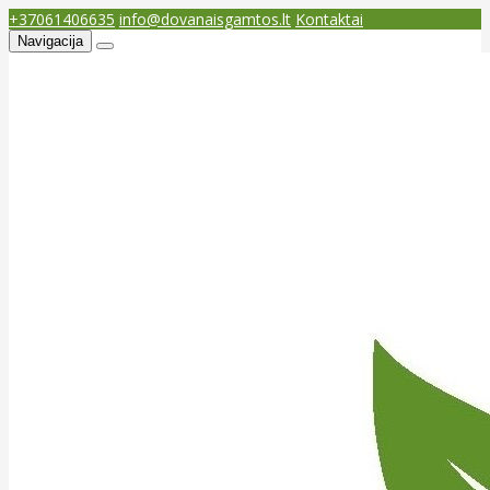
+37061406635
info@dovanaisgamtos.lt
Kontaktai
Navigacija