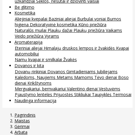
užkandžiai
Sėklos, riešutai ir džiovinti vaisiai
Be glitimo
Kosmetika
Aliejiniai kvepalai
Baziniai aliejai
Burbulai voniai
Burnos
higiena
Dekoratyvinė kosmetika
Kūno priežiūra
Naturalūs muilai
Plaukų dažai
Plaukų priežiūra
Vaikams
Veido priežiūra
Vyrams
Aromaterapija
Eteriniai aliejai
Himalajų druskos lempos ir žvakidės
Kvapai
automobiliui
Namų kvapai ir smilkalai
Žvakės
Dovanos ir kita
Dovanų rinkiniai
Dovanos
Gimtadieniams
Jubiliejams
Kalėdoms, Naujiems Metams
Mamoms
Tėvo dienai
Boso
dienai
Krikštynoms
Mergvakariui, bernvakariui
Valentino dienai
Vestuvėms
Pjaustymo lentelės
Prijuostės
Stikliukai
Taupyklės
Termosai
Naudinga informacija
Pagrindinis
Maistas
Gėrimai
Arbata