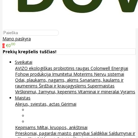
Mano paskyra
00
€0
0
Prekių krepšelis tuščias!
Sveikatai
AVIZO ekologiškas probiotinis raugas
Colonwell
Energijai
Fohow produkcija
Imunitetui
Moterims
Nervų sistemai
Odai, plaukams, nagams, akims
Sąnariams, kaulams ir
raumenims
Širdžiai ir kraujagyslėms
Supermaistas
Virškinimui, žarnynui, kepenims
Vitaminai ir mineralai
Vyrams
Maistas
Aliejus, sviestas, actas
Gėrimai
Arbata
Kava, kakava ir kita
Sultys
Kepiniams
Miltai, kruopos, ankštiniai
Prieskoniai, pagardai maisto gamybai
Saldikliai
Saldumynai ir