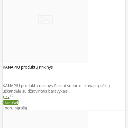
KANAPIŲ produktų rinkinys
KANAPIŲ produktų rinkinys Rinkinį sudaro: - kanapių sėklų
užkandėlė su džiovintais baravykais ..
49
€22
Į krepšelį
Į norų sąrašą