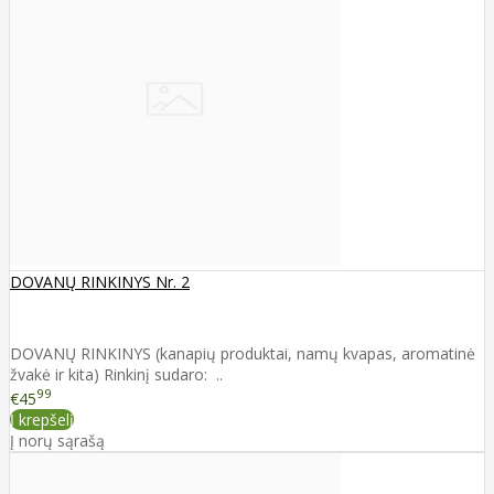
DOVANŲ RINKINYS Nr. 2
DOVANŲ RINKINYS (kanapių produktai, namų kvapas, aromatinė
žvakė ir kita) Rinkinį sudaro: ..
99
€45
Į krepšelį
Į norų sąrašą