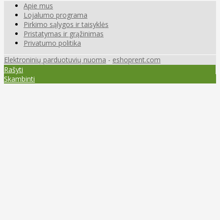
Apie mus
Lojalumo programa
Pirkimo sąlygos ir taisyklės
Pristatymas ir grąžinimas
Privatumo politika
Elektroninių parduotuvių nuoma
-
eshoprent.com
Rašyti
Skambinti