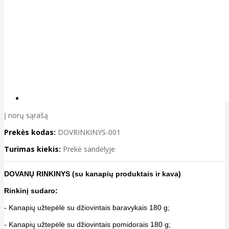
Į norų sąrašą
Prekės kodas:
DOVRINKINYS-001
Turimas kiekis:
Prekė sandėlyje
DOVANŲ RINKINYS (su kanapių produktais ir kava)
Rinkinį sudaro:
- Kanapių užtepėlė su džiovintais baravykais 180 g;
- Kanapių užtepėlė su džiovintais pomidorais 180 g;