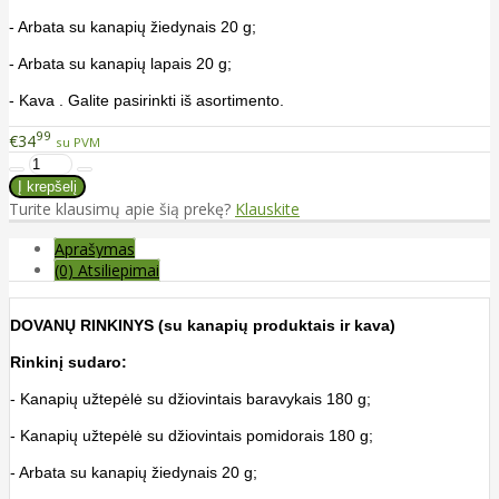
- Arbata su kanapių žiedynais 20 g;
- Arbata su kanapių lapais 20 g;
- Kava . Galite pasirinkti iš asortimento.
99
€34
su PVM
Turite klausimų apie šią prekę?
Klauskite
Aprašymas
(0) Atsiliepimai
DOVANŲ RINKINYS (su kanapių produktais ir kava)
Rinkinį sudaro:
- Kanapių užtepėlė su džiovintais baravykais 180 g;
- Kanapių užtepėlė su džiovintais pomidorais 180 g;
- Arbata su kanapių žiedynais 20 g;