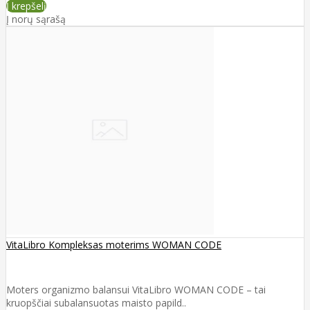
Į krepšelį
Į norų sąrašą
VitaLibro Kompleksas moterims WOMAN CODE
Moters organizmo balansui VitaLibro WOMAN CODE – tai
kruopščiai subalansuotas maisto papild..