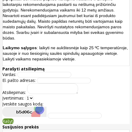
laikotarpiu rekomenduojama pasitarti su nėštumą prižiūrinčiu
gydytoju. Nerekomenduojama vaikams iki 12 metų amžiaus.
Nevartoti esant padidėjusiam jautrumui bet kuriai iš produkto
sudedamųjų dalių. Maisto papildas neturėtų būti vartojamas kaip
maisto pakaitalas. Neviršyti nustatytos rekomenduojamos paros
dozės. Svarbu įvairi ir subalansuota mityba bei sveikas gyvenimo
būdas.
Laikymo sąlygos
: laikyti ne aukštesnėje kaip 25 ºC temperatūroje,
sausoje ir nuo tiesioginių saulės spindulių apsaugotoje vietoje.
Laikyti vaikams nepasiekiamoje vietoje.
Parašyti atsiliepimą
Vardas:
El. pašto adresas:
Atsiliepimas:
Įvertinimas:
Įveskite saugos kodą:
Rašyti
Susijusios prekės