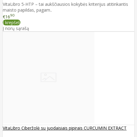
VitaLibro 5-HTP – tai aukščiausios kokybės kriterijus atitinkantis
maisto papildas, pagam..
90
€16
Į krepšelį
Į norų sąrašą
VitaLibro Ciberžolė su juodaisiais pipirais CURCUMIN EXTRACT