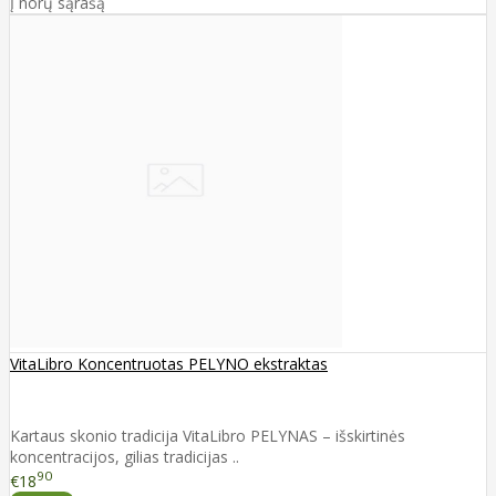
Į norų sąrašą
VitaLibro Koncentruotas PELYNO ekstraktas
Kartaus skonio tradicija VitaLibro PELYNAS – išskirtinės
koncentracijos, gilias tradicijas ..
90
€18