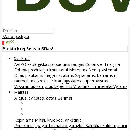
Mano paskyra
00
€0
0
Prekių krepšelis tuščias!
Sveikatai
AVIZO ekologiškas probiotinis raugas
Colonwell
Energijai
Fohow produkcija
Imunitetui
Moterims
Nervų sistemai
Odai, plaukams, nagams, akims
Sąnariams, kaulams ir
raumenims
Širdžiai ir kraujagyslėms
Supermaistas
Virškinimui, žarnynui, kepenims
Vitaminai ir mineralai
Vyrams
Maistas
Aliejus, sviestas, actas
Gėrimai
Arbata
Kava, kakava ir kita
Sultys
Kepiniams
Miltai, kruopos, ankštiniai
Prieskoniai, pagardai maisto gamybai
Saldikliai
Saldumynai ir