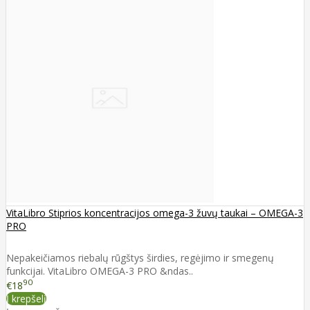
VitaLibro Stiprios koncentracijos omega-3 žuvų taukai – OMEGA-3
PRO
Nepakeičiamos riebalų rūgštys širdies, regėjimo ir smegenų
funkcijai. VitaLibro OMEGA-3 PRO &ndas..
90
€18
Į krepšelį