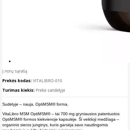
Į norų sąrašą
Prekės kodas:
VITALIBRO-010
Turimas kiekis:
Prekė sandėlyje
Sudėtyje – nauja, OptiMSM® forma.
VitaLibro MSM OptiMSM® – tai 700 mg gryniausios patentuotos
OptiMSM® formos kiekvienoje kapsulėje. Ši veiklioji medžiaga –
organinis sieros junginys, kuris garsėja savo naudingomis