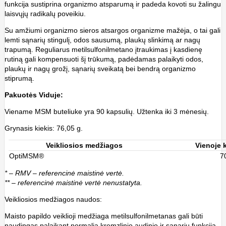
funkcija sustiprina organizmo atsparumą ir padeda kovoti su žalingu
laisvųjų radikalų poveikiu.
Su amžiumi organizmo sieros atsargos organizme mažėja, o tai gali
lemti sąnarių stingulį, odos sausumą, plaukų slinkimą ar nagų
trapumą. Reguliarus metilsulfonilmetano įtraukimas į kasdienę
rutiną gali kompensuoti šį trūkumą, padėdamas palaikyti odos,
plaukų ir nagų grožį, sąnarių sveikatą bei bendrą organizmo
stiprumą.
Pakuotės Viduje:
Viename MSM buteliuke yra 90 kapsulių. Užtenka iki 3 mėnesių.
Grynasis kiekis: 76,05 g.
Veikliosios medžiagos
Vienoje 
OptiMSM®
7
* – RMV – referencinė maistinė vertė.
** – referencinė maistinė vertė nenustatyta.
Veikliosios medžiagos naudos:
Maisto papildo veiklioji medžiaga metilsulfonilmetanas gali būti
naudingas palaikant normalią kremzlinio audinio ir sąnarių funkciją