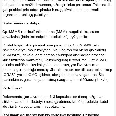
bei padedant mažinti raumenų uždegiminius procesus. Taip pat, jis
gali prisidėti prie odos, plaukų ir nagų išvaizdos bei normalių
organizmo funkcijų palaikymo.
Sudedamosios dalys:
OptiMSM® metilsulfonilmetanas (MSM), augalinis kapsulės
apvalkalas (hidroksiprolpilmetilceliuliozė), ryžių miltai.
Produkto gamybai pasirinkome patentuotą OptiMSM® dėl jo
išskirtinio grynumo ir kokybės. Šis junginys yra viena gryniausių
MSM formų rinkoje, gaminamas naudojant distiliacijos procesą,
kuris užtikrina maksimalų veiksmingumą ir švarumą. OptiMSM®
atitinka aukščiausius kokybės standartus, yra išvalytas nuo
priemaišų ir sunkiųjų metalų. Jis taip pat turi sertifikatus, tokius kaip
„GRAS“, yra be GMO, glitimo, alergenų ir tinka veganams. Šis
pasirinkimas garantuoja patikimą saugumą ir aukščiausią kokybę.
Vartojimas:
Rekomenduojama vartoti po 1-3 kapsules per dieną, užgeriant
stikline vandens. Sudėtyje nėra gyvūninės kilmės produktų, todėl
idealiai tinka veganams ir vegetarams.
Įspėjimai
: dėl maisto papildo vartojimo nėštumo ir žindymo