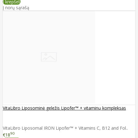
Į krepšelį
Į norų sąrašą
VitaLibro Liposominė geležis Lipofer™ + vitaminų kompleksas
VitaLibro Liposomal IRON Lipofer™ + Vitamins C, B12 and Fol..
90
€18