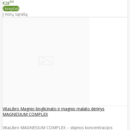
90
€28
Į krepšelį
Į norų sąrašą
VitaLibro Magnio bisglicinato ir magnio malato derinys
MAGNESIUM COMPLEX
VitaLibro MAGNESIUM COMPLEX – stiprios koncentracijos