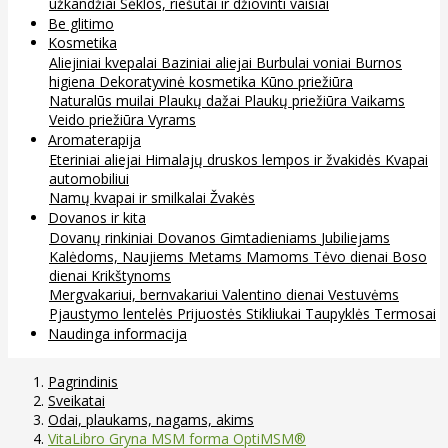
užkandžiai
Sėklos, riešutai ir džiovinti vaisiai
Be glitimo
Kosmetika
Aliejiniai kvepalai
Baziniai aliejai
Burbulai voniai
Burnos
higiena
Dekoratyvinė kosmetika
Kūno priežiūra
Naturalūs muilai
Plaukų dažai
Plaukų priežiūra
Vaikams
Veido priežiūra
Vyrams
Aromaterapija
Eteriniai aliejai
Himalajų druskos lempos ir žvakidės
Kvapai
automobiliui
Namų kvapai ir smilkalai
Žvakės
Dovanos ir kita
Dovanų rinkiniai
Dovanos
Gimtadieniams
Jubiliejams
Kalėdoms, Naujiems Metams
Mamoms
Tėvo dienai
Boso
dienai
Krikštynoms
Mergvakariui, bernvakariui
Valentino dienai
Vestuvėms
Pjaustymo lentelės
Prijuostės
Stikliukai
Taupyklės
Termosai
Naudinga informacija
Pagrindinis
Sveikatai
Odai, plaukams, nagams, akims
VitaLibro Gryna MSM forma OptiMSM®