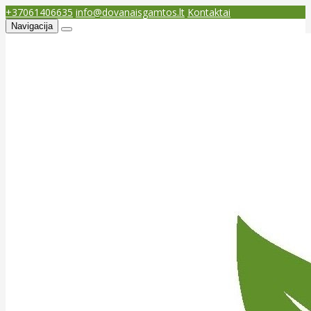
+37061406635
info@dovanaisgamtos.lt
Kontaktai
Navigacija