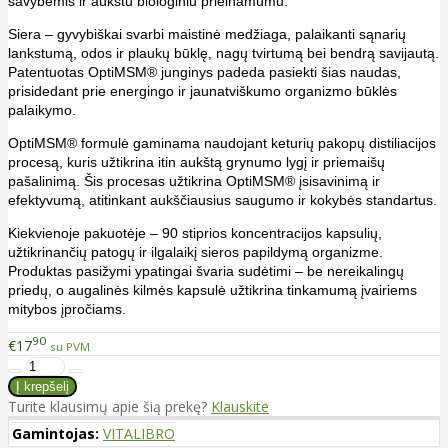
savybėmis ir aukštu biologiniu prieinamumu.
Siera – gyvybiškai svarbi maistinė medžiaga, palaikanti sąnarių
lankstumą, odos ir plaukų būklę, nagų tvirtumą bei bendrą savijautą.
Patentuotas OptiMSM® junginys padeda pasiekti šias naudas,
prisidedant prie energingo ir jaunatviškumo organizmo būklės
palaikymo.
OptiMSM® formulė gaminama naudojant keturių pakopų distiliacijos
procesą, kuris užtikrina itin aukštą grynumo lygį ir priemaišų
pašalinimą. Šis procesas užtikrina OptiMSM® įsisavinimą ir
efektyvumą, atitinkant aukščiausius saugumo ir kokybės standartus.
Kiekvienoje pakuotėje – 90 stiprios koncentracijos kapsulių,
užtikrinančių patogų ir ilgalaikį sieros papildymą organizme.
Produktas pasižymi ypatingai švaria sudėtimi – be nereikalingų
priedų, o augalinės kilmės kapsulė užtikrina tinkamumą įvairiems
mitybos įpročiams.
90
€17
su PVM
Turite klausimų apie šią prekę?
Klauskite
Gamintojas:
VITALIBRO