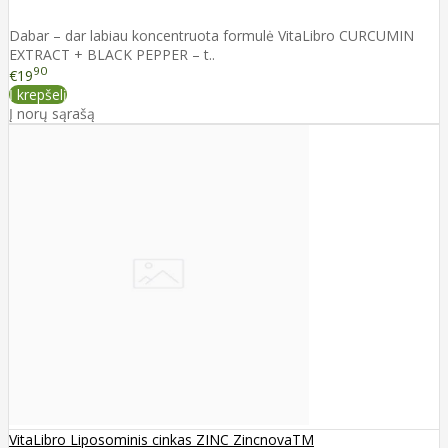
Dabar – dar labiau koncentruota formulė VitaLibro CURCUMIN
EXTRACT + BLACK PEPPER – t..
90
€19
Į krepšelį
Į norų sąrašą
VitaLibro Liposominis cinkas ZINC ZincnovaTM