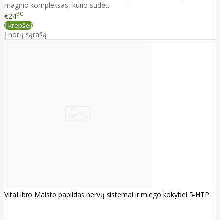
magnio kompleksas, kurio sudėt..
90
€24
Į krepšelį
Į norų sąrašą
VitaLibro Maisto papildas nervų sistemai ir miego kokybei 5-HTP