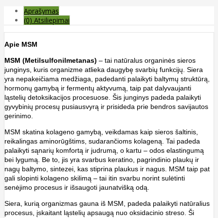
Aprašymas
(0) Atsiliepimai
Apie MSM
MSM (Metilsulfonilmetanas)
– tai natūralus organinės sieros
junginys, kuris organizme atlieka daugybę svarbių funkcijų. Siera
yra nepakeičiama medžiaga, padedanti palaikyti baltymų struktūrą,
hormonų gamybą ir fermentų aktyvumą, taip pat dalyvaujanti
ląstelių detoksikacijos procesuose. Šis junginys padeda palaikyti
gyvybinių procesų pusiausvyrą ir prisideda prie bendros savijautos
gerinimo.
MSM skatina kolageno gamybą, veikdamas kaip sieros šaltinis,
reikalingas aminorūgštims, sudarančioms kolageną. Tai padeda
palaikyti sąnarių komfortą ir judrumą, o kartu – odos elastingumą
bei lygumą. Be to, jis yra svarbus keratino, pagrindinio plaukų ir
nagų baltymo, sintezei, kas stiprina plaukus ir nagus. MSM taip pat
gali slopinti kolageno skilimą – tai itin svarbu norint sulėtinti
senėjimo procesus ir išsaugoti jaunatvišką odą.
Siera, kurią organizmas gauna iš MSM, padeda palaikyti natūralius
procesus, įskaitant ląstelių apsaugą nuo oksidacinio streso. Ši