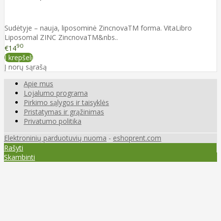
Sudėtyje – nauja, liposominė ZincnovaTM forma. VitaLibro
Liposomal ZINC ZincnovaTM&nbs..
90
€14
Į krepšelį
Į norų sąrašą
Apie mus
Lojalumo programa
Pirkimo sąlygos ir taisyklės
Pristatymas ir grąžinimas
Privatumo politika
Elektroninių parduotuvių nuoma
-
eshoprent.com
Rašyti
Skambinti