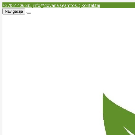
+37061406635
info@dovanaisgamtos.lt
Kontaktai
Navigacija