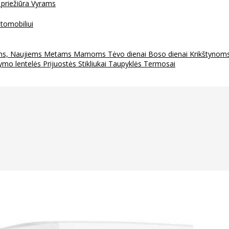
 priežiūra
Vyrams
tomobiliui
ms, Naujiems Metams
Mamoms
Tėvo dienai
Boso dienai
Krikštynom
ymo lentelės
Prijuostės
Stikliukai
Taupyklės
Termosai