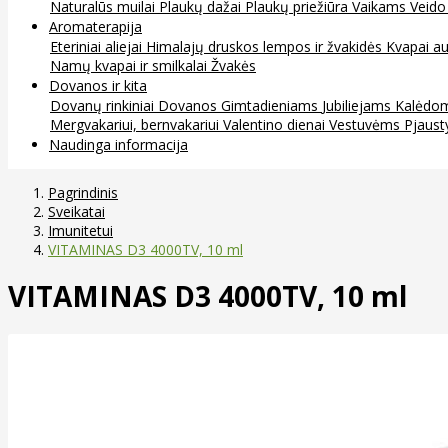
Naturalūs muilai
Plaukų dažai
Plaukų priežiūra
Vaikams
Veido
Aromaterapija
Eteriniai aliejai
Himalajų druskos lempos ir žvakidės
Kvapai au
Namų kvapai ir smilkalai
Žvakės
Dovanos ir kita
Dovanų rinkiniai
Dovanos
Gimtadieniams
Jubiliejams
Kalėdo
Mergvakariui, bernvakariui
Valentino dienai
Vestuvėms
Pjaust
Naudinga informacija
Pagrindinis
Sveikatai
Imunitetui
VITAMINAS D3 4000TV, 10 ml
VITAMINAS D3 4000TV, 10 ml