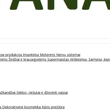
ow produkcija
Imunitetui
Moterims
Nervų sistemai
enims
Širdžiai ir kraujagyslėms
Supermaistas
Virškinimui, žarnynui, k
užkandžiai
Sėklos, riešutai ir džiovinti vaisiai
na
Dekoratyvinė kosmetika
Kūno priežiūra