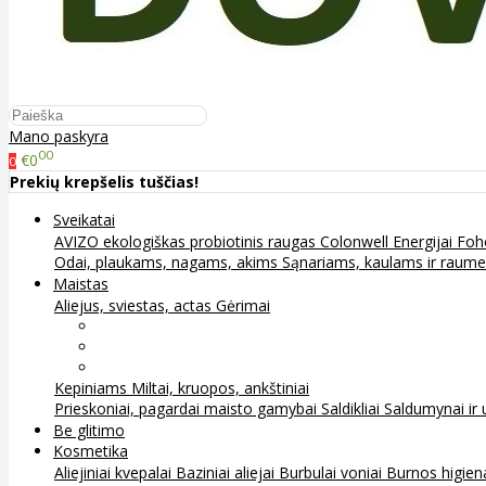
Mano paskyra
00
€0
0
Prekių krepšelis tuščias!
Sveikatai
AVIZO ekologiškas probiotinis raugas
Colonwell
Energijai
Foh
Odai, plaukams, nagams, akims
Sąnariams, kaulams ir raum
Maistas
Aliejus, sviestas, actas
Gėrimai
Arbata
Kava, kakava ir kita
Sultys
Kepiniams
Miltai, kruopos, ankštiniai
Prieskoniai, pagardai maisto gamybai
Saldikliai
Saldumynai ir 
Be glitimo
Kosmetika
Aliejiniai kvepalai
Baziniai aliejai
Burbulai voniai
Burnos higie