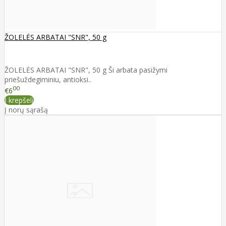
ŽOLELĖS ARBATAI "SNR", 50 g
ŽOLELĖS ARBATAI "SNR", 50 g Ši arbata pasižymi
priešuždegiminiu, antioksi..
00
€6
Į krepšelį
Į norų sąrašą