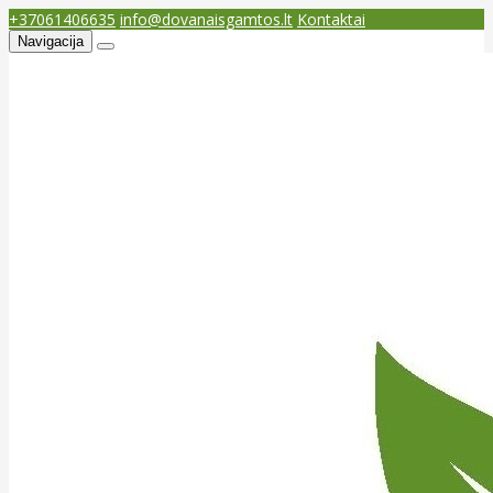
+37061406635
info@dovanaisgamtos.lt
Kontaktai
Navigacija