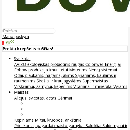
Mano paskyra
00
€0
0
Prekių krepšelis tuščias!
Sveikatai
AVIZO ekologiškas probiotinis raugas
Colonwell
Energijai
Fohow produkcija
Imunitetui
Moterims
Nervų sistemai
Odai, plaukams, nagams, akims
Sąnariams, kaulams ir
raumenims
Širdžiai ir kraujagyslėms
Supermaistas
Virškinimui, žarnynui, kepenims
Vitaminai ir mineralai
Vyrams
Maistas
Aliejus, sviestas, actas
Gėrimai
Arbata
Kava, kakava ir kita
Sultys
Kepiniams
Miltai, kruopos, ankštiniai
Prieskoniai, pagardai maisto gamybai
Saldikliai
Saldumynai ir