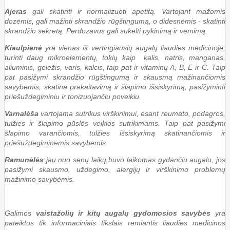
Ajeras
gali skatinti ir normalizuoti apetitą. Vartojant mažomis
dozėmis, gali mažinti skrandžio rūgštingumą, o didesnėmis - skatinti
skrandžio sekretą. Perdozavus gali sukelti pykinimą ir vėmimą.
Kiaulpienė
yra vienas iš vertingiausių augalų liaudies medicinoje,
turinti daug mikroelementų, tokių kaip kalis, natris, manganas,
aliuminis, geležis, varis, kalcis, taip pat ir vitaminų A, B, E ir C. Taip
pat pasižymi skrandžio rūgštingumą ir skausmą mažinančiomis
savybėmis, skatina prakaitavimą ir šlapimo išsiskyrimą, pasižyminti
priešuždegiminiu ir tonizuojančiu poveikiu.
Varnalėša
vartojama sutrikus virškinimui, esant reumato, podagros,
tulžies ir šlapimo pūslės veiklos sutrikimams. Taip pat pasižymi
šlapimo varančiomis, tulžies išsiskyrimą skatinančiomis ir
priešuždegiminėmis savybėmis.
Ramunėlės
jau nuo senų laikų buvo laikomas gydančiu augalu, jos
pasižymi skausmo, uždegimo, alergijų ir virškinimo problemų
mažinimo savybėmis.
Galimos
vaistažolių ir kitų augalų gydomosios savybės
yra
pateiktos tik informaciniais tikslais remiantis liaudies medicinos