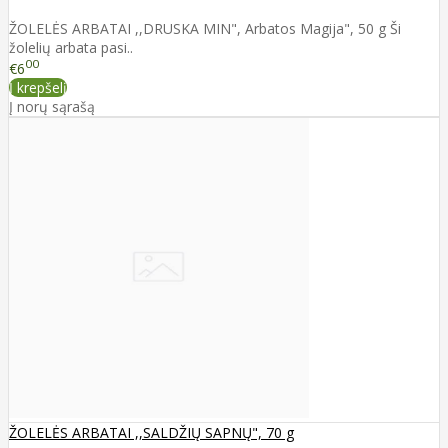
ŽOLELĖS ARBATAI ,,DRUSKA MIN", Arbatos Magija", 50 g Ši
žolelių arbata pasi..
00
€6
Į krepšelį
Į norų sąrašą
ŽOLELĖS ARBATAI ,,SALDŽIŲ SAPNŲ", 70 g