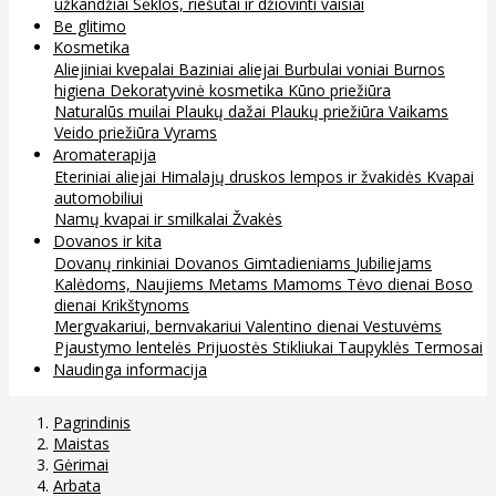
užkandžiai
Sėklos, riešutai ir džiovinti vaisiai
Be glitimo
Kosmetika
Aliejiniai kvepalai
Baziniai aliejai
Burbulai voniai
Burnos
higiena
Dekoratyvinė kosmetika
Kūno priežiūra
Naturalūs muilai
Plaukų dažai
Plaukų priežiūra
Vaikams
Veido priežiūra
Vyrams
Aromaterapija
Eteriniai aliejai
Himalajų druskos lempos ir žvakidės
Kvapai
automobiliui
Namų kvapai ir smilkalai
Žvakės
Dovanos ir kita
Dovanų rinkiniai
Dovanos
Gimtadieniams
Jubiliejams
Kalėdoms, Naujiems Metams
Mamoms
Tėvo dienai
Boso
dienai
Krikštynoms
Mergvakariui, bernvakariui
Valentino dienai
Vestuvėms
Pjaustymo lentelės
Prijuostės
Stikliukai
Taupyklės
Termosai
Naudinga informacija
Pagrindinis
Maistas
Gėrimai
Arbata