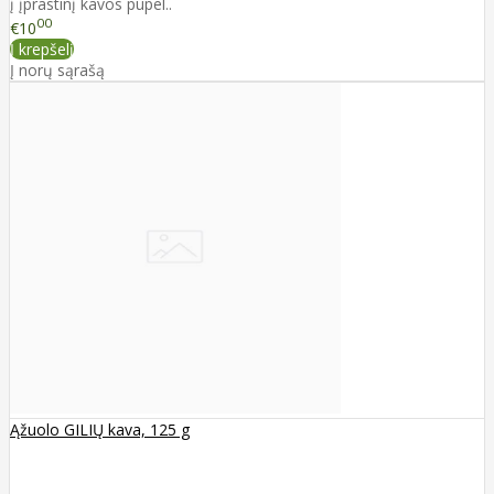
į įprastinį kavos pupel..
00
€10
Į krepšelį
Į norų sąrašą
Ąžuolo GILIŲ kava, 125 g