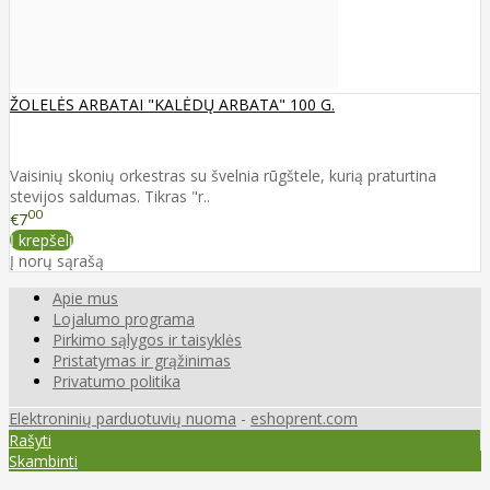
ŽOLELĖS ARBATAI "KALĖDŲ ARBATA" 100 G.
Vaisinių skonių orkestras su švelnia rūgštele, kurią praturtina
stevijos saldumas. Tikras "r..
00
€7
Į krepšelį
Į norų sąrašą
Apie mus
Lojalumo programa
Pirkimo sąlygos ir taisyklės
Pristatymas ir grąžinimas
Privatumo politika
Elektroninių parduotuvių nuoma
-
eshoprent.com
Rašyti
Skambinti