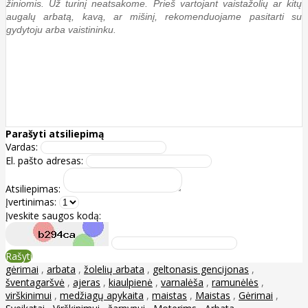
žiniomis. Už turinį neatsakome. Prieš vartojant vaistažolių ar kitų
augalų arbatą, kavą, ar mišinį, rekomenduojame pasitarti su
gydytoju arba vaistininku.
Parašyti atsiliepimą
Vardas:
El. pašto adresas:
Atsiliepimas:
Įvertinimas:
Įveskite saugos kodą:
Rašyti
gėrimai
,
arbata
,
žolelių arbata
,
geltonasis gencijonas
,
šventagaršvė
,
ajeras
,
kiaulpienė
,
varnalėša
,
ramunėlės
,
virškinimui
,
medžiagų apykaita
,
maistas
,
Maistas
,
Gėrimai
,