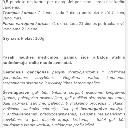
0,5 puodelio tris kartus per dieną. Jei per stipru, praskiesti karštu
vandeniu.
Trumpas kursas:
7 dienos, tada 7 dienų pertrauka ir vėl 7 dienų
vartojimas.
Pilnas vartojimo kursas:
21 diena, tada 21 dienos pertrauka ir vėl
vartojama 21 dieną.
Grynasis kiekis:
100g
Pasak liaudies medicinos, galima šios arbatos atskirų
sudedamųjų dalių nauda sveikatai:
Geltonasis gencijonas
pasymi tonizuojančiomis ir virškinimą
gerinančiomis savybėmis. Negalima vartoti žmonėms,
sergantiems skrandžio ir dvylikapirštės žarnos opalige.
Šventagaršvė
gali būti tinkama sergant įvairiomis kvėpavimo
ligomis, palengvina atsikosėjimą, gali malšinti skrandžio spazmus,
dujų kapimąsi žarnyne, palengvinti virškinimo procesus ir skatinti
virškinimo liaukučių sekreciją. Taip pat
šventagaršvė
pasižymi
ir antibakterinėmis, priešuždegiminėmis, skausmą malšinančiomis
savybėmis, ir gali mažinti kraujo krešumą, todėl gali būti
naudojama kraujo krešulių susidarymo profilaktikai.