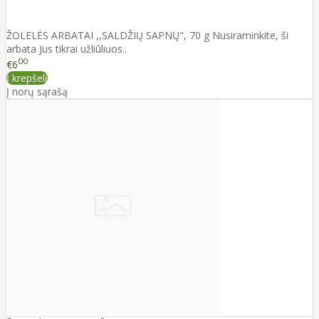
ŽOLELĖS ARBATAI ,,SALDŽIŲ SAPNŲ", 70 g Nusiraminkite, ši
arbata Jus tikrai užliūliuos..
00
€6
Į krepšelį
Į norų sąrašą