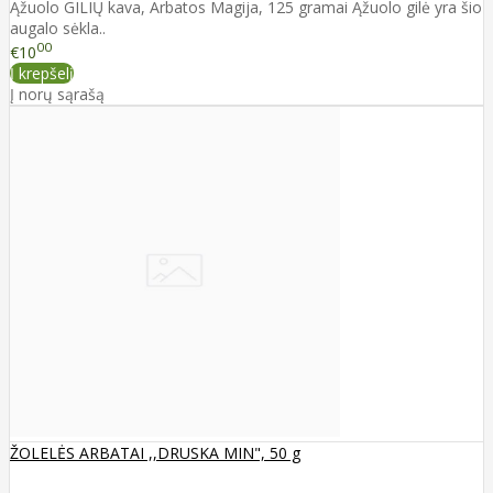
Ąžuolo GILIŲ kava, Arbatos Magija, 125 gramai Ąžuolo gilė yra šio
augalo sėkla..
00
€10
Į krepšelį
Į norų sąrašą
ŽOLELĖS ARBATAI ,,DRUSKA MIN", 50 g