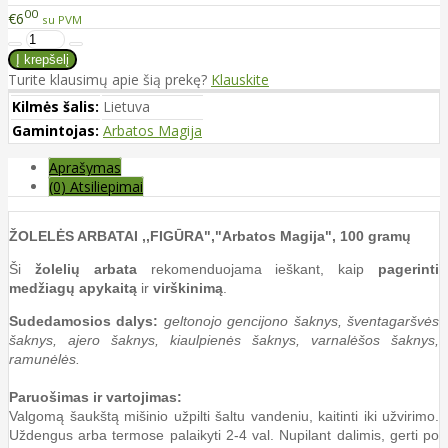
00
€6
su PVM
Turite klausimų apie šią prekę?
Klauskite
Kilmės šalis:
Lietuva
Gamintojas:
Arbatos Magija
Aprašymas
(0) Atsiliepimai
ŽOLELĖS ARBATAI ,,FIGŪRA","Arbatos Magija", 100 gramų
Ši
žolelių arbata
rekomenduojama ieškant, kaip
pagerinti
medžiagų apykaitą
ir
virškinimą
.
Sudedamosios dalys:
geltonojo gencijono šaknys, šventagaršvės
šaknys, ajero šaknys, kiaulpienės šaknys, varnalėšos šaknys,
ramunėlės.
Paruošimas ir vartojimas:
Valgomą šaukštą mišinio užpilti šaltu vandeniu, kaitinti iki užvirimo.
Uždengus arba termose palaikyti 2-4 val. Nupilant dalimis, gerti po