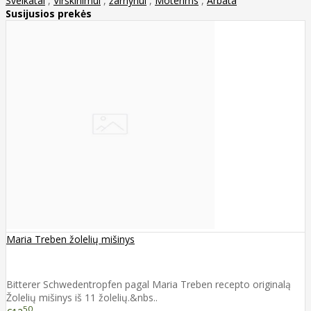
Sveikatai
,
Virškinimui
,
žarnynui
,
Moterims
,
Arbata
Susijusios prekės
Maria Treben žolelių mišinys
Bitterer Schwedentropfen pagal Maria Treben recepto originalą
Žolelių mišinys iš 11 žolelių.&nbs..
50