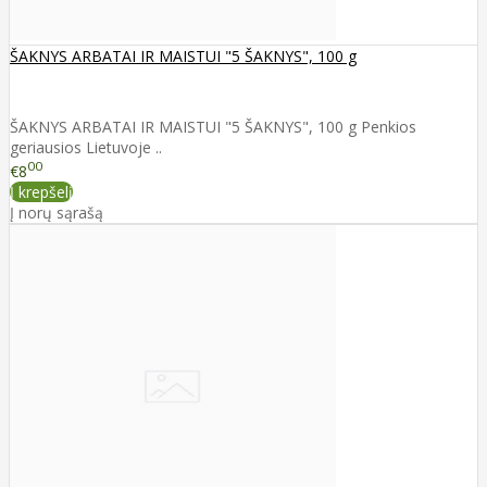
ŠAKNYS ARBATAI IR MAISTUI "5 ŠAKNYS", 100 g
ŠAKNYS ARBATAI IR MAISTUI "5 ŠAKNYS", 100 g Penkios
geriausios Lietuvoje ..
00
€8
Į krepšelį
Į norų sąrašą