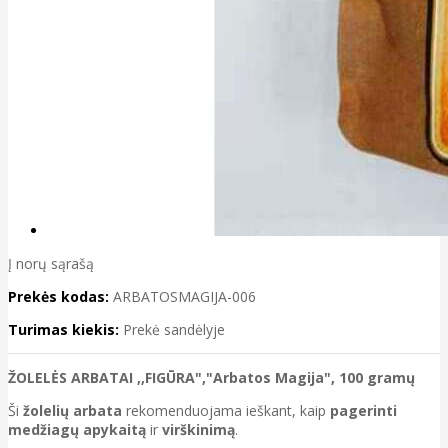
Į norų sąrašą
Prekės kodas:
ARBATOSMAGIJA-006
Turimas kiekis:
Prekė sandėlyje
ŽOLELĖS ARBATAI ,,FIGŪRA","Arbatos Magija", 100 gramų
Ši
žolelių arbata
rekomenduojama ieškant, kaip
pagerinti
medžiagų apykaitą
ir
virškinimą
.