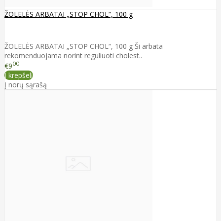
ŽOLELĖS ARBATAI „STOP CHOL“, 100 g
ŽOLELĖS ARBATAI „STOP CHOL“, 100 g Ši arbata
rekomenduojama norint reguliuoti cholest..
00
€9
Į krepšelį
Į norų sąrašą