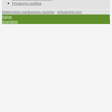
Privatumo politika
Elektroninių parduotuvių nuoma
-
eshoprent.com
Rašyti
Skambinti