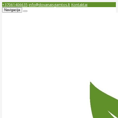
+37061406635
info@dovanaisgamtos.lt
Kontaktai
Navigacija