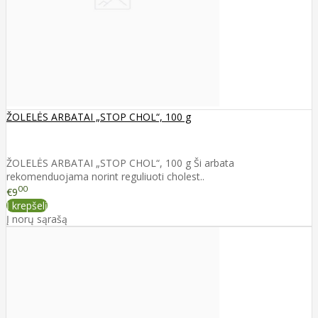
ŽOLELĖS ARBATAI „STOP CHOL“, 100 g
ŽOLELĖS ARBATAI „STOP CHOL“, 100 g Ši arbata
rekomenduojama norint reguliuoti cholest..
00
€9
Į krepšelį
Į norų sąrašą