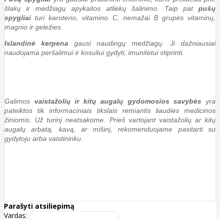
šlakų ir medžiagų apykaitos atliekų šalinimo. Taip pat
pušų
spygliai
turi karoteno, vitamino C, nemažai B grupės vitaminų,
magnio ir geležies.
Islandinė kerpena
gausi naudingų medžiagų. Ji dažniausiai
naudojama peršalimui ir kosuliui gydyti, imunitetui stiprinti.
Galimos
vaistažolių ir kitų augalų gydomosios savybės
yra
pateiktos tik informaciniais tikslais remiantis liaudies medicinos
žiniomis. Už turinį neatsakome. Prieš vartojant vaistažolių ar kitų
augalų arbatą, kavą, ar mišinį, rekomenduojame pasitarti su
gydytoju arba vaistininku.
Parašyti atsiliepimą
Vardas: