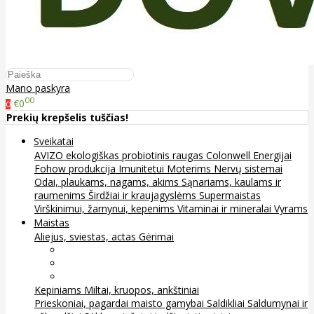
Mano paskyra
00
€0
0
Prekių krepšelis tuščias!
Sveikatai
AVIZO ekologiškas probiotinis raugas
Colonwell
Energijai
Fohow produkcija
Imunitetui
Moterims
Nervų sistemai
Odai, plaukams, nagams, akims
Sąnariams, kaulams ir
raumenims
Širdžiai ir kraujagyslėms
Supermaistas
Virškinimui, žarnynui, kepenims
Vitaminai ir mineralai
Vyrams
Maistas
Aliejus, sviestas, actas
Gėrimai
Arbata
Kava, kakava ir kita
Sultys
Kepiniams
Miltai, kruopos, ankštiniai
Prieskoniai, pagardai maisto gamybai
Saldikliai
Saldumynai ir