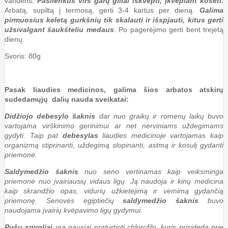
vandens.
Pasilenkus virš garų giliai iškvėpti, įkvepiant kosėti.
Arbatą, supiltą į termosą, gerti 3-4 kartus per dieną.
Galima
pirmuosius keletą gurkšnių tik skalauti ir išspjauti, kitus gerti
užsivalgant šaukšteliu medaus
. Po pagerėjimo gerti bent trejetą
dienų.
Svoris: 80g
Pasak liaudies medicinos, galima šios arbatos atskirų
sudedamųjų dalių nauda sveikatai:
Didžiojo debesylo šaknis
dar nuo graikų ir romėnų laikų buvo
vartojama virškinimo gerinimui ar net nerviniams uždegimams
gydyti. Taip pat
debesylas
liaudies medicinoje vartojamas kaip
organizmą stiprinanti, uždegimą slopinanti, astmą ir kosulį gydanti
priemonė.
Saldymedžio šaknis
nuo seno vertinamas kaip veiksminga
priemonė nuo įvairiausių vidaus ligų. Ją naudoja ir kinų medicina
kaip skrandžio opas, vidurių užkietėjimą ir vėmimą gydančią
priemonę. Senovės egiptiečių
saldymedžio šaknis
buvo
naudojama įvairių kvėpavimo ligų gydymui.
Pušų spygliai
yra gausiai praturtinti chlorofilo, kuris prisideda prie