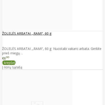
ŽOLELĖS ARBATAI ,,RAMI“, 60 g
ŽOLELĖS ARBATAI ,,RAMI“, 60 g Nuostabi vakaro arbata. Gerkite
prieš miegą. ..
00
€6
Į krepšelį
Į norų sąrašą