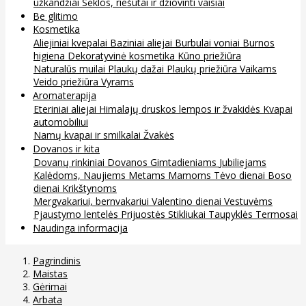
užkandžiai
Sėklos, riešutai ir džiovinti vaisiai
Be glitimo
Kosmetika
Aliejiniai kvepalai
Baziniai aliejai
Burbulai voniai
Burnos
higiena
Dekoratyvinė kosmetika
Kūno priežiūra
Naturalūs muilai
Plaukų dažai
Plaukų priežiūra
Vaikams
Veido priežiūra
Vyrams
Aromaterapija
Eteriniai aliejai
Himalajų druskos lempos ir žvakidės
Kvapai
automobiliui
Namų kvapai ir smilkalai
Žvakės
Dovanos ir kita
Dovanų rinkiniai
Dovanos
Gimtadieniams
Jubiliejams
Kalėdoms, Naujiems Metams
Mamoms
Tėvo dienai
Boso
dienai
Krikštynoms
Mergvakariui, bernvakariui
Valentino dienai
Vestuvėms
Pjaustymo lentelės
Prijuostės
Stikliukai
Taupyklės
Termosai
Naudinga informacija
Pagrindinis
Maistas
Gėrimai
Arbata