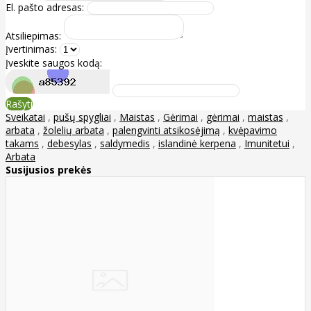
El. pašto adresas:
Atsiliepimas:
Įvertinimas:
Įveskite saugos kodą:
Rašyti
Sveikatai
,
pušų spygliai
,
Maistas
,
Gėrimai
,
gėrimai
,
maistas
,
arbata
,
žolelių arbata
,
palengvinti atsikosėjimą
,
kvėpavimo
takams
,
debesylas
,
saldymedis
,
islandinė kerpena
,
Imunitetui
,
Arbata
Susijusios prekės