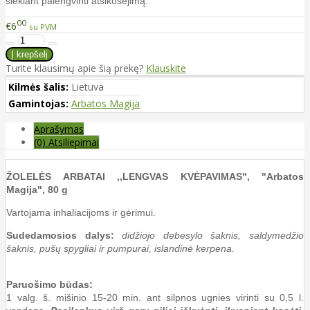
siekiant palengvinti atsikosėjimą.
00
€6
su PVM
Turite klausimų apie šią prekę?
Klauskite
Kilmės šalis:
Lietuva
Gamintojas:
Arbatos Magija
Aprašymas
(0) Atsiliepimai
ŽOLELĖS ARBATAI ,,LENGVAS KVĖPAVIMAS", "Arbatos
Magija", 80 g
Vartojama inhaliacijoms ir gėrimui.
Sudedamosios dalys:
didžiojo debesylo šaknis, saldymedžio
šaknis, pušų spygliai ir pumpurai, islandinė kerpena.
Paruošimo būdas:
1 valg. š. mišinio 15-20 min. ant silpnos ugnies virinti su 0,5 l.