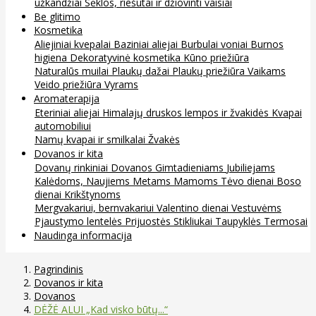
užkandžiai
Sėklos, riešutai ir džiovinti vaisiai
Be glitimo
Kosmetika
Aliejiniai kvepalai
Baziniai aliejai
Burbulai voniai
Burnos
higiena
Dekoratyvinė kosmetika
Kūno priežiūra
Naturalūs muilai
Plaukų dažai
Plaukų priežiūra
Vaikams
Veido priežiūra
Vyrams
Aromaterapija
Eteriniai aliejai
Himalajų druskos lempos ir žvakidės
Kvapai
automobiliui
Namų kvapai ir smilkalai
Žvakės
Dovanos ir kita
Dovanų rinkiniai
Dovanos
Gimtadieniams
Jubiliejams
Kalėdoms, Naujiems Metams
Mamoms
Tėvo dienai
Boso
dienai
Krikštynoms
Mergvakariui, bernvakariui
Valentino dienai
Vestuvėms
Pjaustymo lentelės
Prijuostės
Stikliukai
Taupyklės
Termosai
Naudinga informacija
Pagrindinis
Dovanos ir kita
Dovanos
DĖŽĖ ALUI „Kad visko būtų...“