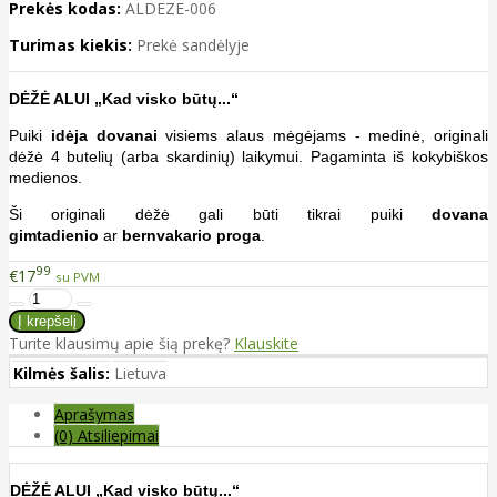
Prekės kodas:
ALDEZE-006
Turimas kiekis:
Prekė sandėlyje
DĖŽĖ ALUI „Kad visko būtų...“
Puiki
idėja dovanai
visiems alaus mėgėjams - medinė, originali
dėžė 4 butelių (arba skardinių) laikymui. Pagaminta iš kokybiškos
medienos.
Ši originali dėžė gali būti tikrai puiki
dovana
gimtadienio
ar
bernvakario proga
.
99
€17
su PVM
Turite klausimų apie šią prekę?
Klauskite
Kilmės šalis:
Lietuva
Aprašymas
(0) Atsiliepimai
DĖŽĖ ALUI „Kad visko būtų...“