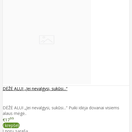
DĖŽĖ ALUI „Jei nevalgysi, sukūsi...“
DĖŽĖ ALUI „Jei nevalgysi, sukūsi...“ Puiki idėja dovanai visiems
alaus mėgė..
99
€17
Į krepšelį
Į norų sąrašą