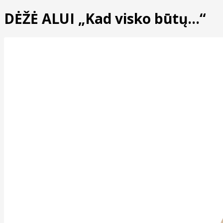
DĖŽĖ ALUI „Kad visko būtų...“