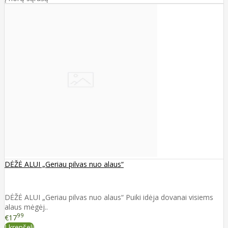
DĖŽĖ ALUI „Geriau pilvas nuo alaus“
DĖŽĖ ALUI „Geriau pilvas nuo alaus“ Puiki idėja dovanai visiems
alaus mėgėj..
99
€17
Į krepšelį