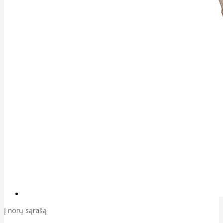
Į norų sąrašą