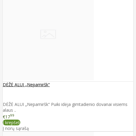
DĖŽĖ ALUI „Nepamiršk“
DĖŽĖ ALUI „Nepamiršk“ Puiki idėja gimtadienio dovanai visiems
alaus ..
99
€17
Į krepšelį
Į norų sąrašą