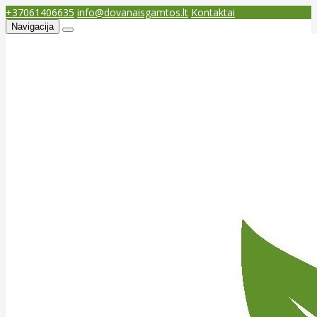
+37061406635
info@dovanaisgamtos.lt
Kontaktai
Navigacija