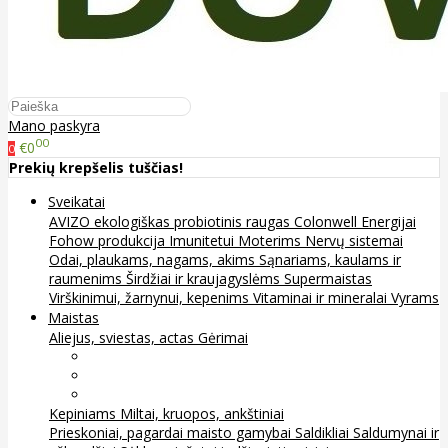
Mano paskyra
00
€0
0
Prekių krepšelis tuščias!
Sveikatai
AVIZO ekologiškas probiotinis raugas
Colonwell
Energijai
Fohow produkcija
Imunitetui
Moterims
Nervų sistemai
Odai, plaukams, nagams, akims
Sąnariams, kaulams ir
raumenims
Širdžiai ir kraujagyslėms
Supermaistas
Virškinimui, žarnynui, kepenims
Vitaminai ir mineralai
Vyrams
Maistas
Aliejus, sviestas, actas
Gėrimai
Arbata
Kava, kakava ir kita
Sultys
Kepiniams
Miltai, kruopos, ankštiniai
Prieskoniai, pagardai maisto gamybai
Saldikliai
Saldumynai ir