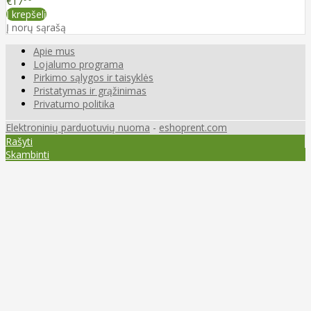
€17
Į krepšelį
Į norų sąrašą
Apie mus
Lojalumo programa
Pirkimo sąlygos ir taisyklės
Pristatymas ir grąžinimas
Privatumo politika
Elektroninių parduotuvių nuoma
-
eshoprent.com
Rašyti
Skambinti