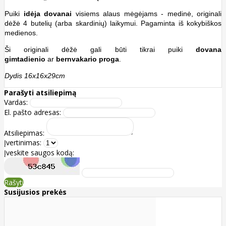
Puiki
idėja dovanai
visiems alaus mėgėjams - medinė, originali
dėžė 4 butelių (arba skardinių) laikymui. Pagaminta iš kokybiškos
medienos.
Ši originali dėžė gali būti tikrai puiki
dovana
gimtadienio
ar
bernvakario proga
.
Dydis 16x16x29cm
Parašyti atsiliepimą
Vardas:
El. pašto adresas:
Atsiliepimas:
Įvertinimas:
Įveskite saugos kodą:
Rašyti
Susijusios prekės