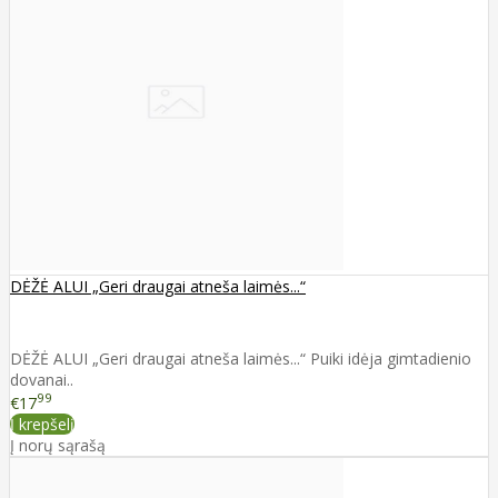
DĖŽĖ ALUI „Geri draugai atneša laimės...“
DĖŽĖ ALUI „Geri draugai atneša laimės...“ Puiki idėja gimtadienio
dovanai..
99
€17
Į krepšelį
Į norų sąrašą