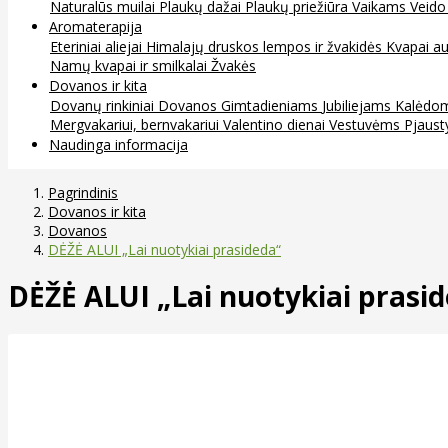
Naturalūs muilai
Plaukų dažai
Plaukų priežiūra
Vaikams
Veido
Aromaterapija
Eteriniai aliejai
Himalajų druskos lempos ir žvakidės
Kvapai au
Namų kvapai ir smilkalai
Žvakės
Dovanos ir kita
Dovanų rinkiniai
Dovanos
Gimtadieniams
Jubiliejams
Kalėdo
Mergvakariui, bernvakariui
Valentino dienai
Vestuvėms
Pjaust
Naudinga informacija
Pagrindinis
Dovanos ir kita
Dovanos
DĖŽĖ ALUI „Lai nuotykiai prasideda“
DĖŽĖ ALUI „Lai nuotykiai prasi