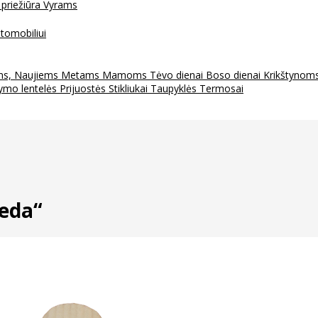
 priežiūra
Vyrams
tomobiliui
ms, Naujiems Metams
Mamoms
Tėvo dienai
Boso dienai
Krikštynom
ymo lentelės
Prijuostės
Stikliukai
Taupyklės
Termosai
deda“