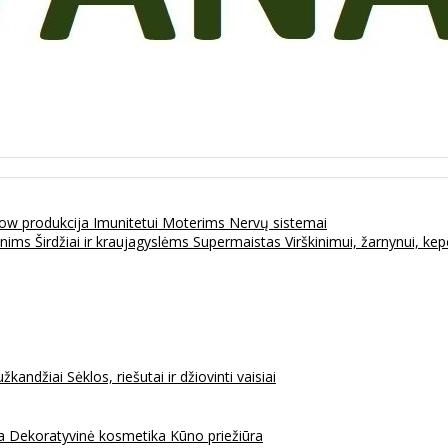
ow produkcija
Imunitetui
Moterims
Nervų sistemai
enims
Širdžiai ir kraujagyslėms
Supermaistas
Virškinimui, žarnynui, k
užkandžiai
Sėklos, riešutai ir džiovinti vaisiai
na
Dekoratyvinė kosmetika
Kūno priežiūra