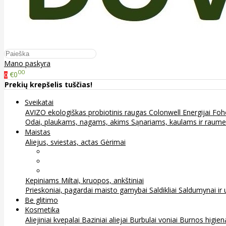
Mano paskyra
00
€0
0
Prekių krepšelis tuščias!
Sveikatai
AVIZO ekologiškas probiotinis raugas
Colonwell
Energijai
Foh
Odai, plaukams, nagams, akims
Sąnariams, kaulams ir raum
Maistas
Aliejus, sviestas, actas
Gėrimai
Arbata
Kava, kakava ir kita
Sultys
Kepiniams
Miltai, kruopos, ankštiniai
Prieskoniai, pagardai maisto gamybai
Saldikliai
Saldumynai ir 
Be glitimo
Kosmetika
Aliejiniai kvepalai
Baziniai aliejai
Burbulai voniai
Burnos higie