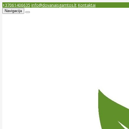
+37061406635
info@dovanaisgamtos.lt
Kontaktai
Navigacija