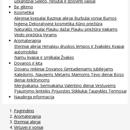
užkandžiai
Sėklos, riešutai ir džiovinti vaisiai
Be glitimo
Kosmetika
Aliejiniai kvepalai
Baziniai aliejai
Burbulai voniai
Burnos
higiena
Dekoratyvinė kosmetika
Kūno priežiūra
Naturalūs muilai
Plaukų dažai
Plaukų priežiūra
Vaikams
Veido priežiūra
Vyrams
Aromaterapija
Eteriniai aliejai
Himalajų druskos lempos ir žvakidės
Kvapai
automobiliui
Namų kvapai ir smilkalai
Žvakės
Dovanos ir kita
Dovanų rinkiniai
Dovanos
Gimtadieniams
Jubiliejams
Kalėdoms, Naujiems Metams
Mamoms
Tėvo dienai
Boso
dienai
Krikštynoms
Mergvakariui, bernvakariui
Valentino dienai
Vestuvėms
Pjaustymo lentelės
Prijuostės
Stikliukai
Taupyklės
Termosai
Naudinga informacija
Pagrindinis
Aromaterapija
Eteriniai aliejai
Virtuvei ir voniai