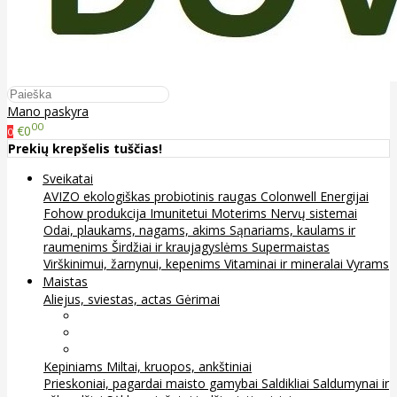
Mano paskyra
00
€0
0
Prekių krepšelis tuščias!
Sveikatai
AVIZO ekologiškas probiotinis raugas
Colonwell
Energijai
Fohow produkcija
Imunitetui
Moterims
Nervų sistemai
Odai, plaukams, nagams, akims
Sąnariams, kaulams ir
raumenims
Širdžiai ir kraujagyslėms
Supermaistas
Virškinimui, žarnynui, kepenims
Vitaminai ir mineralai
Vyrams
Maistas
Aliejus, sviestas, actas
Gėrimai
Arbata
Kava, kakava ir kita
Sultys
Kepiniams
Miltai, kruopos, ankštiniai
Prieskoniai, pagardai maisto gamybai
Saldikliai
Saldumynai ir