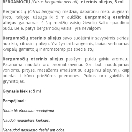
BERGAMOČIŲ
(Citrus bergamia peel oil)
eterinis aliejus
,
5 ml
Bergamočių (
Citrus bergamia
) medžiai, dabartiniu metu auginami
Pietų Italijoje, užauga iki 5 m aukščio.
Bergamočių eterinis
aliejus
gaunamas iš šių medžių vaisių žievelių šalto spaudimo
būdu. Beje, patys bergamočių vaisiai yra nevalgomi.
Bergamočių eterinis aliejus
savo sudėtimi ir savybėmis skiriasi
nuo kitų citrusinių aliejų. Yra žymiai brangesnis, labiau vertinamas
kvepalų gamintojų ir aromaterapijos specialistų.
Bergamočių eterinis aliejus
pasižymi puikiu gaiviu aromatu.
Patariama naudoti oro aromatizavimui. Gali būti naudojamas
vonioms, pirtyse, masažams (maišant su augaliniu aliejumi), kaip
priedas į kūno priežiūros priemones. Puikus oro gaiviklis ir
grynintojas.
Grynasis kiekis: 5 ml
Perspėjimai:
Skirta tik išoriniam naudojimui.
Naudoti nedideliais kiekiais.
Nenaudoti neskiesto tiesiai ant odos.