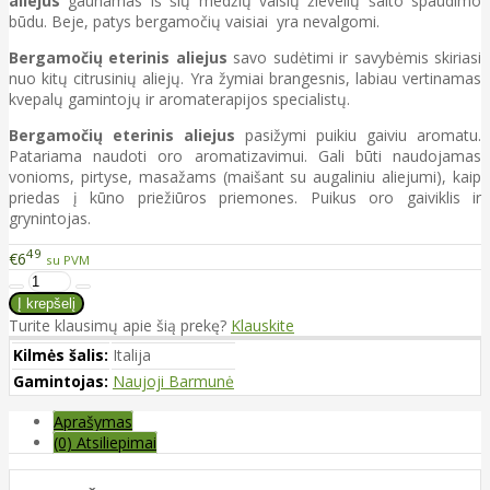
aliejus
gaunamas iš šių medžių vaisių žievelių šalto spaudimo
būdu. Beje, patys bergamočių vaisiai yra nevalgomi.
Bergamočių eterinis aliejus
savo sudėtimi ir savybėmis skiriasi
nuo kitų citrusinių aliejų. Yra žymiai brangesnis, labiau vertinamas
kvepalų gamintojų ir aromaterapijos specialistų.
Bergamočių eterinis aliejus
pasižymi puikiu gaiviu aromatu.
Patariama naudoti oro aromatizavimui. Gali būti naudojamas
vonioms, pirtyse, masažams (maišant su augaliniu aliejumi), kaip
priedas į kūno priežiūros priemones. Puikus oro gaiviklis ir
grynintojas.
49
€6
su PVM
Turite klausimų apie šią prekę?
Klauskite
Kilmės šalis:
Italija
Gamintojas:
Naujoji Barmunė
Aprašymas
(0) Atsiliepimai