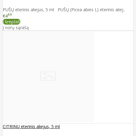
PUŠŲ eterinis aliejus, 5 ml PUŠŲ (Picea abies L) eterinis aliej..
49
€4
Į krepšelį
Į norų sąrašą
CITRINŲ eterinis aliejus, 5 ml