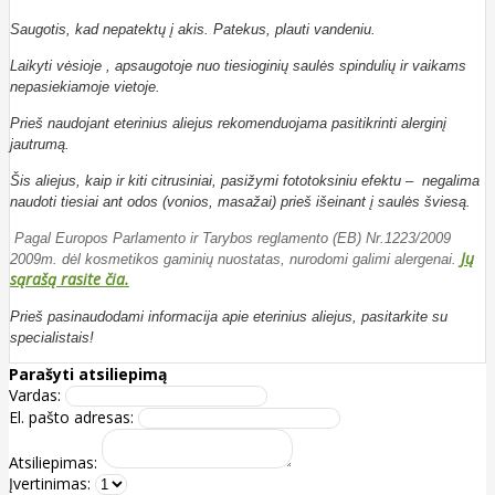
Saugotis, kad nepatektų į akis. Patekus, plauti vandeniu.
Laikyti vėsioje , apsaugotoje nuo tiesioginių saulės spindulių ir vaikams
nepasiekiamoje vietoje.
Prieš naudojant eterinius aliejus rekomenduojama pasitikrinti alerginį
jautrumą.
Šis aliejus, kaip ir kiti citrusiniai, pasižymi fototoksiniu efektu – negalima
naudoti tiesiai ant odos (vonios, masažai) prieš išeinant į saulės šviesą.
Pagal Europos Parlamento ir Tarybos reglamento (EB) Nr.1223/2009
Jų
2009m. dėl kosmetikos gaminių nuostatas, nurodomi galimi alergenai.
sąrašą rasite čia.
Prieš pasinaudodami informacija apie eterinius aliejus, pasitarkite su
specialistais!
Parašyti atsiliepimą
Vardas:
El. pašto adresas:
Atsiliepimas:
Įvertinimas: