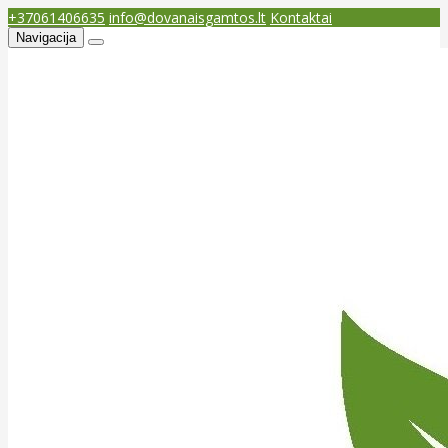
+37061406635
info@dovanaisgamtos.lt
Kontaktai
Navigacija