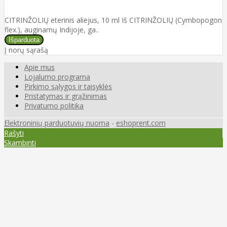
CITRINŽOLIŲ eterinis aliejus, 10 ml Iš CITRINŽOLIŲ (Cymbopogon
flex.), auginamų Indijoje, ga..
Į norų sąrašą
Apie mus
Lojalumo programa
Pirkimo sąlygos ir taisyklės
Pristatymas ir grąžinimas
Privatumo politika
Elektroninių parduotuvių nuoma
-
eshoprent.com
Rašyti
Skambinti