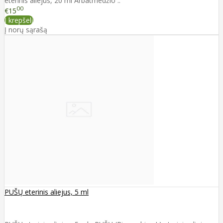
eterinis aliejus, 20 ml Arbatmedžio ..
00
€15
Į krepšelį
Į norų sąrašą
PUŠŲ eterinis aliejus, 5 ml