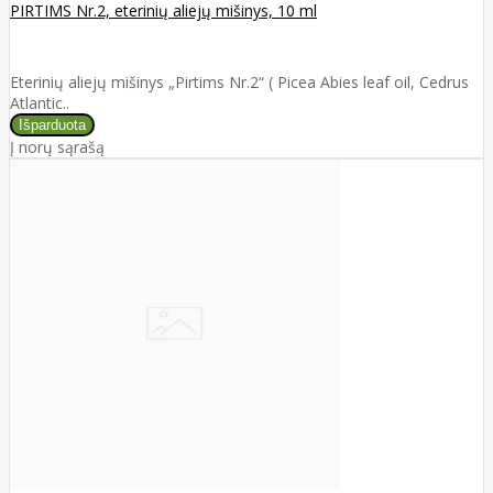
PIRTIMS Nr.2, eterinių aliejų mišinys, 10 ml
Eterinių aliejų mišinys „Pirtims Nr.2“ ( Picea Abies leaf oil, Cedrus
Atlantic..
Į norų sąrašą