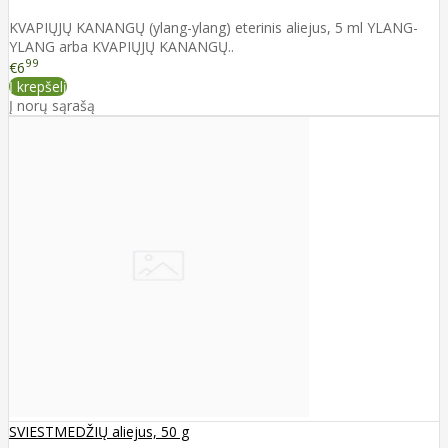
KVAPIŲJŲ KANANGŲ (ylang-ylang) eterinis aliejus, 5 ml YLANG-
YLANG arba KVAPIŲJŲ KANANGŲ..
99
€6
Į krepšelį
Į norų sąrašą
SVIESTMEDŽIŲ aliejus, 50 g