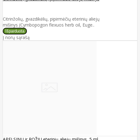
Citrinžolių, gvazdikėlių, pipirmėčių eterinių aliejų
mišinys (Cymbopogon flexuos herb oil, Euge..
Į norų sąrašą
APELSINŲ ir ROŽIŲ eterinių aliejų mišinys, 5 ml