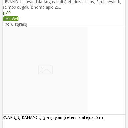
LEVANDŲ (Lavandula Angustifolia) eterinis aliejus, 5 ml Levandų
šeimos augalų žinoma apie 25..
99
€7
Į krepšelį
Į norų sąrašą
KVAPIŲJŲ KANANGŲ (ylang-ylang) eterinis aliejus, 5 ml