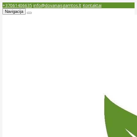
+37061406635
info@dovanaisgamtos.lt
Kontaktai
Navigacija