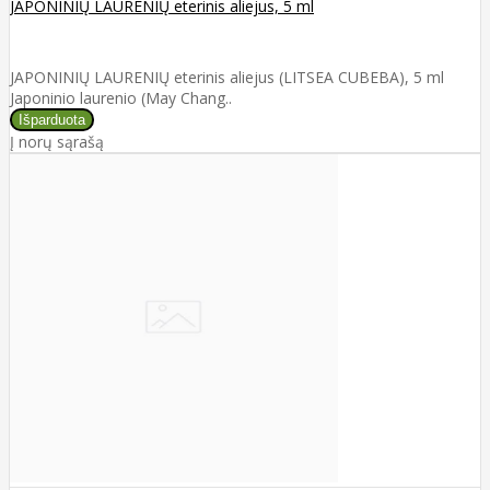
JAPONINIŲ LAURENIŲ eterinis aliejus, 5 ml
JAPONINIŲ LAURENIŲ eterinis aliejus (LITSEA CUBEBA), 5 ml
Japoninio laurenio (May Chang..
Į norų sąrašą