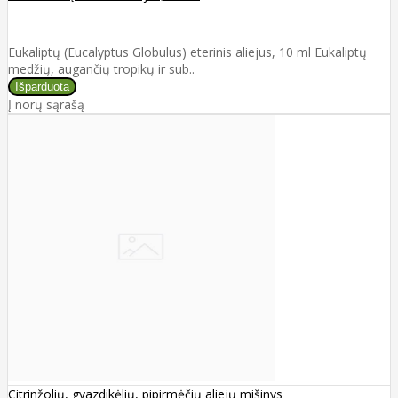
Eukaliptų (Eucalyptus Globulus) eterinis aliejus, 10 ml Eukaliptų
medžių, augančių tropikų ir sub..
Į norų sąrašą
Citrinžolių, gvazdikėlių, pipirmėčių aliejų mišinys