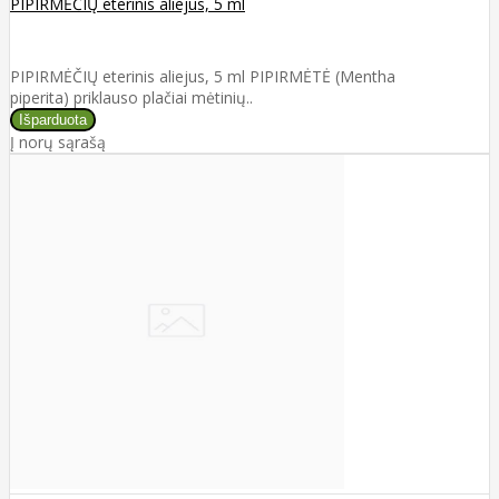
PIPIRMĖČIŲ eterinis aliejus, 5 ml
PIPIRMĖČIŲ eterinis aliejus, 5 ml PIPIRMĖTĖ (Mentha
piperita) priklauso plačiai mėtinių..
Į norų sąrašą