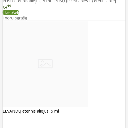
PUŠŲ eterinis aliejus, 5 ml PUŠŲ (Picea abies L) eterinis aliej..
49
€4
Į krepšelį
Į norų sąrašą
LEVANDŲ eterinis aliejus, 5 ml