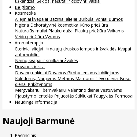
užkandžiai
Sėklos, riešutai ir džiovinti vaisiai
Be glitimo
Kosmetika
Aliejiniai kvepalai
Baziniai aliejai
Burbulai voniai
Burnos
higiena
Dekoratyvinė kosmetika
Kūno priežiūra
Naturalūs muilai
Plaukų dažai
Plaukų priežiūra
Vaikams
Veido priežiūra
Vyrams
Aromaterapija
Eteriniai aliejai
Himalajų druskos lempos ir žvakidės
Kvapai
automobiliui
Namų kvapai ir smilkalai
Žvakės
Dovanos ir kita
Dovanų rinkiniai
Dovanos
Gimtadieniams
Jubiliejams
Kalėdoms, Naujiems Metams
Mamoms
Tėvo dienai
Boso
dienai
Krikštynoms
Mergvakariui, bernvakariui
Valentino dienai
Vestuvėms
Pjaustymo lentelės
Prijuostės
Stikliukai
Taupyklės
Termosai
Naudinga informacija
Naujoji Barmunė
Pagrindinis