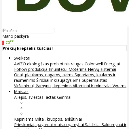
Mano paskyra
00
€0
0
Prekių krepšelis tuščias!
Sveikatai
AVIZO ekologiškas probiotinis raugas
Colonwell
Energijai
Fohow produkcija
Imunitetui
Moterims
Nervų sistemai
Odai, plaukams, nagams, akims
Sąnariams, kaulams ir
raumenims
Širdžiai ir kraujagyslėms
Supermaistas
Virškinimui, žarnynui, kepenims
Vitaminai ir mineralai
Vyrams
Maistas
Aliejus, sviestas, actas
Gėrimai
Arbata
Kava, kakava ir kita
Sultys
Kepiniams
Miltai, kruopos, ankštiniai
Prieskoniai, pagardai maisto gamybai
Saldikliai
Saldumynai ir