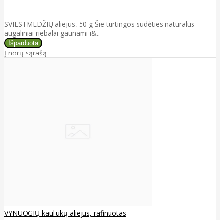
SVIESTMEDŽIŲ aliejus, 50 g Šie turtingos sudėties natūralūs
augaliniai riebalai gaunami i&..
Į norų sąrašą
VYNUOGIŲ kauliukų aliejus, rafinuotas