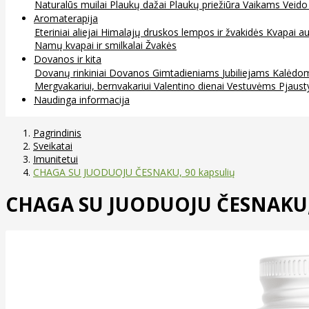
Naturalūs muilai
Plaukų dažai
Plaukų priežiūra
Vaikams
Veido
Aromaterapija
Eteriniai aliejai
Himalajų druskos lempos ir žvakidės
Kvapai au
Namų kvapai ir smilkalai
Žvakės
Dovanos ir kita
Dovanų rinkiniai
Dovanos
Gimtadieniams
Jubiliejams
Kalėdo
Mergvakariui, bernvakariui
Valentino dienai
Vestuvėms
Pjaust
Naudinga informacija
Pagrindinis
Sveikatai
Imunitetui
CHAGA SU JUODUOJU ČESNAKU, 90 kapsulių
CHAGA SU JUODUOJU ČESNAKU, 