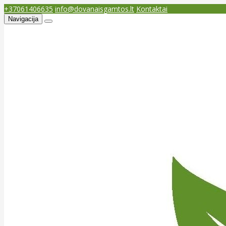
+37061406635
info@dovanaisgamtos.lt
Kontaktai
Navigacija