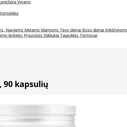
 priežiūra
Vyrams
tomobiliui
ms, Naujiems Metams
Mamoms
Tėvo dienai
Boso dienai
Krikštynom
ymo lentelės
Prijuostės
Stikliukai
Taupyklės
Termosai
90 kapsulių