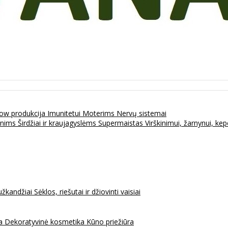
ow produkcija
Imunitetui
Moterims
Nervų sistemai
enims
Širdžiai ir kraujagyslėms
Supermaistas
Virškinimui, žarnynui, k
užkandžiai
Sėklos, riešutai ir džiovinti vaisiai
na
Dekoratyvinė kosmetika
Kūno priežiūra