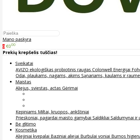
Mano paskyra
00
€0
0
Prekių krepšelis tuščias!
Sveikatai
AVIZO ekologiškas probiotinis raugas
Colonwell
Energijai
Foh
Odai, plaukams, nagams, akims
Sąnariams, kaulams ir raum
Maistas
Aliejus, sviestas, actas
Gėrimai
Arbata
Kava, kakava ir kita
Sultys
Kepiniams
Miltai, kruopos, ankštiniai
Prieskoniai, pagardai maisto gamybai
Saldikliai
Saldumynai ir 
Be glitimo
Kosmetika
Aliejiniai kvepalai
Baziniai aliejai
Burbulai voniai
Burnos higie