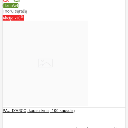
€26
€29
Į krepšelį
Į norų sąrašą
%
Akcija
-10
PAU D'ARCO, kapsulėmis, 100 kapsulių