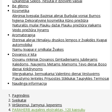
užkandžiai
Sėklos, riešutai ir džiovinti vaisiai
Be glitimo
Kosmetika
Aliejiniai kvepalai
Baziniai aliejai
Burbulai voniai
Burnos
higiena
Dekoratyvinė kosmetika
Kūno priežiūra
Naturalūs muilai
Plaukų dažai
Plaukų priežiūra
Vaikams
Veido priežiūra
Vyrams
Aromaterapija
Eteriniai aliejai
Himalajų druskos lempos ir žvakidės
Kvapai
automobiliui
Namų kvapai ir smilkalai
Žvakės
Dovanos ir kita
Dovanų rinkiniai
Dovanos
Gimtadieniams
Jubiliejams
Kalėdoms, Naujiems Metams
Mamoms
Tėvo dienai
Boso
dienai
Krikštynoms
Mergvakariui, bernvakariui
Valentino dienai
Vestuvėms
Pjaustymo lentelės
Prijuostės
Stikliukai
Taupyklės
Termosai
Naudinga informacija
Pagrindinis
Sveikatai
Virškinimui, žarnynui, kepenims
PARAHERB augalinis ekstraktas, 120 kapsulių