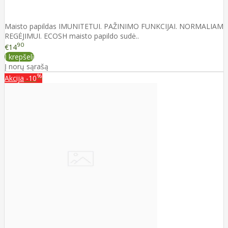
Maisto papildas IMUNITETUI. PAŽINIMO FUNKCIJAI. NORMALIAM
REGĖJIMUI. ECOSH maisto papildo sudė..
90
€14
Į krepšelį
Į norų sąrašą
%
Akcija
-10