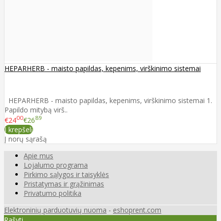
HEPARHERB - maisto papildas, kepenims, virškinimo sistemai
HEPARHERB - maisto papildas, kepenims, virškinimo sistemai 1.
Papildo mitybą virš..
00
89
€24
€26
Į krepšelį
Į norų sąrašą
Apie mus
Lojalumo programa
Pirkimo sąlygos ir taisyklės
Pristatymas ir grąžinimas
Privatumo politika
Elektroninių parduotuvių nuoma
-
eshoprent.com
Rašyti