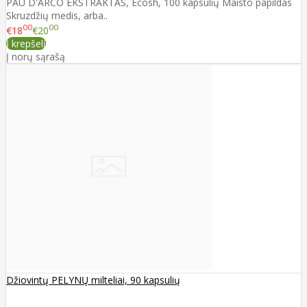
PAU D'ARCO EKSTRAKTAS, Ecosh, 100 kapsulių Maisto papildas
Skruzdžių medis, arba..
00
00
€18
€20
Į krepšelį
Į norų sąrašą
Džiovintų PELYNŲ milteliai, 90 kapsulių