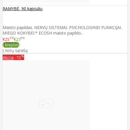
RAMYBĖ, 90 kapsulių
Maisto papildas. NERVŲ SISTEMAI. PSICHOLOGINEI FUNKCIJAI.
MIEGO KOKYBEI.* ECOSH maisto papildo..
19
99
€25
€27
Į krepšelį
Į norų sąrašą
%
Akcija
-10