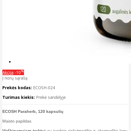
%
Akcija
-10
Į norų sąrašą
Prekės kodas:
ECOSH-024
Turimas kiekis:
Prekė sandėlyje
ECOSH Paraherb, 120 kapsulių
Maisto papildas.
Virškinamajam traktui
su juodojo riešutmedžio ir alyvmedžio lapų,