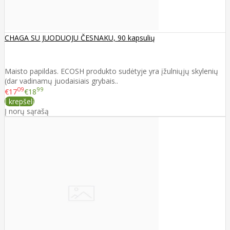
CHAGA SU JUODUOJU ČESNAKU, 90 kapsulių
Maisto papildas. ECOSH produkto sudėtyje yra įžulniųjų skylenių
(dar vadinamų juodaisiais grybais..
09
99
€17
€18
Į krepšelį
Į norų sąrašą