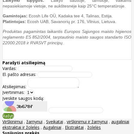
Laikymo sąlygos:
Laikyti sausoje, tamsioje, vaikams
nepasiekiamoje vietoje, ne aukštesnėje kaip 25°C temperatūroje.
Gamintojas:
Ecosh Life OÜ, Kadaka tee 4, Talinas, Estija.
Platintojas:
Ecosh UAB, Savanorių pr. 176, Vilnius, Lietuva.
Produktas pagamintas laikantis Europos Sąjungos maisto higienos
reglamento ES 852/2004, tarptautinio maisto saugos standarto ISO
22000:2018 ir RVASVT principų.
Parašyti atsiliepimą
Vardas:
El. pašto adresas:
Atsiliepimas:
Įvertinimas:
Įveskite saugos kodą:
Rašyti
Virškinimui
,
žarnynui
,
Sveikatai
,
virškinimui ir žarnynui
,
augaliniai
ekstraktai ir žolelės
,
Augaliniai
,
Ekstraktai
,
žolelės
Susijusios prekės