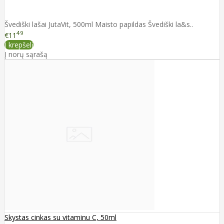
Švediški lašai JutaVit, 500ml Maisto papildas Švediški la&s..
49
€11
Į krepšelį
Į norų sąrašą
Skystas cinkas su vitaminu C, 50ml