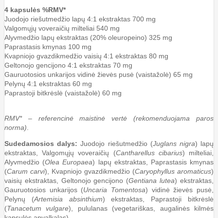
4 kapsulės %RMV*
Juodojo riešutmedžio lapų 4:1 ekstraktas 700 mg
Valgomųjų voveraičių milteliai 540 mg
Alyvmedžio lapų ekstraktas (20% oleuropeino) 325 mg
Paprastasis kmynas 100 mg
Kvapniojo gvazdikmedžio vaisių 4:1 ekstraktas 80 mg
Geltonojo gencijono 4:1 ekstraktas 70 mg
Gauruotosios unkarijos vidinė žievės pusė (vaistažolė) 65 mg
Pelynų 4:1 ekstraktas 60 mg
Paprastoji bitkrėslė (vaistažolė) 60 mg
RMV* – referencinė maistinė vertė (rekomenduojama paros
norma)
.
Sudedamosios dalys:
Juodojo riešutmedžio (
Juglans nigra
) lapų
ekstraktas, Valgomųjų voveraičių (
Cantharellus cibarius
) milteliai,
Alyvmedžio (
Olea Europaea
) lapų ekstraktas, Paprastasis kmynas
(
Carum carvi
), Kvapniojo gvazdikmedžio (
Caryophyllus aromaticus
)
vaisių ekstraktas, Geltonojo gencijono (
Gentiana lutea
) ekstraktas,
Gauruotosios unkarijos (
Uncaria Tomentosa
) vidinė žievės pusė,
Pelynų (
Artemisia absinthium
) ekstraktas, Paprastoji bitkrėslė
(
Tanacetum vulgare
), pululanas (vegetariškas, augalinės kilmės
kapsulės apvalkalas).