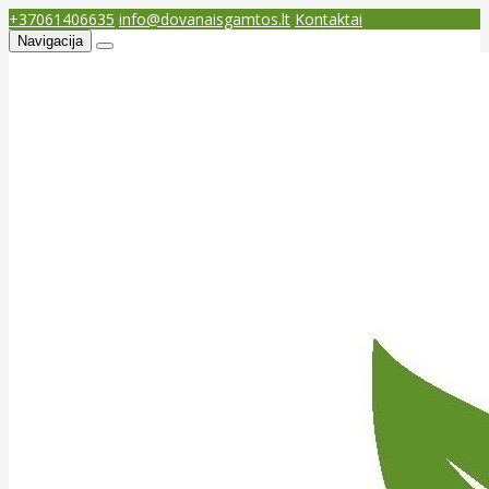
+37061406635
info@dovanaisgamtos.lt
Kontaktai
Navigacija