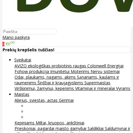
Mano paskyra
00
€0
0
Prekių krepšelis tuščias!
Sveikatai
AVIZO ekologiškas probiotinis raugas
Colonwell
Energijai
Fohow produkcija
Imunitetui
Moterims
Nervų sistemai
Odai, plaukams, nagams, akims
Sąnariams, kaulams ir
raumenims
Širdžiai ir kraujagyslėms
Supermaistas
Virškinimui, žarnynui, kepenims
Vitaminai ir mineralai
Vyrams
Maistas
Aliejus, sviestas, actas
Gėrimai
Arbata
Kava, kakava ir kita
Sultys
Kepiniams
Miltai, kruopos, ankštiniai
Prieskoniai, pagardai maisto gamybai
Saldikliai
Saldumynai ir