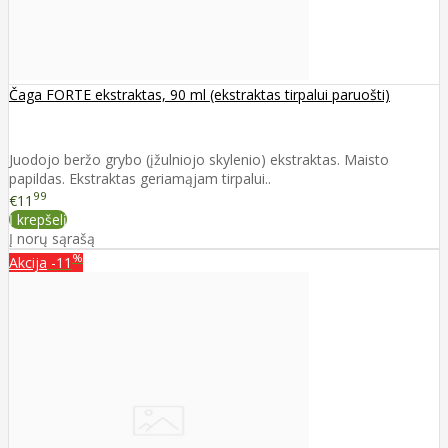
Čaga FORTE ekstraktas, 90 ml (ekstraktas tirpalui paruošti)
Juodojo beržo grybo (įžulniojo skylenio) ekstraktas. Maisto
papildas. Ekstraktas geriamąjam tirpalui..
99
€11
Į krepšelį
Į norų sąrašą
%
Akcija
-11