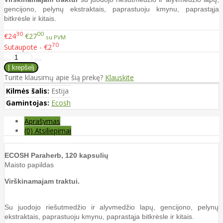
gencijono, pelynų ekstraktais, paprastuoju kmynu, paprastąja
bitkrėsle ir kitais.
30
00
€24
€27
su PVM
70
Sutaupote - €2
Turite klausimų apie šią prekę?
Klauskite
Kilmės šalis:
Estija
Gamintojas:
Ecosh
Aprašymas
(0) Atsiliepimai
ECOSH Paraherb, 120 kapsulių
Maisto papildas
Virškinamajam traktui.
Su juodojo riešutmedžio ir alyvmedžio lapų, gencijono, pelynų
ekstraktais, paprastuoju kmynu, paprastąja bitkrėsle ir kitais.