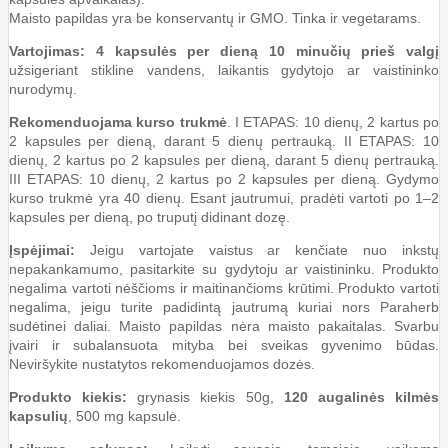
Maisto papildas yra be konservantų ir GMO. Tinka ir vegetarams.
Vartojimas: 4 kapsulės per dieną 10 minučių prieš valgį
užsigeriant stikline vandens, laikantis gydytojo ar vaistininko
nurodymų.
Rekomenduojama kurso trukmė
. I ETAPAS: 10 dienų, 2 kartus po
2 kapsules per dieną, darant 5 dienų pertrauką. II ETAPAS: 10
dienų, 2 kartus po 2 kapsules per dieną, darant 5 dienų pertrauką.
III ETAPAS: 10 dienų, 2 kartus po 2 kapsules per dieną. Gydymo
kurso trukmė yra 40 dienų. Esant jautrumui, pradėti vartoti po 1–2
kapsules per dieną, po truputį didinant dozę.
Įspėjimai:
Jeigu vartojate vaistus ar kenčiate nuo inkstų
nepakankamumo, pasitarkite su gydytoju ar vaistininku. Produkto
negalima vartoti nėščioms ir maitinančioms krūtimi. Produkto vartoti
negalima, jeigu turite padidintą jautrumą kuriai nors Paraherb
sudėtinei daliai. Maisto papildas nėra maisto pakaitalas. Svarbu
įvairi ir subalansuota mityba bei sveikas gyvenimo būdas.
Neviršykite nustatytos rekomenduojamos dozės.
Produkto kiekis:
grynasis kiekis 50g,
120 augalinės kilmės
kapsulių
, 500 mg kapsulė.