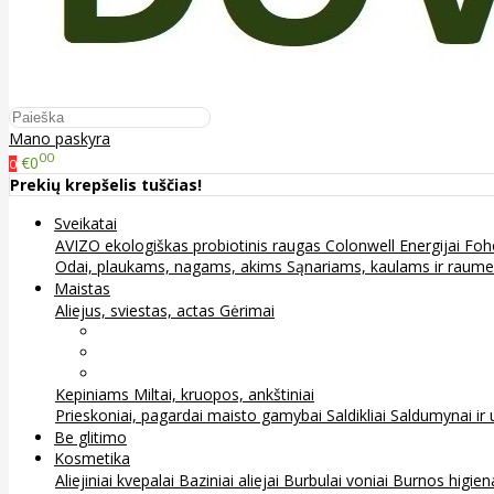
Mano paskyra
00
€0
0
Prekių krepšelis tuščias!
Sveikatai
AVIZO ekologiškas probiotinis raugas
Colonwell
Energijai
Foh
Odai, plaukams, nagams, akims
Sąnariams, kaulams ir raum
Maistas
Aliejus, sviestas, actas
Gėrimai
Arbata
Kava, kakava ir kita
Sultys
Kepiniams
Miltai, kruopos, ankštiniai
Prieskoniai, pagardai maisto gamybai
Saldikliai
Saldumynai ir 
Be glitimo
Kosmetika
Aliejiniai kvepalai
Baziniai aliejai
Burbulai voniai
Burnos higie