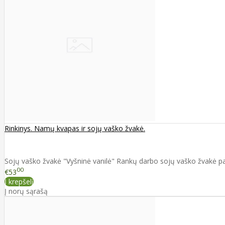
Rinkinys. Namų kvapas ir sojų vaško žvakė.
Sojų vaško žvakė "Vyšninė vanilė" Rankų darbo sojų vaško žvakė pag
00
€53
Į krepšelį
Į norų sąrašą