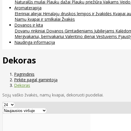
Naturalūs muilai
Plaukų dažai
Plaukų priežiūra
Vaikams
Veido
Aromaterapija
Eteriniai aliejai
Himalajų druskos lempos ir žvakidės
Kvapai au
Namų kvapai ir smilkalai
Žvakės
Dovanos ir kita
Dovanų rinkiniai
Dovanos
Gimtadieniams
Jubiliejams
Kalėdo
Mergvakariui, bernvakariui
Valentino dienai
Vestuvėms
Pjaust
Naudinga informacija
Dekoras
Pagrindinis
Pirkite pagal gamintoją
Dekoras
Sojų vaško žvakės, namų kvapai, dekoruoti puodeliai.