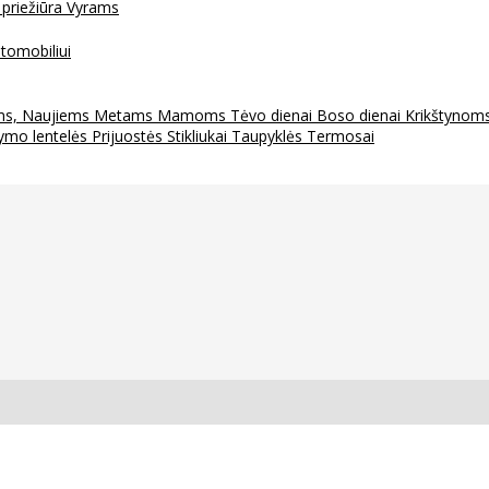
 priežiūra
Vyrams
tomobiliui
ms, Naujiems Metams
Mamoms
Tėvo dienai
Boso dienai
Krikštynom
ymo lentelės
Prijuostės
Stikliukai
Taupyklės
Termosai