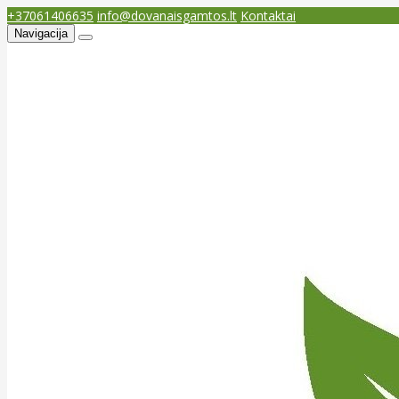
+37061406635
info@dovanaisgamtos.lt
Kontaktai
Navigacija