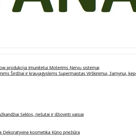
ow produkcija
Imunitetui
Moterims
Nervų sistemai
enims
Širdžiai ir kraujagyslėms
Supermaistas
Virškinimui, žarnynui, k
užkandžiai
Sėklos, riešutai ir džiovinti vaisiai
na
Dekoratyvinė kosmetika
Kūno priežiūra