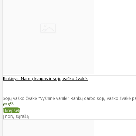
Rinkinys. Namų kvapas ir sojų vaško žvakė.
Sojų vaško žvakė "Vyšninė vanilė" Rankų darbo sojų vaško žvakė pag
00
€53
Į krepšelį
Į norų sąrašą