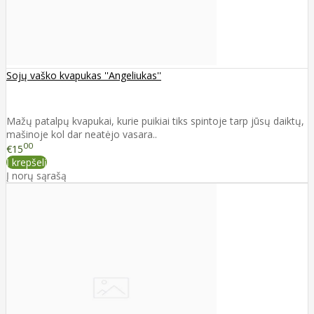
Sojų vaško kvapukas ''Angeliukas''
Mažų patalpų kvapukai, kurie puikiai tiks spintoje tarp jūsų daiktų,
mašinoje kol dar neatėjo vasara..
00
€15
Į krepšelį
Į norų sąrašą