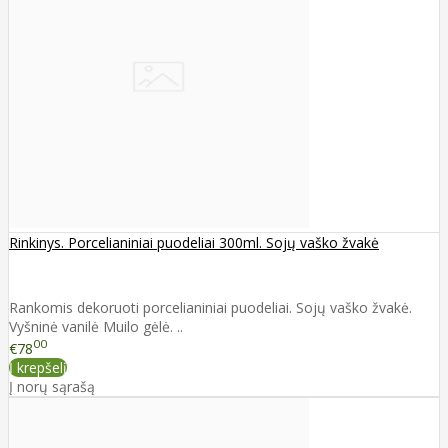
Rinkinys. Porcelianiniai puodeliai 300ml. Sojų vaško žvakė
Rankomis dekoruoti porcelianiniai puodeliai. Sojų vaško žvakė.
Vyšninė vanilė Muilo gėlė. ..
00
€78
Į krepšelį
Į norų sąrašą