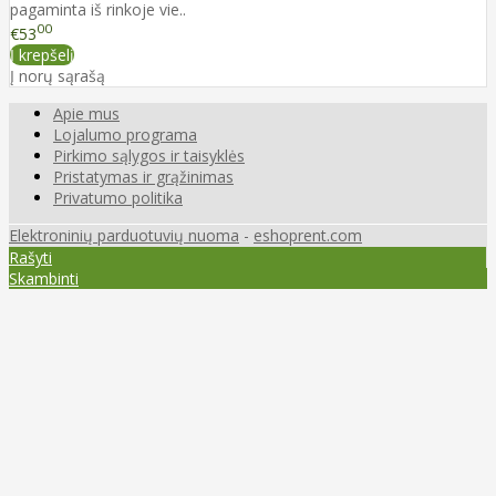
pagaminta iš rinkoje vie..
00
€53
Į krepšelį
Į norų sąrašą
Apie mus
Lojalumo programa
Pirkimo sąlygos ir taisyklės
Pristatymas ir grąžinimas
Privatumo politika
Elektroninių parduotuvių nuoma
-
eshoprent.com
Rašyti
Skambinti