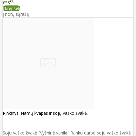
00
€53
Į krepšelį
Į norų sąrašą
Rinkinys. Namų kvapas ir sojų vaško žvakė.
Sojų vaško žvakė "Vyšninė vanilė" Rankų darbo sojų vaško žvakė