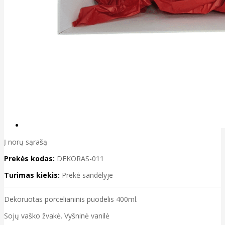
Į norų sąrašą
Prekės kodas:
DEKORAS-011
Turimas kiekis:
Prekė sandėlyje
Dekoruotas porcelianinis puodelis 400ml.
Sojų vaško žvakė. Vyšninė vanilė