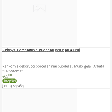
Rinkinys. Porcelianiniai puodeliai Jam ir Jai 400ml
Rankomis dekoruoti porcelianiniai puodeliai. Muilo gėlė. Arbata
"Tik vyrams" ..
00
€65
Į krepšelį
Į norų sąrašą