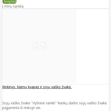
Į krepšelį
Į norų sąrašą
Rinkinys. Namų kvapas ir sojų vaško žvakė.
Sojų vaško žvakė "Vyšninė vanilė" Rankų darbo sojų vaško žvakė
pagaminta iš rinkoje vie..