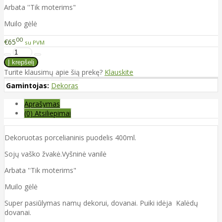
Arbata ''Tik moterims"
Muilo gėlė
00
€65
su PVM
Turite klausimų apie šią prekę?
Klauskite
Gamintojas:
Dekoras
Aprašymas
(0) Atsiliepimai
Dekoruotas porcelianinis puodelis 400ml.
Sojų vaško žvakė.Vyšninė vanilė
Arbata ''Tik moterims"
Muilo gėlė
Super pasiūlymas namų dekorui, dovanai. Puiki idėja Kalėdų
dovanai.