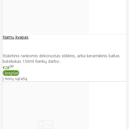
Namų kvapas
Išskirtinis rankomis dekoruotas stiklinis, arba keramikinis baltas
buteliukas 150ml Rankų darbo..
00
€28
Į krepšelį
Į norų sąrašą