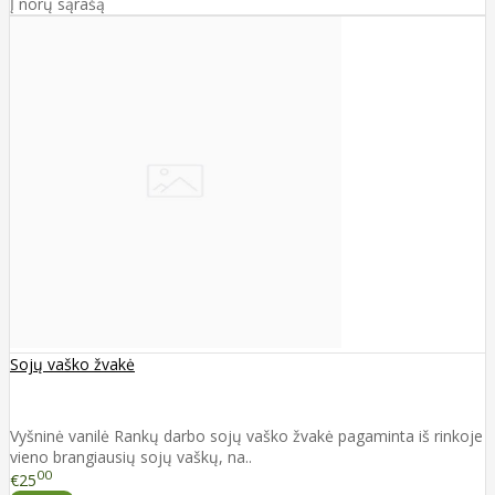
Į norų sąrašą
Sojų vaško žvakė
Vyšninė vanilė Rankų darbo sojų vaško žvakė pagaminta iš rinkoje
vieno brangiausių sojų vaškų, na..
00
€25