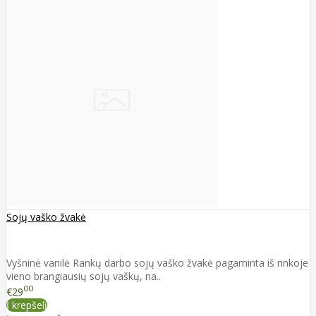
Sojų vaško žvakė
Vyšninė vanilė Rankų darbo sojų vaško žvakė pagaminta iš rinkoje
vieno brangiausių sojų vaškų, na..
00
€29
Į krepšelį