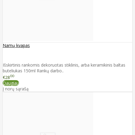
Namų kvapas
Išskirtinis rankomis dekoruotas stiklinis, arba keramikinis baltas
buteliukas 150ml Rankų darbo..
00
€28
Daugiau
Į norų sąrašą