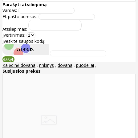
Parašyti atsiliepimą
Vardas:
El. pašto adresas:
Atsiliepimas:
Įvertinimas:
Įveskite saugos kodą:
Rašyti
Kalėdinė dovana
,
rinkinys
,
dovana
,
puodeliai
,
Susijusios prekės