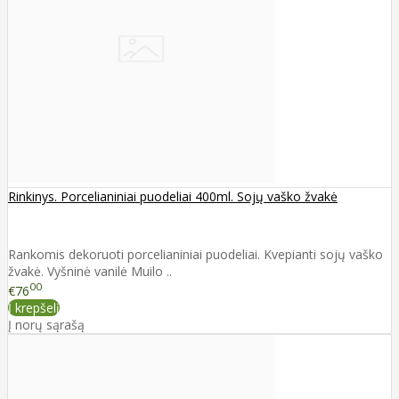
Rinkinys. Porcelianiniai puodeliai 400ml. Sojų vaško žvakė
Rankomis dekoruoti porcelianiniai puodeliai. Kvepianti sojų vaško
žvakė. Vyšninė vanilė Muilo ..
00
€76
Į krepšelį
Į norų sąrašą