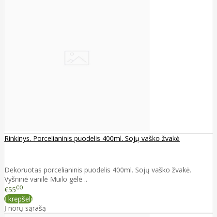
Rinkinys. Porcelianinis puodelis 400ml. Sojų vaško žvakė
Dekoruotas porcelianinis puodelis 400ml. Sojų vaško žvakė.
Vyšninė vanilė Muilo gėlė ..
00
€55
Į krepšelį
Į norų sąrašą