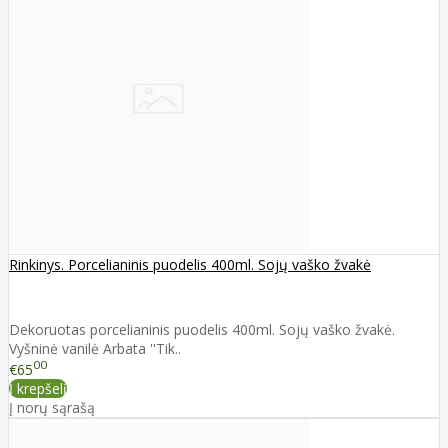
Rinkinys. Porcelianinis puodelis 400ml. Sojų vaško žvakė
Dekoruotas porcelianinis puodelis 400ml. Sojų vaško žvakė.
Vyšninė vanilė Arbata ''Tik..
00
€65
Į krepšelį
Į norų sąrašą