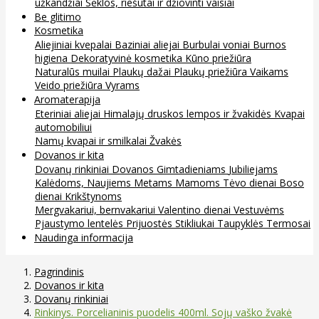
užkandžiai
Sėklos, riešutai ir džiovinti vaisiai
Be glitimo
Kosmetika
Aliejiniai kvepalai
Baziniai aliejai
Burbulai voniai
Burnos
higiena
Dekoratyvinė kosmetika
Kūno priežiūra
Naturalūs muilai
Plaukų dažai
Plaukų priežiūra
Vaikams
Veido priežiūra
Vyrams
Aromaterapija
Eteriniai aliejai
Himalajų druskos lempos ir žvakidės
Kvapai
automobiliui
Namų kvapai ir smilkalai
Žvakės
Dovanos ir kita
Dovanų rinkiniai
Dovanos
Gimtadieniams
Jubiliejams
Kalėdoms, Naujiems Metams
Mamoms
Tėvo dienai
Boso
dienai
Krikštynoms
Mergvakariui, bernvakariui
Valentino dienai
Vestuvėms
Pjaustymo lentelės
Prijuostės
Stikliukai
Taupyklės
Termosai
Naudinga informacija
Pagrindinis
Dovanos ir kita
Dovanų rinkiniai
Rinkinys. Porcelianinis puodelis 400ml. Sojų vaško žvakė