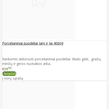
Porcelianiniai puodeliai Jam ir Jai 400ml
Rankomis dekoruoti porcelianiniai puodeliai. Muilo gėlė, gražių
minčių ir geros nuotaikos arba..
00
€59
Į krepšelį
Į norų sąrašą