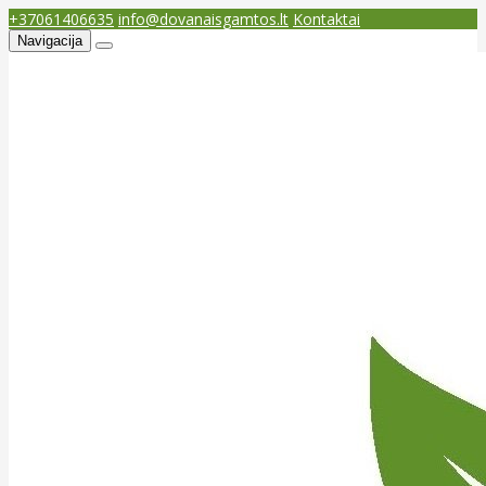
+37061406635
info@dovanaisgamtos.lt
Kontaktai
Navigacija