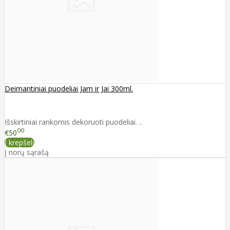
Deimantiniai puodeliai Jam ir Jai 300ml.
Išskirtiniai rankomis dekoruoti puodeliai. ..
00
€50
Į krepšelį
Į norų sąrašą