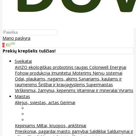
Mano paskyra
00
€0
0
Prekių krepšelis tuščias!
Sveikatai
AVIZO ekologiškas probiotinis raugas
Colonwell
Energijai
Fohow produkcija
Imunitetui
Moterims
Nervų sistemai
Odai, plaukams, nagams, akims
Sąnariams, kaulams ir
raumenims
Širdžiai ir kraujagyslėms
Supermaistas
Virškinimui, žarnynui, kepenims
Vitaminai ir mineralai
Vyrams
Maistas
Aliejus, sviestas, actas
Gėrimai
Arbata
Kava, kakava ir kita
Sultys
Kepiniams
Miltai, kruopos, ankštiniai
Prieskoniai, pagardai maisto gamybai
Saldikliai
Saldumynai ir