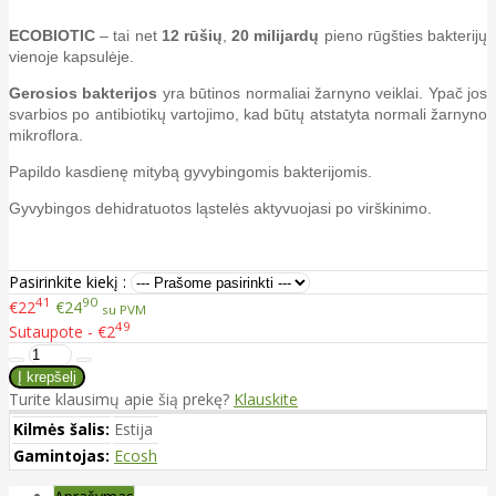
ECOBIOTIC
– tai net
12 rūšių
,
20 milijardų
pieno rūgšties bakterijų
vienoje kapsulėje.
Gerosios bakterijos
yra būtinos normaliai žarnyno veiklai. Ypač jos
svarbios po antibiotikų vartojimo, kad būtų atstatyta normali žarnyno
mikroflora.
Papildo kasdienę mitybą gyvybingomis bakterijomis.
Gyvybingos dehidratuotos ląstelės aktyvuojasi po virškinimo.
Pasirinkite kiekį :
41
90
€22
€24
su PVM
49
Sutaupote - €2
Turite klausimų apie šią prekę?
Klauskite
Kilmės šalis:
Estija
Gamintojas:
Ecosh