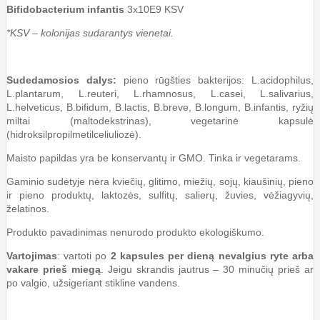
Bifidobacterium infantis
3x10E9 KSV
*KSV – kolonijas sudarantys vienetai.
Sudedamosios dalys:
pieno rūgšties bakterijos: L.acidophilus,
L.plantarum, L.reuteri, L.rhamnosus, L.casei, L.salivarius,
L.helveticus, B.bifidum, B.lactis, B.breve, B.longum, B.infantis, ryžių
miltai (maltodekstrinas), vegetarinė kapsulė
(hidroksilpropilmetilceliuliozė).
Maisto papildas yra be konservantų ir GMO. Tinka ir vegetarams.
Gaminio sudėtyje nėra kviečių, glitimo, miežių, sojų, kiaušinių, pieno
ir pieno produktų, laktozės, sulfitų, salierų, žuvies, vėžiagyvių,
želatinos.
Produkto pavadinimas nenurodo produkto ekologiškumo.
Vartojimas
: vartoti po
2 kapsules per dieną nevalgius ryte arba
vakare prieš miegą
. Jeigu skrandis jautrus – 30 minučių prieš ar
po valgio, užsigeriant stikline vandens.