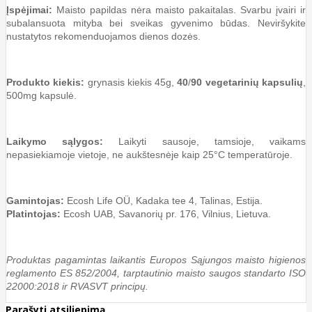
Įspėjimai:
Maisto papildas nėra maisto pakaitalas. Svarbu įvairi ir
subalansuota mityba bei sveikas gyvenimo būdas. Neviršykite
nustatytos rekomenduojamos dienos dozės.
Produkto kiekis:
grynasis kiekis 45g,
40
/
90 vegetarinių kapsulių
,
500mg kapsulė.
Laikymo sąlygos:
Laikyti sausoje, tamsioje, vaikams
nepasiekiamoje vietoje, ne aukštesnėje kaip 25°C temperatūroje.
Gamintojas:
Ecosh Life OÜ, Kadaka tee 4, Talinas, Estija.
Platintojas:
Ecosh UAB, Savanorių pr. 176, Vilnius, Lietuva.
Produktas pagamintas laikantis Europos Sąjungos maisto higienos
reglamento ES 852/2004, tarptautinio maisto saugos standarto ISO
22000:2018 ir RVASVT principų.
Parašyti atsiliepimą