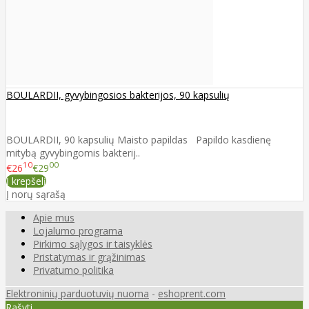
BOULARDII, gyvybingosios bakterijos, 90 kapsulių
BOULARDII, 90 kapsulių Maisto papildas Papildo kasdienę
mitybą gyvybingomis bakterij..
10
00
€26
€29
Į krepšelį
Į norų sąrašą
Apie mus
Lojalumo programa
Pirkimo sąlygos ir taisyklės
Pristatymas ir grąžinimas
Privatumo politika
Elektroninių parduotuvių nuoma
-
eshoprent.com
Rašyti