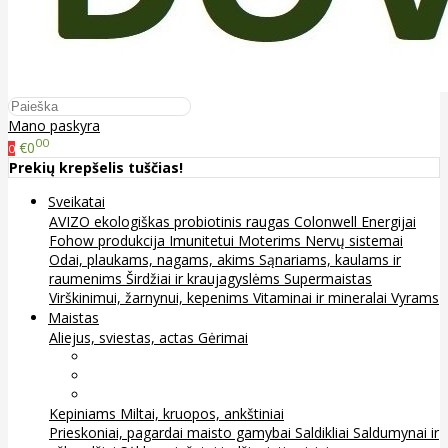
Mano paskyra
00
€0
0
Prekių krepšelis tuščias!
Sveikatai
AVIZO ekologiškas probiotinis raugas
Colonwell
Energijai
Fohow produkcija
Imunitetui
Moterims
Nervų sistemai
Odai, plaukams, nagams, akims
Sąnariams, kaulams ir
raumenims
Širdžiai ir kraujagyslėms
Supermaistas
Virškinimui, žarnynui, kepenims
Vitaminai ir mineralai
Vyrams
Maistas
Aliejus, sviestas, actas
Gėrimai
Arbata
Kava, kakava ir kita
Sultys
Kepiniams
Miltai, kruopos, ankštiniai
Prieskoniai, pagardai maisto gamybai
Saldikliai
Saldumynai ir