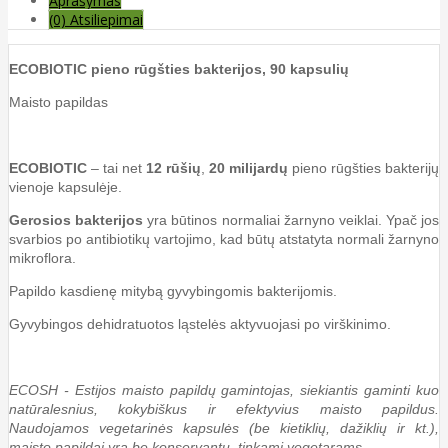
Aprašymas
(0) Atsiliepimai
ECOBIOTIC pieno rūgšties bakterijos, 90 kapsulių
Maisto papildas
ECOBIOTIC
– tai net
12 rūšių
,
20 milijardų
pieno rūgšties bakterijų
vienoje kapsulėje.
Gerosios bakterijos
yra būtinos normaliai žarnyno veiklai. Ypač jos
svarbios po antibiotikų vartojimo, kad būtų atstatyta normali žarnyno
mikroflora.
Papildo kasdienę mitybą gyvybingomis bakterijomis.
Gyvybingos dehidratuotos ląstelės aktyvuojasi po virškinimo.
ECOSH - Estijos maisto papildų gamintojas, siekiantis gaminti kuo
natūralesnius, kokybiškus ir efektyvius maisto papildus.
Naudojamos vegetarinės kapsulės (be kietiklių, dažiklių ir kt.),
maisto papildai yra be konservantų, tinkami vegetarams.