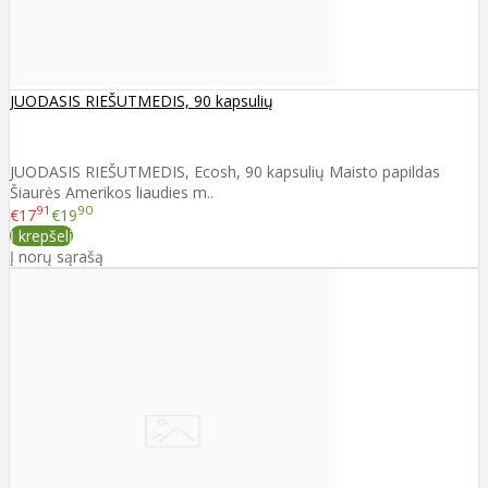
JUODASIS RIEŠUTMEDIS, 90 kapsulių
JUODASIS RIEŠUTMEDIS, Ecosh, 90 kapsulių Maisto papildas
Šiaurės Amerikos liaudies m..
91
90
€17
€19
Į krepšelį
Į norų sąrašą