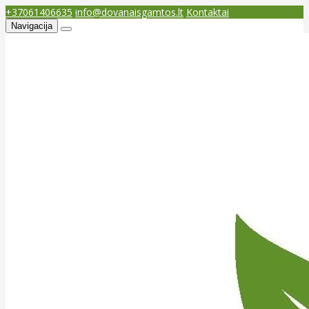
+37061406635
info@dovanaisgamtos.lt
Kontaktai
Navigacija