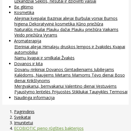
užkandžiai
Sėklos, riešutai ir džiovinti vaisiai
Be glitimo
Kosmetika
Aliejiniai kvepalai
Baziniai aliejai
Burbulai voniai
Burnos
higiena
Dekoratyvinė kosmetika
Kūno priežiūra
Naturalūs muilai
Plaukų dažai
Plaukų priežiūra
Vaikams
Veido priežiūra
Vyrams
Aromaterapija
Eteriniai aliejai
Himalajų druskos lempos ir žvakidės
Kvapai
automobiliui
Namų kvapai ir smilkalai
Žvakės
Dovanos ir kita
Dovanų rinkiniai
Dovanos
Gimtadieniams
Jubiliejams
Kalėdoms, Naujiems Metams
Mamoms
Tėvo dienai
Boso
dienai
Krikštynoms
Mergvakariui, bernvakariui
Valentino dienai
Vestuvėms
Pjaustymo lentelės
Prijuostės
Stikliukai
Taupyklės
Termosai
Naudinga informacija
Pagrindinis
Sveikatai
Imunitetui
ECOBIOTIC pieno rūgšties bakterijos