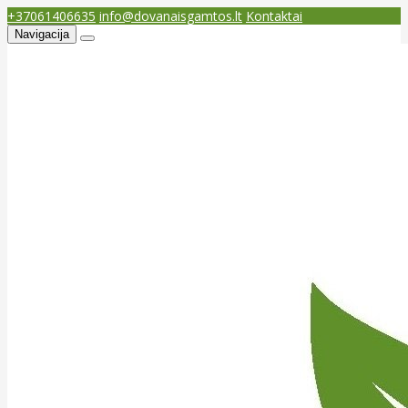
+37061406635
info@dovanaisgamtos.lt
Kontaktai
Navigacija