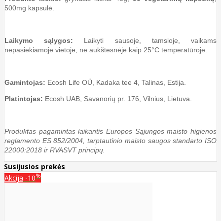
500mg kapsulė.
Laikymo sąlygos:
Laikyti sausoje, tamsioje, vaikams
nepasiekiamoje vietoje, ne aukštesnėje kaip 25°C temperatūroje.
Gamintojas:
Ecosh Life OÜ, Kadaka tee 4, Talinas, Estija.
Platintojas:
Ecosh UAB, Savanorių pr. 176, Vilnius, Lietuva.
Produktas pagamintas laikantis Europos Sąjungos maisto higienos
reglamento ES 852/2004, tarptautinio maisto saugos standarto ISO
22000:2018 ir RVASVT principų.
Susijusios prekės
%
Akcija
-10