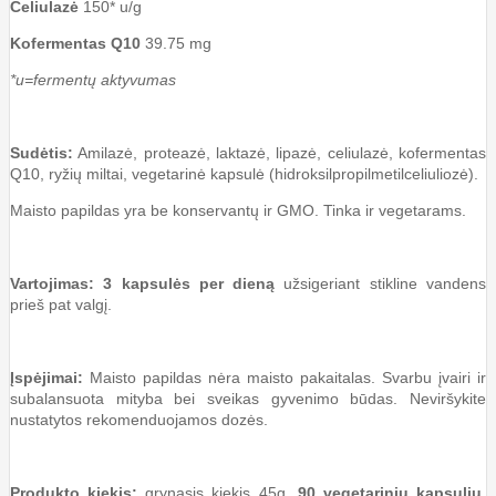
Celiulazė
150* u/g
Kofermentas Q10
39.75 mg
*u=fermentų aktyvumas
Sudėtis:
Amilazė, proteazė, laktazė, lipazė, celiulazė, kofermentas
Q10, ryžių miltai, vegetarinė kapsulė (hidroksilpropilmetilceliuliozė).
Maisto papildas yra be konservantų ir GMO. Tinka ir vegetarams.
Vartojimas: 3 kapsulės per dieną
užsigeriant stikline vandens
prieš pat valgį.
Įspėjimai:
Maisto papildas nėra maisto pakaitalas. Svarbu įvairi ir
subalansuota mityba bei sveikas gyvenimo būdas. Neviršykite
nustatytos rekomenduojamos dozės.
Produkto kiekis:
grynasis kiekis 45g,
90 vegetarinių kapsulių
,