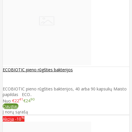
ECOBIOTIC pieno rūgšties bakterijos
ECOBIOTIC pieno rūgšties bakterijos, 40 arba 90 kapsulių Maisto
papildas ECO..
41
90
Nuo
€22
€24
Daugiau
Į norų sąrašą
%
Akcija
-10