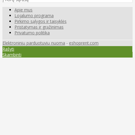
Apie mus
Lojalumo programa
Pirkimo sąlygos ir taisyklės
Pristatymas ir grąžinimas
Privatumo politika
Elektroninių parduotuvių nuoma
-
eshoprent.com
Rašyti
Skambinti