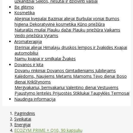
užkandžiai
Sėklos, riešutai ir džiovinti vaisiai
Be glitimo
Kosmetika
Aliejiniai kvepalai
Baziniai aliejai
Burbulai voniai
Burnos
higiena
Dekoratyvinė kosmetika
Kūno priežiūra
Naturalūs muilai
Plaukų dažai
Plaukų priežiūra
Vaikams
Veido priežiūra
Vyrams
Aromaterapija
Eteriniai aliejai
Himalajų druskos lempos ir žvakidės
Kvapai
automobiliui
Namų kvapai ir smilkalai
Žvakės
Dovanos ir kita
Dovanų rinkiniai
Dovanos
Gimtadieniams
Jubiliejams
Kalėdoms, Naujiems Metams
Mamoms
Tėvo dienai
Boso
dienai
Krikštynoms
Mergvakariui, bernvakariui
Valentino dienai
Vestuvėms
Pjaustymo lentelės
Prijuostės
Stikliukai
Taupyklės
Termosai
Naudinga informacija
Pagrindinis
Sveikatai
Energijai
ECOZYM PRIME + Q10, 90 kapsulių