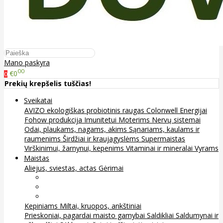
Mano paskyra
00
€0
0
Prekių krepšelis tuščias!
Sveikatai
AVIZO ekologiškas probiotinis raugas
Colonwell
Energijai
Fohow produkcija
Imunitetui
Moterims
Nervų sistemai
Odai, plaukams, nagams, akims
Sąnariams, kaulams ir
raumenims
Širdžiai ir kraujagyslėms
Supermaistas
Virškinimui, žarnynui, kepenims
Vitaminai ir mineralai
Vyrams
Maistas
Aliejus, sviestas, actas
Gėrimai
Arbata
Kava, kakava ir kita
Sultys
Kepiniams
Miltai, kruopos, ankštiniai
Prieskoniai, pagardai maisto gamybai
Saldikliai
Saldumynai ir