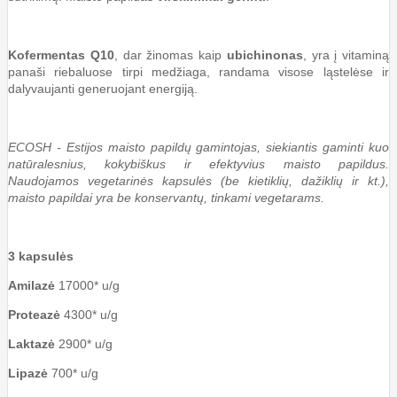
Kofermentas Q10
, dar žinomas kaip
ubichinonas
, yra į vitaminą
panaši riebaluose tirpi medžiaga, randama visose ląstelėse ir
dalyvaujanti generuojant energiją.
ECOSH - Estijos maisto papildų gamintojas, siekiantis gaminti kuo
natūralesnius, kokybiškus ir efektyvius maisto papildus.
Naudojamos vegetarinės kapsulės (be kietiklių, dažiklių ir kt.),
maisto papildai yra be konservantų, tinkami vegetarams.
3 kapsulės
Amilazė
17000* u/g
Proteazė
4300* u/g
Laktazė
2900* u/g
Lipazė
700* u/g