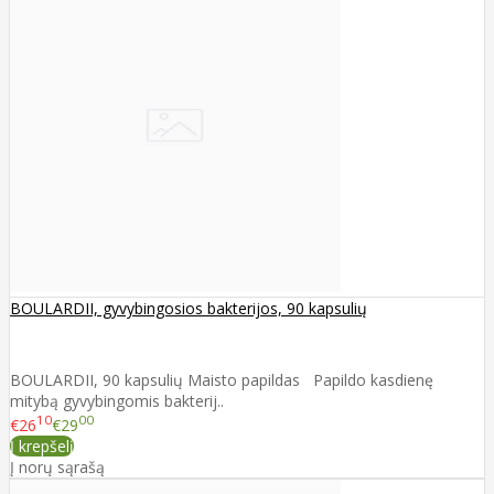
BOULARDII, gyvybingosios bakterijos, 90 kapsulių
BOULARDII, 90 kapsulių Maisto papildas Papildo kasdienę
mitybą gyvybingomis bakterij..
10
00
€26
€29
Į krepšelį
Į norų sąrašą