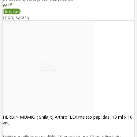
79
€6
Į krepšelį
Į norų sąrašą
HERBIN MUMIO ( Shilajit) ArthroFLEX maisto papildas, 10 ml x 10
vnt.
Maisto papildas su saldikliu 10 buteliukų po 10 ml •Himalajų