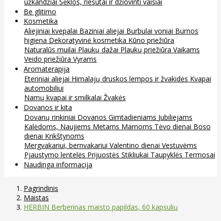
užkandžiai
Sėklos, riešutai ir džiovinti vaisiai
Be glitimo
Kosmetika
Aliejiniai kvepalai
Baziniai aliejai
Burbulai voniai
Burnos
higiena
Dekoratyvinė kosmetika
Kūno priežiūra
Naturalūs muilai
Plaukų dažai
Plaukų priežiūra
Vaikams
Veido priežiūra
Vyrams
Aromaterapija
Eteriniai aliejai
Himalajų druskos lempos ir žvakidės
Kvapai
automobiliui
Namų kvapai ir smilkalai
Žvakės
Dovanos ir kita
Dovanų rinkiniai
Dovanos
Gimtadieniams
Jubiliejams
Kalėdoms, Naujiems Metams
Mamoms
Tėvo dienai
Boso
dienai
Krikštynoms
Mergvakariui, bernvakariui
Valentino dienai
Vestuvėms
Pjaustymo lentelės
Prijuostės
Stikliukai
Taupyklės
Termosai
Naudinga informacija
Pagrindinis
Maistas
HERBIN Berberinas maisto papildas, 60 kapsulių