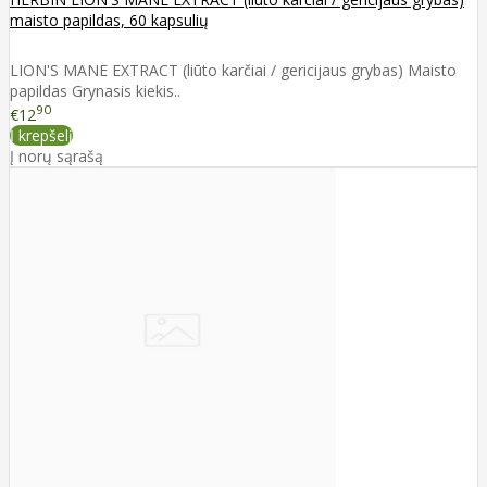
maisto papildas, 60 kapsulių
LION'S MANE EXTRACT (liūto karčiai / gericijaus grybas) Maisto
papildas Grynasis kiekis..
90
€12
Į krepšelį
Į norų sąrašą