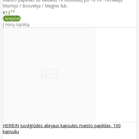
Mumijo / Bosvelija / Magnis &b..
10
€12
Į krepšelį
Į norų sąrašą
HERBIN Juodgrūdės aliejaus kapsulės maisto papildas, 100
kapsulių