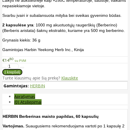
Laikyti ne aukštesnėje kaip +25oC temperatūroje, sausoje, vaikams
nepasiekiamoje vietoje.
Svarbu įvairi ir subalansuota mityba bei sveikas gyvenimo būdas.
2 kapsulėse yra
: 1000 mg akuotuotųjų raugerškių (Berberino)
(Berberis aristata) šaknų ekstrakto, kuriame yra 500 mg berberino.
Grynasis kiekis: 36 g
Gamintojas Harbin Yeekong Herb Inc., Kinija
80
€14
su PVM
Turite klausimų apie šią prekę?
Klauskite
Gamintojas:
HERBIN
Aprašymas
(0) Atsiliepimai
HERBIN Berberinas maisto papildas, 60 kapsulių
Vartojimas.
Suaugusiems rekomenduojama vartoti po 1 kapsulę 2