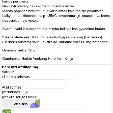
kartus per dieną.
Neviršyti nustatytos rekomenduojamos dozės.
Maisto papildas neturėtų būti vartojamas kaip maisto pakaitalas.
Laikyti ne aukštesnėje kaip +25oC temperatūroje, sausoje, vaikams
nepasiekiamoje vietoje.
Svarbu įvairi ir subalansuota mityba bei sveikas gyvenimo būdas.
2 kapsulėse yra
: 1000 mg akuotuotųjų raugerškių (Berberino)
(Berberis aristata) šaknų ekstrakto, kuriame yra 500 mg berberino.
Grynasis kiekis: 36 g
Gamintojas Harbin Yeekong Herb Inc., Kinija
Parašyti atsiliepimą
Vardas:
El. pašto adresas:
Atsiliepimas:
Įvertinimas:
Įveskite saugos kodą:
Rašyti