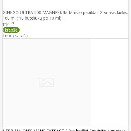
GINKGO ULTRA 500 MAGNESIUM Maisto papildas Grynasis kiekis:
100 ml ( 10 buteliukų po 10 ml). ..
50
€10
Į krepšelį
Į norų sąrašą
HERBIN LION'S MANE EXTRACT (liūto karčiai / gericijaus grybas)