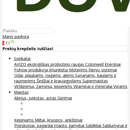
Mano paskyra
00
€0
0
Prekių krepšelis tuščias!
Sveikatai
AVIZO ekologiškas probiotinis raugas
Colonwell
Energijai
Fohow produkcija
Imunitetui
Moterims
Nervų sistemai
Odai, plaukams, nagams, akims
Sąnariams, kaulams ir
raumenims
Širdžiai ir kraujagyslėms
Supermaistas
Virškinimui, žarnynui, kepenims
Vitaminai ir mineralai
Vyrams
Maistas
Aliejus, sviestas, actas
Gėrimai
Arbata
Kava, kakava ir kita
Sultys
Kepiniams
Miltai, kruopos, ankštiniai
Prieskoniai, pagardai maisto gamybai
Saldikliai
Saldumynai ir