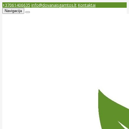
+37061406635
info@dovanaisgamtos.lt
Kontaktai
Navigacija