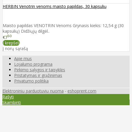
HERBIN Venotrin venoms maisto papildas, 30 kapsulių
Maisto papildas VENOTRIN Venoms Grynasis kiekis: 12,54 g (30
kapsulių) Didžiųjų dilgėl..
50
€7
Į krepšelį
Į norų sąrašą
Apie mus
Lojalumo programa
Pirkimo sąlygos ir taisyklės
Pristatymas ir grąžinimas
Privatumo politika
Elektroninių parduotuvių nuoma
-
eshoprent.com
Rašyti
Skambinti