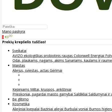
Mano paskyra
00
€0
0
Prekių krepšelis tuščias!
Sveikatai
AVIZO ekologiškas probiotinis raugas
Colonwell
Energijai
Foh
Odai, plaukams, nagams, akims
Sąnariams, kaulams ir raum
Maistas
Aliejus, sviestas, actas
Gėrimai
Arbata
Kava, kakava ir kita
Sultys
Kepiniams
Miltai, kruopos, ankštiniai
Prieskoniai, pagardai maisto gamybai
Saldikliai
Saldumynai ir 
Be glitimo
Kosmetika
Aliejiniai kvepalai
Baziniai aliejai
Burbulai voniai
Burnos higie