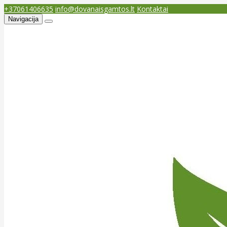
+37061406635
info@dovanaisgamtos.lt
Kontaktai
Navigacija