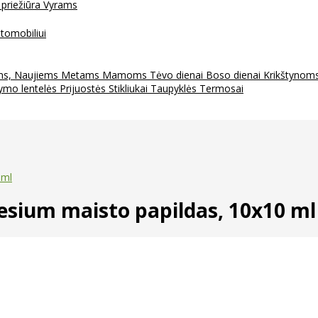
 priežiūra
Vyrams
tomobiliui
ms, Naujiems Metams
Mamoms
Tėvo dienai
Boso dienai
Krikštynom
ymo lentelės
Prijuostės
Stikliukai
Taupyklės
Termosai
 ml
sium maisto papildas, 10x10 ml