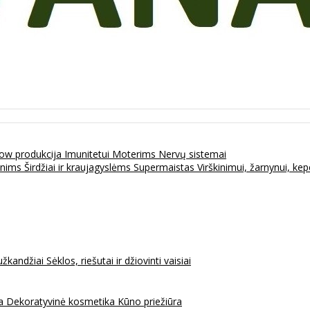
ow produkcija
Imunitetui
Moterims
Nervų sistemai
enims
Širdžiai ir kraujagyslėms
Supermaistas
Virškinimui, žarnynui, k
užkandžiai
Sėklos, riešutai ir džiovinti vaisiai
na
Dekoratyvinė kosmetika
Kūno priežiūra