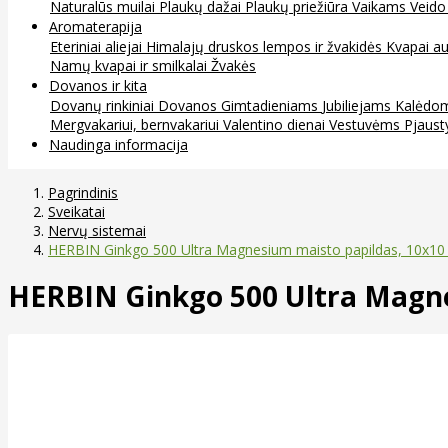
Naturalūs muilai
Plaukų dažai
Plaukų priežiūra
Vaikams
Veido
Aromaterapija
Eteriniai aliejai
Himalajų druskos lempos ir žvakidės
Kvapai au
Namų kvapai ir smilkalai
Žvakės
Dovanos ir kita
Dovanų rinkiniai
Dovanos
Gimtadieniams
Jubiliejams
Kalėdo
Mergvakariui, bernvakariui
Valentino dienai
Vestuvėms
Pjaust
Naudinga informacija
Pagrindinis
Sveikatai
Nervų sistemai
HERBIN Ginkgo 500 Ultra Magnesium maisto papildas, 10x10
HERBIN Ginkgo 500 Ultra Magne