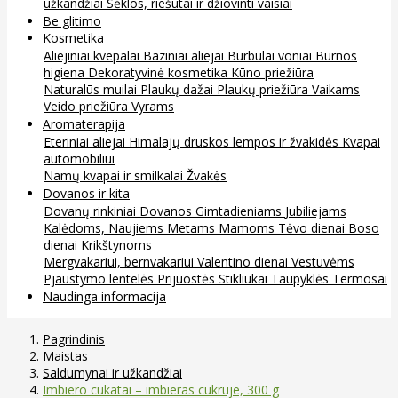
užkandžiai
Sėklos, riešutai ir džiovinti vaisiai
Be glitimo
Kosmetika
Aliejiniai kvepalai
Baziniai aliejai
Burbulai voniai
Burnos
higiena
Dekoratyvinė kosmetika
Kūno priežiūra
Naturalūs muilai
Plaukų dažai
Plaukų priežiūra
Vaikams
Veido priežiūra
Vyrams
Aromaterapija
Eteriniai aliejai
Himalajų druskos lempos ir žvakidės
Kvapai
automobiliui
Namų kvapai ir smilkalai
Žvakės
Dovanos ir kita
Dovanų rinkiniai
Dovanos
Gimtadieniams
Jubiliejams
Kalėdoms, Naujiems Metams
Mamoms
Tėvo dienai
Boso
dienai
Krikštynoms
Mergvakariui, bernvakariui
Valentino dienai
Vestuvėms
Pjaustymo lentelės
Prijuostės
Stikliukai
Taupyklės
Termosai
Naudinga informacija
Pagrindinis
Maistas
Saldumynai ir užkandžiai
Imbiero cukatai – imbieras cukruje, 300 g