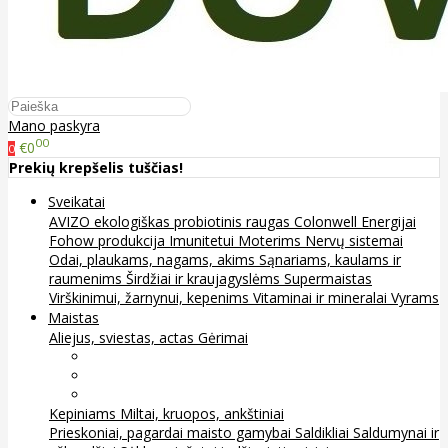
Mano paskyra
00
€0
0
Prekių krepšelis tuščias!
Sveikatai
AVIZO ekologiškas probiotinis raugas
Colonwell
Energijai
Fohow produkcija
Imunitetui
Moterims
Nervų sistemai
Odai, plaukams, nagams, akims
Sąnariams, kaulams ir
raumenims
Širdžiai ir kraujagyslėms
Supermaistas
Virškinimui, žarnynui, kepenims
Vitaminai ir mineralai
Vyrams
Maistas
Aliejus, sviestas, actas
Gėrimai
Arbata
Kava, kakava ir kita
Sultys
Kepiniams
Miltai, kruopos, ankštiniai
Prieskoniai, pagardai maisto gamybai
Saldikliai
Saldumynai ir