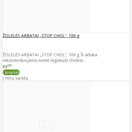
ŽOLELĖS ARBATAI „STOP CHOL“, 100 g
ŽOLELĖS ARBATAI „STOP CHOL“, 100 g Ši arbata
rekomenduojama norint reguliuoti cholest..
00
€9
Į krepšelį
Į norų sąrašą