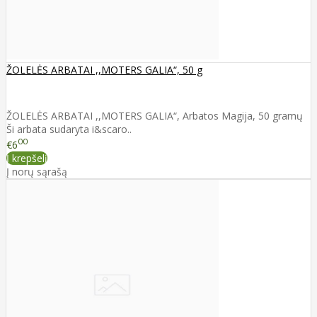
ŽOLELĖS ARBATAI ,,MOTERS GALIA“, 50 g
ŽOLELĖS ARBATAI ,,MOTERS GALIA“, Arbatos Magija, 50 gramų
Ši arbata sudaryta i&scaro..
00
€6
Į krepšelį
Į norų sąrašą