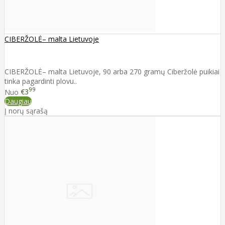
CIBERŽOLĖ– malta Lietuvoje
CIBERŽOLĖ– malta Lietuvoje, 90 arba 270 gramų Ciberžolė puikiai
tinka pagardinti plovu..
99
Nuo
€3
Daugiau
Į norų sąrašą