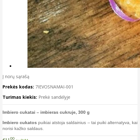
Į norų sąrašą
Prekės kodas:
7IEVOSNAMAI-001
Turimas kiekis:
Prekė sandėlyje
Imbiero cukatai – imbieras cukruje, 300 g
Imbiero cukatos
puikiai atstoja saldainius – tai puiki alternatyva, kai
norisi kažko saldaus.
00
€11