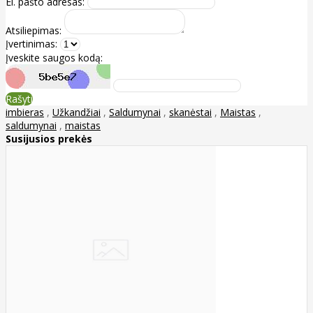
El. pašto adresas:
Atsiliepimas:
Įvertinimas:
Įveskite saugos kodą:
Rašyti
imbieras
,
Užkandžiai
,
Saldumynai
,
skanėstai
,
Maistas
,
saldumynai
,
maistas
Susijusios prekės