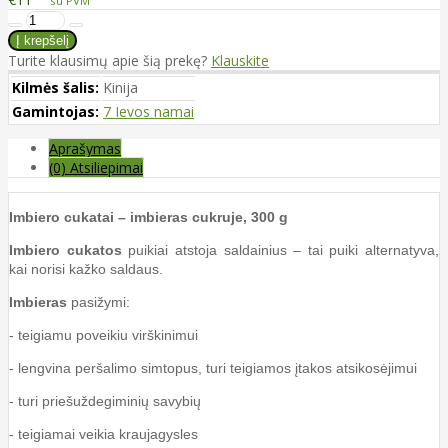
su PVM
Turite klausimų apie šią prekę?
Klauskite
Kilmės šalis:
Kinija
Gamintojas:
7 Ievos namai
Aprašymas
(0) Atsiliepimai
Imbiero cukatai – imbieras cukruje, 300 g
Imbiero cukatos
puikiai atstoja saldainius – tai puiki alternatyva,
kai norisi kažko saldaus.
Imbieras
pasižymi:
- teigiamu poveikiu virškinimui
- lengvina peršalimo simtopus, turi teigiamos įtakos atsikosėjimui
- turi priešuždegiminių savybių
- teigiamai veikia kraujagysles