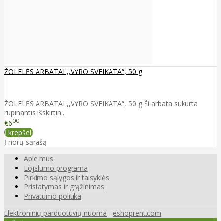
ŽOLELĖS ARBATAI ,,VYRO SVEIKATA“, 50 g
ŽOLELĖS ARBATAI ,,VYRO SVEIKATA“, 50 g Ši arbata sukurta
rūpinantis išskirtin..
00
€6
Į krepšelį
Į norų sąrašą
Apie mus
Lojalumo programa
Pirkimo sąlygos ir taisyklės
Pristatymas ir grąžinimas
Privatumo politika
Elektroninių parduotuvių nuoma
-
eshoprent.com