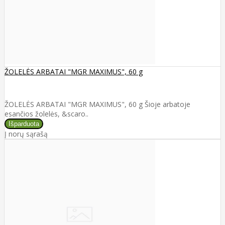
ŽOLELĖS ARBATAI "MGR MAXIMUS", 60 g
ŽOLELĖS ARBATAI "MGR MAXIMUS", 60 g Šioje arbatoje
esančios žolelės, &scaro..
Į norų sąrašą