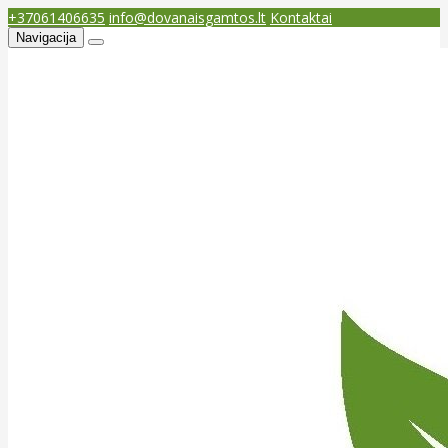
+37061406635
info@dovanaisgamtos.lt
Kontaktai
Navigacija