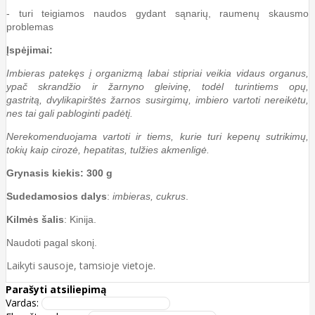
- turi teigiamos naudos gydant sąnarių, raumenų skausmo
problemas
Įspėjimai:
Imbieras patekęs į organizmą labai stipriai veikia vidaus organus,
ypač skrandžio ir žarnyno gleivinę, todėl turintiems opų,
gastritą, dvylikapirštės žarnos susirgimų, imbiero vartoti nereikėtu,
nes tai gali pabloginti padėtį.
Nerekomenduojama vartoti ir tiems, kurie turi kepenų sutrikimų,
tokių kaip cirozė, hepatitas, tulžies akmenligė.
Grynasis kiekis: 300 g
Sudedamosios dalys
:
imbieras, cukrus
.
Kilmės šalis
: Kinija.
Naudoti pagal skonį.
Laikyti sausoje, tamsioje vietoje.
Parašyti atsiliepimą
Vardas: