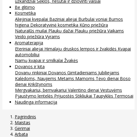
užkandžiai
Sėklos, riešutai ir džiovinti vaisiai
Be glitimo
Kosmetika
Aliejiniai kvepalai
Baziniai aliejai
Burbulai voniai
Burnos
higiena
Dekoratyvinė kosmetika
Kūno priežiūra
Naturalūs muilai
Plaukų dažai
Plaukų priežiūra
Vaikams
Veido priežiūra
Vyrams
Aromaterapija
Eteriniai aliejai
Himalajų druskos lempos ir žvakidės
Kvapai
automobiliui
Namų kvapai ir smilkalai
Žvakės
Dovanos ir kita
Dovanų rinkiniai
Dovanos
Gimtadieniams
Jubiliejams
Kalėdoms, Naujiems Metams
Mamoms
Tėvo dienai
Boso
dienai
Krikštynoms
Mergvakariui, bernvakariui
Valentino dienai
Vestuvėms
Pjaustymo lentelės
Prijuostės
Stikliukai
Taupyklės
Termosai
Naudinga informacija
Pagrindinis
Maistas
Gėrimai
Arbata