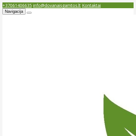
+37061406635
info@dovanaisgamtos.lt
Kontaktai
Navigacija