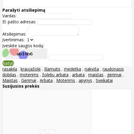
Parašyti atsiliepimą
Vardas:
El. pašto adresas:
Atsiliepimas:
Įvertinimas:
Įveskite saugos kodą:
Rašyti
rasakila
,
kraujažolė
,
šlamutis
,
medetka
,
nakviša
,
raudonasis
dobilas
,
moterims
,
žolelių arbata
,
arbata
,
maistas
,
gėrimai
,
Maistas
,
Gėrimai
,
Arbata
,
Moterims
,
apynys
,
Sveikatai
Susijusios prekės