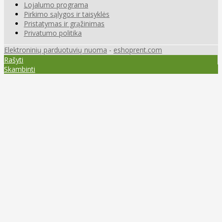
Lojalumo programa
Pirkimo sąlygos ir taisyklės
Pristatymas ir grąžinimas
Privatumo politika
Elektroninių parduotuvių nuoma
-
eshoprent.com
Rašyti
Skambinti