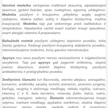
Vaistinė medetka
vartojamas malšinant skausmą, atpalaiduojant
spazmus, gydant žaizdas, opas, nudegimus, egzemą, uždegimus.
Medetka
pasižymi ir kraujavimo ,piktybinių auglių augimo
stabdymu, skatina tulžies sulčių ir šlapimo išsiskyrimą, mažina
kraujospūdį.
Medetka
taip pat veiksminga prieš stafilokokus ir
streptokokus. Nepatartina vartoti esant mažam kraujo spaudimui,
esant alergijai vitamino A preparatams.
Baltažiedė notrelė
pasižymi uždegimo slopinimo poveikiu, tinka
žaizdų gydymui. Kadangi pasižymi kraujavimą stabdančiu poveikiu,
rekomenduojama moterims, kurių gausios menstruacijos.
Apynys
nuo seno pasižymi nervus raminančiomis ir migdančiomis
savybėmis. Taip pat
apynys
gali pagerinti virškinimą, slopinti
įvairius skausmus, skatinti šlapimo išsiskyrimą, pasižymi
antibakteriniu ir priešgrybeliniu poveikiu.
Smiltyninis šlamutis
turi flavonoidų, eterinio aliejaus, astragalino,
kumarino, antibiotikų savybių turinčio arenarino, piranono junginių,
karčiųjų, rauginių ir dažomųjų medžiagų, riebalų rūgščių, cukraus,
vitaminų C ir K, beta karoteno, mineralų (kalio, kalcio, natrio,
geležies, mangano, seleno).
Šlamutis
rekomenduojamas kraujo
valymui, tvarkant medžiagų apykaitos sutrikimus, skatina šlapimo
skyrimąsi, gerina apetitą, padeda naikinti iš organizmo