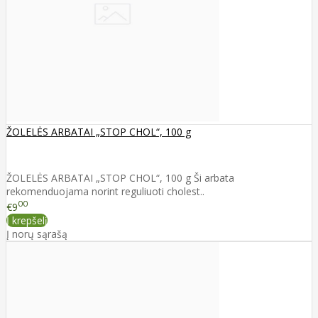
ŽOLELĖS ARBATAI „STOP CHOL“, 100 g
ŽOLELĖS ARBATAI „STOP CHOL“, 100 g Ši arbata
rekomenduojama norint reguliuoti cholest..
00
€9
Į krepšelį
Į norų sąrašą