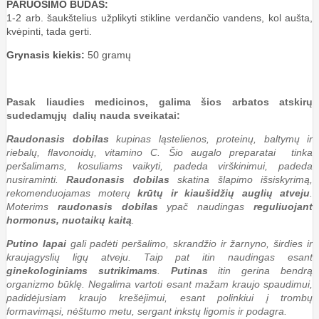
PARUOŠIMO BŪDAS:
1-2 arb. šaukštelius užplikyti stikline verdančio vandens, kol aušta,
kvėpinti, tada gerti.
Grynasis kiekis:
50 gramų
Pasak liaudies medicinos, galima šios arbatos atskirų
sudedamųjų dalių nauda sveikatai:
Raudonasis dobilas
kupinas ląstelienos, proteinų, baltymų ir
riebalų, flavonoidų, vitamino C. Šio augalo preparatai tinka
peršalimams, kosuliams vaikyti, padeda virškinimui, padeda
nusiraminti.
Raudonasis dobilas
skatina šlapimo išsiskyrimą,
rekomenduojamas moterų
krūtų ir kiaušidžių auglių atveju
.
Moterims
raudonasis dobilas
ypač naudingas
reguliuojant
hormonus, nuotaikų kaitą
.
Putino lapai
gali padėti peršalimo, skrandžio ir žarnyno, širdies ir
kraujagyslių ligų atveju. Taip pat itin naudingas esant
ginekologiniams sutrikimams
.
Putinas
itin gerina bendrą
organizmo būklę. Negalima vartoti esant mažam kraujo spaudimui,
padidėjusiam kraujo krešėjimui, esant polinkiui į trombų
formavimąsi, nėštumo metu, sergant inkstų ligomis ir podagra.