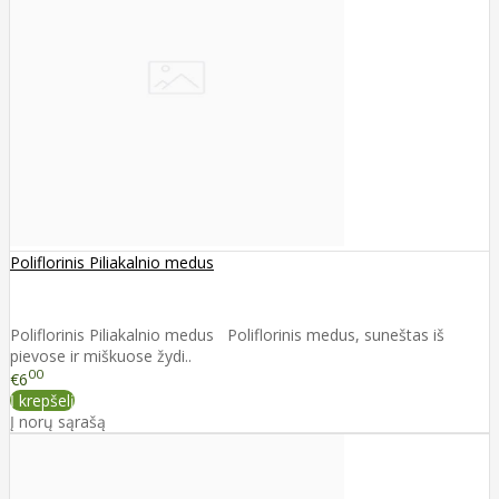
Poliflorinis Piliakalnio medus
Poliflorinis Piliakalnio medus Poliflorinis medus, suneštas iš
pievose ir miškuose žydi..
00
€6
Į krepšelį
Į norų sąrašą