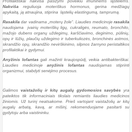
Profilaktiškai nakviša pasižymi poveikiu imuninėms ląstelėms.
Nakviša
reguliuoja moteriškus hormonus, gerina medžiagų
apykaitą, ją atnaujina, stiprina ląstelių elastingumą, tamprumą.
Rasakila
dar vadinama „moterų žole“. Liaudies medicinoje
rasakila
naudojama įvairių moteriškų ligų, cukraligės, reumato, bronchito,
mažojo dubens organų uždegimų, karščiavimo, deginimo, pūlinių,
opų ir lūžių, plaučių uždegimo ir tuberkuliozės, bronchinės astmos,
skrandžio opų, skrandžio nevirškinimo, silpnos žarnyno peristaltikos
profilaktikai ir gydymui.
Anyžinis lofantas
gali mažinti kraujospūdį, veikia antibakteriškai.
Liaudies medicinoje
anyžinis lofantas
naudojamas stiprinti
organizmui, stabdyti senėjimo procesus.
Galimos
vaistažolių ir kitų augalų gydomosios savybės
yra
pateiktos tik informaciniais tikslais remiantis liaudies medicinos
žiniomis. Už turinį neatsakome. Prieš vartojant vaistažolių ar kitų
augalų arbatą, kavą, ar mišinį, rekomenduojame pasitarti su
gydytoju arba vaistininku.