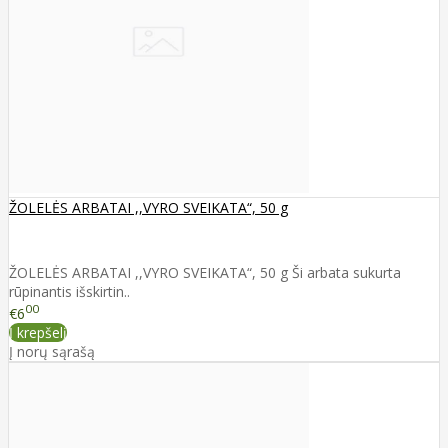
ŽOLELĖS ARBATAI ,,VYRO SVEIKATA“, 50 g
ŽOLELĖS ARBATAI ,,VYRO SVEIKATA“, 50 g Ši arbata sukurta
rūpinantis išskirtin..
00
€6
Į krepšelį
Į norų sąrašą