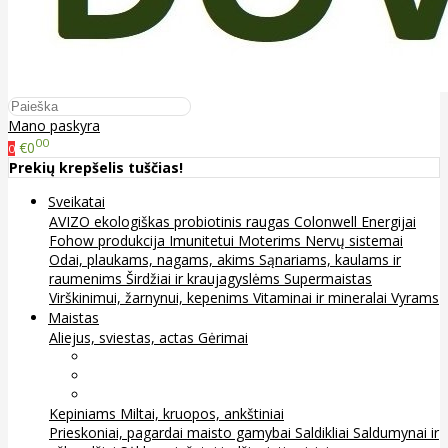
Mano paskyra
00
€0
0
Prekių krepšelis tuščias!
Sveikatai
AVIZO ekologiškas probiotinis raugas
Colonwell
Energijai
Fohow produkcija
Imunitetui
Moterims
Nervų sistemai
Odai, plaukams, nagams, akims
Sąnariams, kaulams ir
raumenims
Širdžiai ir kraujagyslėms
Supermaistas
Virškinimui, žarnynui, kepenims
Vitaminai ir mineralai
Vyrams
Maistas
Aliejus, sviestas, actas
Gėrimai
Arbata
Kava, kakava ir kita
Sultys
Kepiniams
Miltai, kruopos, ankštiniai
Prieskoniai, pagardai maisto gamybai
Saldikliai
Saldumynai ir