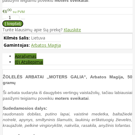
pasižymi teigiamu poveikiu
moters sveikatai
.
00
€6
su PVM
Turite klausimų apie šią prekę?
Klauskite
Kilmės šalis:
Lietuva
Gamintojas:
Arbatos Magija
Aprašymas
(0) Atsiliepimai
ŽOLELĖS ARBATAI ,,MOTERS GALIA“, Arbatos Magija, 50
gramų
Ši arbata sudaryta iš daugybės vertingų vaistažolių, tačiau labiausiai
pasižymi teigiamu poveikiu
moters sveikatai
.
Sudedamosios dalys:
raudonasis dobilas, putino lapai, vaistinė medetka, baltažiedė
notrelė, apynys, smiltyninis šlamutis, laukinių erškėtuogių žievelės,
kraujažolė, pelkinė vingiorykštė, nakviša, rasakila, anyžinis lofantas.