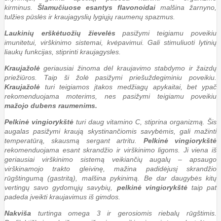
kirminus.
Šlamučiuose esantys flavonoidai
malšina žarnyno,
tulžies pūslės ir kraujagyslių lygiųjų raumenų spazmus.
Laukinių erškėtuožių žievelės
pasižymi teigiamu poveikiu
imunitetui, virškinimo sistemai, kvėpavimui. Gali stimuliuoti lytinių
liaukų funkcijas, stiprinti kraujagysles.
Kraujažolė
geriausiai žinoma dėl kraujavimo stabdymo ir žaizdų
priežiūros. Taip ši žolė pasižymi priešuždegiminiu poveikiu.
Kraujažolė
turi teigiamos įtakos medžiagų apykaitai, bet ypač
rekomenduojama moterims, nes pasižymi teigiamu poveikiu
mažojo dubens raumenims.
Pelkinė vingiorykštė
turi daug vitamino C, stiprina organizmą. Šis
augalas pasižymi kraują skystinančiomis savybėmis, gali mažinti
temperatūrą, skausmą sergant artritu.
Pelkinė vingiorykštė
rekomenduojama esant skrandžio ir virškinimo ligoms. Ji viena iš
geriausiai virškinimo sistemą veikiančių augalų – apsaugo
virškinamojo trakto gleivinę, mažina padidėjusį skrandžio
rūgštingumą (gastritą), malšina pykinimą. Be dar daugybės kitų
vertingų savo gydomųjų savybių,
pelkinė vingiorykštė
taip pat
padeda įveikti kraujavimus iš gimdos.
Nakviša
turtinga omega 3 ir gerosiomis riebalų rūgštimis.