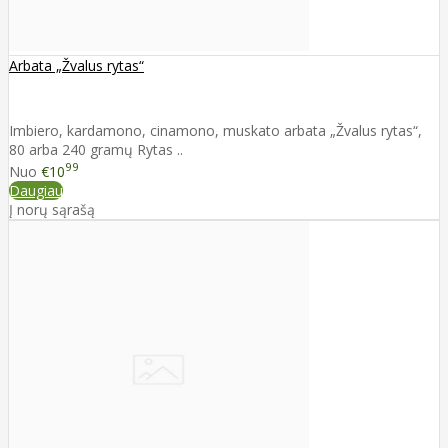
Arbata „Žvalus rytas“
Imbiero, kardamono, cinamono, muskato arbata „Žvalus rytas“,
80 arba 240 gramų Rytas ..
99
Nuo
€10
Daugiau
Į norų sąrašą