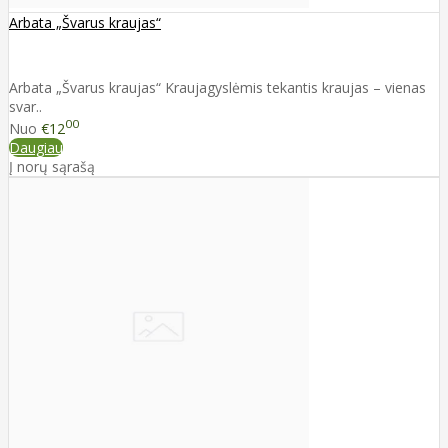
Arbata „Švarus kraujas“
Arbata „Švarus kraujas“ Kraujagyslėmis tekantis kraujas – vienas
svar..
00
Nuo
€12
Daugiau
Į norų sąrašą