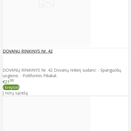
DOVANŲ RINKINYS Nr. 42
DOVANŲ RINKINYS Nr. 42 Dovanų rinkinį sudaro: - Spanguolių
uogienė; - Poliflorinis Piliakal..
00
€21
Į krepšelį
Į norų sąrašą