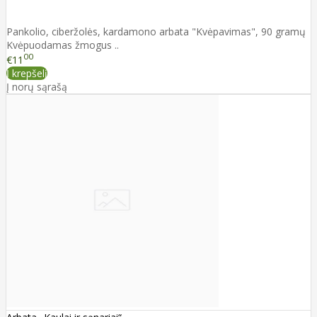
Pankolio, ciberžolės, kardamono arbata "Kvėpavimas", 90 gramų
Kvėpuodamas žmogus ..
00
€11
Į krepšelį
Į norų sąrašą