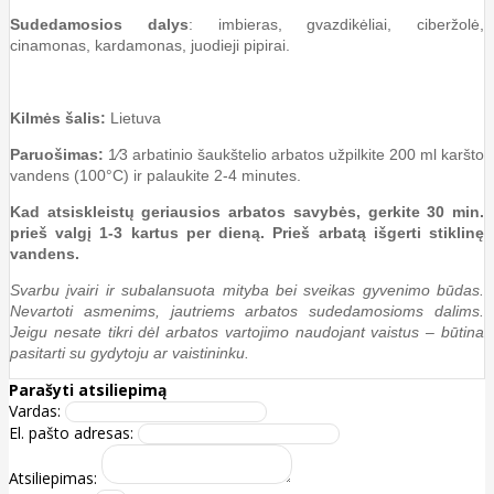
Sudedamosios dalys
: imbieras, gvazdikėliai, ciberžolė,
cinamonas, kardamonas, juodieji pipirai.
Kilmės šalis:
Lietuva
Paruošimas:
1⁄3 arbatinio šaukštelio arbatos užpilkite 200 ml karšto
vandens (100°C) ir palaukite 2-4 minutes.
Kad atsiskleistų geriausios arbatos savybės, gerkite 30 min.
prieš valgį 1-3 kartus per dieną. Prieš arbatą išgerti stiklinę
vandens.
Svarbu įvairi ir subalansuota mityba bei sveikas gyvenimo būdas.
Nevartoti asmenims, jautriems arbatos sudedamosioms dalims.
Jeigu nesate tikri dėl arbatos vartojimo naudojant vaistus – būtina
pasitarti su gydytoju ar vaistininku.
Parašyti atsiliepimą
Vardas:
El. pašto adresas:
Atsiliepimas: