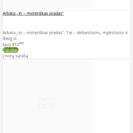
Arbata „In – moteriškas pradas“
Arbata „In – moteriškas pradas“, Tai – dirbančioms, mylinčioms ir
daug si..
00
Nuo
€12
Daugiau
Į norų sąrašą