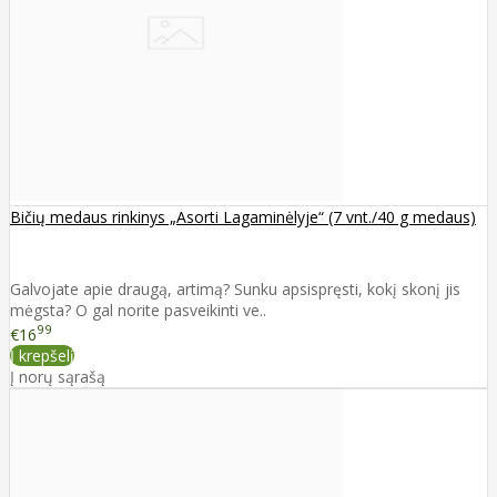
Bičių medaus rinkinys „Asorti Lagaminėlyje“ (7 vnt./40 g medaus)
Galvojate apie draugą, artimą? Sunku apsispręsti, kokį skonį jis
mėgsta? O gal norite pasveikinti ve..
99
€16
Į krepšelį
Į norų sąrašą