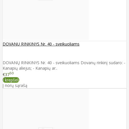
DOVANŲ RINKINYS Nr. 40 - sveikuoliams
DOVANŲ RINKINYS Nr. 40 - sveikuoliams Dovanų rinkinį sudaro: -
Kanapių aliejus; - Kanapių ar..
50
€37
Į krepšelį
Į norų sąrašą