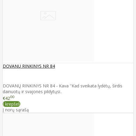
DOVANŲ RINKINYS NR 84
DOVANŲ RINKINYS NR 84 - Kava ''Kad sveikata lydėtų, širdis
dainuotų ir svajonės pildytųsi..
00
€42
Į krepšelį
Į norų sąrašą