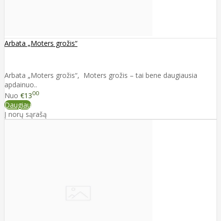
Arbata „Moters grožis“
Arbata „Moters grožis“, Moters grožis – tai bene daugiausia
apdainuo..
00
Nuo
€13
Daugiau
Į norų sąrašą