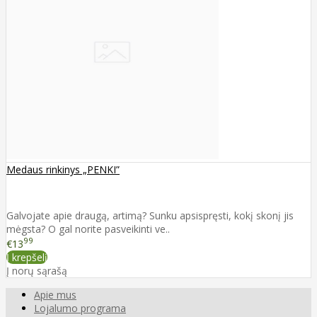
Medaus rinkinys „PENKI”
Galvojate apie draugą, artimą? Sunku apsispręsti, kokį skonį jis
mėgsta? O gal norite pasveikinti ve..
99
€13
Į krepšelį
Į norų sąrašą
Apie mus
Lojalumo programa