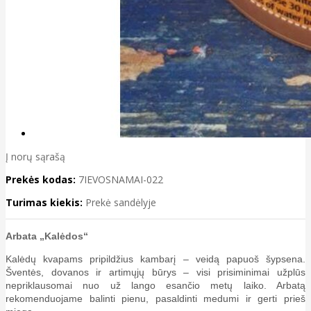
Į norų sąrašą
Prekės kodas:
7IEVOSNAMAI-022
Turimas kiekis:
Prekė sandėlyje
Arbata „Kalėdos“
Kalėdų kvapams pripildžius kambarį – veidą papuoš šypsena.
Šventės, dovanos ir artimųjų būrys – visi prisiminimai užplūs
nepriklausomai nuo už lango esančio metų laiko. Arbatą
rekomenduojame balinti pienu, pasaldinti medumi ir gerti prieš