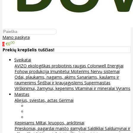
Mano paskyra
00
€0
0
Prekių krepšelis tuščias!
Sveikatai
AVIZO ekologiškas probiotinis raugas
Colonwell
Energijai
Fohow produkcija
Imunitetui
Moterims
Nervų sistemai
Odai, plaukams, nagams, akims
Sąnariams, kaulams ir
raumenims
Širdžiai ir kraujagyslėms
Supermaistas
Virškinimui, žarnynui, kepenims
Vitaminai ir mineralai
Vyrams
Maistas
Aliejus, sviestas, actas
Gėrimai
Arbata
Kava, kakava ir kita
Sultys
Kepiniams
Miltai, kruopos, ankštiniai
Prieskoniai, pagardai maisto gamybai
Saldikliai
Saldumynai ir