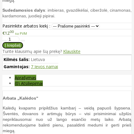
miegą.
Sudedamosios dalys
: imbieras, gvazdikėliai, ciberžolė, cinamonas,
kardamonas, juodieji pipirai.
Pasirinkite arbatos kiekį :
00
€12
su PVM
Turite klausimų apie šią prekę?
Klauskite
Kilmės šalis:
Lietuva
Gamintojas:
7 Ievos namai
Aprašymas
(0) Atsiliepimai
Arbata „Kalėdos“
Kalėdų kvapams pripildžius kambarį – veidą papuoš šypsena.
Šventės, dovanos ir artimųjų būrys – visi prisiminimai užplūs
nepriklausomai nuo už lango esančio metų laiko. Arbatą
rekomenduojame balinti pienu, pasaldinti medumi ir gerti prieš
miegą.