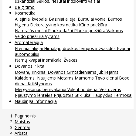
užkandžiai
Sėklos, riešutai ir džiovinti vaisiai
Be glitimo
Kosmetika
Aliejiniai kvepalai
Baziniai aliejai
Burbulai voniai
Burnos
higiena
Dekoratyvinė kosmetika
Kūno priežiūra
Naturalūs muilai
Plaukų dažai
Plaukų priežiūra
Vaikams
Veido priežiūra
Vyrams
Aromaterapija
Eteriniai aliejai
Himalajų druskos lempos ir žvakidės
Kvapai
automobiliui
Namų kvapai ir smilkalai
Žvakės
Dovanos ir kita
Dovanų rinkiniai
Dovanos
Gimtadieniams
Jubiliejams
Kalėdoms, Naujiems Metams
Mamoms
Tėvo dienai
Boso
dienai
Krikštynoms
Mergvakariui, bernvakariui
Valentino dienai
Vestuvėms
Pjaustymo lentelės
Prijuostės
Stikliukai
Taupyklės
Termosai
Naudinga informacija
Pagrindinis
Maistas
Gėrimai
Arbata