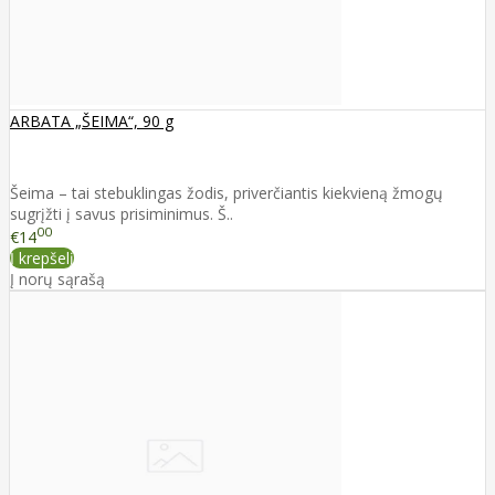
ARBATA „ŠEIMA“, 90 g
Šeima – tai stebuklingas žodis, priverčiantis kiekvieną žmogų
sugrįžti į savus prisiminimus. Š..
00
€14
Į krepšelį
Į norų sąrašą