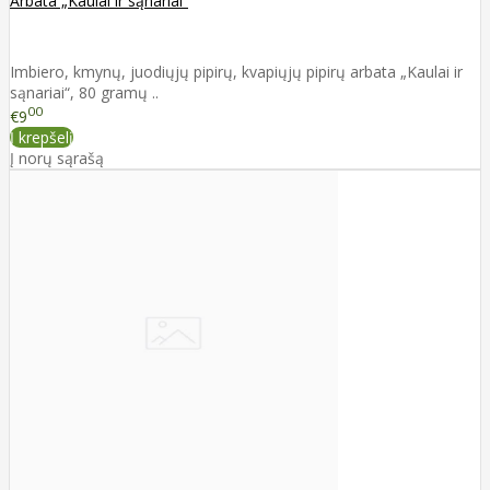
Arbata „Kaulai ir sąnariai“
Imbiero, kmynų, juodiųjų pipirų, kvapiųjų pipirų arbata „Kaulai ir
sąnariai“, 80 gramų ..
00
€9
Į krepšelį
Į norų sąrašą