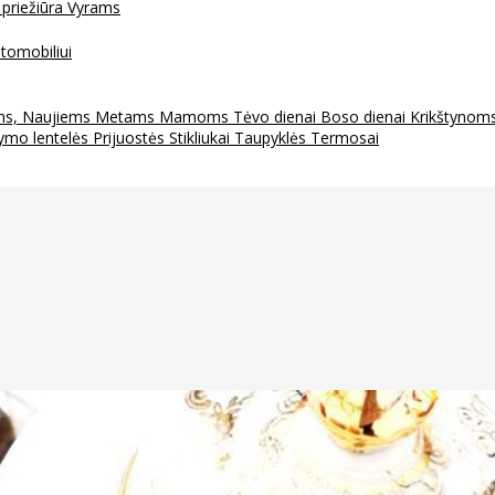
 priežiūra
Vyrams
tomobiliui
ms, Naujiems Metams
Mamoms
Tėvo dienai
Boso dienai
Krikštynom
ymo lentelės
Prijuostės
Stikliukai
Taupyklės
Termosai