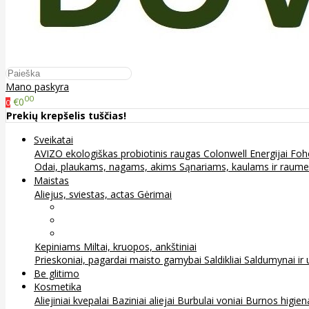
Mano paskyra
00
€0
0
Prekių krepšelis tuščias!
Sveikatai
AVIZO ekologiškas probiotinis raugas
Colonwell
Energijai
Foh
Odai, plaukams, nagams, akims
Sąnariams, kaulams ir raum
Maistas
Aliejus, sviestas, actas
Gėrimai
Arbata
Kava, kakava ir kita
Sultys
Kepiniams
Miltai, kruopos, ankštiniai
Prieskoniai, pagardai maisto gamybai
Saldikliai
Saldumynai ir 
Be glitimo
Kosmetika
Aliejiniai kvepalai
Baziniai aliejai
Burbulai voniai
Burnos higie