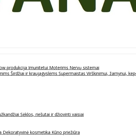
ow produkcija
Imunitetui
Moterims
Nervų sistemai
enims
Širdžiai ir kraujagyslėms
Supermaistas
Virškinimui, žarnynui, k
užkandžiai
Sėklos, riešutai ir džiovinti vaisiai
na
Dekoratyvinė kosmetika
Kūno priežiūra