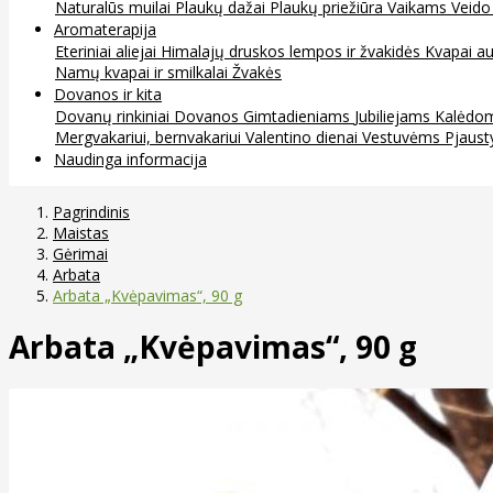
Naturalūs muilai
Plaukų dažai
Plaukų priežiūra
Vaikams
Veido
Aromaterapija
Eteriniai aliejai
Himalajų druskos lempos ir žvakidės
Kvapai au
Namų kvapai ir smilkalai
Žvakės
Dovanos ir kita
Dovanų rinkiniai
Dovanos
Gimtadieniams
Jubiliejams
Kalėdo
Mergvakariui, bernvakariui
Valentino dienai
Vestuvėms
Pjaust
Naudinga informacija
Pagrindinis
Maistas
Gėrimai
Arbata
Arbata „Kvėpavimas“, 90 g
Arbata „Kvėpavimas“, 90 g