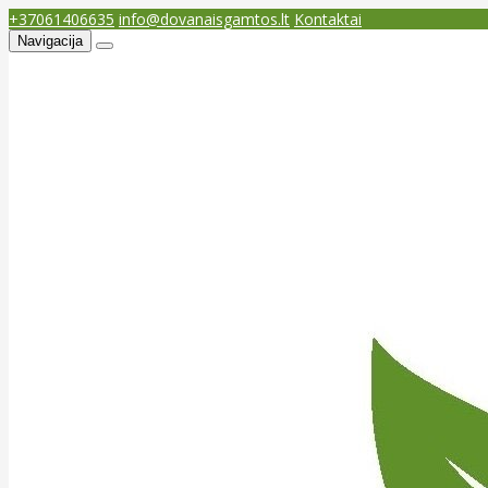
+37061406635
info@dovanaisgamtos.lt
Kontaktai
Navigacija