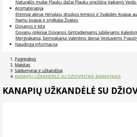
Naturalūs muilai
Plaukų dažai
Plaukų priežiūra
Vaikams
Veido
Aromaterapija
Eteriniai aliejai
Himalajų druskos lempos ir žvakidės
Kvapai au
Namų kvapai ir smilkalai
Žvakės
Dovanos ir kita
Dovanų rinkiniai
Dovanos
Gimtadieniams
Jubiliejams
Kalėdo
Mergvakariui, bernvakariui
Valentino dienai
Vestuvėms
Pjaust
Naudinga informacija
Pagrindinis
Maistas
Saldumynai ir užkandžiai
KANAPIŲ UŽKANDĖLĖ SU DŽIOVINTAIS BARAVYKAIS
KANAPIŲ UŽKANDĖLĖ SU DŽIOV