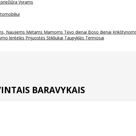
 priežiūra
Vyrams
tomobiliui
ms, Naujiems Metams
Mamoms
Tėvo dienai
Boso dienai
Krikštynom
ymo lentelės
Prijuostės
Stikliukai
Taupyklės
Termosai
INTAIS BARAVYKAIS