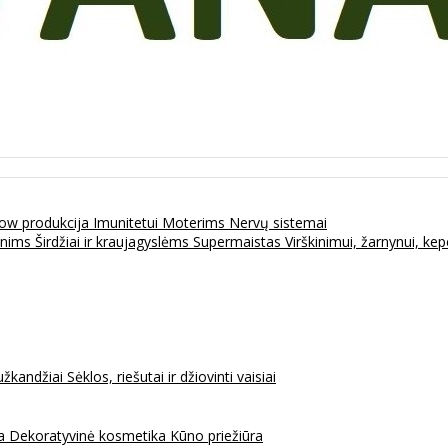
ow produkcija
Imunitetui
Moterims
Nervų sistemai
enims
Širdžiai ir kraujagyslėms
Supermaistas
Virškinimui, žarnynui, k
užkandžiai
Sėklos, riešutai ir džiovinti vaisiai
na
Dekoratyvinė kosmetika
Kūno priežiūra