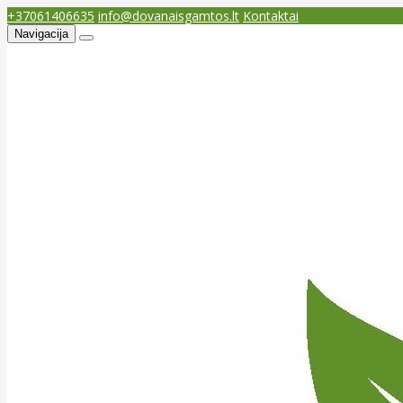
+37061406635
info@dovanaisgamtos.lt
Kontaktai
Navigacija