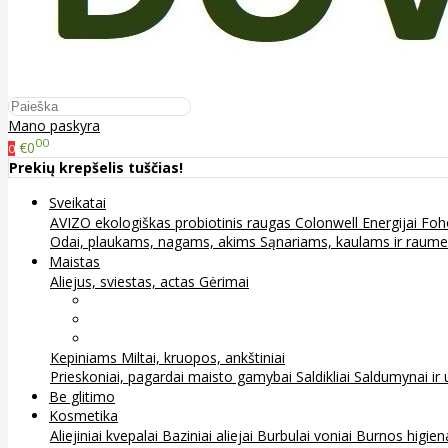
Mano paskyra
00
€0
0
Prekių krepšelis tuščias!
Sveikatai
AVIZO ekologiškas probiotinis raugas
Colonwell
Energijai
Foh
Odai, plaukams, nagams, akims
Sąnariams, kaulams ir raum
Maistas
Aliejus, sviestas, actas
Gėrimai
Arbata
Kava, kakava ir kita
Sultys
Kepiniams
Miltai, kruopos, ankštiniai
Prieskoniai, pagardai maisto gamybai
Saldikliai
Saldumynai ir 
Be glitimo
Kosmetika
Aliejiniai kvepalai
Baziniai aliejai
Burbulai voniai
Burnos higie