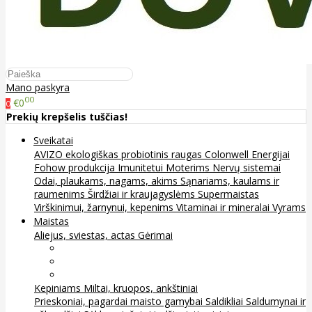
Mano paskyra
00
€0
0
Prekių krepšelis tuščias!
Sveikatai
AVIZO ekologiškas probiotinis raugas
Colonwell
Energijai
Fohow produkcija
Imunitetui
Moterims
Nervų sistemai
Odai, plaukams, nagams, akims
Sąnariams, kaulams ir
raumenims
Širdžiai ir kraujagyslėms
Supermaistas
Virškinimui, žarnynui, kepenims
Vitaminai ir mineralai
Vyrams
Maistas
Aliejus, sviestas, actas
Gėrimai
Arbata
Kava, kakava ir kita
Sultys
Kepiniams
Miltai, kruopos, ankštiniai
Prieskoniai, pagardai maisto gamybai
Saldikliai
Saldumynai ir