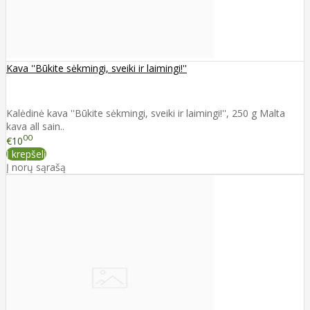
Kava ''Būkite sėkmingi, sveiki ir laimingi!''
Kalėdinė kava ''Būkite sėkmingi, sveiki ir laimingi!'', 250 g Malta
kava all sain..
00
€10
Į krepšelį
Į norų sąrašą