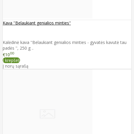
Kava ''Belaukiant genialios minties''
Kalėdinė kava ''Belaukiant genialios minties - gyvatės kavutė tau
padės '', 250 g ..
00
€10
Į krepšelį
Į norų sąrašą