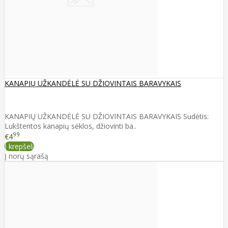
KANAPIŲ UŽKANDĖLĖ SU DŽIOVINTAIS BARAVYKAIS
KANAPIŲ UŽKANDĖLĖ SU DŽIOVINTAIS BARAVYKAIS Sudėtis:
Lukštentos kanapių sėklos, džiovinti ba..
99
€4
Į krepšelį
Į norų sąrašą