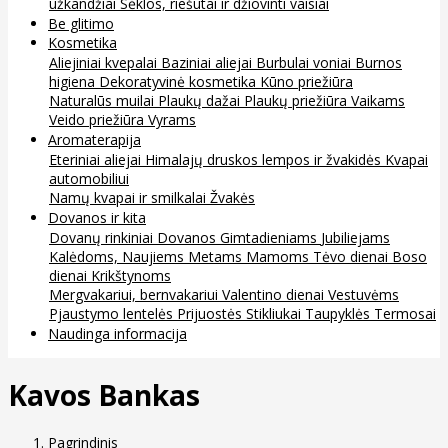
užkandžiai
Sėklos, riešutai ir džiovinti vaisiai
Be glitimo
Kosmetika
Aliejiniai kvepalai
Baziniai aliejai
Burbulai voniai
Burnos
higiena
Dekoratyvinė kosmetika
Kūno priežiūra
Naturalūs muilai
Plaukų dažai
Plaukų priežiūra
Vaikams
Veido priežiūra
Vyrams
Aromaterapija
Eteriniai aliejai
Himalajų druskos lempos ir žvakidės
Kvapai
automobiliui
Namų kvapai ir smilkalai
Žvakės
Dovanos ir kita
Dovanų rinkiniai
Dovanos
Gimtadieniams
Jubiliejams
Kalėdoms, Naujiems Metams
Mamoms
Tėvo dienai
Boso
dienai
Krikštynoms
Mergvakariui, bernvakariui
Valentino dienai
Vestuvėms
Pjaustymo lentelės
Prijuostės
Stikliukai
Taupyklės
Termosai
Naudinga informacija
Kavos Bankas
Pagrindinis