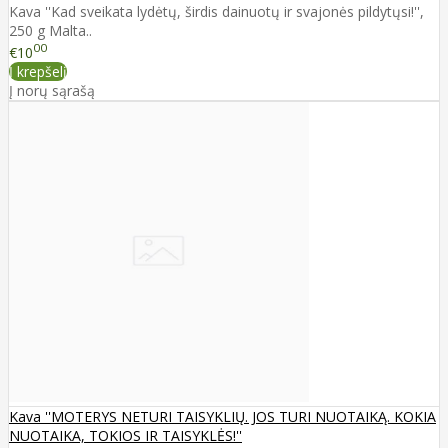
Kava ''Kad sveikata lydėtų, širdis dainuotų ir svajonės pildytųsi!'',
250 g Malta..
00
€10
Į krepšelį
Į norų sąrašą
Kava ''MOTERYS NETURI TAISYKLIŲ. JOS TURI NUOTAIKĄ. KOKIA
NUOTAIKA, TOKIOS IR TAISYKLĖS!''