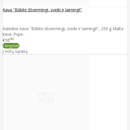
Kava ''Būkite ištvermingi, sveiki ir laimingi!''
Kalėdinė kava ''Būkite ištvermingi, sveiki ir laimingi!'', 250 g Malta
kava. Pupe..
00
€10
Į krepšelį
Į norų sąrašą