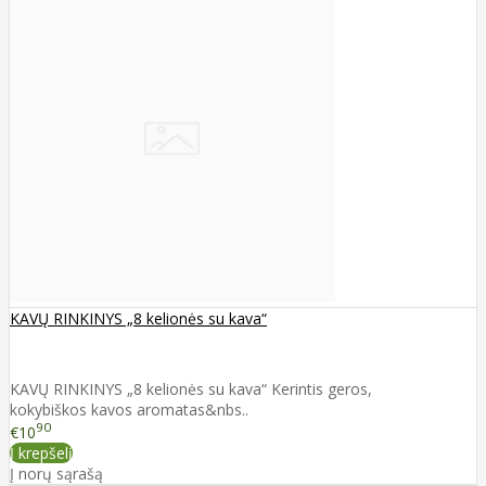
KAVŲ RINKINYS „8 kelionės su kava“
KAVŲ RINKINYS „8 kelionės su kava“ Kerintis geros,
kokybiškos kavos aromatas&nbs..
90
€10
Į krepšelį
Į norų sąrašą