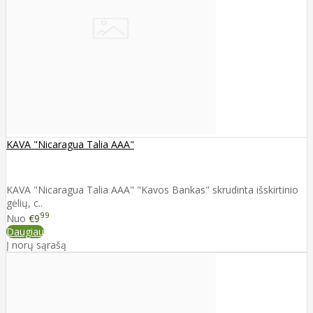
KAVA "Nicaragua Talia AAA"
KAVA "Nicaragua Talia AAA" "Kavos Bankas" skrudinta išskirtinio
gėlių, c..
99
Nuo
€9
Daugiau
Į norų sąrašą