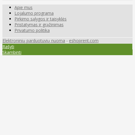
Apie mus
Lojalumo programa
Pirkimo sąlygos ir taisyklės
Pristatymas ir grąžinimas
Privatumo politika
Elektroninių parduotuvių nuoma
-
eshoprent.com
Rašyti
Skambinti