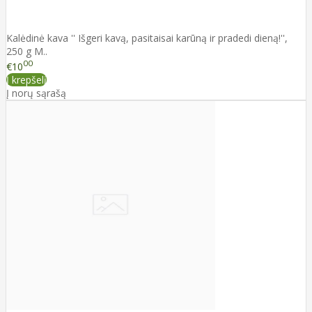
Kalėdinė kava '' Išgeri kavą, pasitaisai karūną ir pradedi dieną!'',
250 g M..
00
€10
Į krepšelį
Į norų sąrašą