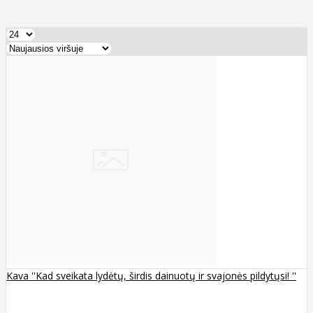
Kava ''Kad sveikata lydėtų, širdis dainuotų ir svajonės pildytųsi! ''