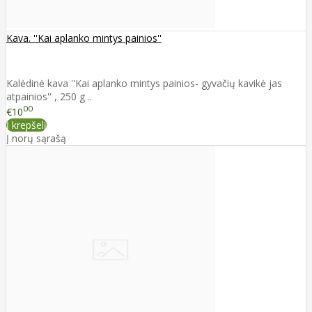
Kava. ''Kai aplanko mintys painios''
Kalėdinė kava ''Kai aplanko mintys painios- gyvačių kavikė jas
atpainios'' , 250 g ..
00
€10
Į krepšelį
Į norų sąrašą