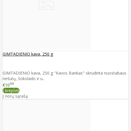
GIMTADIENIO kava, 250 g
GIMTADIENIO kava, 250 g "Kavos Bankas" skrudinta nuostabaus
riešutų, šokolado ir u..
00
€10
Į krepšelį
Į norų sąrašą