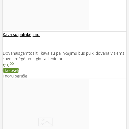
Kava su palinkėjimu.
Dovanaisgamtos.lt: kava su palinkėjimu bus puiki dovana visiems
kavos mėgėjams gimtadienio ar ..
00
€10
Į krepšelį
Į norų sąrašą