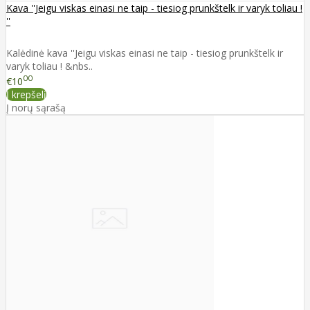
Kava ''Jeigu viskas einasi ne taip - tiesiog prunkštelk ir varyk toliau !
''
Kalėdinė kava ''Jeigu viskas einasi ne taip - tiesiog prunkštelk ir
varyk toliau ! &nbs..
00
€10
Į krepšelį
Į norų sąrašą