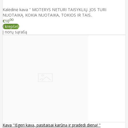
Kalėdinė kava '' MOTERYS NETURI TAISYKLIŲ. JOS TURI
NUOTAIKĄ. KOKIA NUOTAIKA, TOKIOS IR TAIS..
00
€10
Į krepšelį
Į norų sąrašą
Kava ''Išgeri kavą, pasitaisai karūną ir pradedi dieną! ''