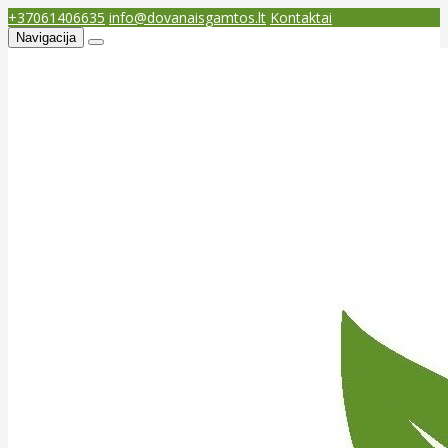
+37061406635
info@dovanaisgamtos.lt
Kontaktai
Navigacija