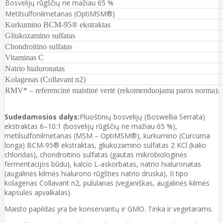
Bosvelijų rūgščių ne mažiau 65 %
Metilsulfonilmetanas (OptiMSM®)
Kurkumino BCM-95® ekstraktas
Gliukozamino sulfatas
Chondroitino sulfatas
Vitaminas C
Natrio hialuronatas
Kolagenas (Collavant n2)
RMV* – referencinė maistinė vertė (rekomenduojama paros norma).
Sudedamosios dalys:
Pluoštinių bosvelijų (Boswellia Serrata)
ekstraktas 6–10:1 (bosvelijų rūgščių ne mažiau 65 %),
metilsulfonilmetanas (MSM – OptiMSM®), kurkumino (Curcuma
longa) BCM-95® ekstraktas, gliukozamino sulfatas 2 KCl (kalio
chloridas), chondroitino sulfatas (gautas mikrobiologinės
fermentacijos būdu), kalcio L-askorbatas, natrio hialuronatas
(augalinės kilmės hialurono rūgšties natrio druska), II tipo
kolagenas Collavant n2, pululanas (veganiškas, augalinės kilmės
kapsulės apvalkalas).
Maisto papildas yra be konservantų ir GMO. Tinka ir vegetarams.