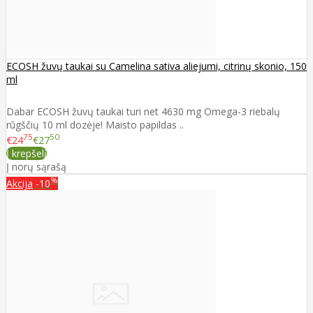
ECOSH žuvų taukai su Camelina sativa aliejumi, citrinų skonio, 150
ml
Dabar ECOSH žuvų taukai turi net 4630 mg Omega-3 riebalų
rūgščių 10 ml dozėje! Maisto papildas ..
75
50
€24
€27
Į krepšelį
Į norų sąrašą
%
Akcija
-10