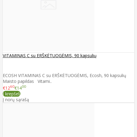
VITAMINAS C su ERŠKĖTUOGĖMIS, 90 kapsulių
ECOSH VITAMINAS C su ERŠKĖTUOGĖMIS, Ecosh, 90 kapsulių
Maisto papildas Vitami..
60
00
€12
€14
Į krepšelį
Į norų sąrašą