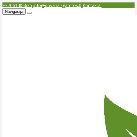
+37061406635
info@dovanaisgamtos.lt
Kontaktai
Navigacija