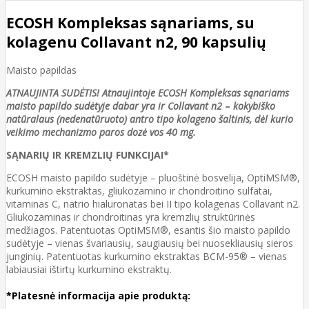
ECOSH Kompleksas sąnariams, su
kolagenu Collavant n2, 90 kapsulių
Maisto papildas
ATNAUJINTA SUDĖTIS! Atnaujintoje ECOSH Kompleksas sąnariams
maisto papildo sudėtyje dabar yra ir
Collavant n2
–
kokybiško
natūralaus (nedenatūruoto) antro tipo kolageno šaltinis, dėl kurio
veikimo mechanizmo paros dozė vos 40 mg.
SĄNARIŲ IR KREMZLIŲ FUNKCIJAI*
ECOSH maisto papildo sudėtyje – pluoštinė bosvelija, OptiMSM®,
kurkumino ekstraktas, gliukozamino ir chondroitino sulfatai,
vitaminas C, natrio hialuronatas bei II tipo kolagenas Collavant n2.
Gliukozaminas ir chondroitinas yra kremzlių struktūrinės
medžiagos. Patentuotas OptiMSM®, esantis šio maisto papildo
sudėtyje – vienas švariausių, saugiausių bei nuosekliausių sieros
junginių. Patentuotas kurkumino ekstraktas BCM-95® – vienas
labiausiai ištirtų kurkumino ekstraktų.
*Platesnė informacija apie produktą: