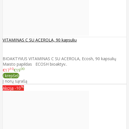
VITAMINAS C SU ACEROLA, 90 kapsulių
BIOAKTYVUS VITAMINAS C SU ACEROLA, Ecosh, 90 kapsulių
Maisto papildas ECOSH bioaktyv..
10
00
€17
€19
Į krepšelį
Į norų sąrašą
%
Akcija
-10