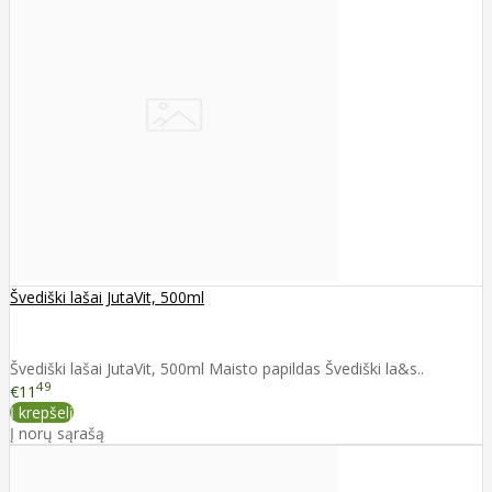
Švediški lašai JutaVit, 500ml
Švediški lašai JutaVit, 500ml Maisto papildas Švediški la&s..
49
€11
Į krepšelį
Į norų sąrašą