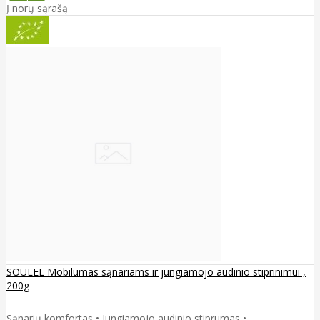
Į norų sąrašą
SOULEL Mobilumas sąnariams ir jungiamojo audinio stiprinimui ,
200g
Sąnarių komfortas • Jungiamojo audinio stiprumas •