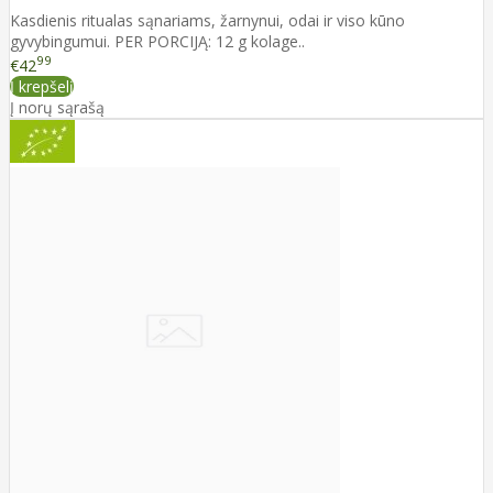
Kasdienis ritualas sąnariams, žarnynui, odai ir viso kūno
gyvybingumui. PER PORCIJĄ: 12 g kolage..
99
€42
Į krepšelį
Į norų sąrašą