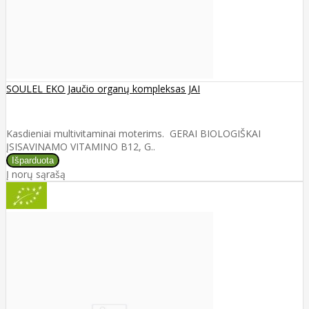
SOULEL EKO Jaučio organų kompleksas JAI
Kasdieniai multivitaminai moterims. GERAI BIOLOGIŠKAI
ĮSISAVINAMO VITAMINO B12, G..
Į norų sąrašą