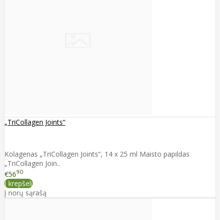
„TriCollagen Joints“
Kolagenas „TriCollagen Joints“, 14 x 25 ml Maisto papildas
„TriCollagen Join..
90
€56
Į krepšelį
Į norų sąrašą