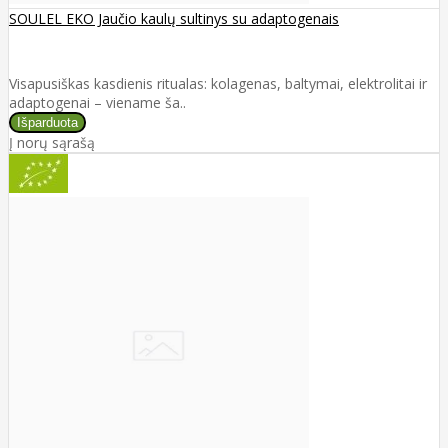
SOULEL EKO Jaučio kaulų sultinys su adaptogenais
Visapusiškas kasdienis ritualas: kolagenas, baltymai, elektrolitai ir
adaptogenai – viename ša..
Į norų sąrašą