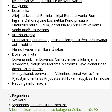
užkandžiai
Sėklos, riešutai ir džiovinti vaisiai
Be glitimo
Kosmetika
Aliejiniai kvepalai
Baziniai aliejai
Burbulai voniai
Burnos
higiena
Dekoratyvinė kosmetika
Kūno priežiūra
Naturalūs muilai
Plaukų dažai
Plaukų priežiūra
Vaikams
Veido priežiūra
Vyrams
Aromaterapija
Eteriniai aliejai
Himalajų druskos lempos ir žvakidės
Kvapai
automobiliui
Namų kvapai ir smilkalai
Žvakės
Dovanos ir kita
Dovanų rinkiniai
Dovanos
Gimtadieniams
Jubiliejams
Kalėdoms, Naujiems Metams
Mamoms
Tėvo dienai
Boso
dienai
Krikštynoms
Mergvakariui, bernvakariui
Valentino dienai
Vestuvėms
Pjaustymo lentelės
Prijuostės
Stikliukai
Taupyklės
Termosai
Naudinga informacija
Pagrindinis
Sveikatai
Sąnariams, kaulams ir raumenims
Kompleksas sąnariams, su kolagenu Collavant n2, 90