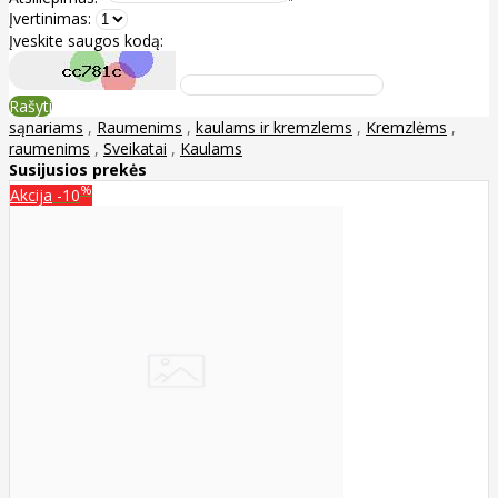
Įvertinimas:
Įveskite saugos kodą:
Rašyti
sąnariams
,
Raumenims
,
kaulams ir kremzlems
,
Kremzlėms
,
raumenims
,
Sveikatai
,
Kaulams
Susijusios prekės
%
Akcija
-10