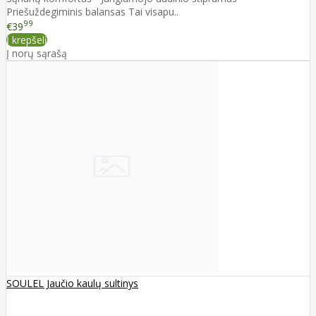
Priešuždegiminis balansas Tai visapu..
99
€39
Į krepšelį
Į norų sąrašą
SOULEL Jaučio kaulų sultinys