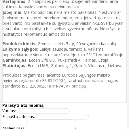
Vartojimas:
2-4 kapsulės per dieną užsigeriant vandeniu arba
sultimis. Kapsules vartoti su riebiu maistu.
Įspėjimai:
Maisto papildas nėra maisto pakaitalas. Nėštumo ar
žindymo metu vartoti nerekomenduojama. Jei vartojate vaistus,
prieš vartojimą pasitarkite su gydytoju ar vaistininku. Svarbu įvairi
ir subalansuota mityba bei sveikas gyvenimo būdas. Neviršykite
nustatytos rekomenduojamos dozės.
Produkto kiekis:
Grynasis kiekis 54 g, 90 veganinių kapsulių.
Laikymo sąlygos:
Laikyti sausoje, tamsioje, vaikams
nepasiekiamoje vietoje, ne aukštesnėje kaip 25°C temperatūroje.
Gamintojas:
Ecosh Life OÜ, Kukermiidi 4, Talinas, Estija.
Platintojas:
Ecosh UAB, Galinės g. 1, Galinė, Vilniaus r., Lietuva.
Produktas pagamintas laikantis Europos Sąjungos maisto
higienos reglamento ES 852/2004, tarptautinio maisto saugos
standarto ISO 22000:2018 ir RVASVT principų.
Parašyti atsiliepimą
Vardas:
El. pašto adresas:
Atsiliepimas: