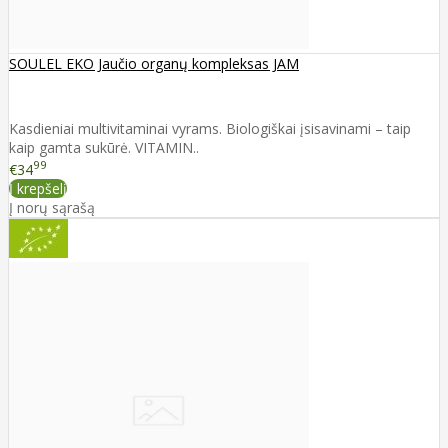
SOULEL EKO Jaučio organų kompleksas JAM
Kasdieniai multivitaminai vyrams. Biologiškai įsisavinami – taip
kaip gamta sukūrė. VITAMIN..
99
€34
Į krepšelį
Į norų sąrašą