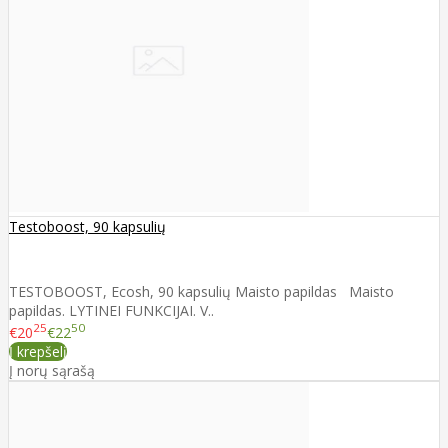
Testoboost, 90 kapsulių
TESTOBOOST, Ecosh, 90 kapsulių Maisto papildas Maisto
papildas. LYTINEI FUNKCIJAI. V..
25
50
€20
€22
Į krepšelį
Į norų sąrašą