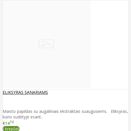
ELIKSYRAS SĄNARIAMS
Maisto papildas su augaliniais ekstraktais suaugusiems. Eliksyras,
kurio sudėtyje esant..
70
€14
Į krepšelį