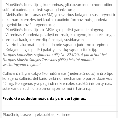
– Pluoštinės bosvelijos, kurkuminas, gliukozamino ir chondroitino
sulfatai padeda palaikyti sąnarių lankstumą.
– Metilsulfonilmetanas (MSM) yra svarbus kolageno susidarymui ir
tinkamam kremzlės bei kaulinio audinio formavimuisi, padeda
pagerinti kremzlės regeneraciją.
– Pluoštinės bosvelijos ir MSM gali padėti gaminti kolageną.
– Vitaminas C padeda palaikyti normalų kolageno, kuris reikalingas
normaliai kaulų ir kremzlių funkcijai, susidarymą.
– Natrio hialuronatas prisideda prie sąnarių judrumo ir tepimo.
– Kolagenas gali padėti palaikyti sveiką sąnarių funkciją.
Europos Komisijos reglamentu (ES) Nr. 274/2014 patvirtinti bei
Europos Maisto Saugos Tarnybos (EFSA) leistini naudoti
sveikatingumo teiginiai.
Collavant n2 yra kokybiško natūralaus (nedenatūruoto) antro tipo
kolageno šaltinis, dėl kurio veikimo mechanizmo paros dozė vos
40 mg. Kolagenas yra pagrindinis kremzlės struktūrinis baltymas,
suteikiantis audiniui atsparumą tempimui ir tvirtumą.
Produkto sudedamosios dalys ir vartojimas:
Pluoštinių bosvelijų ekstraktas, kuriame