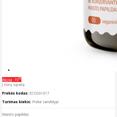
%
Akcija
-10
Į norų sąrašą
Prekės kodas:
ECOSH-017
Turimas kiekis:
Prekė sandėlyje
Maisto papildas.