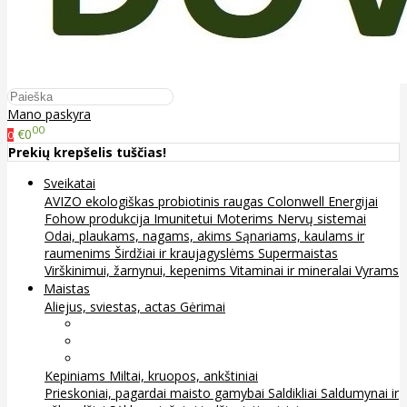
Mano paskyra
00
€0
0
Prekių krepšelis tuščias!
Sveikatai
AVIZO ekologiškas probiotinis raugas
Colonwell
Energijai
Fohow produkcija
Imunitetui
Moterims
Nervų sistemai
Odai, plaukams, nagams, akims
Sąnariams, kaulams ir
raumenims
Širdžiai ir kraujagyslėms
Supermaistas
Virškinimui, žarnynui, kepenims
Vitaminai ir mineralai
Vyrams
Maistas
Aliejus, sviestas, actas
Gėrimai
Arbata
Kava, kakava ir kita
Sultys
Kepiniams
Miltai, kruopos, ankštiniai
Prieskoniai, pagardai maisto gamybai
Saldikliai
Saldumynai ir