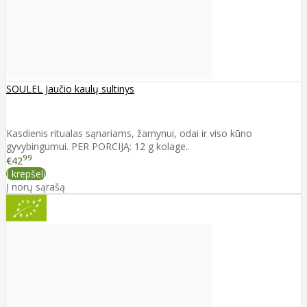
SOULEL Jaučio kaulų sultinys
Kasdienis ritualas sąnariams, žarnynui, odai ir viso kūno
gyvybingumui. PER PORCIJĄ: 12 g kolage..
99
€42
Į krepšelį
Į norų sąrašą