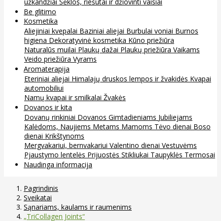
užkandžiai
Sėklos, riešutai ir džiovinti vaisiai
Be glitimo
Kosmetika
Aliejiniai kvepalai
Baziniai aliejai
Burbulai voniai
Burnos
higiena
Dekoratyvinė kosmetika
Kūno priežiūra
Naturalūs muilai
Plaukų dažai
Plaukų priežiūra
Vaikams
Veido priežiūra
Vyrams
Aromaterapija
Eteriniai aliejai
Himalajų druskos lempos ir žvakidės
Kvapai
automobiliui
Namų kvapai ir smilkalai
Žvakės
Dovanos ir kita
Dovanų rinkiniai
Dovanos
Gimtadieniams
Jubiliejams
Kalėdoms, Naujiems Metams
Mamoms
Tėvo dienai
Boso
dienai
Krikštynoms
Mergvakariui, bernvakariui
Valentino dienai
Vestuvėms
Pjaustymo lentelės
Prijuostės
Stikliukai
Taupyklės
Termosai
Naudinga informacija
Pagrindinis
Sveikatai
Sąnariams, kaulams ir raumenims
„TriCollagen Joints“