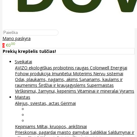
Mano paskyra
00
€0
0
Prekių krepšelis tuščias!
Sveikatai
AVIZO ekologiškas probiotinis raugas
Colonwell
Energijai
Fohow produkcija
Imunitetui
Moterims
Nervų sistemai
Odai, plaukams, nagams, akims
Sąnariams, kaulams ir
raumenims
Širdžiai ir kraujagyslėms
Supermaistas
Virškinimui, žarnynui, kepenims
Vitaminai ir mineralai
Vyrams
Maistas
Aliejus, sviestas, actas
Gėrimai
Arbata
Kava, kakava ir kita
Sultys
Kepiniams
Miltai, kruopos, ankštiniai
Prieskoniai, pagardai maisto gamybai
Saldikliai
Saldumynai ir