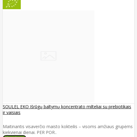
SOULEL EKO Išrūgų baltymų koncentrato milteliai su prebiotikais
ir vaisiais
Maitinantis visaverčio maisto kokteilis – visoms amžiaus grupėms
kiekvienai dienai. PER POR..