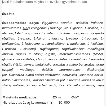
įvairi ir subalansuota mityba bei sveikas gyvenimo būdas.
Sudėtis
Sudedamosios dalys:
išgrynintas vanduo, saldiklis fruktozė,
hidrolizuotas
žuvų
kolagenas (sudėtyje yra L-glicino, L-prolino, L-
alanino, L-hidroksiprolino, L-gliutamo rūgšties, L-arginino, L-asparto
rūgšties, L-serino, L-lizino, L-leucino, L-valino, L-treonino, L-
fenilalanino, L-izoleucino, L-hidroksilizino, L-metionino, L-histidino,
L-tirozino, L-cisteino), rūgštingumą reguliuojančios medžiagos
obuolių rūgštis ir citrinų rūgštis, metilsulfonilmetanas (MSM),
gliukozamino sulfatas, chondroitino sulfatas, L-karnitinas, L-askorbo
rūgštis (Vit.C), konservantai kalio sorbatas ir natrio benzoatas, uogų
kvapioji medžiaga, dažiklis sparnuotosios dioskorėjos
(lot. Dioscorea alata) vaisių ekstraktas, emulsiklis ksantano derva,
natrio hialuronatas, dažinių ciberžolių (lot. Curcuma longa) šaknų ir
stiebų milteliai, kininių arbatmedžių (lot. Camellia sinensis) lapų
milteliai, saldiklis steviolio glikozidai, cholekalciferolis (vit. D3),
cianokobalaminas (vit. B12).
Maistinės medžiagos
25 ml
RMV*
Hidrolizuotas žuvų kolagenas (I ir
10 000
Maistinė vertė