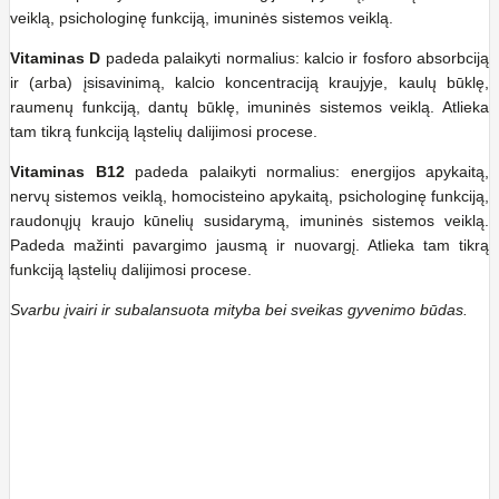
veiklą, psichologinę funkciją, imuninės sistemos veiklą.
Vitaminas D
padeda palaikyti normalius: kalcio ir fosforo absorbciją
ir (arba) įsisavinimą, kalcio koncentraciją kraujyje, kaulų būklę,
raumenų funkciją, dantų būklę, imuninės sistemos veiklą. Atlieka
tam tikrą funkciją ląstelių dalijimosi procese.
Vitaminas B12
padeda palaikyti normalius: energijos apykaitą,
nervų sistemos veiklą, homocisteino apykaitą, psichologinę funkciją,
raudonųjų kraujo kūnelių susidarymą, imuninės sistemos veiklą.
Padeda mažinti pavargimo jausmą ir nuovargį. Atlieka tam tikrą
funkciją ląstelių dalijimosi procese.
Svarbu įvairi ir subalansuota mityba bei sveikas gyvenimo būdas.