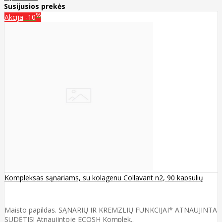
Susijusios prekės
%
Akcija
-10
Kompleksas sąnariams, su kolagenu Collavant n2, 90 kapsulių
Maisto papildas. SĄNARIŲ IR KREMZLIŲ FUNKCIJAI* ATNAUJINTA
SUDĖTIS! Atnaujintoje ECOSH Komplek..