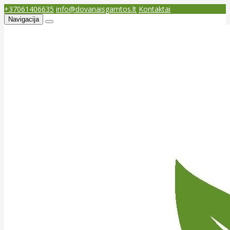
+37061406635
info@dovanaisgamtos.lt
Kontaktai
Navigacija