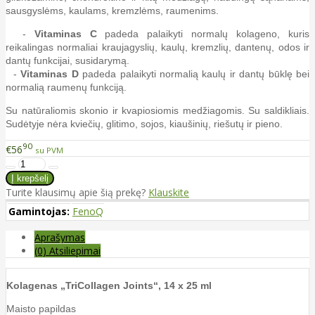
sausgyslėms, kaulams, kremzlėms, raumenims.
-
Vitaminas C
padeda palaikyti normalų kolageno, kuris
reikalingas normaliai kraujagyslių, kaulų, kremzlių, dantenų, odos ir
dantų funkcijai, susidarymą.
-
Vitaminas D
padeda palaikyti normalią kaulų ir dantų būklę bei
normalią raumenų funkciją.
Su natūraliomis skonio ir kvapiosiomis medžiagomis. Su saldikliais.
Sudėtyje nėra kviečių, glitimo, sojos, kiaušinių, riešutų ir pieno.
90
€56
su PVM
Turite klausimų apie šią prekę?
Klauskite
Gamintojas:
FenoQ
Aprašymas
(0) Atsiliepimai
Kolagenas „TriCollagen Joints“, 14 x 25 ml
Maisto papildas