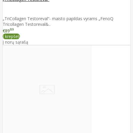
„TriCollagen Testoreval“- maisto papildas vyrams „FenoQ
Tricollagen Testoreval&..
89
€89
Į krepšelį
Į norų sąrašą