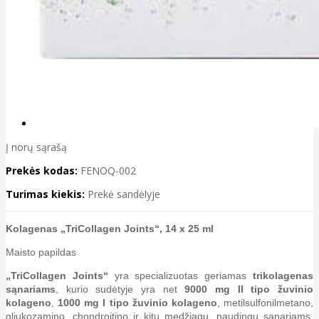
Į norų sąrašą
Prekės kodas:
FENOQ-002
Turimas kiekis:
Prekė sandėlyje
Kolagenas „TriCollagen Joints“, 14 x 25 ml
Maisto papildas
„TriCollagen Joints“
yra specializuotas geriamas
trikolagenas
sąnariams
, kurio sudėtyje yra net
9000 mg II tipo žuvinio
kolageno
,
1000 mg I tipo žuvinio kolageno
, metilsulfonilmetano,
gliukozamino, chondroitino ir kitų medžiagų, naudingų sąnariams,