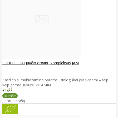
SOULEL EKO Jaučio organų kompleksas JAM
Kasdieniai multivitaminai vyrams. Biologiškai įsisavinami – taip
kaip gamta sukūrė. VITAMIN..
99
€34
Į krepšelį
Į norų sąrašą