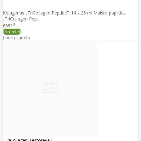
Kolagenas „TriCollagen Peptide“, 14 x 25 ml Maisto papildas
„TriCollagen Pep..
90
€69
Į krepšelį
Į norų sąrašą
„TriCollagen Testoreval“