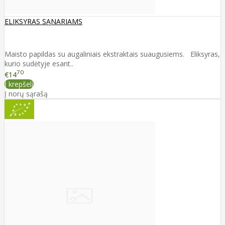
ELIKSYRAS SĄNARIAMS
Maisto papildas su augaliniais ekstraktais suaugusiems. Eliksyras,
kurio sudėtyje esant..
70
€14
Į krepšelį
Į norų sąrašą