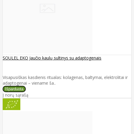
SOULEL EKO Jaučio kaulų sultinys su adaptogenais
Visapusiškas kasdienis ritualas: kolagenas, baltymai, elektrolitai ir
adaptogenai – viename ša..
Į norų sąrašą