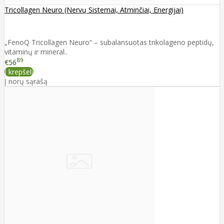
Tricollagen Neuro (Nervų Sistemai, Atminčiai, Energijai)
„FenoQ Tricollagen Neuro“ – subalansuotas trikolageno peptidų,
vitaminų ir mineral..
89
€56
Į krepšelį
Į norų sąrašą