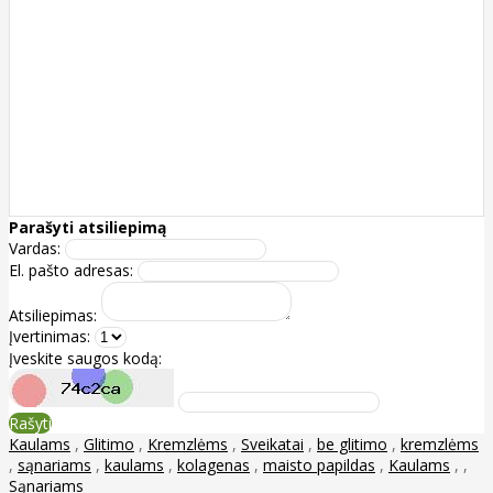
Parašyti atsiliepimą
Vardas:
El. pašto adresas:
Atsiliepimas:
Įvertinimas:
Įveskite saugos kodą:
Rašyti
Kaulams
,
Glitimo
,
Kremzlėms
,
Sveikatai
,
be glitimo
,
kremzlėms
,
sąnariams
,
kaulams
,
kolagenas
,
maisto papildas
,
Kaulams
,
,
Sąnariams