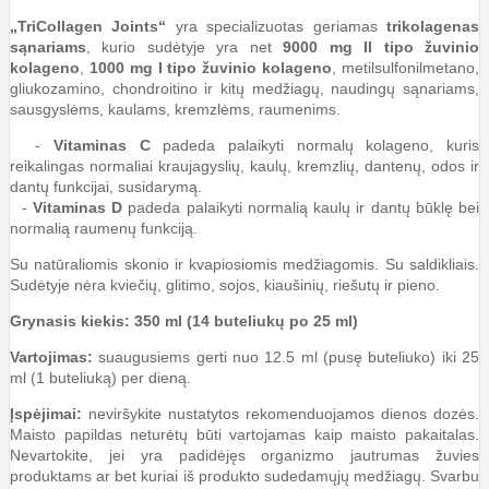
„TriCollagen Joints“
yra specializuotas geriamas
trikolagenas
sąnariams
, kurio sudėtyje yra net
9000 mg II tipo žuvinio
kolageno
,
1000 mg I tipo žuvinio kolageno
, metilsulfonilmetano,
gliukozamino, chondroitino ir kitų medžiagų, naudingų sąnariams,
sausgyslėms, kaulams, kremzlėms, raumenims.
-
Vitaminas C
padeda palaikyti normalų kolageno, kuris
reikalingas normaliai kraujagyslių, kaulų, kremzlių, dantenų, odos ir
dantų funkcijai, susidarymą.
-
Vitaminas D
padeda palaikyti normalią kaulų ir dantų būklę bei
normalią raumenų funkciją.
Su natūraliomis skonio ir kvapiosiomis medžiagomis. Su saldikliais.
Sudėtyje nėra kviečių, glitimo, sojos, kiaušinių, riešutų ir pieno.
Grynasis kiekis: 350 ml (14 buteliukų po 25 ml)
Vartojimas:
suaugusiems gerti nuo 12.5 ml (pusę buteliuko) iki 25
ml (1 buteliuką) per dieną.
Įspėjimai:
neviršykite nustatytos rekomenduojamos dienos dozės.
Maisto papildas neturėtų būti vartojamas kaip maisto pakaitalas.
Nevartokite, jei yra padidėjęs organizmo jautrumas žuvies
produktams ar bet kuriai iš produkto sudedamųjų medžiagų. Svarbu