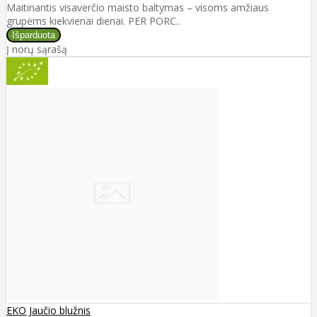
Maitinantis visaverčio maisto baltymas – visoms amžiaus
grupėms kiekvienai dienai. PER PORC..
Į norų sąrašą
EKO Jaučio blužnis