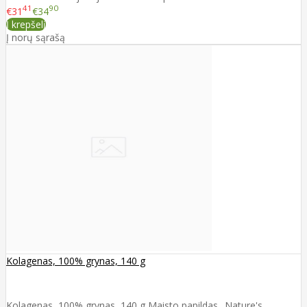
41
90
€31
€34
Į krepšelį
Į norų sąrašą
Kolagenas, 100% grynas, 140 g
Kolagenas, 100% grynas, 140 g Maisto papildas „Nature's