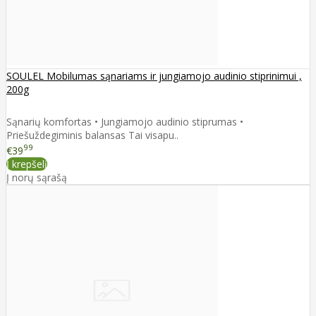
SOULEL Mobilumas sąnariams ir jungiamojo audinio stiprinimui ,
200g
Sąnarių komfortas • Jungiamojo audinio stiprumas •
Priešuždegiminis balansas Tai visapu..
99
€39
Į krepšelį
Į norų sąrašą