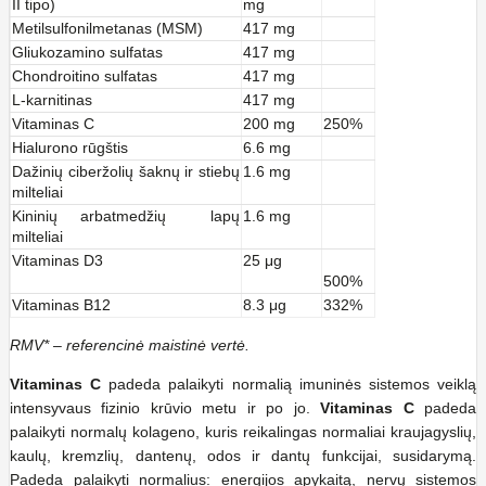
II tipo)
mg
Metilsulfonilmetanas (MSM)
417 mg
Gliukozamino sulfatas
417 mg
Chondroitino sulfatas
417 mg
L-karnitinas
417 mg
Vitaminas C
200 mg
250%
Hialurono rūgštis
6.6 mg
Dažinių ciberžolių šaknų ir stiebų
1.6 mg
milteliai
Kininių arbatmedžių lapų
1.6 mg
milteliai
Vitaminas D3
25 μg
500%
Vitaminas B12
8.3 μg
332%
RMV* – referencinė maistinė vertė.
Vitaminas C
padeda palaikyti normalią imuninės sistemos veiklą
intensyvaus fizinio krūvio metu ir po jo.
Vitaminas C
padeda
palaikyti normalų kolageno, kuris reikalingas normaliai kraujagyslių,
kaulų, kremzlių, dantenų, odos ir dantų funkcijai, susidarymą.
Padeda palaikyti normalius: energijos apykaitą, nervų sistemos