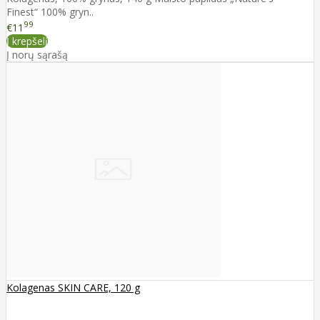
Finest“ 100% gryn..
99
€11
Į krepšelį
Į norų sąrašą
Kolagenas SKIN CARE, 120 g