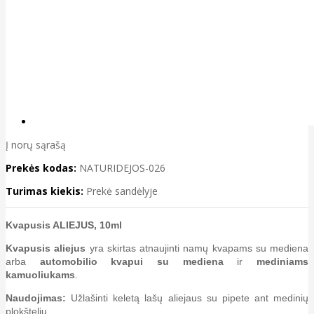
Į norų sąrašą
Prekės kodas:
NATURIDEJOS-026
Turimas kiekis:
Prekė sandėlyje
Kvapusis ALIEJUS, 10ml
Kvapusis aliejus
yra skirtas atnaujinti namų kvapams su mediena
arba
automobilio kvapui su mediena
ir
mediniams
kamuoliukams
.
Naudojimas:
Užlašinti keletą lašų aliejaus su pipete ant medinių
plokštelių.