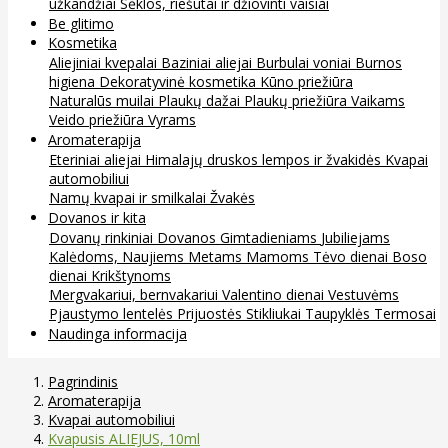
užkandžiai
Sėklos, riešutai ir džiovinti vaisiai
Be glitimo
Kosmetika
Aliejiniai kvepalai
Baziniai aliejai
Burbulai voniai
Burnos
higiena
Dekoratyvinė kosmetika
Kūno priežiūra
Naturalūs muilai
Plaukų dažai
Plaukų priežiūra
Vaikams
Veido priežiūra
Vyrams
Aromaterapija
Eteriniai aliejai
Himalajų druskos lempos ir žvakidės
Kvapai
automobiliui
Namų kvapai ir smilkalai
Žvakės
Dovanos ir kita
Dovanų rinkiniai
Dovanos
Gimtadieniams
Jubiliejams
Kalėdoms, Naujiems Metams
Mamoms
Tėvo dienai
Boso
dienai
Krikštynoms
Mergvakariui, bernvakariui
Valentino dienai
Vestuvėms
Pjaustymo lentelės
Prijuostės
Stikliukai
Taupyklės
Termosai
Naudinga informacija
Pagrindinis
Aromaterapija
Kvapai automobiliui
Kvapusis ALIEJUS, 10ml