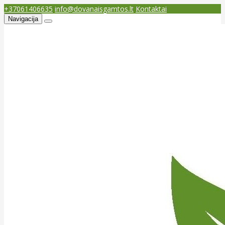
+37061406635
info@dovanaisgamtos.lt
Kontaktai
Navigacija