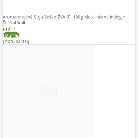
Aromaterapinė Sojų Vaško ŽVAKĖ, 180g Metaliniame indelyje
Ši "Natūrali..
50
€12
Daugiau
Į norų sąrašą