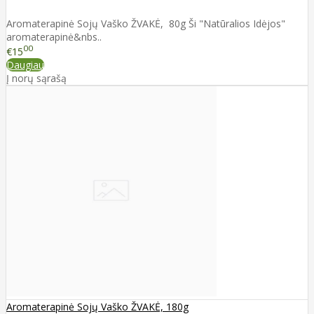
Aromaterapinė Sojų Vaško ŽVAKĖ, 80g Ši "Natūralios Idėjos"
aromaterapinė&nbs..
00
€15
Daugiau
Į norų sąrašą
Aromaterapinė Sojų Vaško ŽVAKĖ, 180g