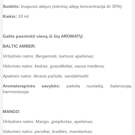
Sudėtis:
kvapusis aliejus (eterinių aliejų koncentracija iki 30%)
Kiekis:
10 ml
Galite pasirinkti vieną iš šių AROMATŲ:
BALTIC AMBER:
Viršutinės natos: Bergamotė, kartusis apelsinas;
Vidurinės natos: kedras, gvazdikėliai, sausa mediena;
Apatinės natos: tikrasis pačiulis, sandalmedis
Aromaterapinės savybės:
pakelia nuotaiką, balansuoja,
harmonizuoja.
MANGO:
Viršutinės natos: Mango, greipfurtas, apelsinas;
Vidurinės natos: persikai, braškės, mandarinas;