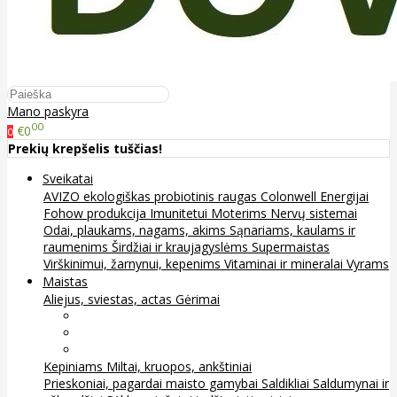
Mano paskyra
00
€0
0
Prekių krepšelis tuščias!
Sveikatai
AVIZO ekologiškas probiotinis raugas
Colonwell
Energijai
Fohow produkcija
Imunitetui
Moterims
Nervų sistemai
Odai, plaukams, nagams, akims
Sąnariams, kaulams ir
raumenims
Širdžiai ir kraujagyslėms
Supermaistas
Virškinimui, žarnynui, kepenims
Vitaminai ir mineralai
Vyrams
Maistas
Aliejus, sviestas, actas
Gėrimai
Arbata
Kava, kakava ir kita
Sultys
Kepiniams
Miltai, kruopos, ankštiniai
Prieskoniai, pagardai maisto gamybai
Saldikliai
Saldumynai ir