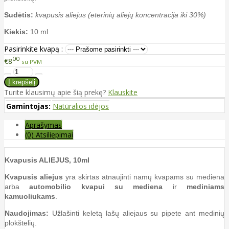
Sudėtis:
kvapusis aliejus (eterinių aliejų koncentracija iki 30%)
Kiekis:
10 ml
Pasirinkite kvapą :
00
€8
su PVM
Turite klausimų apie šią prekę?
Klauskite
Gamintojas:
Natūralios idėjos
Aprašymas
(0) Atsiliepimai
Kvapusis ALIEJUS, 10ml
Kvapusis aliejus
yra skirtas atnaujinti namų kvapams su mediena
arba
automobilio kvapui su mediena
ir
mediniams
kamuoliukams
.
Naudojimas:
Užlašinti keletą lašų aliejaus su pipete ant medinių
plokštelių.