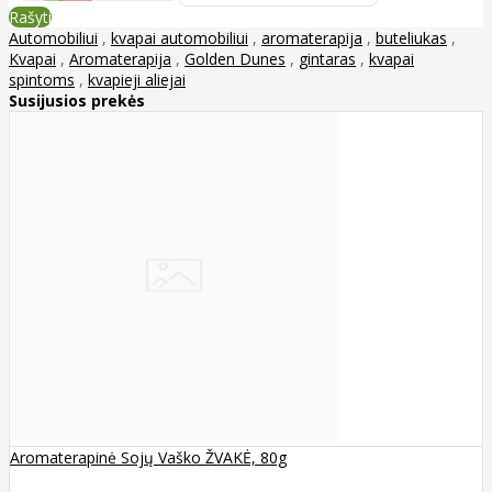
Rašyti
Automobiliui
,
kvapai automobiliui
,
aromaterapija
,
buteliukas
,
Kvapai
,
Aromaterapija
,
Golden Dunes
,
gintaras
,
kvapai
spintoms
,
kvapieji aliejai
Susijusios prekės
Aromaterapinė Sojų Vaško ŽVAKĖ, 80g