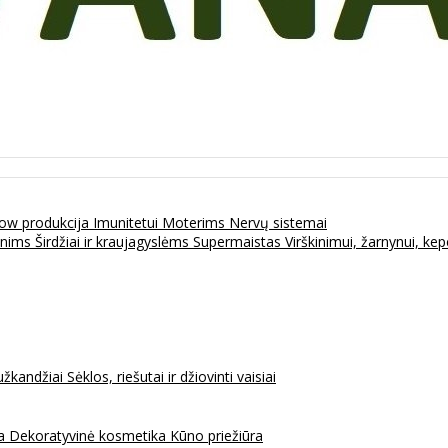
ow produkcija
Imunitetui
Moterims
Nervų sistemai
enims
Širdžiai ir kraujagyslėms
Supermaistas
Virškinimui, žarnynui, k
užkandžiai
Sėklos, riešutai ir džiovinti vaisiai
na
Dekoratyvinė kosmetika
Kūno priežiūra