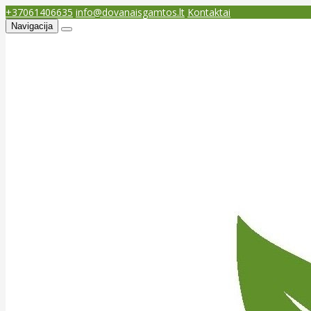
+37061406635
info@dovanaisgamtos.lt
Kontaktai
Navigacija