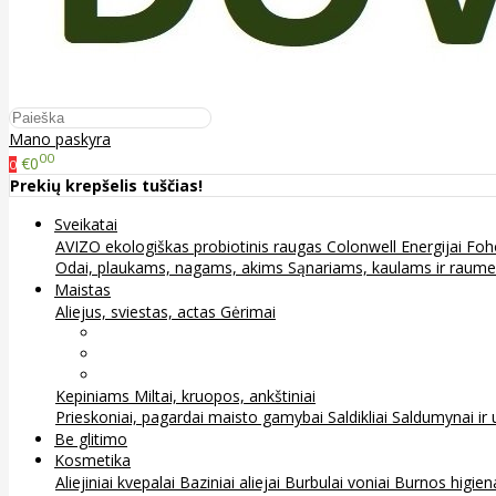
Mano paskyra
00
€0
0
Prekių krepšelis tuščias!
Sveikatai
AVIZO ekologiškas probiotinis raugas
Colonwell
Energijai
Foh
Odai, plaukams, nagams, akims
Sąnariams, kaulams ir raum
Maistas
Aliejus, sviestas, actas
Gėrimai
Arbata
Kava, kakava ir kita
Sultys
Kepiniams
Miltai, kruopos, ankštiniai
Prieskoniai, pagardai maisto gamybai
Saldikliai
Saldumynai ir 
Be glitimo
Kosmetika
Aliejiniai kvepalai
Baziniai aliejai
Burbulai voniai
Burnos higie