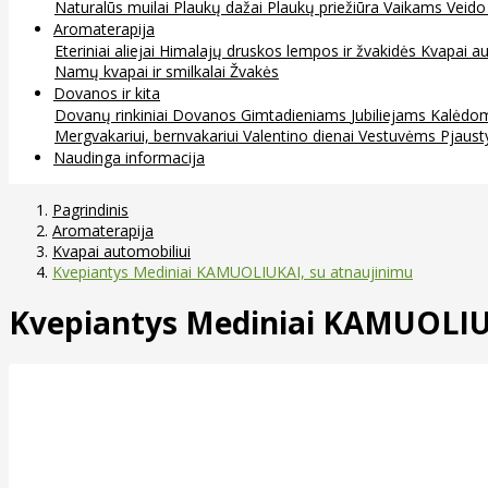
Naturalūs muilai
Plaukų dažai
Plaukų priežiūra
Vaikams
Veido
Aromaterapija
Eteriniai aliejai
Himalajų druskos lempos ir žvakidės
Kvapai au
Namų kvapai ir smilkalai
Žvakės
Dovanos ir kita
Dovanų rinkiniai
Dovanos
Gimtadieniams
Jubiliejams
Kalėdo
Mergvakariui, bernvakariui
Valentino dienai
Vestuvėms
Pjaust
Naudinga informacija
Pagrindinis
Aromaterapija
Kvapai automobiliui
Kvepiantys Mediniai KAMUOLIUKAI, su atnaujinimu
Kvepiantys Mediniai KAMUOLIU