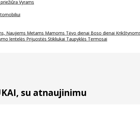
 priežiūra
Vyrams
tomobiliui
ms, Naujiems Metams
Mamoms
Tėvo dienai
Boso dienai
Krikštynom
ymo lentelės
Prijuostės
Stikliukai
Taupyklės
Termosai
KAI, su atnaujinimu