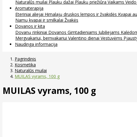
Naturalūs muilai
Plaukų dažai
Plaukų priežiūra
Vaikams
Veido
Aromaterapija
Eteriniai aliejai
Himalajų druskos lempos ir žvakidės
Kvapai au
Namų kvapai ir smilkalai
Žvakės
Dovanos ir kita
Dovanų rinkiniai
Dovanos
Gimtadieniams
Jubiliejams
Kalėdo
Mergvakariui, bernvakariui
Valentino dienai
Vestuvėms
Pjaust
Naudinga informacija
Pagrindinis
Kosmetika
Naturalūs muilai
MUILAS vyrams, 100 g
MUILAS vyrams, 100 g