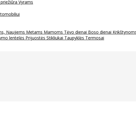
 priežiūra
Vyrams
tomobiliui
ms, Naujiems Metams
Mamoms
Tėvo dienai
Boso dienai
Krikštynom
ymo lentelės
Prijuostės
Stikliukai
Taupyklės
Termosai