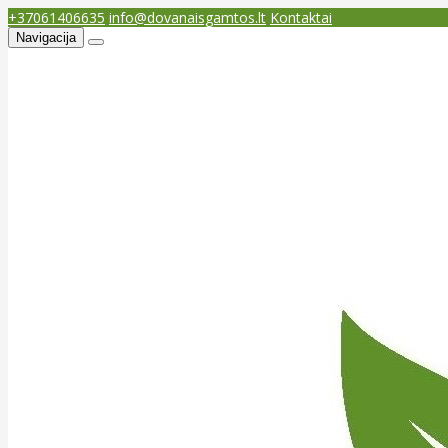
+37061406635
info@dovanaisgamtos.lt
Kontaktai
Navigacija