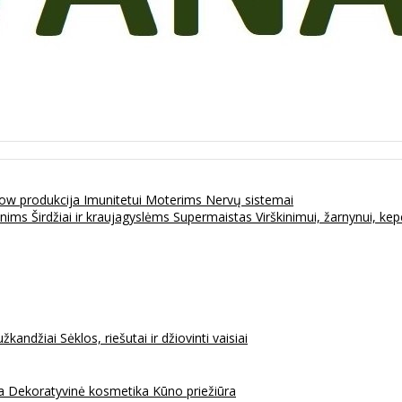
ow produkcija
Imunitetui
Moterims
Nervų sistemai
enims
Širdžiai ir kraujagyslėms
Supermaistas
Virškinimui, žarnynui, k
užkandžiai
Sėklos, riešutai ir džiovinti vaisiai
na
Dekoratyvinė kosmetika
Kūno priežiūra