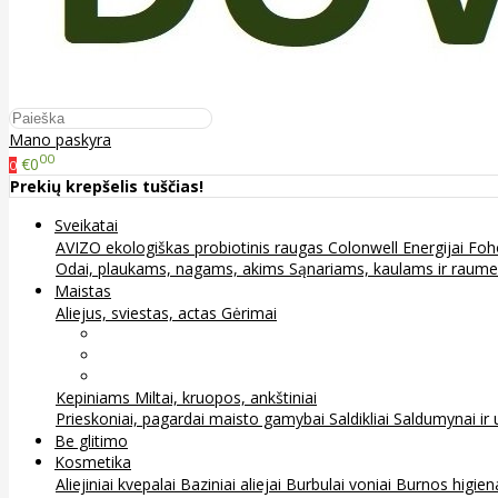
Mano paskyra
00
€0
0
Prekių krepšelis tuščias!
Sveikatai
AVIZO ekologiškas probiotinis raugas
Colonwell
Energijai
Foh
Odai, plaukams, nagams, akims
Sąnariams, kaulams ir raum
Maistas
Aliejus, sviestas, actas
Gėrimai
Arbata
Kava, kakava ir kita
Sultys
Kepiniams
Miltai, kruopos, ankštiniai
Prieskoniai, pagardai maisto gamybai
Saldikliai
Saldumynai ir 
Be glitimo
Kosmetika
Aliejiniai kvepalai
Baziniai aliejai
Burbulai voniai
Burnos higie