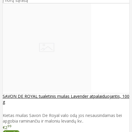
Į norų sąrašą
SAVON DE ROYAL tualetinis muilas Lavender atpalaiduojantis, 100
g
Kietas muilas Savon De Royal valo odą jos nesausindamas bei
apgobia raminančiu ir maloniu levandų kv..
99
€2