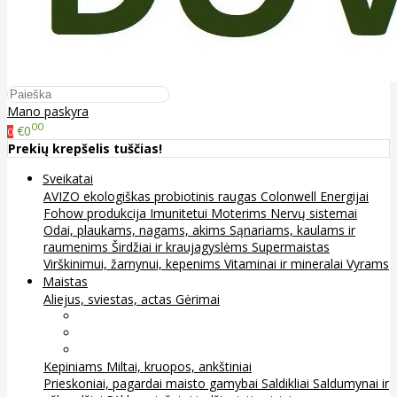
Mano paskyra
00
€0
0
Prekių krepšelis tuščias!
Sveikatai
AVIZO ekologiškas probiotinis raugas
Colonwell
Energijai
Fohow produkcija
Imunitetui
Moterims
Nervų sistemai
Odai, plaukams, nagams, akims
Sąnariams, kaulams ir
raumenims
Širdžiai ir kraujagyslėms
Supermaistas
Virškinimui, žarnynui, kepenims
Vitaminai ir mineralai
Vyrams
Maistas
Aliejus, sviestas, actas
Gėrimai
Arbata
Kava, kakava ir kita
Sultys
Kepiniams
Miltai, kruopos, ankštiniai
Prieskoniai, pagardai maisto gamybai
Saldikliai
Saldumynai ir