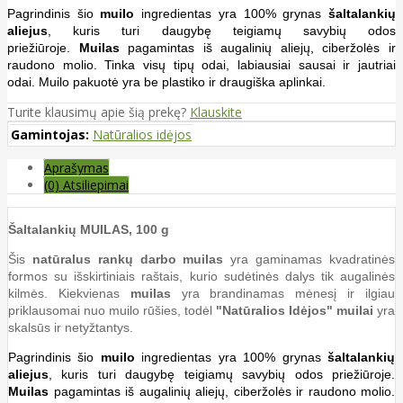
Pagrindinis šio
muilo
ingredientas yra 100% grynas
šaltalankių
aliejus
, kuris turi daugybę teigiamų savybių odos
priežiūroje.
Muilas
pagamintas iš augalinių aliejų, ciberžolės ir
raudono molio. Tinka visų tipų odai, labiausiai sausai ir jautriai
odai.
Muilo pakuotė yra be plastiko ir draugiška aplinkai.
Turite klausimų apie šią prekę?
Klauskite
Gamintojas:
Natūralios idėjos
Aprašymas
(0) Atsiliepimai
Šaltalankių MUILAS, 100 g
Šis
natūralus rankų darbo
muilas
yra gaminamas kvadratinės
formos su išskirtiniais raštais, kurio sudėtinės dalys tik augalinės
kilmės. Kiekvienas
muilas
yra brandinamas mėnesį ir ilgiau
priklausomai nuo muilo rūšies, todėl
"Natūralios Idėjos" muilai
yra
skalsūs ir netyžtantys.
Pagrindinis šio
muilo
ingredientas yra 100% grynas
šaltalankių
aliejus
, kuris turi daugybę teigiamų savybių odos priežiūroje.
Muilas
pagamintas iš augalinių aliejų, ciberžolės ir raudono molio.