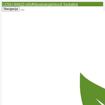
+37061406635
info@dovanaisgamtos.lt
Kontaktai
Navigacija