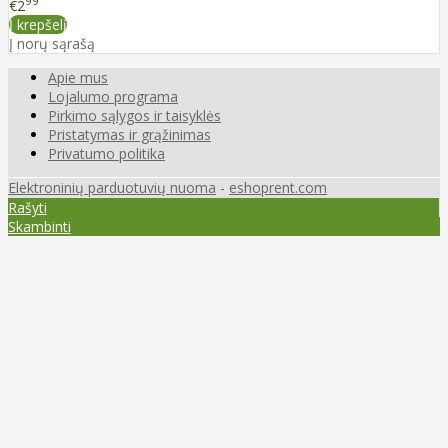
99
€2
Į krepšelį
Į norų sąrašą
Apie mus
Lojalumo programa
Pirkimo sąlygos ir taisyklės
Pristatymas ir grąžinimas
Privatumo politika
Elektroninių parduotuvių nuoma
-
eshoprent.com
Rašyti
Skambinti