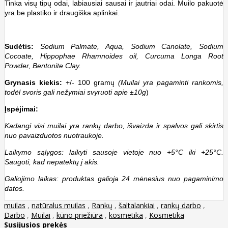
Tinka visų tipų odai, labiausiai sausai ir jautriai odai.
Muilo pakuotė
yra be plastiko ir draugiška aplinkai.
Sudėtis:
Sodium Palmate, Aqua, Sodium Canolate, Sodium
Cocoate, Hippophae Rhamnoides oil, Curcuma Longa Root
Powder, Bentonite Clay.
Grynasis kiekis:
+/- 100 gramų
(Muilai yra pagaminti rankomis,
todėl svoris gali nežymiai svyruoti apie ±10g
)
Įspėjimai:
Kadangi visi muilai yra rankų darbo, išvaizda ir spalvos gali skirtis
nuo pavaizduotos nuotraukoje.
Laikymo sąlygos: laikyti sausoje vietoje nuo +5°C iki +25°C.
Saugoti, kad nepatektų į akis.
Galiojimo laikas: produktas galioja 24 mėnesius nuo pagaminimo
datos.
muilas
,
natūralus muilas
,
Rankų
,
šaltalankiai
,
rankų darbo
,
Darbo
,
Muilai
,
kūno priežiūra
,
kosmetika
,
Kosmetika
Susijusios prekės