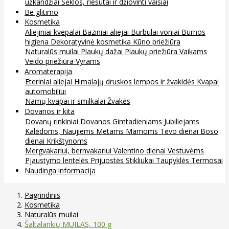
užkandžiai
Sėklos, riešutai ir džiovinti vaisiai
Be glitimo
Kosmetika
Aliejiniai kvepalai
Baziniai aliejai
Burbulai voniai
Burnos
higiena
Dekoratyvinė kosmetika
Kūno priežiūra
Naturalūs muilai
Plaukų dažai
Plaukų priežiūra
Vaikams
Veido priežiūra
Vyrams
Aromaterapija
Eteriniai aliejai
Himalajų druskos lempos ir žvakidės
Kvapai
automobiliui
Namų kvapai ir smilkalai
Žvakės
Dovanos ir kita
Dovanų rinkiniai
Dovanos
Gimtadieniams
Jubiliejams
Kalėdoms, Naujiems Metams
Mamoms
Tėvo dienai
Boso
dienai
Krikštynoms
Mergvakariui, bernvakariui
Valentino dienai
Vestuvėms
Pjaustymo lentelės
Prijuostės
Stikliukai
Taupyklės
Termosai
Naudinga informacija
Pagrindinis
Kosmetika
Naturalūs muilai
Šaltalankių MUILAS, 100 g