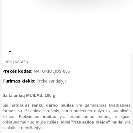
Į norų sąrašą
Prekės kodas:
NATURIDEJOS-005
Turimas kiekis:
Prekė sandėlyje
Šaltalankių MUILAS, 100 g
Šis
natūralus rankų darbo
muilas
yra gaminamas kvadratinės
formos su išskirtiniais raštais, kurio sudėtinės dalys tik augalinės
kilmės. Kiekvienas
muilas
yra brandinamas mėnesį ir ilgiau
priklausomai nuo muilo rūšies, todėl
"Natūralios Idėjos" muilai
yra
skalsūs ir netyžtantys.