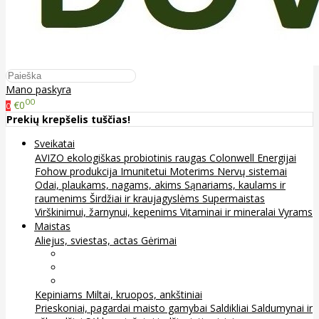
Mano paskyra
00
€0
0
Prekių krepšelis tuščias!
Sveikatai
AVIZO ekologiškas probiotinis raugas
Colonwell
Energijai
Fohow produkcija
Imunitetui
Moterims
Nervų sistemai
Odai, plaukams, nagams, akims
Sąnariams, kaulams ir
raumenims
Širdžiai ir kraujagyslėms
Supermaistas
Virškinimui, žarnynui, kepenims
Vitaminai ir mineralai
Vyrams
Maistas
Aliejus, sviestas, actas
Gėrimai
Arbata
Kava, kakava ir kita
Sultys
Kepiniams
Miltai, kruopos, ankštiniai
Prieskoniai, pagardai maisto gamybai
Saldikliai
Saldumynai ir