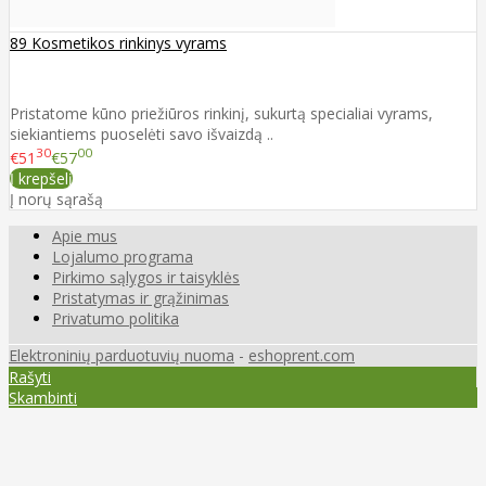
89 Kosmetikos rinkinys vyrams
Pristatome kūno priežiūros rinkinį, sukurtą specialiai vyrams,
siekiantiems puoselėti savo išvaizdą ..
30
00
€51
€57
Į krepšelį
Į norų sąrašą
Apie mus
Lojalumo programa
Pirkimo sąlygos ir taisyklės
Pristatymas ir grąžinimas
Privatumo politika
Elektroninių parduotuvių nuoma
-
eshoprent.com
Rašyti
Skambinti