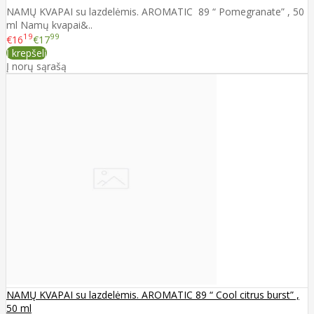
NAMŲ KVAPAI su lazdelėmis. AROMATIC 89 “ Pomegranate” , 50
ml Namų kvapai&..
19
99
€16
€17
Į krepšelį
Į norų sąrašą
NAMŲ KVAPAI su lazdelėmis. AROMATIC 89 “ Cool citrus burst” ,
50 ml