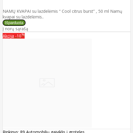
NAMŲ KVAPAI su lazdelėmis “ Cool citrus burst” , 50 ml Namų
kvapai su lazdelėmis..
Į norų sąrašą
%
Akcija
-10
Rinkinys: 89 Automobilių gaiviklis į groteles