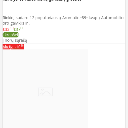
Rinkinį sudaro 12 populiariausių Aromatic •89• kvapų Automobilio
oro gaiviklis ir ..
30
00
€33
€37
Į krepšelį
Į norų sąrašą
%
Akcija
-10