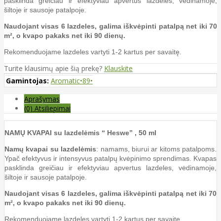
pasklinda greičiau ir efektyviau apvertus lazdeles, vėdinamoje,
šiltoje ir sausoje patalpoje.
Naudojant visas 6 lazdeles, galima iškvėpinti patalpą net iki 70
m², o kvapo pakaks net iki 90 dienų.
Rekomenduojame lazdeles vartyti 1-2 kartus per savaitę.
Turite klausimų apie šią prekę?
Klauskite
Gamintojas:
Aromatic•89•
Aprašymas
(0) Atsiliepimai
NAMŲ KVAPAI su lazdelėmis “ Heswe” , 50 ml
Namų kvapai
su lazdelėmis
: namams, biurui ar kitoms patalpoms.
Ypač efektyvus ir intensyvus patalpų kvėpinimo sprendimas. Kvapas
pasklinda greičiau ir efektyviau apvertus lazdeles, vėdinamoje,
šiltoje ir sausoje patalpoje.
Naudojant visas 6 lazdeles, galima iškvėpinti patalpą net iki 70
m², o kvapo pakaks net iki 90 dienų.
Rekomenduojame lazdeles vartyti 1-2 kartus per savaitę.