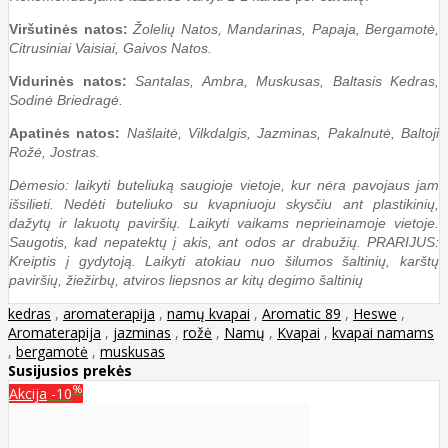
Viršutinės natos:
Žolelių Natos, Mandarinas, Papaja, Bergamotė,
Citrusiniai Vaisiai, Gaivos Natos.
Vidurinės natos:
Santalas, Ambra, Muskusas, Baltasis Kedras,
Sodinė Briedragė.
Apatinės natos:
Našlaitė, Vilkdalgis, Jazminas, Pakalnutė, Baltoji
Rožė, Jostras.
Dėmesio: laikyti buteliuką saugioje vietoje, kur nėra pavojaus jam
išsilieti. Nedėti buteliuko su kvapniuoju skysčiu ant plastikinių,
dažytų ir lakuotų paviršių. Laikyti vaikams neprieinamoje vietoje.
Saugotis, kad nepatektų į akis, ant odos ar drabužių. PRARIJUS:
Kreiptis į gydytoją. Laikyti atokiau nuo šilumos šaltinių, karštų
paviršių, žiežirbų, atviros liepsnos ar kitų degimo šaltinių
kedras
,
aromaterapija
,
namų kvapai
,
Aromatic 89
,
Heswe
,
Aromaterapija
,
jazminas
,
rožė
,
Namų
,
Kvapai
,
kvapai namams
,
bergamotė
,
muskusas
Susijusios prekės
%
Akcija
-10