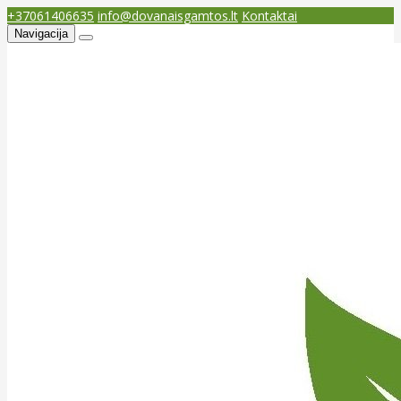
+37061406635
info@dovanaisgamtos.lt
Kontaktai
Navigacija