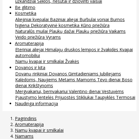
užkandžiai
Sėklos, riešutai ir džiovinti vaisiai
Be glitimo
Kosmetika
Aliejiniai kvepalai
Baziniai aliejai
Burbulai voniai
Burnos
higiena
Dekoratyvinė kosmetika
Kūno priežiūra
Naturalūs muilai
Plaukų dažai
Plaukų priežiūra
Vaikams
Veido priežiūra
Vyrams
Aromaterapija
Eteriniai aliejai
Himalajų druskos lempos ir žvakidės
Kvapai
automobiliui
Namų kvapai ir smilkalai
Žvakės
Dovanos ir kita
Dovanų rinkiniai
Dovanos
Gimtadieniams
Jubiliejams
Kalėdoms, Naujiems Metams
Mamoms
Tėvo dienai
Boso
dienai
Krikštynoms
Mergvakariui, bernvakariui
Valentino dienai
Vestuvėms
Pjaustymo lentelės
Prijuostės
Stikliukai
Taupyklės
Termosai
Naudinga informacija
Pagrindinis
Aromaterapija
Namų kvapai ir smilkalai
Namams