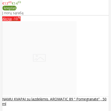
49
99
€13
€14
Į krepšelį
Į norų sąrašą
%
Akcija
-10
NAMŲ KVAPAI su lazdelėmis. AROMATIC 89 “ Pomegranate” , 50
ml