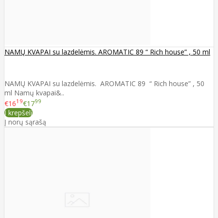
NAMŲ KVAPAI su lazdelėmis. AROMATIC 89 “ Rich house” , 50 ml
NAMŲ KVAPAI su lazdelėmis. AROMATIC 89 “ Rich house” , 50
ml Namų kvapai&..
19
99
€16
€17
Į krepšelį
Į norų sąrašą