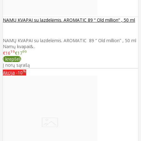
NAMŲ KVAPAI su lazdelėmis. AROMATIC 89 “ Old million” , 50 ml
NAMŲ KVAPAI su lazdelėmis. AROMATIC 89 “ Old million” , 50 ml
Namų kvapai&..
19
99
€16
€17
Į krepšelį
Į norų sąrašą
%
Akcija
-10