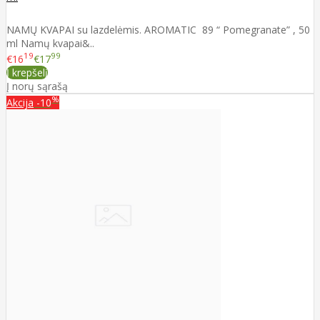
NAMŲ KVAPAI su lazdelėmis. AROMATIC 89 “ Pomegranate” , 50
ml Namų kvapai&..
19
99
€16
€17
Į krepšelį
Į norų sąrašą
%
Akcija
-10