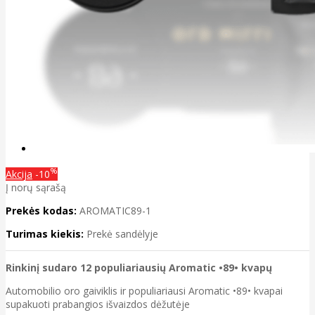
%
Akcija
-10
Į norų sąrašą
Prekės kodas:
AROMATIC89-1
Turimas kiekis:
Prekė sandėlyje
Rinkinį sudaro 12 populiariausių Aromatic •89• kvapų
Automobilio oro gaiviklis ir populiariausi Aromatic •89• kvapai
supakuoti prabangios išvaizdos dėžutėje