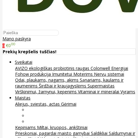
Mano paskyra
00
€0
0
Prekių krepšelis tuščias!
Sveikatai
AVIZO ekologiškas probiotinis raugas
Colonwell
Energijai
Fohow produkcija
Imunitetui
Moterims
Nervų sistemai
Odai, plaukams, nagams, akims
Sąnariams, kaulams ir
raumenims
Širdžiai ir kraujagyslėms
Supermaistas
Virškinimui, žarnynui, kepenims
Vitaminai ir mineralai
Vyrams
Maistas
Aliejus, sviestas, actas
Gėrimai
Arbata
Kava, kakava ir kita
Sultys
Kepiniams
Miltai, kruopos, ankštiniai
Prieskoniai, pagardai maisto gamybai
Saldikliai
Saldumynai ir