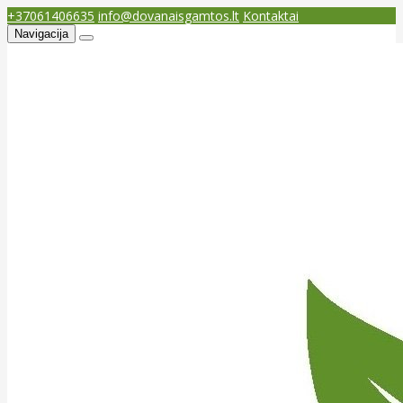
+37061406635
info@dovanaisgamtos.lt
Kontaktai
Navigacija