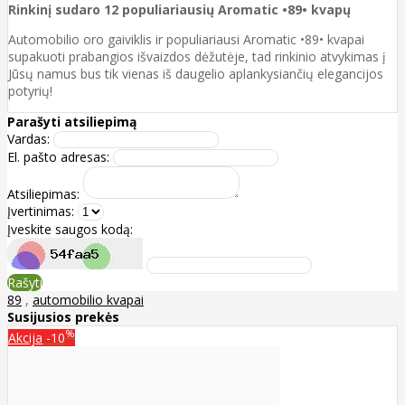
Rinkinį sudaro 12 populiariausių Aromatic •89• kvapų
Automobilio oro gaiviklis ir populiariausi Aromatic •89• kvapai
supakuoti prabangios išvaizdos dėžutėje, tad rinkinio atvykimas į
Jūsų namus bus tik vienas iš daugelio aplankysiančių elegancijos
potyrių!
Parašyti atsiliepimą
Vardas:
El. pašto adresas:
Atsiliepimas:
Įvertinimas:
Įveskite saugos kodą:
Rašyti
89
,
automobilio kvapai
Susijusios prekės
%
Akcija
-10