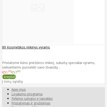
89 Kosmetikos rinkinys vyrams
Pristatome kūno priežiūros rinkinį, sukurtą specialiai vyrams,
siekiantiems puoselėti savo išvaizdą ..
30
00
€51
€57
Į krepšelį
Į norų sąrašą
Apie mus
Lojalumo programa
Pirkimo sąlygos ir taisyklės
Pristatymas ir grąžinimas