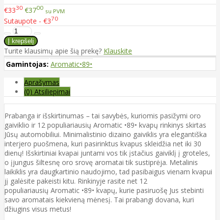
30
00
€33
€37
su PVM
70
Sutaupote - €3
Turite klausimų apie šią prekę?
Klauskite
Gamintojas:
Aromatic•89•
Aprašymas
(0) Atsiliepimai
Prabanga ir išskirtinumas – tai savybės, kuriomis pasižymi oro
gaiviklio ir 12 populiariausių Aromatic •89• kvapų rinkinys skirtas
Jūsų automobiliui. Minimalistinio dizaino gaiviklis yra elegantiška
interjero puošmena, kuri pasirinktus kvapus skleidžia net iki 30
dienų! Išskirtiniai kvapai juntami vos tik įstačius gaiviklį į groteles,
o įjungus šiltesnę oro srovę aromatai tik sustiprėja. Metalinis
laikiklis yra daugkartinio naudojimo, tad pasibaigus vienam kvapui
jį galėsite pakeisti kitu. Rinkinyje rasite net 12
populiariausių Aromatic •89• kvapų, kurie pasiruošę Jus stebinti
savo aromatais kiekvieną mėnesį. Tai prabangi dovana, kuri
džiugins visus metus!