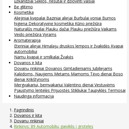
užkandžiai
Sėklos, riešutai ir džiovinti vaisiai
Be glitimo
Kosmetika
Aliejiniai kvepalai
Baziniai aliejai
Burbulai voniai
Burnos
higiena
Dekoratyvinė kosmetika
Kūno priežiūra
Naturalūs muilai
Plaukų dažai
Plaukų priežiūra
Vaikams
Veido priežiūra
Vyrams
Aromaterapija
Eteriniai aliejai
Himalajų druskos lempos ir žvakidės
Kvapai
automobiliui
Namų kvapai ir smilkalai
Žvakės
Dovanos ir kita
Dovanų rinkiniai
Dovanos
Gimtadieniams
Jubiliejams
Kalėdoms, Naujiems Metams
Mamoms
Tėvo dienai
Boso
dienai
Krikštynoms
Mergvakariui, bernvakariui
Valentino dienai
Vestuvėms
Pjaustymo lentelės
Prijuostės
Stikliukai
Taupyklės
Termosai
Naudinga informacija
Pagrindinis
Dovanos ir kita
Dovanų rinkiniai
Rinkinys: 89 Automobilių gaiviklis į groteles