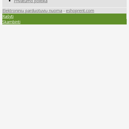
Privatumo politika
Elektroninių parduotuvių nuoma
-
eshoprent.com
Rašyti
Skambinti