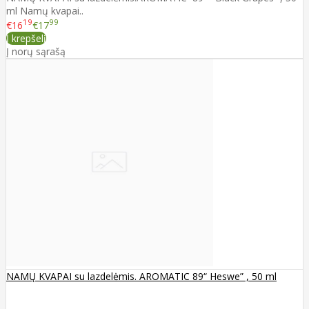
ml Namų kvapai..
19
99
€16
€17
Į krepšelį
Į norų sąrašą
NAMŲ KVAPAI su lazdelėmis. AROMATIC 89“ Heswe” , 50 ml