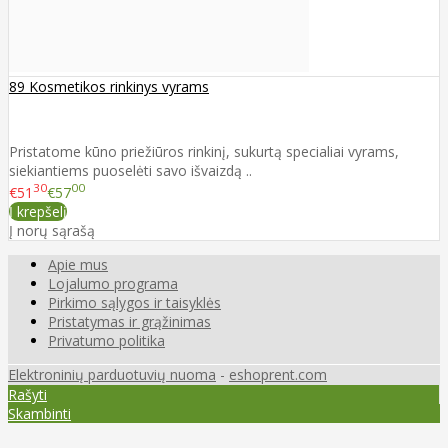
89 Kosmetikos rinkinys vyrams
Pristatome kūno priežiūros rinkinį, sukurtą specialiai vyrams,
siekiantiems puoselėti savo išvaizdą ..
30
00
€51
€57
Į krepšelį
Į norų sąrašą
Apie mus
Lojalumo programa
Pirkimo sąlygos ir taisyklės
Pristatymas ir grąžinimas
Privatumo politika
Elektroninių parduotuvių nuoma
-
eshoprent.com
Rašyti
Skambinti