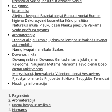
užkandžiai
Sėklos, riešutai ir džiovinti vaisiai
Be glitimo
Kosmetika
Aliejiniai kvepalai
Baziniai aliejai
Burbulai voniai
Burnos
higiena
Dekoratyvinė kosmetika
Kūno priežiūra
Naturalūs muilai
Plaukų dažai
Plaukų priežiūra
Vaikams
Veido priežiūra
Vyrams
Aromaterapija
Eteriniai aliejai
Himalajų druskos lempos ir žvakidės
Kvapai
automobiliui
Namų kvapai ir smilkalai
Žvakės
Dovanos ir kita
Dovanų rinkiniai
Dovanos
Gimtadieniams
Jubiliejams
Kalėdoms, Naujiems Metams
Mamoms
Tėvo dienai
Boso
dienai
Krikštynoms
Mergvakariui, bernvakariui
Valentino dienai
Vestuvėms
Pjaustymo lentelės
Prijuostės
Stikliukai
Taupyklės
Termosai
Naudinga informacija
Pagrindinis
Aromaterapija
Namų kvapai ir smilkalai
Namams