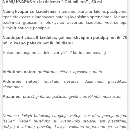
NAMŲ KVAPAS su lazdelėmis “ Old million” , 50 ml
Namų kvapai
su lazdelėmis
: namams, biurui ar kitoms patalpoms.
Ypač efektyvus ir intensyvus patalpų kvėpinimo sprendimas. Kvapas
pasklinda greičiau ir efektyviau apvertus lazdeles, vėdinamoje,
šiltoje ir sausoje patalpoje.
Naudojant visas 6 lazdeles, galima iškvėpinti patalpą net iki 70
m², o kvapo pakaks net iki 90 dienų.
Rekomenduojame lazdeles vartyti 1-2 kartus per savaitę.
Viršutinės natos:
greipfrutas, citrina, apelsinas, mėta.
Vidurinės natos:
muskato riešutas, Jazminas, gvazdikas,
cinamonas
.
Apatinės natos:
gintaras, pačiulis, gyvūninės Kilmės muskusas
.
Dėmesio: laikyti buteliuką saugioje vietoje, kur nėra pavojaus jam
išsilieti. Nedėti buteliuko su kvapniuoju skysčiu ant plastikinių,
dažytų ir lakuotų paviršių. Laikyti vaikams neprieinamoje vietoje.