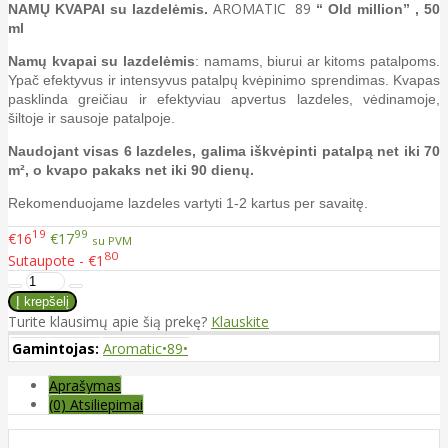
AROMATIC 89
NAMŲ KVAPAI su lazdelėmis.
“ Old million” , 50
ml
Namų kvapai
su lazdelėmis
: namams, biurui ar kitoms patalpoms.
Ypač efektyvus ir intensyvus patalpų kvėpinimo sprendimas. Kvapas
pasklinda greičiau ir efektyviau apvertus lazdeles, vėdinamoje,
šiltoje ir sausoje patalpoje.
Naudojant visas 6 lazdeles, galima iškvėpinti patalpą net iki 70
m², o kvapo pakaks net iki 90 dienų.
Rekomenduojame lazdeles vartyti 1-2 kartus per savaitę.
19
99
€16
€17
su PVM
80
Sutaupote - €1
Turite klausimų apie šią prekę?
Klauskite
Gamintojas:
Aromatic•89•
Aprašymas
(0) Atsiliepimai