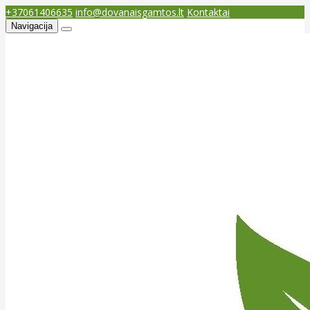
+37061406635
info@dovanaisgamtos.lt
Kontaktai
Navigacija