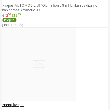
Kvapas AUTOMOBILIUI “Old million”, 8 ml Unikalaus dizaino,
kabinamas Aromatic 89..
59
99
€12
€13
Į krepšelį
Į norų sąrašą
Namų kvapas