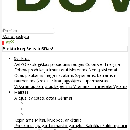
Mano paskyra
00
€0
0
Prekių krepšelis tuščias!
Sveikatai
AVIZO ekologiškas probiotinis raugas
Colonwell
Energijai
Fohow produkcija
Imunitetui
Moterims
Nervų sistemai
Odai, plaukams, nagams, akims
Sąnariams, kaulams ir
raumenims
Širdžiai ir kraujagyslėms
Supermaistas
Virškinimui, žarnynui, kepenims
Vitaminai ir mineralai
Vyrams
Maistas
Aliejus, sviestas, actas
Gėrimai
Arbata
Kava, kakava ir kita
Sultys
Kepiniams
Miltai, kruopos, ankštiniai
Prieskoniai, pagardai maisto gamybai
Saldikliai
Saldumynai ir