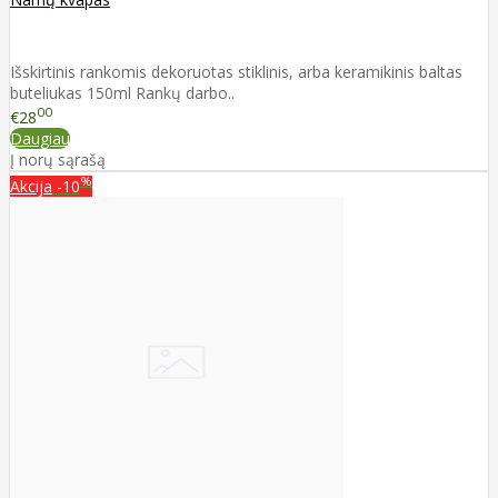
Išskirtinis rankomis dekoruotas stiklinis, arba keramikinis baltas
buteliukas 150ml Rankų darbo..
00
€28
Daugiau
Į norų sąrašą
%
Akcija
-10