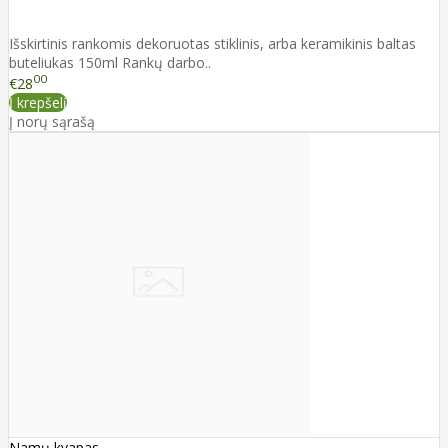
Išskirtinis rankomis dekoruotas stiklinis, arba keramikinis baltas
buteliukas 150ml Rankų darbo..
00
€28
Į krepšelį
Į norų sąrašą
Namų kvapas