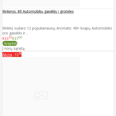
Rinkinys: 89 Automobilių gaiviklis į groteles
Rinkinį sudaro 12 populiariausių Aromatic •89• kvapų Automobilio
oro gaiviklis ir ..
30
00
€33
€37
Į krepšelį
Į norų sąrašą
%
Akcija
-10