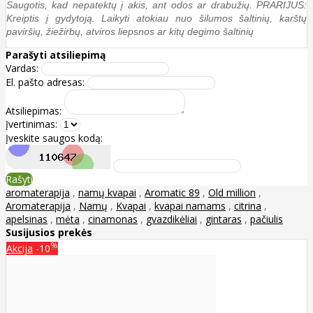
Saugotis, kad nepatektų į akis, ant odos ar drabužių. PRARIJUS:
Kreiptis į gydytoją. Laikyti atokiau nuo šilumos šaltinių, karštų
paviršių, žiežirbų, atviros liepsnos ar kitų degimo šaltinių
Parašyti atsiliepimą
Vardas:
El. pašto adresas:
Atsiliepimas:
Įvertinimas:
Įveskite saugos kodą:
Rašyti
aromaterapija
,
namų kvapai
,
Aromatic 89
,
Old million
,
Aromaterapija
,
Namų
,
Kvapai
,
kvapai namams
,
citrina
,
apelsinas
,
mėta
,
cinamonas
,
gvazdikėliai
,
gintaras
,
pačiulis
Susijusios prekės
%
Akcija
-10