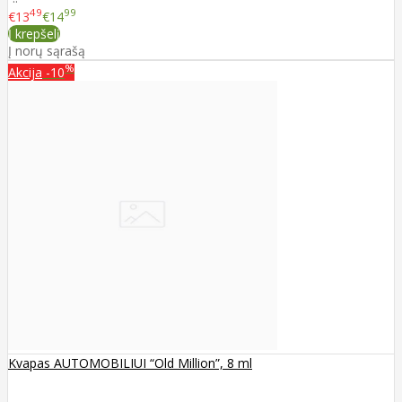
49
99
€13
€14
Į krepšelį
Į norų sąrašą
%
Akcija
-10
Kvapas AUTOMOBILIUI “Old Million”, 8 ml