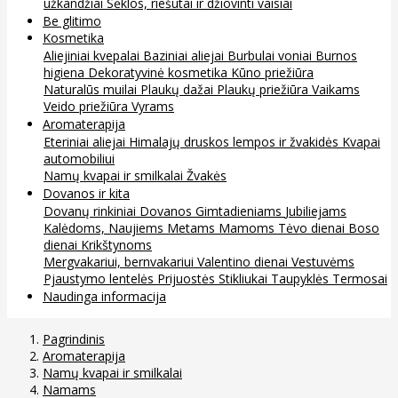
užkandžiai
Sėklos, riešutai ir džiovinti vaisiai
Be glitimo
Kosmetika
Aliejiniai kvepalai
Baziniai aliejai
Burbulai voniai
Burnos
higiena
Dekoratyvinė kosmetika
Kūno priežiūra
Naturalūs muilai
Plaukų dažai
Plaukų priežiūra
Vaikams
Veido priežiūra
Vyrams
Aromaterapija
Eteriniai aliejai
Himalajų druskos lempos ir žvakidės
Kvapai
automobiliui
Namų kvapai ir smilkalai
Žvakės
Dovanos ir kita
Dovanų rinkiniai
Dovanos
Gimtadieniams
Jubiliejams
Kalėdoms, Naujiems Metams
Mamoms
Tėvo dienai
Boso
dienai
Krikštynoms
Mergvakariui, bernvakariui
Valentino dienai
Vestuvėms
Pjaustymo lentelės
Prijuostės
Stikliukai
Taupyklės
Termosai
Naudinga informacija
Pagrindinis
Aromaterapija
Namų kvapai ir smilkalai
Namams