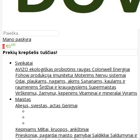
Mano paskyra
00
€0
0
Prekių krepšelis tuščias!
Sveikatai
AVIZO ekologiškas probiotinis raugas
Colonwell
Energijai
Fohow produkcija
Imunitetui
Moterims
Nervų sistemai
Odai, plaukams, nagams, akims
Sąnariams, kaulams ir
raumenims
Širdžiai ir kraujagyslėms
Supermaistas
Virškinimui, žarnynui, kepenims
Vitaminai ir mineralai
Vyrams
Maistas
Aliejus, sviestas, actas
Gėrimai
Arbata
Kava, kakava ir kita
Sultys
Kepiniams
Miltai, kruopos, ankštiniai
Prieskoniai, pagardai maisto gamybai
Saldikliai
Saldumynai ir