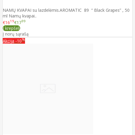
NAMŲ KVAPAI su lazdelėmis.AROMATIC 89 “ Black Grapes” , 50
ml Namų kvapai..
19
99
€16
€17
Į krepšelį
Į norų sąrašą
%
Akcija
-10