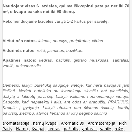
Naudojant visas 6 lazdeles, galima iškvėpinti patalpą net iki 70
m², o kvapo pakaks net iki 90 dienų.
Rekomenduojame lazdeles vartyti 1-2 kartus per savaitę.
Viršutinės natos:
laimas, obuolys, greipfrutas, citrina
.
Vidurinės natos
:
rožė, jazminas, bazilikas
.
Apatinės natos
:
kedras, pačiulis, gintaro muskusas, santalas,
vanilė, auksabarzdis
.
Dėmesio: laikyti buteliuką saugioje vietoje, kur nėra pavojaus jam
išsilieti. Nedėti buteliuko su kvapniuoju skysčiu ant plastikinių,
dažytų ir lakuotų paviršių. Laikyti vaikams neprieinamoje vietoje.
Saugotis, kad nepatektų į akis, ant odos ar drabužių. PRARIJUS:
Kreiptis į gydytoją. Laikyti atokiau nuo šilumos šaltinių, karštų
paviršių, žiežirbų, atviros liepsnos ar kitų degimo šaltinių
aromaterapija
,
namų kvapai
,
Aromatic 89
,
Aromaterapija
,
Rich
Party
,
Namų
,
Kvapai
,
kedras
,
pačiulis
,
gintaras
,
vanilė
,
rožė
,