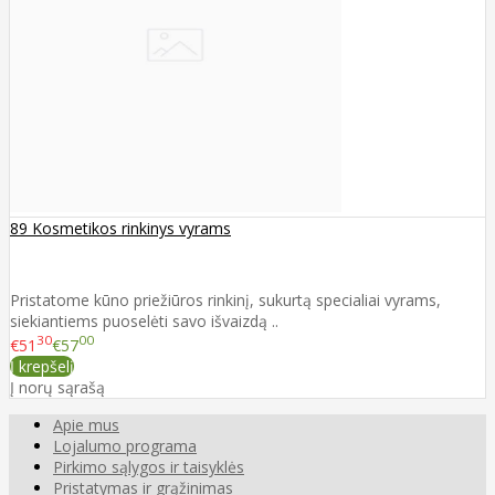
89 Kosmetikos rinkinys vyrams
Pristatome kūno priežiūros rinkinį, sukurtą specialiai vyrams,
siekiantiems puoselėti savo išvaizdą ..
30
00
€51
€57
Į krepšelį
Į norų sąrašą
Apie mus
Lojalumo programa
Pirkimo sąlygos ir taisyklės
Pristatymas ir grąžinimas