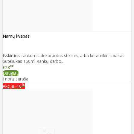
Namų kvapas
Išskirtinis rankomis dekoruotas stiklinis, arba keramikinis baltas
buteliukas 150ml Rankų darbo..
00
€28
Daugiau
Į norų sąrašą
%
Akcija
-10