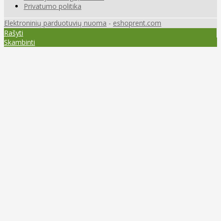
Privatumo politika
Elektroninių parduotuvių nuoma
-
eshoprent.com
Rašyti
Skambinti