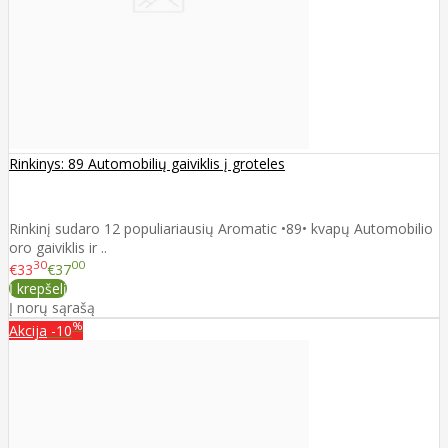
Rinkinys: 89 Automobilių gaiviklis į groteles
Rinkinį sudaro 12 populiariausių Aromatic •89• kvapų Automobilio
oro gaiviklis ir ..
30
00
€33
€37
Į krepšelį
Į norų sąrašą
%
Akcija
-10