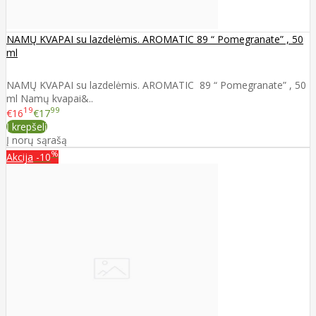
NAMŲ KVAPAI su lazdelėmis. AROMATIC 89 “ Pomegranate” , 50
ml
NAMŲ KVAPAI su lazdelėmis. AROMATIC 89 “ Pomegranate” , 50
ml Namų kvapai&..
19
99
€16
€17
Į krepšelį
Į norų sąrašą
%
Akcija
-10