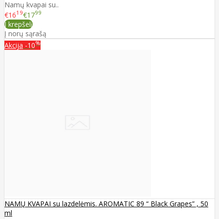
Namų kvapai su..
19
99
€16
€17
Į krepšelį
Į norų sąrašą
%
Akcija
-10
NAMŲ KVAPAI su lazdelėmis. AROMATIC 89 “ Black Grapes” , 50
ml