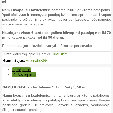
ml
Namų kvapai
su lazdelėmis
: namams, biurui ar kitoms patalpoms.
Ypač efektyvus ir intensyvus patalpų kvėpinimo sprendimas. Kvapas
pasklinda greičiau ir efektyviau apvertus lazdeles, vėdinamoje,
šiltoje ir sausoje patalpoje.
Naudojant visas 6 lazdeles, galima iškvėpinti patalpą net iki 70
m², o kvapo pakaks net iki 90 dienų.
Rekomenduojame lazdeles vartyti 1-2 kartus per savaitę.
Turite klausimų apie šią prekę?
Klauskite
Gamintojas:
Aromatic•89•
Aprašymas
(0) Atsiliepimai
NAMŲ KVAPAI su lazdelėmis “ Rich Party” , 50 ml
Namų kvapai
su lazdelėmis
: namams, biurui ar kitoms patalpoms.
Ypač efektyvus ir intensyvus patalpų kvėpinimo sprendimas. Kvapas
pasklinda greičiau ir efektyviau apvertus lazdeles, vėdinamoje,
šiltoje ir sausoje patalpoje.