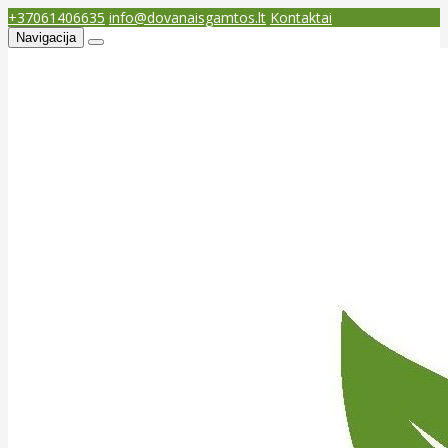
+37061406635
info@dovanaisgamtos.lt
Kontaktai
Navigacija