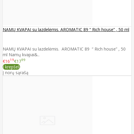
NAMŲ KVAPAI su lazdelėmis. AROMATIC 89 “ Rich house” , 50 ml
NAMŲ KVAPAI su lazdelėmis. AROMATIC 89 “ Rich house” , 50
ml Namų kvapai&..
19
99
€16
€17
Į krepšelį
Į norų sąrašą