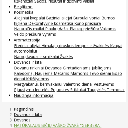
užkandžiai
Sėklos, riešutai ir džiovinti vaisiai
Be glitimo
Kosmetika
Aliejiniai kvepalai
Baziniai aliejai
Burbulai voniai
Burnos
higiena
Dekoratyvinė kosmetika
Kūno priežiūra
Naturalūs muilai
Plaukų dažai
Plaukų priežiūra
Vaikams
Veido priežiūra
Vyrams
Aromaterapija
Eteriniai aliejai
Himalajų druskos lempos ir žvakidės
Kvapai
automobiliui
Namų kvapai ir smilkalai
Žvakės
Dovanos ir kita
Dovanų rinkiniai
Dovanos
Gimtadieniams
Jubiliejams
Kalėdoms, Naujiems Metams
Mamoms
Tėvo dienai
Boso
dienai
Krikštynoms
Mergvakariui, bernvakariui
Valentino dienai
Vestuvėms
Pjaustymo lentelės
Prijuostės
Stikliukai
Taupyklės
Termosai
Naudinga informacija
Pagrindinis
Dovanos ir kita
Dovanos
NATŪRALAUS BIČIŲ VAŠKO ŽVAKĖ ''GERBERA''