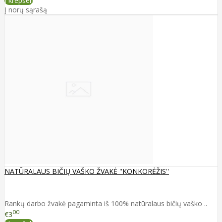
Į krepšelį
Į norų sąrašą
NATŪRALAUS BIČIŲ VAŠKO ŽVAKĖ ''KONKORĖŽIS''
Rankų darbo žvakė pagaminta iš 100% natūralaus bičių vaško ..
00
€3