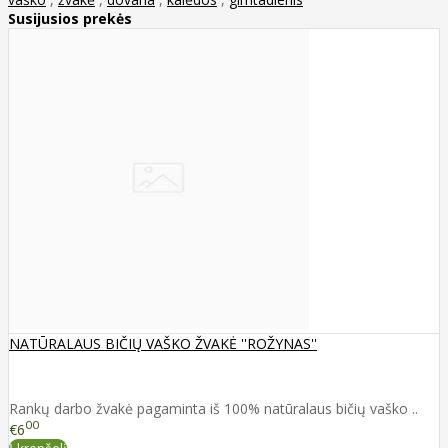
Susijusios prekės
NATŪRALAUS BIČIŲ VAŠKO ŽVAKĖ ''ROŽYNAS''
Rankų darbo žvakė pagaminta iš 100% natūralaus bičių vaško ..
00
€6