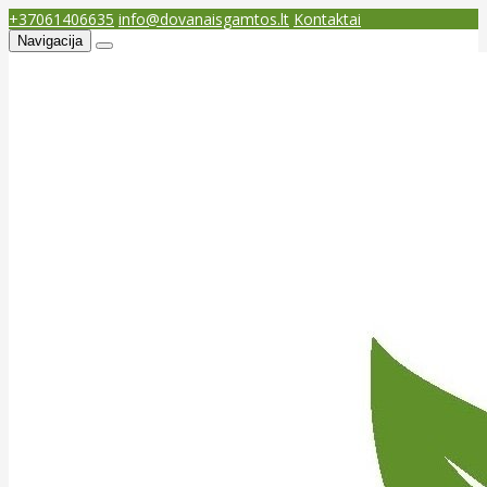
+37061406635
info@dovanaisgamtos.lt
Kontaktai
Navigacija