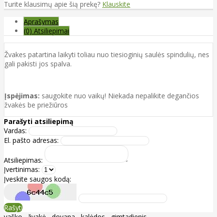
Turite klausimų apie šią prekę?
Klauskite
Aprašymas
(0) Atsiliepimai
Žvakes patartina laikyti toliau nuo tiesioginių saulės spindulių, nes
gali pakisti jos spalva.
Įspėjimas:
saugokite nuo vaikų! Niekada nepalikite degančios
žvakės be priežiūros
Parašyti atsiliepimą
Vardas:
El. pašto adresas:
Atsiliepimas:
Įvertinimas:
Įveskite saugos kodą:
Rašyti
vaško
,
žvakė
,
dovana
,
kalėdos
,
gimtadienis