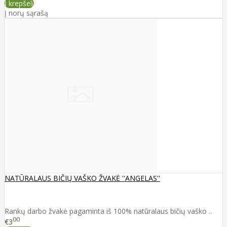
Į krepšelį
Į norų sąrašą
NATŪRALAUS BIČIŲ VAŠKO ŽVAKĖ ''ANGELAS''
Rankų darbo žvakė pagaminta iš 100% natūralaus bičių vaško ..
00
€3