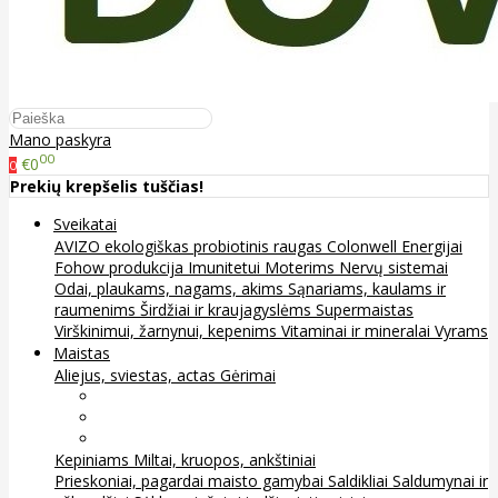
Mano paskyra
00
€0
0
Prekių krepšelis tuščias!
Sveikatai
AVIZO ekologiškas probiotinis raugas
Colonwell
Energijai
Fohow produkcija
Imunitetui
Moterims
Nervų sistemai
Odai, plaukams, nagams, akims
Sąnariams, kaulams ir
raumenims
Širdžiai ir kraujagyslėms
Supermaistas
Virškinimui, žarnynui, kepenims
Vitaminai ir mineralai
Vyrams
Maistas
Aliejus, sviestas, actas
Gėrimai
Arbata
Kava, kakava ir kita
Sultys
Kepiniams
Miltai, kruopos, ankštiniai
Prieskoniai, pagardai maisto gamybai
Saldikliai
Saldumynai ir