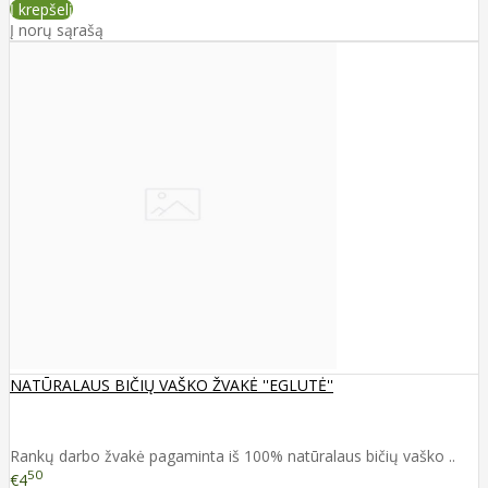
Į krepšelį
Į norų sąrašą
NATŪRALAUS BIČIŲ VAŠKO ŽVAKĖ ''EGLUTĖ''
Rankų darbo žvakė pagaminta iš 100% natūralaus bičių vaško ..
50
€4