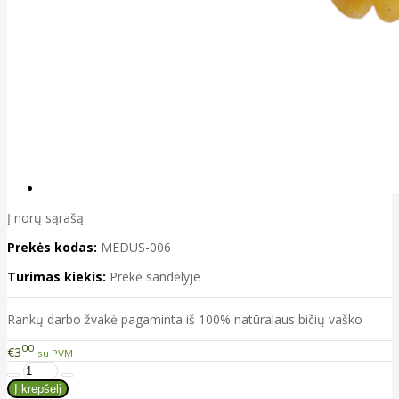
Į norų sąrašą
Prekės kodas:
MEDUS-006
Turimas kiekis:
Prekė sandėlyje
Rankų darbo žvakė pagaminta iš 100% natūralaus bičių vaško
00
€3
su PVM