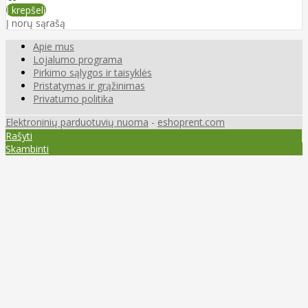
Į krepšelį
Į norų sąrašą
Apie mus
Lojalumo programa
Pirkimo sąlygos ir taisyklės
Pristatymas ir grąžinimas
Privatumo politika
Elektroninių parduotuvių nuoma
-
eshoprent.com
Rašyti
Skambinti