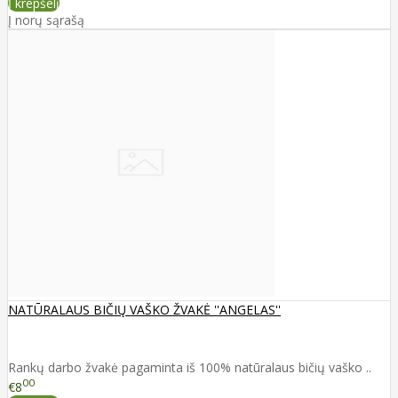
Į krepšelį
Į norų sąrašą
NATŪRALAUS BIČIŲ VAŠKO ŽVAKĖ ''ANGELAS''
Rankų darbo žvakė pagaminta iš 100% natūralaus bičių vaško ..
00
€8