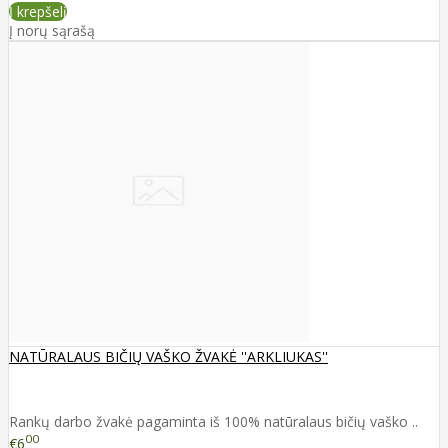
Į krepšelį
Į norų sąrašą
NATŪRALAUS BIČIŲ VAŠKO ŽVAKĖ ''ARKLIUKAS''
Rankų darbo žvakė pagaminta iš 100% natūralaus bičių vaško ..
00
€6