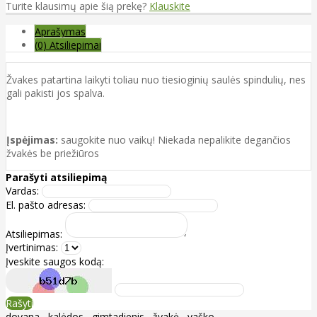
Turite klausimų apie šią prekę?
Klauskite
Aprašymas
(0) Atsiliepimai
Žvakes patartina laikyti toliau nuo tiesioginių saulės spindulių, nes
gali pakisti jos spalva.
Įspėjimas:
saugokite nuo vaikų! Niekada nepalikite degančios
žvakės be priežiūros
Parašyti atsiliepimą
Vardas:
El. pašto adresas:
Atsiliepimas:
Įvertinimas:
Įveskite saugos kodą:
Rašyti
dovana
,
kalėdos
,
gimtadienis
,
žvakė
,
vaško