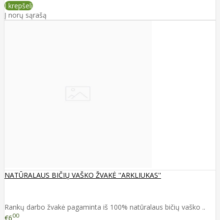
Į krepšelį
Į norų sąrašą
NATŪRALAUS BIČIŲ VAŠKO ŽVAKĖ ''ARKLIUKAS''
Rankų darbo žvakė pagaminta iš 100% natūralaus bičių vaško ..
00
€6