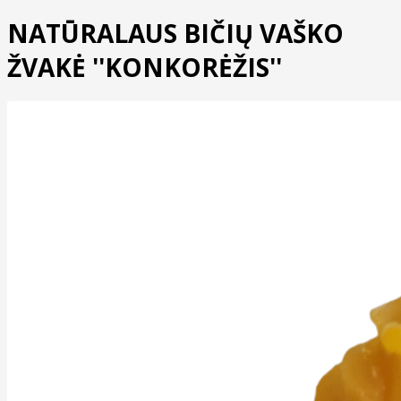
NATŪRALAUS BIČIŲ VAŠKO
ŽVAKĖ ''KONKORĖŽIS''