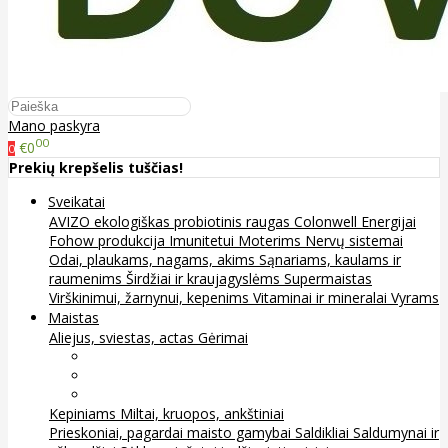
Mano paskyra
00
€0
0
Prekių krepšelis tuščias!
Sveikatai
AVIZO ekologiškas probiotinis raugas
Colonwell
Energijai
Fohow produkcija
Imunitetui
Moterims
Nervų sistemai
Odai, plaukams, nagams, akims
Sąnariams, kaulams ir
raumenims
Širdžiai ir kraujagyslėms
Supermaistas
Virškinimui, žarnynui, kepenims
Vitaminai ir mineralai
Vyrams
Maistas
Aliejus, sviestas, actas
Gėrimai
Arbata
Kava, kakava ir kita
Sultys
Kepiniams
Miltai, kruopos, ankštiniai
Prieskoniai, pagardai maisto gamybai
Saldikliai
Saldumynai ir