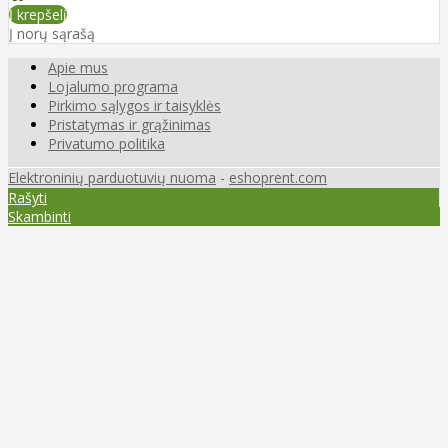
Į krepšelį
Į norų sąrašą
Apie mus
Lojalumo programa
Pirkimo sąlygos ir taisyklės
Pristatymas ir grąžinimas
Privatumo politika
Elektroninių parduotuvių nuoma
-
eshoprent.com
Rašyti
Skambinti