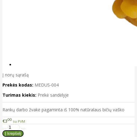
Į norų sąrašą
Prekės kodas:
MEDUS-004
Turimas kiekis:
Prekė sandėlyje
Rankų darbo žvakė pagaminta iš 100% natūralaus bičių vaško
00
€3
su PVM