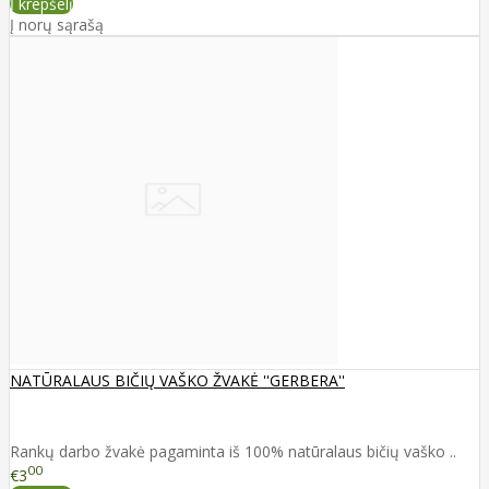
Į krepšelį
Į norų sąrašą
NATŪRALAUS BIČIŲ VAŠKO ŽVAKĖ ''GERBERA''
Rankų darbo žvakė pagaminta iš 100% natūralaus bičių vaško ..
00
€3