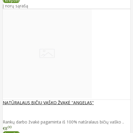
Į krepšelį
Į norų sąrašą
NATŪRALAUS BIČIŲ VAŠKO ŽVAKĖ ''ANGELAS''
Rankų darbo žvakė pagaminta iš 100% natūralaus bičių vaško ..
00
€8