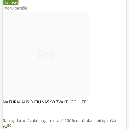
Į krepšelį
Į norų sąrašą
NATŪRALAUS BIČIŲ VAŠKO ŽVAKĖ ''EGLUTĖ''
Rankų darbo žvakė pagaminta iš 100% natūralaus bičių vaško ..
50
€4