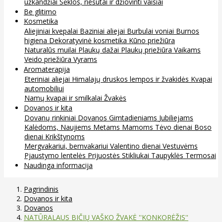
užkandžiai
Sėklos, riešutai ir džiovinti vaisiai
Be glitimo
Kosmetika
Aliejiniai kvepalai
Baziniai aliejai
Burbulai voniai
Burnos
higiena
Dekoratyvinė kosmetika
Kūno priežiūra
Naturalūs muilai
Plaukų dažai
Plaukų priežiūra
Vaikams
Veido priežiūra
Vyrams
Aromaterapija
Eteriniai aliejai
Himalajų druskos lempos ir žvakidės
Kvapai
automobiliui
Namų kvapai ir smilkalai
Žvakės
Dovanos ir kita
Dovanų rinkiniai
Dovanos
Gimtadieniams
Jubiliejams
Kalėdoms, Naujiems Metams
Mamoms
Tėvo dienai
Boso
dienai
Krikštynoms
Mergvakariui, bernvakariui
Valentino dienai
Vestuvėms
Pjaustymo lentelės
Prijuostės
Stikliukai
Taupyklės
Termosai
Naudinga informacija
Pagrindinis
Dovanos ir kita
Dovanos
NATŪRALAUS BIČIŲ VAŠKO ŽVAKĖ ''KONKORĖŽIS''