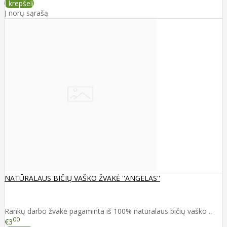
Į krepšelį
Į norų sąrašą
NATŪRALAUS BIČIŲ VAŠKO ŽVAKĖ ''ANGELAS''
Rankų darbo žvakė pagaminta iš 100% natūralaus bičių vaško ..
00
€3