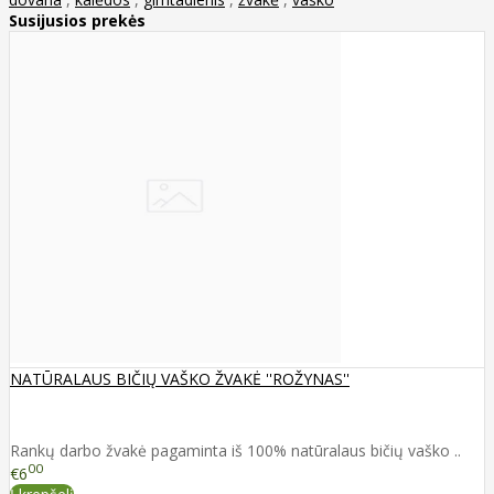
Susijusios prekės
NATŪRALAUS BIČIŲ VAŠKO ŽVAKĖ ''ROŽYNAS''
Rankų darbo žvakė pagaminta iš 100% natūralaus bičių vaško ..
00
€6