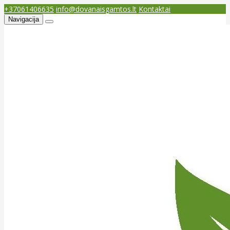
+37061406635
info@dovanaisgamtos.lt
Kontaktai
Navigacija