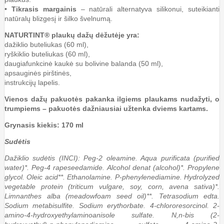
•
Tikrasis margainis
– natūrali alternatyva silikonui, suteikianti
natūralų blizgesį ir šilko švelnumą.
NATURTINT® plaukų dažų dėžutėje yra:
dažiklio buteliukas (60 ml),
ryškiklio buteliukas (60 ml),
daugiafunkcinė kaukė su bolivine balanda (50 ml),
apsauginės pirštinės,
instrukcijų lapelis.
Vienos dažų pakuotės pakanka ilgiems plaukams nudažyti, o
trumpiems – pakuotės dažniausiai užtenka dviems kartams.
Grynasis kiekis: 170 ml
Sudėtis
Dažiklio sudėtis (INCI): Peg-2 oleamine. Aqua purificata (purified
water)*. Peg-4 rapeseedamide. Alcohol denat (alcohol)*. Propylene
glycol. Oleic acid**. Ethanolamine. P-phenylenediamine. Hydrolyzed
vegetable protein (triticum vulgare, soy, corn, avena sativa)*.
Limnanthes alba (meadowfoam seed oil)**. Tetrasodium edta.
Sodium metabisulfite. Sodium erythorbate. 4-chlororesorcinol. 2-
amino-4-hydroxyethylaminoanisole sulfate. N,n-bis (2-