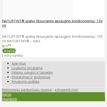
NATURTINT® spalvą fiksuojantis apsauginis kondicionierius, 150
ml
NATURTINT® spalvą fiksuojantis apsauginis kondicionierius, 150
ml NATURTINT® – natū..
49
€11
Į krepšelį
Į norų sąrašą
Apie mus
Lojalumo programa
Pirkimo sąlygos ir taisyklės
Pristatymas ir grąžinimas
Privatumo politika
Elektroninių parduotuvių nuoma
-
eshoprent.com
Rašyti
Skambinti