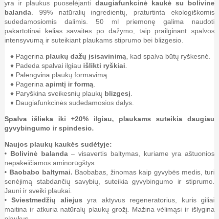
yra ir plaukus puoselėjanti
daugiafunkcinė kaukė su bolivine
balanda
. 99% natūralių ingredientų, praturtinta ekologiškomis
sudedamosiomis dalimis. 50 ml priemonę galima naudoti
pakartotinai kelias savaites po dažymo, taip prailginant spalvos
intensyvumą ir suteikiant plaukams stiprumo bei blizgesio.
♦ Pagerina
plaukų dažų įsisavinimą
, kad spalva būtų ryškesnė.
♦ Padeda spalvai ilgiau
išlikti ryškiai
.
♦ Palengvina plaukų formavimą.
♦ Pagerina
apimtį ir formą
.
♦ Paryškina sveikesnių plaukų
blizgesį
.
♦ Daugiafunkcinės sudedamosios dalys.
Spalva išlieka iki +20% ilgiau, plaukams suteikia daugiau
gyvybingumo ir spindesio.
Naujos plaukų kaukės sudėtyje:
•
Bolivinė balanda
– visavertis baltymas, kuriame yra aštuonios
nepakeičiamos aminorūgštys.
•
Baobabo baltymai.
Baobabas, žinomas kaip gyvybės medis, turi
senėjimą stabdančių savybių, suteikia gyvybingumo ir stiprumo.
Jauni ir sveiki plaukai.
•
Sviestmedžių aliejus
yra aktyvus regeneratorius, kuris giliai
maitina ir atkuria natūralų plaukų grožį. Mažina vėlimąsi ir išlygina
plaukus.