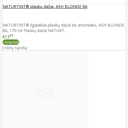
NATURTINT® plaukų dažai, ASH BLONDE 8A
NATURTINT® ilgalaikiai plaukų dažai be amoniako, ASH BLONDE
8A, 170 ml Plaukų dažai NATURT..
49
€13
Į krepšelį
Į norų sąrašą