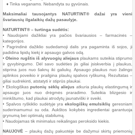
♦ Tinka veganams. Nebandyta su gyvūnais.
Maksimaliai tausojantys NATURTINT® dažai yra vieni
švariausių ilgalaikių dažų pasaulyje.
NATURTINT® – turtinga sudėtis:
• Naudojami dažikliai yra pačios švariausios – farmacinės –
kategorijos.
• Pagrindinė dažiklio sudedamoji dalis yra pagaminta iš sojos, ji
padidina lipidų kiekį ir apsaugo galvos odą.
•
Oleino rugštis iš alyvuogių aliejaus
plaukams suteikia stiprumo
ir gyvybingumo. Dėl savo sudėties jis giliai įsiskverbia į plaukus,
stiprina juos nuo šaknų iki galiukų. Apsaugo plaukus nuo žalingo
aplinkos poveikio ir prailgina plaukų spalvos ryškumą. Rezultatas –
giliai sudrėkinti, atstatyti ir stiprūs plaukai.
• Ekologiškas
putonių sėklų aliejus
atkuria plaukų elastingumą ir
apsaugo juos nuo drėgmės praradimo. Suteikia blizgesio ir
minkštumo, kad plaukai atrodytų jaunatviški ir sveiki.
• Spalvos ryškiklio sudėtyje yra
ekologiškų emulsiklių
geresniam
suderinamumui su oda. Aukštos kokybės ingredientai garantuoja
grynumą bei optimalų stabilumą.
• Naudojamas tik minimalus reikalingas peroksido kiekis.
NAUJOVĖ
– plaukų dažų pakuotėje be dažymui skirtų priemonių