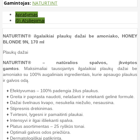
Gamintojas:
NATURTINT
Aprašymas
(0) Atsiliepimai
NATURTINT® ilgalaikiai plaukų dažai be amoniako, HONEY
BLONDE 9N, 170 ml
Plaukų dažai
NATURTINT® – natūralios spalvos, įkvėptos
gamtos
. Maksimaliai tausojantys ilgalaikiai plaukų dažai be
amoniako su 100% augaliniais ingredientais, kurie apsaugo plaukus
ir galvos odą.
♦ Efektyvumas – 100% padengia žilus plaukus.
♦ Greita ir paprasta naudoti, nelašanti ir netekanti gelinė formulė.
♦ Dažai švelnaus kvapo, nesukelia niežulio, nesausina.
♦ Stipresnis drėkinimas.
♦ Tvirtesni, lygesni ir pamaitinti plaukai.
♦ Intensyvi ir ilgai išliekanti spalva.
♦ Platus asortimentas – 25 ryškūs tonai.
♦ Optimali galvos odos priežiūra.
♦ Dermatologiškai patikrinta.