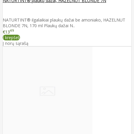
NATURTINT® plaukų dažai, HAZELNUT BLONDE 7N
NATURTINT® ilgalaikiai plaukų dažai be amoniako, HAZELNUT
BLONDE 7N, 170 ml Plaukų dažai N..
49
€13
Į krepšelį
Į norų sąrašą