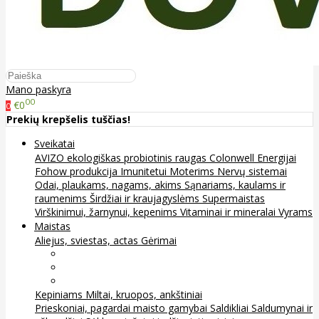
Mano paskyra
00
€0
0
Prekių krepšelis tuščias!
Sveikatai
AVIZO ekologiškas probiotinis raugas
Colonwell
Energijai
Fohow produkcija
Imunitetui
Moterims
Nervų sistemai
Odai, plaukams, nagams, akims
Sąnariams, kaulams ir
raumenims
Širdžiai ir kraujagyslėms
Supermaistas
Virškinimui, žarnynui, kepenims
Vitaminai ir mineralai
Vyrams
Maistas
Aliejus, sviestas, actas
Gėrimai
Arbata
Kava, kakava ir kita
Sultys
Kepiniams
Miltai, kruopos, ankštiniai
Prieskoniai, pagardai maisto gamybai
Saldikliai
Saldumynai ir