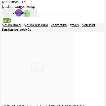
Įvertinimas:
Įveskite saugos kodą:
Rašyti
plaukų dažai
,
plaukų priežiūra
,
kosmetika
,
grožis
,
Naturtint
Susijusios prekės