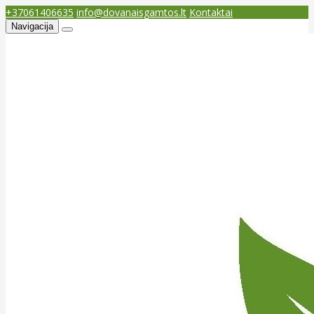
+37061406635
info@dovanaisgamtos.lt
Kontaktai
Navigacija