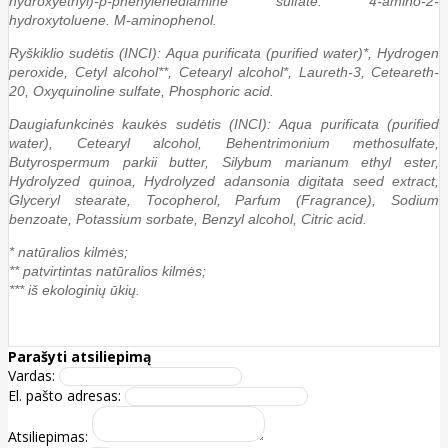
hydroxyethyl)-p-phenylenediamine sulfate. 4-amino-2-
hydroxytoluene. M-aminophenol.
Ryškiklio sudėtis (INCI): Aqua purificata (purified water)*, Hydrogen
peroxide, Cetyl alcohol**, Cetearyl alcohol*, Laureth-3, Ceteareth-
20, Oxyquinoline sulfate, Phosphoric acid.
Daugiafunkcinės kaukės sudėtis (INCI): Aqua purificata (purified
water), Cetearyl alcohol, Behentrimonium methosulfate,
Butyrospermum parkii butter, Silybum marianum ethyl ester,
Hydrolyzed quinoa, Hydrolyzed adansonia digitata seed extract,
Glyceryl stearate, Tocopherol, Parfum (Fragrance), Sodium
benzoate, Potassium sorbate, Benzyl alcohol, Citric acid.
* natūralios kilmės;
** patvirtintas natūralios kilmės;
*** iš ekologinių ūkių.
Parašyti atsiliepimą
Vardas:
El. pašto adresas:
Atsiliepimas: