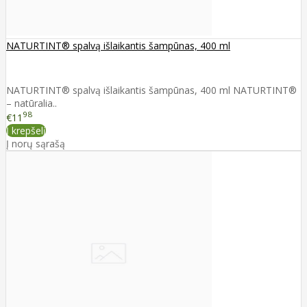
NATURTINT® spalvą išlaikantis šampūnas, 400 ml
NATURTINT® spalvą išlaikantis šampūnas, 400 ml NATURTINT®
– natūralia..
98
€11
Į krepšelį
Į norų sąrašą