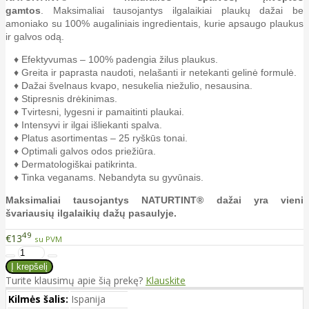
gamtos
. Maksimaliai tausojantys ilgalaikiai plaukų dažai be
amoniako su 100% augaliniais ingredientais, kurie apsaugo plaukus
ir galvos odą.
♦ Efektyvumas – 100% padengia žilus plaukus.
♦ Greita ir paprasta naudoti, nelašanti ir netekanti gelinė formulė.
♦ Dažai švelnaus kvapo, nesukelia niežulio, nesausina.
♦ Stipresnis drėkinimas.
♦ Tvirtesni, lygesni ir pamaitinti plaukai.
♦ Intensyvi ir ilgai išliekanti spalva.
♦ Platus asortimentas – 25 ryškūs tonai.
♦ Optimali galvos odos priežiūra.
♦ Dermatologiškai patikrinta.
♦ Tinka veganams. Nebandyta su gyvūnais.
Maksimaliai tausojantys NATURTINT® dažai yra vieni
švariausių ilgalaikių dažų pasaulyje.
49
€13
su PVM
Turite klausimų apie šią prekę?
Klauskite
Kilmės šalis:
Ispanija