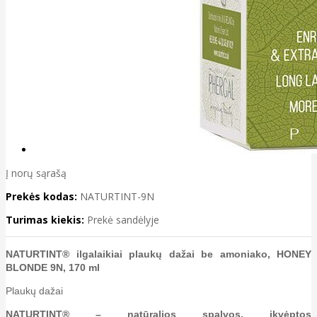
Į norų sąrašą
Prekės kodas:
NATURTINT-9N
Turimas kiekis:
Prekė sandėlyje
NATURTINT® ilgalaikiai plaukų dažai be amoniako, HONEY
BLONDE 9N, 170 ml
Plaukų dažai
NATURTINT® – natūralios spalvos, įkvėptos