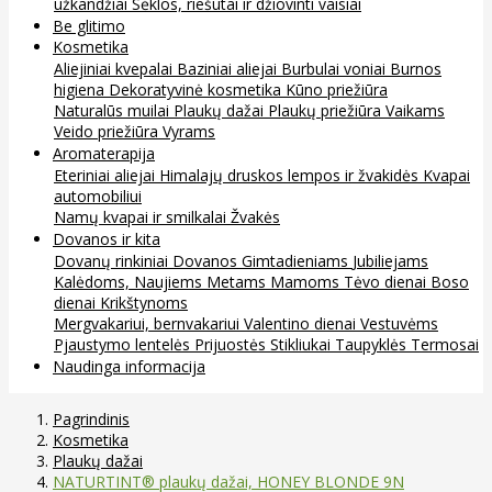
užkandžiai
Sėklos, riešutai ir džiovinti vaisiai
Be glitimo
Kosmetika
Aliejiniai kvepalai
Baziniai aliejai
Burbulai voniai
Burnos
higiena
Dekoratyvinė kosmetika
Kūno priežiūra
Naturalūs muilai
Plaukų dažai
Plaukų priežiūra
Vaikams
Veido priežiūra
Vyrams
Aromaterapija
Eteriniai aliejai
Himalajų druskos lempos ir žvakidės
Kvapai
automobiliui
Namų kvapai ir smilkalai
Žvakės
Dovanos ir kita
Dovanų rinkiniai
Dovanos
Gimtadieniams
Jubiliejams
Kalėdoms, Naujiems Metams
Mamoms
Tėvo dienai
Boso
dienai
Krikštynoms
Mergvakariui, bernvakariui
Valentino dienai
Vestuvėms
Pjaustymo lentelės
Prijuostės
Stikliukai
Taupyklės
Termosai
Naudinga informacija
Pagrindinis
Kosmetika
Plaukų dažai
NATURTINT® plaukų dažai, HONEY BLONDE 9N