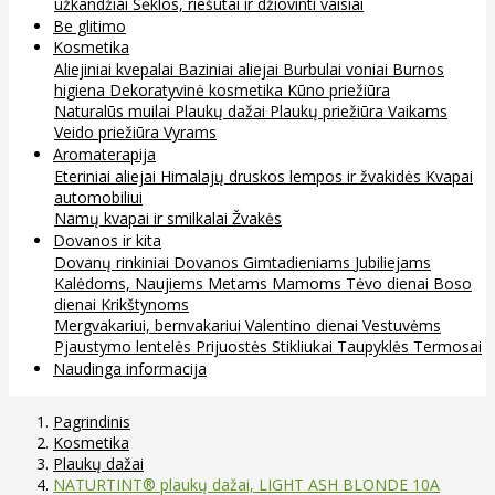
užkandžiai
Sėklos, riešutai ir džiovinti vaisiai
Be glitimo
Kosmetika
Aliejiniai kvepalai
Baziniai aliejai
Burbulai voniai
Burnos
higiena
Dekoratyvinė kosmetika
Kūno priežiūra
Naturalūs muilai
Plaukų dažai
Plaukų priežiūra
Vaikams
Veido priežiūra
Vyrams
Aromaterapija
Eteriniai aliejai
Himalajų druskos lempos ir žvakidės
Kvapai
automobiliui
Namų kvapai ir smilkalai
Žvakės
Dovanos ir kita
Dovanų rinkiniai
Dovanos
Gimtadieniams
Jubiliejams
Kalėdoms, Naujiems Metams
Mamoms
Tėvo dienai
Boso
dienai
Krikštynoms
Mergvakariui, bernvakariui
Valentino dienai
Vestuvėms
Pjaustymo lentelės
Prijuostės
Stikliukai
Taupyklės
Termosai
Naudinga informacija
Pagrindinis
Kosmetika
Plaukų dažai
NATURTINT® plaukų dažai, LIGHT ASH BLONDE 10A