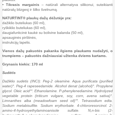
•
Tikrasis margainis
– natūrali alternatyva silikonui, suteikianti
natūralų blizgesį ir šilko švelnumą.
NATURTINT® plaukų dažų dėžutėje yra:
dažiklio buteliukas (60 ml),
ryškiklio buteliukas (60 ml),
daugiafunkcinė kaukė su bolivine balanda (50 ml),
apsauginės pirštinės,
instrukcijų lapelis.
Vienos dažų pakuotės pakanka ilgiems plaukams nudažyti, o
trumpiems – pakuotės dažniausiai užtenka dviems kartams.
Grynasis kiekis: 170 ml
Sudėtis
Dažiklio sudėtis (INCI): Peg-2 oleamine. Aqua purificata (purified
water)*. Peg-4 rapeseedamide. Alcohol denat (alcohol)*. Propylene
glycol. Oleic acid**. Ethanolamine. P-phenylenediamine. Hydrolyzed
vegetable protein (triticum vulgare, soy, corn, avena sativa)*.
Limnanthes alba (meadowfoam seed oil)**. Tetrasodium edta.
Sodium metabisulfite. Sodium erythorbate. 4-chlororesorcinol. 2-
amino-4-hydroxyethylaminoanisole sulfate. N,n-bis (2-