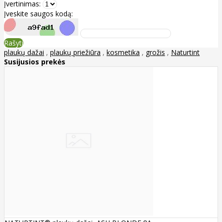
Įvertinimas:
Įveskite saugos kodą:
Rašyti
plaukų dažai
,
plaukų priežiūra
,
kosmetika
,
grožis
,
Naturtint
Susijusios prekės