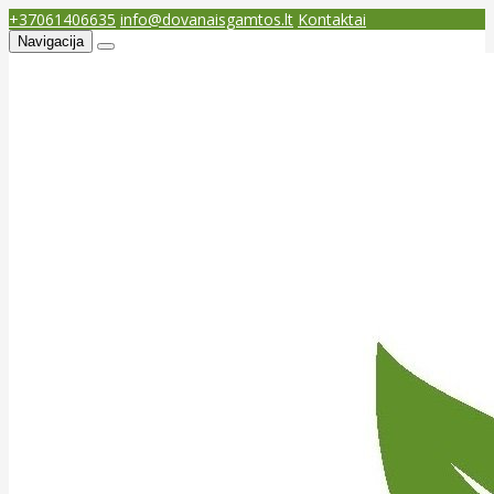
+37061406635
info@dovanaisgamtos.lt
Kontaktai
Navigacija