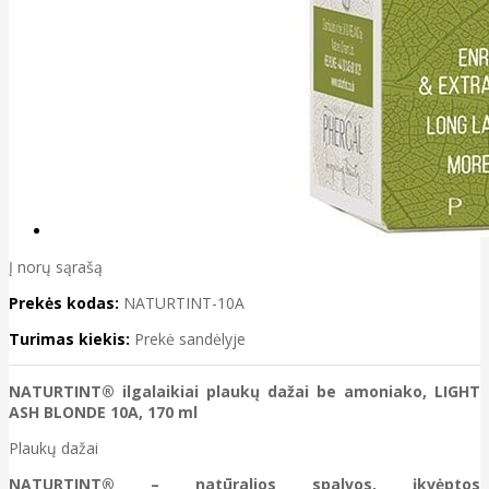
Į norų sąrašą
Prekės kodas:
NATURTINT-10A
Turimas kiekis:
Prekė sandėlyje
NATURTINT® ilgalaikiai plaukų dažai be amoniako, LIGHT
ASH BLONDE 10A, 170 ml
Plaukų dažai
NATURTINT® – natūralios spalvos, įkvėptos