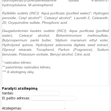
hydroxyethyl)-p-phenylenediamine sulfate. 4-amino-2-
hydroxytoluene. M-aminophenol.
Ryškiklio sudėtis (INCI): Aqua purificata (purified water)*, Hydrogen
peroxide, Cetyl alcohol**, Cetearyl alcohol*, Laureth-3, Ceteareth-
20, Oxyquinoline sulfate, Phosphoric acid.
Daugiafunkcinės kaukės sudėtis (INCI): Aqua purificata (purified
water), Cetearyl alcohol, Behentrimonium methosulfate,
Butyrospermum parkii butter, Silybum marianum ethyl ester,
Hydrolyzed quinoa, Hydrolyzed adansonia digitata seed extract,
Glyceryl stearate, Tocopherol, Parfum (Fragrance), Sodium
benzoate, Potassium sorbate, Benzyl alcohol, Citric acid.
* natūralios kilmės;
** patvirtintas natūralios kilmės;
*** iš ekologinių ūkių.
Parašyti atsiliepimą
Vardas:
El. pašto adresas:
Atsiliepimas: