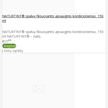
NATURTINT® spalvą fiksuojantis apsauginis kondicionierius, 150
ml
NATURTINT® spalvą fiksuojantis apsauginis kondicionierius, 150
ml NATURTINT® – natū..
49
€11
Į krepšelį
Į norų sąrašą