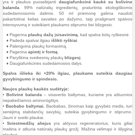
yra ir plaukus puoselėjanti
daugiafunkcinė kaukė su bolivine
balanda
. 99% natūralių ingredientų, praturtinta ekologiškomis
sudedamosiomis dalimis. 50 ml priemonę galima naudoti
pakartotinai kelias savaites po dažymo, taip prailginant spalvos
intensyvumą ir suteikiant plaukams stiprumo bei blizgesio.
♦ Pagerina
plaukų dažų įsisavinimą
, kad spalva būtų ryškesnė.
♦ Padeda spalvai ilgiau
išlikti ryškiai
.
♦ Palengvina plaukų formavimą.
♦ Pagerina
apimtį ir formą
.
♦ Paryškina sveikesnių plaukų
blizgesį
.
♦ Daugiafunkcinės sudedamosios dalys.
Spalva išlieka iki +20% ilgiau, plaukams suteikia daugiau
gyvybingumo ir spindesio.
Naujos plaukų kaukės sudėtyje:
•
Bolivinė balanda
– visavertis baltymas, kuriame yra aštuonios
nepakeičiamos aminorūgštys.
•
Baobabo baltymai.
Baobabas, žinomas kaip gyvybės medis, turi
senėjimą stabdančių savybių, suteikia gyvybingumo ir stiprumo.
Jauni ir sveiki plaukai.
•
Sviestmedžių aliejus
yra aktyvus regeneratorius, kuris giliai
maitina ir atkuria natūralų plaukų grožį. Mažina vėlimąsi ir išlygina
plaukus.