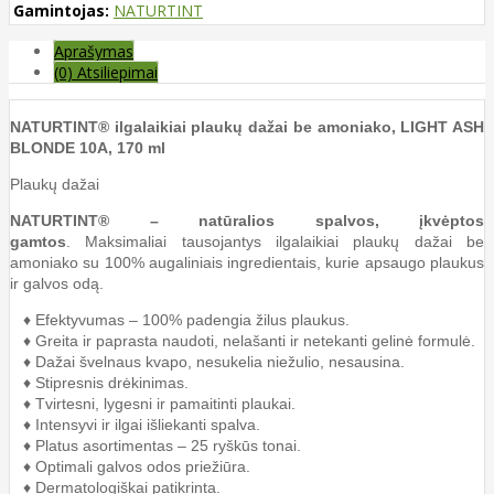
Gamintojas:
NATURTINT
Aprašymas
(0) Atsiliepimai
NATURTINT® ilgalaikiai plaukų dažai be amoniako, LIGHT ASH
BLONDE 10A, 170 ml
Plaukų dažai
NATURTINT® – natūralios spalvos, įkvėptos
gamtos
. Maksimaliai tausojantys ilgalaikiai plaukų dažai be
amoniako su 100% augaliniais ingredientais, kurie apsaugo plaukus
ir galvos odą.
♦ Efektyvumas – 100% padengia žilus plaukus.
♦ Greita ir paprasta naudoti, nelašanti ir netekanti gelinė formulė.
♦ Dažai švelnaus kvapo, nesukelia niežulio, nesausina.
♦ Stipresnis drėkinimas.
♦ Tvirtesni, lygesni ir pamaitinti plaukai.
♦ Intensyvi ir ilgai išliekanti spalva.
♦ Platus asortimentas – 25 ryškūs tonai.
♦ Optimali galvos odos priežiūra.
♦ Dermatologiškai patikrinta.