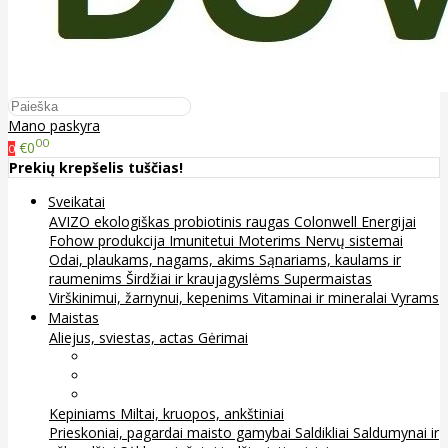
Mano paskyra
00
€0
0
Prekių krepšelis tuščias!
Sveikatai
AVIZO ekologiškas probiotinis raugas
Colonwell
Energijai
Fohow produkcija
Imunitetui
Moterims
Nervų sistemai
Odai, plaukams, nagams, akims
Sąnariams, kaulams ir
raumenims
Širdžiai ir kraujagyslėms
Supermaistas
Virškinimui, žarnynui, kepenims
Vitaminai ir mineralai
Vyrams
Maistas
Aliejus, sviestas, actas
Gėrimai
Arbata
Kava, kakava ir kita
Sultys
Kepiniams
Miltai, kruopos, ankštiniai
Prieskoniai, pagardai maisto gamybai
Saldikliai
Saldumynai ir