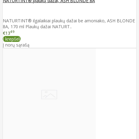
NATURTINT® plaukų dažai, ASH BLONDE 8A
NATURTINT® ilgalaikiai plaukų dažai be amoniako, ASH BLONDE
8A, 170 ml Plaukų dažai NATURT..
49
€13
Į krepšelį
Į norų sąrašą