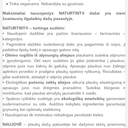
♦ Tinka veganams. Nebandyta su gyvūnais.
Maksimaliai tausojantys NATURTINT® dažai yra vieni
švariausių ilgalaikių dažų pasaulyje.
NATURTINT® – turtinga sudėtis:
• Naudojami dažikliai yra pačios švariausios – farmacinės –
kategorijos.
• Pagrindinė dažiklio sudedamoji dalis yra pagaminta iš sojos, ji
padidina lipidų kiekį ir apsaugo galvos odą.
•
Oleino rugštis iš alyvuogių aliejaus
plaukams suteikia stiprumo
ir gyvybingumo. Dėl savo sudėties jis giliai įsiskverbia į plaukus,
stiprina juos nuo šaknų iki galiukų. Apsaugo plaukus nuo žalingo
aplinkos poveikio ir prailgina plaukų spalvos ryškumą. Rezultatas –
giliai sudrėkinti, atstatyti ir stiprūs plaukai.
• Ekologiškas
putonių sėklų aliejus
atkuria plaukų elastingumą ir
apsaugo juos nuo drėgmės praradimo. Suteikia blizgesio ir
minkštumo, kad plaukai atrodytų jaunatviški ir sveiki.
• Spalvos ryškiklio sudėtyje yra
ekologiškų emulsiklių
geresniam
suderinamumui su oda. Aukštos kokybės ingredientai garantuoja
grynumą bei optimalų stabilumą.
• Naudojamas tik minimalus reikalingas peroksido kiekis.
NAUJOVĖ
– plaukų dažų pakuotėje be dažymui skirtų priemonių