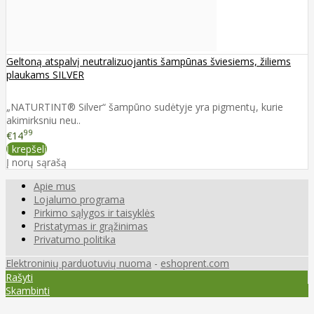
Geltoną atspalvį neutralizuojantis šampūnas šviesiems, žiliems
plaukams SILVER
„NATURTINT® Silver“ šampūno sudėtyje yra pigmentų, kurie
akimirksniu neu..
99
€14
Į krepšelį
Į norų sąrašą
Apie mus
Lojalumo programa
Pirkimo sąlygos ir taisyklės
Pristatymas ir grąžinimas
Privatumo politika
Elektroninių parduotuvių nuoma
-
eshoprent.com
Rašyti
Skambinti