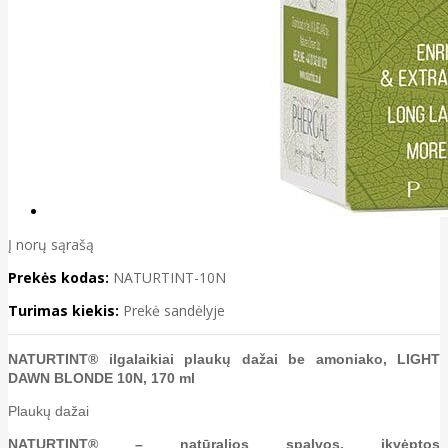
Į norų sąrašą
Prekės kodas:
NATURTINT-10N
Turimas kiekis:
Prekė sandėlyje
NATURTINT® ilgalaikiai plaukų dažai be amoniako, LIGHT
DAWN BLONDE 10N, 170 ml
Plaukų dažai
NATURTINT® – natūralios spalvos, įkvėptos