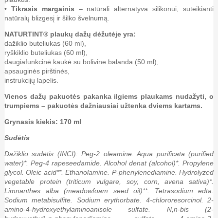
•
Tikrasis margainis
– natūrali alternatyva silikonui, suteikianti
natūralų blizgesį ir šilko švelnumą.
NATURTINT® plaukų dažų dėžutėje yra:
dažiklio buteliukas (60 ml),
ryškiklio buteliukas (60 ml),
daugiafunkcinė kaukė su bolivine balanda (50 ml),
apsauginės pirštinės,
instrukcijų lapelis.
Vienos dažų pakuotės pakanka ilgiems plaukams nudažyti, o
trumpiems – pakuotės dažniausiai užtenka dviems kartams.
Grynasis kiekis: 170 ml
Sudėtis
Dažiklio sudėtis (INCI): Peg-2 oleamine. Aqua purificata (purified
water)*. Peg-4 rapeseedamide. Alcohol denat (alcohol)*. Propylene
glycol. Oleic acid**. Ethanolamine. P-phenylenediamine. Hydrolyzed
vegetable protein (triticum vulgare, soy, corn, avena sativa)*.
Limnanthes alba (meadowfoam seed oil)**. Tetrasodium edta.
Sodium metabisulfite. Sodium erythorbate. 4-chlororesorcinol. 2-
amino-4-hydroxyethylaminoanisole sulfate. N,n-bis (2-