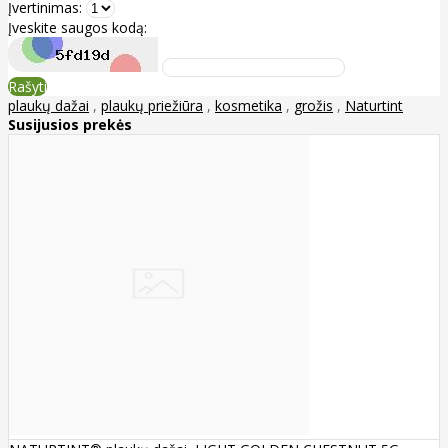
Įvertinimas:
Įveskite saugos kodą:
Rašyti
plaukų dažai
,
plaukų priežiūra
,
kosmetika
,
grožis
,
Naturtint
Susijusios prekės