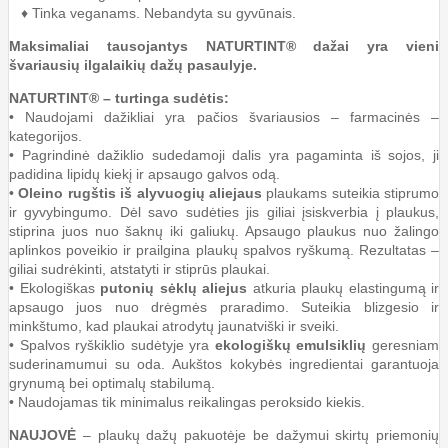
♦ Tinka veganams. Nebandyta su gyvūnais.
Maksimaliai tausojantys NATURTINT® dažai yra vieni
švariausių ilgalaikių dažų pasaulyje.
NATURTINT® – turtinga sudėtis:
• Naudojami dažikliai yra pačios švariausios – farmacinės –
kategorijos.
• Pagrindinė dažiklio sudedamoji dalis yra pagaminta iš sojos, ji
padidina lipidų kiekį ir apsaugo galvos odą.
•
Oleino rugštis iš alyvuogių aliejaus
plaukams suteikia stiprumo
ir gyvybingumo. Dėl savo sudėties jis giliai įsiskverbia į plaukus,
stiprina juos nuo šaknų iki galiukų. Apsaugo plaukus nuo žalingo
aplinkos poveikio ir prailgina plaukų spalvos ryškumą. Rezultatas –
giliai sudrėkinti, atstatyti ir stiprūs plaukai.
• Ekologiškas
putonių sėklų aliejus
atkuria plaukų elastingumą ir
apsaugo juos nuo drėgmės praradimo. Suteikia blizgesio ir
minkštumo, kad plaukai atrodytų jaunatviški ir sveiki.
• Spalvos ryškiklio sudėtyje yra
ekologiškų emulsiklių
geresniam
suderinamumui su oda. Aukštos kokybės ingredientai garantuoja
grynumą bei optimalų stabilumą.
• Naudojamas tik minimalus reikalingas peroksido kiekis.
NAUJOVĖ
– plaukų dažų pakuotėje be dažymui skirtų priemonių