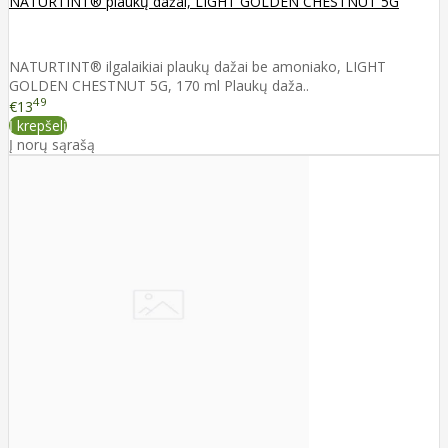
NATURTINT® plaukų dažai, LIGHT GOLDEN CHESTNUT 5G
NATURTINT® ilgalaikiai plaukų dažai be amoniako, LIGHT
GOLDEN CHESTNUT 5G, 170 ml Plaukų daža..
49
€13
Į krepšelį
Į norų sąrašą