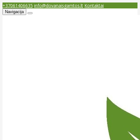
+37061406635
info@dovanaisgamtos.lt
Kontaktai
Navigacija