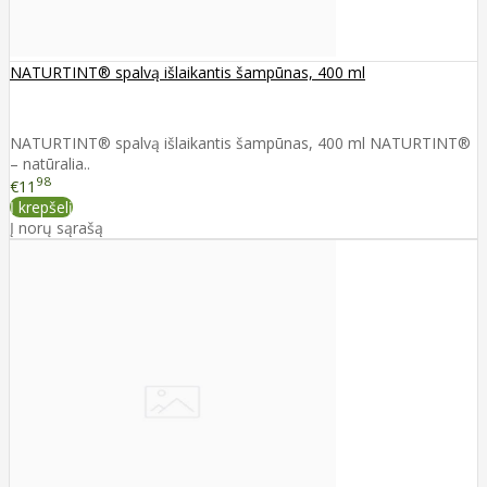
NATURTINT® spalvą išlaikantis šampūnas, 400 ml
NATURTINT® spalvą išlaikantis šampūnas, 400 ml NATURTINT®
– natūralia..
98
€11
Į krepšelį
Į norų sąrašą