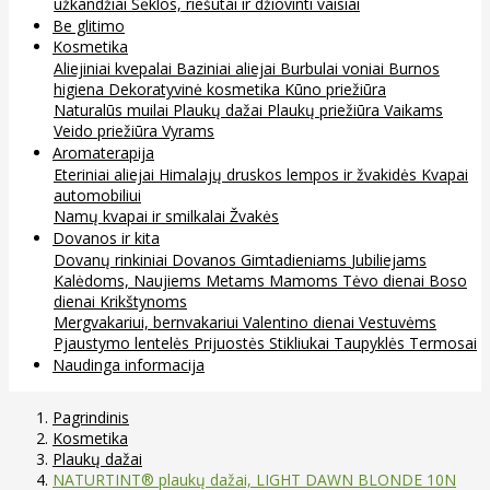
užkandžiai
Sėklos, riešutai ir džiovinti vaisiai
Be glitimo
Kosmetika
Aliejiniai kvepalai
Baziniai aliejai
Burbulai voniai
Burnos
higiena
Dekoratyvinė kosmetika
Kūno priežiūra
Naturalūs muilai
Plaukų dažai
Plaukų priežiūra
Vaikams
Veido priežiūra
Vyrams
Aromaterapija
Eteriniai aliejai
Himalajų druskos lempos ir žvakidės
Kvapai
automobiliui
Namų kvapai ir smilkalai
Žvakės
Dovanos ir kita
Dovanų rinkiniai
Dovanos
Gimtadieniams
Jubiliejams
Kalėdoms, Naujiems Metams
Mamoms
Tėvo dienai
Boso
dienai
Krikštynoms
Mergvakariui, bernvakariui
Valentino dienai
Vestuvėms
Pjaustymo lentelės
Prijuostės
Stikliukai
Taupyklės
Termosai
Naudinga informacija
Pagrindinis
Kosmetika
Plaukų dažai
NATURTINT® plaukų dažai, LIGHT DAWN BLONDE 10N