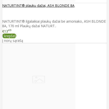
NATURTINT® plaukų dažai, ASH BLONDE 8A
NATURTINT® ilgalaikiai plaukų dažai be amoniako, ASH BLONDE
8A, 170 ml Plaukų dažai NATURT..
49
€13
Į krepšelį
Į norų sąrašą