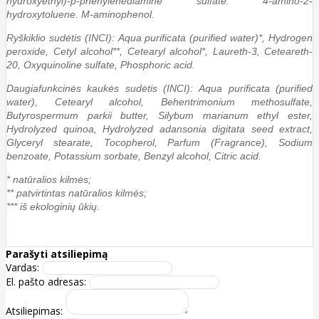
hydroxyethyl)-p-phenylenediamine sulfate. 4-amino-2-
hydroxytoluene. M-aminophenol.
Ryškiklio sudėtis (INCI): Aqua purificata (purified water)*, Hydrogen
peroxide, Cetyl alcohol**, Cetearyl alcohol*, Laureth-3, Ceteareth-
20, Oxyquinoline sulfate, Phosphoric acid.
Daugiafunkcinės kaukės sudėtis (INCI): Aqua purificata (purified
water), Cetearyl alcohol, Behentrimonium methosulfate,
Butyrospermum parkii butter, Silybum marianum ethyl ester,
Hydrolyzed quinoa, Hydrolyzed adansonia digitata seed extract,
Glyceryl stearate, Tocopherol, Parfum (Fragrance), Sodium
benzoate, Potassium sorbate, Benzyl alcohol, Citric acid.
* natūralios kilmės;
** patvirtintas natūralios kilmės;
*** iš ekologinių ūkių.
Parašyti atsiliepimą
Vardas:
El. pašto adresas:
Atsiliepimas: