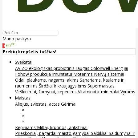
Mano paskyra
00
€0
0
Prekių krepšelis tuščias!
Sveikatai
AVIZO ekologiškas probiotinis raugas
Colonwell
Energijai
Fohow produkcija
Imunitetui
Moterims
Nervų sistemai
Odai, plaukams, nagams, akims
Sąnariams, kaulams ir
raumenims
Širdžiai ir kraujagyslėms
Supermaistas
Virškinimui, žarnynui, kepenims
Vitaminai ir mineralai
Vyrams
Maistas
Aliejus, sviestas, actas
Gėrimai
Arbata
Kava, kakava ir kita
Sultys
Kepiniams
Miltai, kruopos, ankštiniai
Prieskoniai, pagardai maisto gamybai
Saldikliai
Saldumynai ir