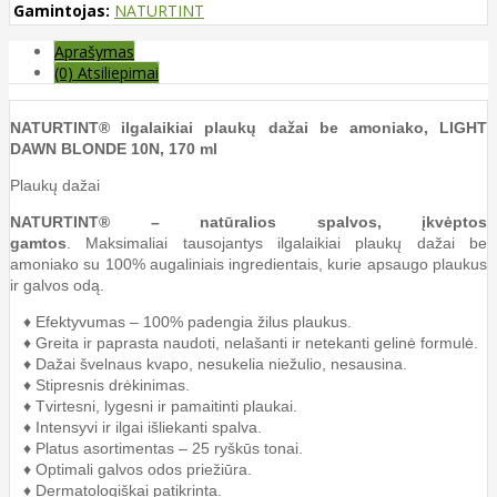
Gamintojas:
NATURTINT
Aprašymas
(0) Atsiliepimai
NATURTINT® ilgalaikiai plaukų dažai be amoniako, LIGHT
DAWN BLONDE 10N, 170 ml
Plaukų dažai
NATURTINT® – natūralios spalvos, įkvėptos
gamtos
. Maksimaliai tausojantys ilgalaikiai plaukų dažai be
amoniako su 100% augaliniais ingredientais, kurie apsaugo plaukus
ir galvos odą.
♦ Efektyvumas – 100% padengia žilus plaukus.
♦ Greita ir paprasta naudoti, nelašanti ir netekanti gelinė formulė.
♦ Dažai švelnaus kvapo, nesukelia niežulio, nesausina.
♦ Stipresnis drėkinimas.
♦ Tvirtesni, lygesni ir pamaitinti plaukai.
♦ Intensyvi ir ilgai išliekanti spalva.
♦ Platus asortimentas – 25 ryškūs tonai.
♦ Optimali galvos odos priežiūra.
♦ Dermatologiškai patikrinta.