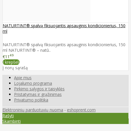
NATURTINT® spalvą fiksuojantis apsauginis kondicionierius, 150
ml
NATURTINT® spalvą fiksuojantis apsauginis kondicionierius, 150
ml NATURTINT® – natū..
49
€11
Į krepšelį
Į norų sąrašą
Apie mus
Lojalumo programa
Pirkimo sąlygos ir taisyklės
Pristatymas ir grąžinimas
Privatumo politika
Elektroninių parduotuvių nuoma
-
eshoprent.com
Rašyti
Skambinti