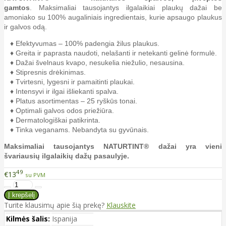
gamtos
. Maksimaliai tausojantys ilgalaikiai plaukų dažai be
amoniako su 100% augaliniais ingredientais, kurie apsaugo plaukus
ir galvos odą.
♦ Efektyvumas – 100% padengia žilus plaukus.
♦ Greita ir paprasta naudoti, nelašanti ir netekanti gelinė formulė.
♦ Dažai švelnaus kvapo, nesukelia niežulio, nesausina.
♦ Stipresnis drėkinimas.
♦ Tvirtesni, lygesni ir pamaitinti plaukai.
♦ Intensyvi ir ilgai išliekanti spalva.
♦ Platus asortimentas – 25 ryškūs tonai.
♦ Optimali galvos odos priežiūra.
♦ Dermatologiškai patikrinta.
♦ Tinka veganams. Nebandyta su gyvūnais.
Maksimaliai tausojantys NATURTINT® dažai yra vieni
švariausių ilgalaikių dažų pasaulyje.
49
€13
su PVM
Turite klausimų apie šią prekę?
Klauskite
Kilmės šalis:
Ispanija