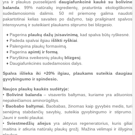
yra ir plaukus puoselėjanti
daugiafunkcinė kaukė su bolivine
balanda
. 99% natūralių ingredientų, praturtinta ekologiškomis
sudedamosiomis dalimis. 50 ml priemonę galima naudoti
pakartotinai kelias savaites po dažymo, taip prailginant spalvos
intensyvumą ir suteikiant plaukams stiprumo bei blizgesio.
♦ Pagerina
plaukų dažų įsisavinimą
, kad spalva būtų ryškesnė.
♦ Padeda spalvai ilgiau
išlikti ryškiai
.
♦ Palengvina plaukų formavimą.
♦ Pagerina
apimtį ir formą
.
♦ Paryškina sveikesnių plaukų
blizgesį
.
♦ Daugiafunkcinės sudedamosios dalys.
Spalva išlieka iki +20% ilgiau, plaukams suteikia daugiau
gyvybingumo ir spindesio.
Naujos plaukų kaukės sudėtyje:
•
Bolivinė balanda
– visavertis baltymas, kuriame yra aštuonios
nepakeičiamos aminorūgštys.
•
Baobabo baltymai.
Baobabas, žinomas kaip gyvybės medis, turi
senėjimą stabdančių savybių, suteikia gyvybingumo ir stiprumo.
Jauni ir sveiki plaukai.
•
Sviestmedžių aliejus
yra aktyvus regeneratorius, kuris giliai
maitina ir atkuria natūralų plaukų grožį. Mažina vėlimąsi ir išlygina
plaukus.