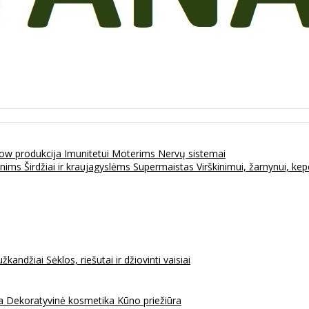
ow produkcija
Imunitetui
Moterims
Nervų sistemai
enims
Širdžiai ir kraujagyslėms
Supermaistas
Virškinimui, žarnynui, k
užkandžiai
Sėklos, riešutai ir džiovinti vaisiai
na
Dekoratyvinė kosmetika
Kūno priežiūra