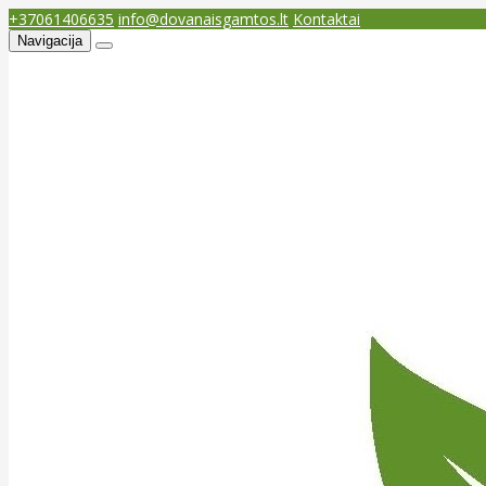
+37061406635
info@dovanaisgamtos.lt
Kontaktai
Navigacija