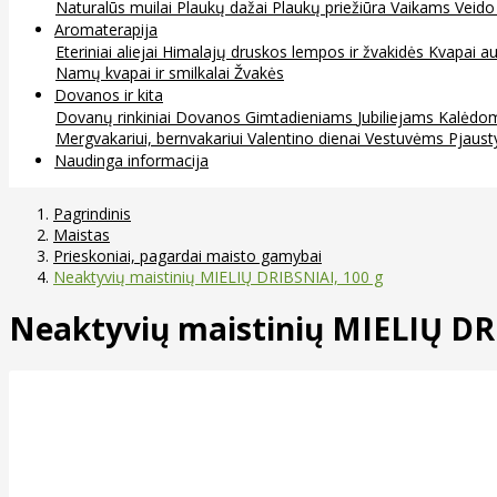
Naturalūs muilai
Plaukų dažai
Plaukų priežiūra
Vaikams
Veido
Aromaterapija
Eteriniai aliejai
Himalajų druskos lempos ir žvakidės
Kvapai au
Namų kvapai ir smilkalai
Žvakės
Dovanos ir kita
Dovanų rinkiniai
Dovanos
Gimtadieniams
Jubiliejams
Kalėdo
Mergvakariui, bernvakariui
Valentino dienai
Vestuvėms
Pjaust
Naudinga informacija
Pagrindinis
Maistas
Prieskoniai, pagardai maisto gamybai
Neaktyvių maistinių MIELIŲ DRIBSNIAI, 100 g
Neaktyvių maistinių MIELIŲ DR