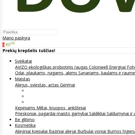
Mano paskyra
00
€0
0
Prekių krepšelis tuščias!
Sveikatai
AVIZO ekologiškas probiotinis raugas
Colonwell
Energijai
Foh
Odai, plaukams, nagams, akims
Sąnariams, kaulams ir raum
Maistas
Aliejus, sviestas, actas
Gėrimai
Arbata
Kava, kakava ir kita
Sultys
Kepiniams
Miltai, kruopos, ankštiniai
Prieskoniai, pagardai maisto gamybai
Saldikliai
Saldumynai ir 
Be glitimo
Kosmetika
Aliejiniai kvepalai
Baziniai aliejai
Burbulai voniai
Burnos higie