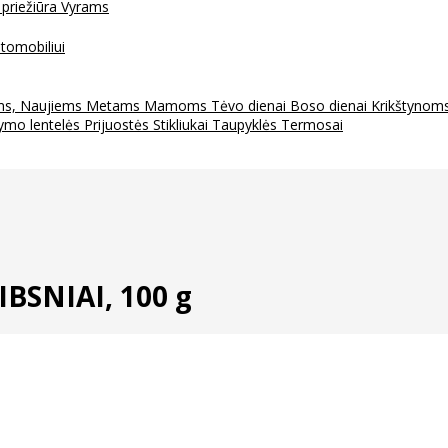
 priežiūra
Vyrams
tomobiliui
ms, Naujiems Metams
Mamoms
Tėvo dienai
Boso dienai
Krikštynom
ymo lentelės
Prijuostės
Stikliukai
Taupyklės
Termosai
IBSNIAI, 100 g