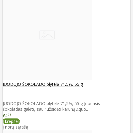
JUODOJO ŠOKOLADO plytelė 71,5%, 55 g
JUODOJO ŠOKOLADO plytelė 71,5%, 55 g Juodasis
šokoladas galėtų sau "užsidėti karūną&quo..
59
€4
Į krepšelį
Į norų sąrašą