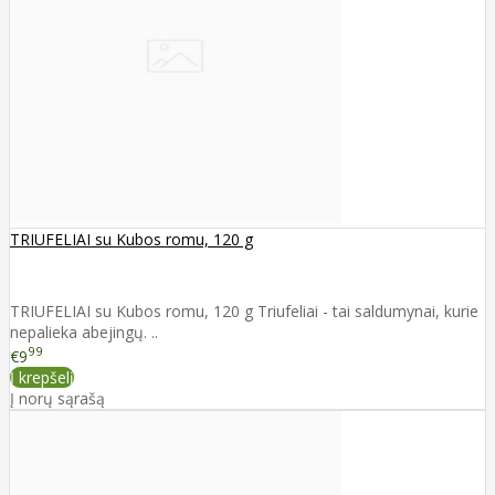
TRIUFELIAI su Kubos romu, 120 g
TRIUFELIAI su Kubos romu, 120 g Triufeliai - tai saldumynai, kurie
nepalieka abejingų. ..
99
€9
Į krepšelį
Į norų sąrašą