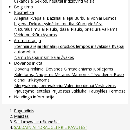
užkandžiai
Sėklos, riešutai ir džiovinti vaisiai
Be glitimo
Kosmetika
Aliejiniai kvepalai
Baziniai aliejai
Burbulai voniai
Burnos
higiena
Dekoratyvinė kosmetika
Kūno priežiūra
Naturalūs muilai
Plaukų dažai
Plaukų priežiūra
Vaikams
Veido priežiūra
Vyrams
Aromaterapija
Eteriniai aliejai
Himalajų druskos lempos ir žvakidės
Kvapai
automobiliui
Namų kvapai ir smilkalai
Žvakės
Dovanos ir kita
Dovanų rinkiniai
Dovanos
Gimtadieniams
Jubiliejams
Kalėdoms, Naujiems Metams
Mamoms
Tėvo dienai
Boso
dienai
Krikštynoms
Mergvakariui, bernvakariui
Valentino dienai
Vestuvėms
Pjaustymo lentelės
Prijuostės
Stikliukai
Taupyklės
Termosai
Naudinga informacija
Pagrindinis
Maistas
Saldumynai ir užkandžiai
SALDAINIAI "DRAUGEI PRIE KAVUTĖS"