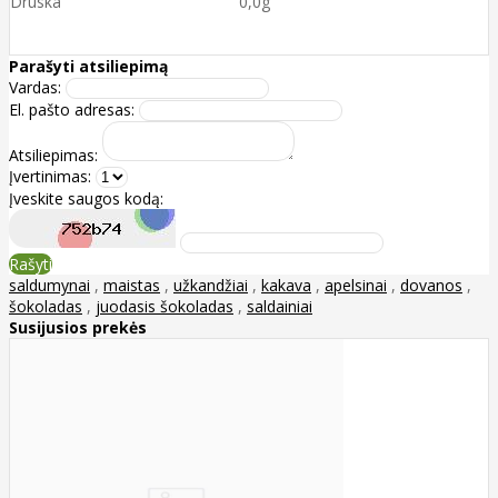
Druska 0,0g
Parašyti atsiliepimą
Vardas:
El. pašto adresas:
Atsiliepimas:
Įvertinimas:
Įveskite saugos kodą:
Rašyti
saldumynai
,
maistas
,
užkandžiai
,
kakava
,
apelsinai
,
dovanos
,
šokoladas
,
juodasis šokoladas
,
saldainiai
Susijusios prekės