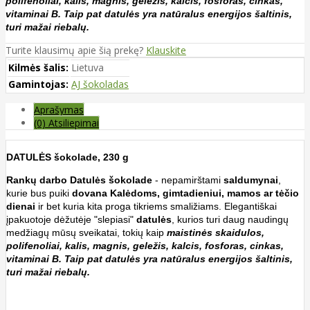
polifenoliai, kalis, magnis, geležis, kalcis, fosforas, cinkas,
vitaminai B. Taip pat datulės yra natūralus energijos šaltinis,
turi mažai riebalų.
Turite klausimų apie šią prekę?
Klauskite
Kilmės šalis:
Lietuva
Gamintojas:
AJ šokoladas
Aprašymas
(0) Atsiliepimai
DATULĖS šokolade, 230 g
Rankų darbo Datulės šokolade
- nepamirštami
saldumynai
,
kurie bus puiki
dovana Kalėdoms, gimtadieniui, mamos ar tėčio
dienai
ir bet kuria kita proga tikriems smaližiams. Elegantiškai
įpakuotoje dėžutėje "slepiasi"
datulės
, kurios turi daug naudingų
medžiagų mūsų sveikatai, tokių kaip
maistinės skaidulos,
polifenoliai, kalis, magnis, geležis, kalcis, fosforas, cinkas,
vitaminai B. Taip pat datulės yra natūralus energijos šaltinis,
turi mažai riebalų.