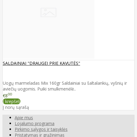
SALDAINIAI "DRAUGEI PRIE KAVUTĖS"
Uogų marmeladas Mix 160gr Saldainiai su šaltalankių, vyšnių ir
aviečių uogomis. Puiki smulkmenėlė..
00
€8
Į krepšelį
Į norų sąrašą
Apie mus
Lojalumo programa
Pirkimo sąlygos ir taisyklės
Pristatymas ir grąžinimas