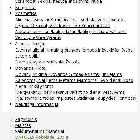
užkandžiai
Sėklos, riešutai ir džiovinti vaisiai
Be glitimo
Kosmetika
Aliejiniai kvepalai
Baziniai aliejai
Burbulai voniai
Burnos
higiena
Dekoratyvinė kosmetika
Kūno priežiūra
Naturalūs muilai
Plaukų dažai
Plaukų priežiūra
Vaikams
Veido priežiūra
Vyrams
Aromaterapija
Eteriniai aliejai
Himalajų druskos lempos ir žvakidės
Kvapai
automobiliui
Namų kvapai ir smilkalai
Žvakės
Dovanos ir kita
Dovanų rinkiniai
Dovanos
Gimtadieniams
Jubiliejams
Kalėdoms, Naujiems Metams
Mamoms
Tėvo dienai
Boso
dienai
Krikštynoms
Mergvakariui, bernvakariui
Valentino dienai
Vestuvėms
Pjaustymo lentelės
Prijuostės
Stikliukai
Taupyklės
Termosai
Naudinga informacija
Pagrindinis
Maistas
Saldumynai ir užkandžiai
DATULĖS šokolade, 230 g