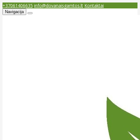
+37061406635
info@dovanaisgamtos.lt
Kontaktai
Navigacija