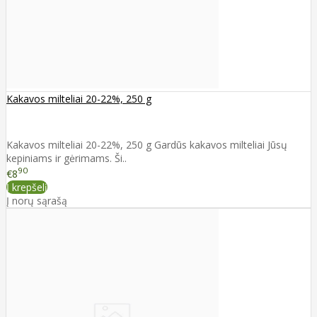
Kakavos milteliai 20-22%, 250 g
Kakavos milteliai 20-22%, 250 g Gardūs kakavos milteliai Jūsų
kepiniams ir gėrimams. Ši..
90
€8
Į krepšelį
Į norų sąrašą