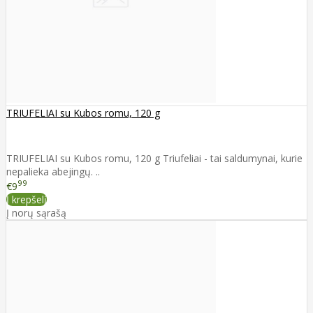
TRIUFELIAI su Kubos romu, 120 g
TRIUFELIAI su Kubos romu, 120 g Triufeliai - tai saldumynai, kurie
nepalieka abejingų. ..
99
€9
Į krepšelį
Į norų sąrašą