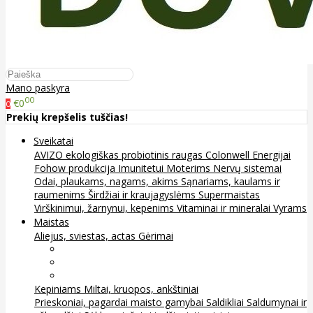
Mano paskyra
00
€0
0
Prekių krepšelis tuščias!
Sveikatai
AVIZO ekologiškas probiotinis raugas
Colonwell
Energijai
Fohow produkcija
Imunitetui
Moterims
Nervų sistemai
Odai, plaukams, nagams, akims
Sąnariams, kaulams ir
raumenims
Širdžiai ir kraujagyslėms
Supermaistas
Virškinimui, žarnynui, kepenims
Vitaminai ir mineralai
Vyrams
Maistas
Aliejus, sviestas, actas
Gėrimai
Arbata
Kava, kakava ir kita
Sultys
Kepiniams
Miltai, kruopos, ankštiniai
Prieskoniai, pagardai maisto gamybai
Saldikliai
Saldumynai ir