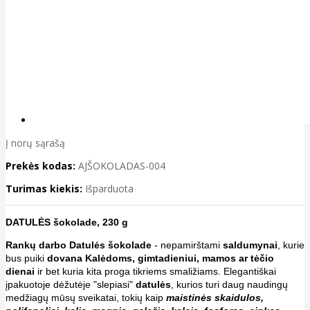
Į norų sąrašą
Prekės kodas:
AJŠOKOLADAS-004
Turimas kiekis:
Išparduota
DATULĖS šokolade, 230 g
Rankų darbo Datulės šokolade
- nepamirštami
saldumynai
, kurie
bus puiki
dovana Kalėdoms, gimtadieniui, mamos ar tėčio
dienai
ir bet kuria kita proga tikriems smaližiams. Elegantiškai
įpakuotoje dėžutėje "slepiasi"
datulės
, kurios turi daug naudingų
medžiagų mūsų sveikatai, tokių kaip
maistinės skaidulos,