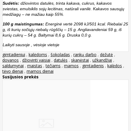
Sudėtis:
džiovintos datulės, trinta kakava, cukrus, kakavos
sviestas, emulsiklis sojų lecitinas, natūrali vanilė. Kakavos sausųjų
medžiagų – ne mažiau kaip 55%.
100 g maistingumas:
Energinė vertė 2098 kJ/501 kcal. Riebalai 25
g, iš kurių sočiųjų riebalų rūgščių – 15 g. Angliavandeniai 59 g, iš
kurių cukrų – 54 g. Baltymai 8,6 g. Druska 0,0 g.
Laikyti sausoje , vėsioje vietoje
gimtadieniui
,
kalėdoms
,
šokoladas
,
rankų darbo
,
dėžutė
,
dovanos
,
džiovinti vaisiai
,
datulės
,
skanėstai
,
užkandžiai
,
saldumynai
,
maistas
,
tėčiams
,
mamos
,
gimtadienis
,
kalėdos
,
tėvo dienai
,
mamos dienai
Susijusios prekės