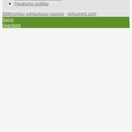
Privatumo politika
Elektroninių parduotuvių nuoma
-
eshoprent.com
Rašyti
Skambinti