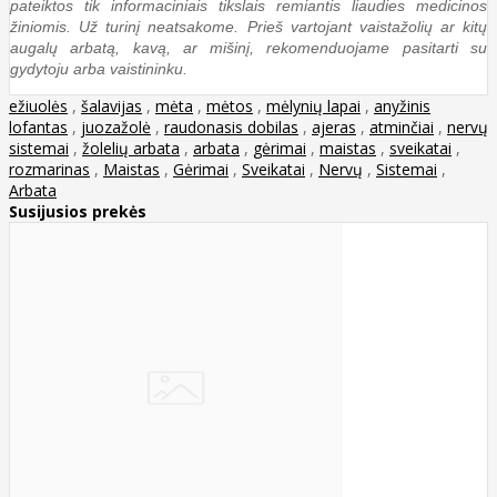
pateiktos tik informaciniais tikslais remiantis liaudies medicinos
žiniomis. Už turinį neatsakome. Prieš vartojant vaistažolių ar kitų
augalų arbatą, kavą, ar mišinį, rekomenduojame pasitarti su
gydytoju arba vaistininku.
ežiuolės
,
šalavijas
,
mėta
,
mėtos
,
mėlynių lapai
,
anyžinis
lofantas
,
juozažolė
,
raudonasis dobilas
,
ajeras
,
atminčiai
,
nervų
sistemai
,
žolelių arbata
,
arbata
,
gėrimai
,
maistas
,
sveikatai
,
rozmarinas
,
Maistas
,
Gėrimai
,
Sveikatai
,
Nervų
,
Sistemai
,
Arbata
Susijusios prekės