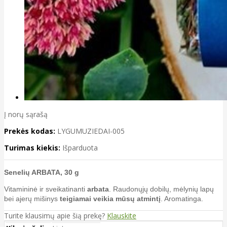
Į norų sąrašą
Prekės kodas:
LYGUMUZIEDAI-005
Turimas kiekis:
Išparduota
Senelių ARBATA, 30 g
Vitamininė ir sveikatinanti
arbata
. Raudonųjų dobilų, mėlynių lapų
bei ajerų mišinys
teigiamai veikia mūsų atmintį
. Aromatinga.
Turite klausimų apie šią prekę?
Klauskite