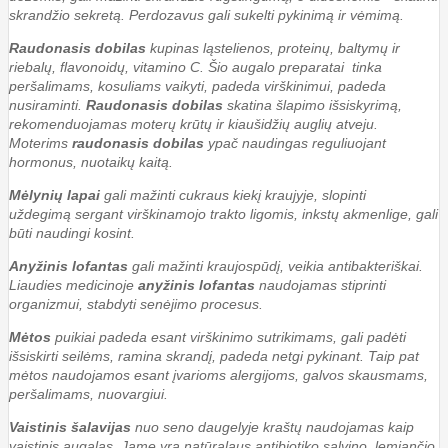
skrandžio sekretą. Perdozavus gali sukelti pykinimą ir vėmimą.
Raudonasis dobilas
kupinas ląstelienos, proteinų, baltymų ir
riebalų, flavonoidų, vitamino C. Šio augalo preparatai tinka
peršalimams, kosuliams vaikyti, padeda virškinimui, padeda
nusiraminti.
Raudonasis dobilas
skatina šlapimo išsiskyrimą,
rekomenduojamas moterų krūtų ir kiaušidžių auglių atveju.
Moterims
raudonasis dobilas
ypač naudingas reguliuojant
hormonus, nuotaikų kaitą.
Mėlynių lapai
gali mažinti cukraus kiekį kraujyje, slopinti
uždegimą sergant virškinamojo trakto ligomis, inkstų akmenlige, gali
būti naudingi kosint.
Anyžinis lofantas
gali mažinti kraujospūdį, veikia antibakteriškai.
Liaudies medicinoje
anyžinis lofantas
naudojamas stiprinti
organizmui, stabdyti senėjimo procesus.
Mėtos
puikiai padeda esant virškinimo sutrikimams, gali padėti
išsiskirti seilėms, ramina skrandį, padeda netgi pykinant. Taip pat
mėtos naudojamos esant įvarioms alergijoms, galvos skausmams,
peršalimams, nuovargiui.
Vaistinis šalavijas
nuo seno daugelyje kraštų naudojamas kaip
vaistinis augalas. Jame yra natūralaus antibiotiko salvino, lemiančio