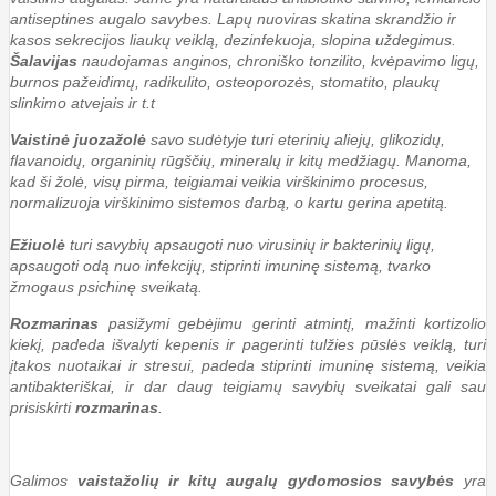
antiseptines augalo savybes. Lapų nuoviras skatina skrandžio ir
kasos sekrecijos liaukų veiklą, dezinfekuoja, slopina uždegimus.
Šalavijas
naudojamas anginos, chroniško tonzilito, kvėpavimo ligų,
burnos pažeidimų, radikulito, osteoporozės, stomatito, plaukų
slinkimo atvejais ir t.t
Vaistinė juozažolė
savo sudėtyje turi eterinių aliejų, glikozidų,
flavanoidų, organinių rūgščių, mineralų ir kitų medžiagų. Manoma,
kad ši žolė, visų pirma, teigiamai veikia virškinimo procesus,
normalizuoja virškinimo sistemos darbą, o kartu gerina apetitą.
Ežiuolė
turi savybių apsaugoti nuo virusinių ir bakterinių ligų,
apsaugoti odą nuo infekcijų, stiprinti imuninę sistemą, tvarko
žmogaus psichinę sveikatą.
Rozmarinas
pasižymi gebėjimu gerinti atmintį, mažinti kortizolio
kiekį, padeda išvalyti kepenis ir pagerinti tulžies pūslės veiklą, turi
įtakos nuotaikai ir stresui, padeda stiprinti imuninę sistemą, veikia
antibakteriškai, ir dar daug teigiamų savybių sveikatai gali sau
prisiskirti
rozmarinas
.
Galimos
vaistažolių ir kitų augalų gydomosios savybės
yra