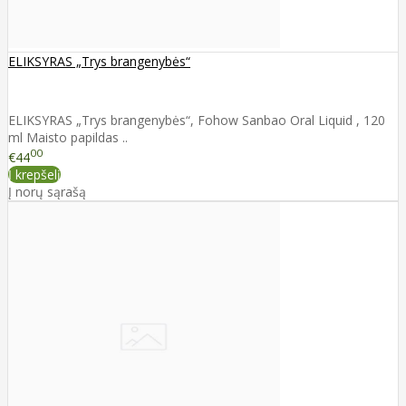
ELIKSYRAS „Trys brangenybės“
ELIKSYRAS „Trys brangenybės“, Fohow Sanbao Oral Liquid , 120
ml Maisto papildas ..
00
€44
Į krepšelį
Į norų sąrašą