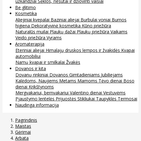
užkandžiai
Sėklos, riešutai ir džiovinti vaisiai
Be glitimo
Kosmetika
Aliejiniai kvepalai
Baziniai aliejai
Burbulai voniai
Burnos
higiena
Dekoratyvinė kosmetika
Kūno priežiūra
Naturalūs muilai
Plaukų dažai
Plaukų priežiūra
Vaikams
Veido priežiūra
Vyrams
Aromaterapija
Eteriniai aliejai
Himalajų druskos lempos ir žvakidės
Kvapai
automobiliui
Namų kvapai ir smilkalai
Žvakės
Dovanos ir kita
Dovanų rinkiniai
Dovanos
Gimtadieniams
Jubiliejams
Kalėdoms, Naujiems Metams
Mamoms
Tėvo dienai
Boso
dienai
Krikštynoms
Mergvakariui, bernvakariui
Valentino dienai
Vestuvėms
Pjaustymo lentelės
Prijuostės
Stikliukai
Taupyklės
Termosai
Naudinga informacija
Pagrindinis
Maistas
Gėrimai
Arbata