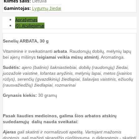
Kilmės šalis:
Lietuva
Gamintojas:
Lygumų žiedai
Aprašymas
(0) Atsiliepimai
Senelių ARBATA, 30 g
Vitamininė ir sveikatinanti
arbata
. Raudonųjų dobilų, mėlynių lapų
bei ajerų mišinys
teigiamai veikia mūsų atmintį
. Aromatinga.
Sudėtis:
ajero (balinio) šakniastiebiai, dobilų (raudonųjų) žiedai,
juozažolė vaistinė, lofantas anyžinis, mėlynių lapai, mėtos (įvairios
rūšys), serenčių (gvazdikinių) žiedlapiai, šalavijas vaistinis, ežiuolių
(rausvažiedžių) žiedlapiai, rozmarinai
Grynasis kiekis:
30 gramų
Pasak liaudies medicinos, galima šios arbatos atskirų
sudedamųjų dalių nauda sveikatai:
Ajeras
gali skatinti ir normalizuoti apetitą. Vartojant mažomis
dozėmis, gali mažinti skrandžio rūgštingumą, o didesnėmis - skatinti