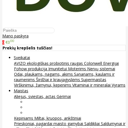
Mano paskyra
00
€0
0
Prekių krepšelis tuščias!
Sveikatai
AVIZO ekologiškas probiotinis raugas
Colonwell
Energijai
Fohow produkcija
Imunitetui
Moterims
Nervų sistemai
Odai, plaukams, nagams, akims
Sąnariams, kaulams ir
raumenims
Širdžiai ir kraujagyslėms
Supermaistas
Virškinimui, žarnynui, kepenims
Vitaminai ir mineralai
Vyrams
Maistas
Aliejus, sviestas, actas
Gėrimai
Arbata
Kava, kakava ir kita
Sultys
Kepiniams
Miltai, kruopos, ankštiniai
Prieskoniai, pagardai maisto gamybai
Saldikliai
Saldumynai ir