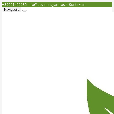
+37061406635
info@dovanaisgamtos.lt
Kontaktai
Navigacija