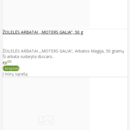
ŽOLELĖS ARBATAI ,,MOTERS GALIA“, 50 g
ŽOLELĖS ARBATAI ,,MOTERS GALIA“, Arbatos Magija, 50 gramų
Ši arbata sudaryta i&scaro..
00
€6
Į krepšelį
Į norų sąrašą