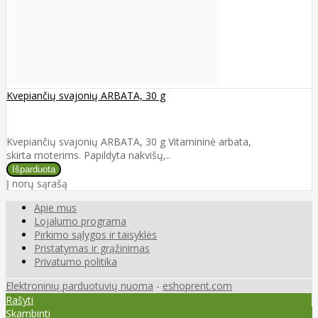
Kvepiančių svajonių ARBATA, 30 g
Kvepiančių svajonių ARBATA, 30 g Vitamininė arbata,
skirta moterims. Papildyta nakvišų,..
Į norų sąrašą
Apie mus
Lojalumo programa
Pirkimo sąlygos ir taisyklės
Pristatymas ir grąžinimas
Privatumo politika
Elektroninių parduotuvių nuoma
-
eshoprent.com
Rašyti
Skambinti