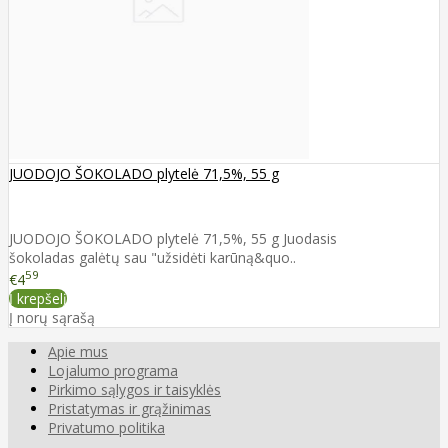
JUODOJO ŠOKOLADO plytelė 71,5%, 55 g
JUODOJO ŠOKOLADO plytelė 71,5%, 55 g Juodasis
šokoladas galėtų sau "užsidėti karūną&quo..
59
€4
Į krepšelį
Į norų sąrašą
Apie mus
Lojalumo programa
Pirkimo sąlygos ir taisyklės
Pristatymas ir grąžinimas
Privatumo politika