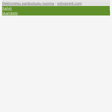
Elektroninių parduotuvių nuoma
-
eshoprent.com
Rašyti
Skambinti