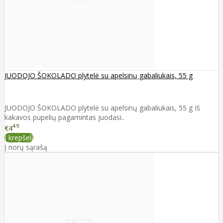
JUODOJO ŠOKOLADO plytelė su apelsinų gabaliukais, 55 g
JUODOJO ŠOKOLADO plytelė su apelsinų gabaliukais, 55 g Iš
kakavos pupelių pagamintas juodasi..
49
€4
Į krepšelį
Į norų sąrašą