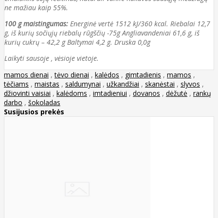
ne mažiau kaip 55%.
100 g maistingumas:
Energinė vertė 1512 kJ/360 kcal. Riebalai 12,7
g, iš kurių sočiųjų riebalų rūgščių -75g Angliavandeniai 61,6 g, iš
kurių cukrų – 42,2 g Baltymai 4,2 g. Druska 0,0g
Laikyti sausoje , vėsioje vietoje.
mamos dienai
,
tėvo dienai
,
kalėdos
,
gimtadienis
,
mamos
,
tėčiams
,
maistas
,
saldumynai
,
užkandžiai
,
skanėstai
,
slyvos
,
džiovinti vaisiai
,
kalėdoms
,
imtadieniui
,
dovanos
,
dėžutė
,
rankų
darbo
,
šokoladas
Susijusios prekės