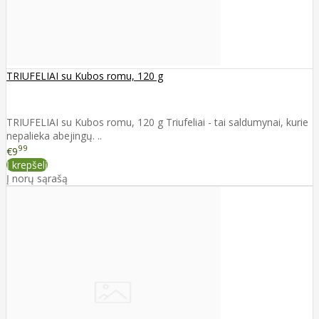
TRIUFELIAI su Kubos romu, 120 g
TRIUFELIAI su Kubos romu, 120 g Triufeliai - tai saldumynai, kurie
nepalieka abejingų. ..
99
€9
Į krepšelį
Į norų sąrašą