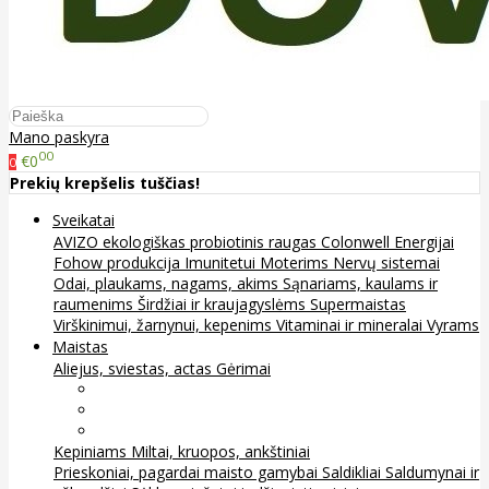
Mano paskyra
00
€0
0
Prekių krepšelis tuščias!
Sveikatai
AVIZO ekologiškas probiotinis raugas
Colonwell
Energijai
Fohow produkcija
Imunitetui
Moterims
Nervų sistemai
Odai, plaukams, nagams, akims
Sąnariams, kaulams ir
raumenims
Širdžiai ir kraujagyslėms
Supermaistas
Virškinimui, žarnynui, kepenims
Vitaminai ir mineralai
Vyrams
Maistas
Aliejus, sviestas, actas
Gėrimai
Arbata
Kava, kakava ir kita
Sultys
Kepiniams
Miltai, kruopos, ankštiniai
Prieskoniai, pagardai maisto gamybai
Saldikliai
Saldumynai ir