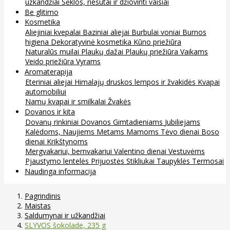
užkandžiai
Sėklos, riešutai ir džiovinti vaisiai
Be glitimo
Kosmetika
Aliejiniai kvepalai
Baziniai aliejai
Burbulai voniai
Burnos
higiena
Dekoratyvinė kosmetika
Kūno priežiūra
Naturalūs muilai
Plaukų dažai
Plaukų priežiūra
Vaikams
Veido priežiūra
Vyrams
Aromaterapija
Eteriniai aliejai
Himalajų druskos lempos ir žvakidės
Kvapai
automobiliui
Namų kvapai ir smilkalai
Žvakės
Dovanos ir kita
Dovanų rinkiniai
Dovanos
Gimtadieniams
Jubiliejams
Kalėdoms, Naujiems Metams
Mamoms
Tėvo dienai
Boso
dienai
Krikštynoms
Mergvakariui, bernvakariui
Valentino dienai
Vestuvėms
Pjaustymo lentelės
Prijuostės
Stikliukai
Taupyklės
Termosai
Naudinga informacija
Pagrindinis
Maistas
Saldumynai ir užkandžiai
SLYVOS šokolade, 235 g