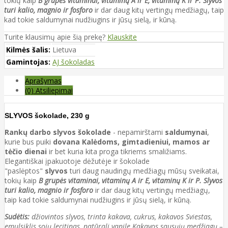
tokių kaip
B grupės vitaminai, vitaminų A ir E, vitaminų K ir P. Slyvos
turi kalio, magnio ir fosforo
ir dar daug kitų vertingų medžiagų, taip
kad tokie saldumynai nudžiugins ir jūsų sielą, ir kūną.
Turite klausimų apie šią prekę?
Klauskite
Kilmės šalis:
Lietuva
Gamintojas:
AJ šokoladas
Aprašymas
(0) Atsiliepimai
SLYVOS šokolade, 230 g
Rankų darbo slyvos šokolade
- nepamirštami
saldumynai
,
kurie bus puiki
dovana Kalėdoms, gimtadieniui, mamos ar
tėčio dienai
ir bet kuria kita proga tikriems smaližiams.
Elegantiškai įpakuotoje dėžutėje ir šokolade
"paslėptos"
slyvos
turi daug naudingų medžiagų mūsų sveikatai,
tokių kaip
B grupės vitaminai, vitaminų A ir E, vitaminų K ir P. Slyvos
turi kalio, magnio ir fosforo
ir dar daug kitų vertingų medžiagų,
taip kad tokie saldumynai nudžiugins ir jūsų sielą, ir kūną.
Sudėtis:
džiovintos slyvos, trinta kakava, cukrus, kakavos Sviestas,
emulsiklis
sojų lecitinas
, natūrali vanile Kakavos sausųjų medžiagų –