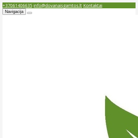
+37061406635
info@dovanaisgamtos.lt
Kontaktai
Navigacija