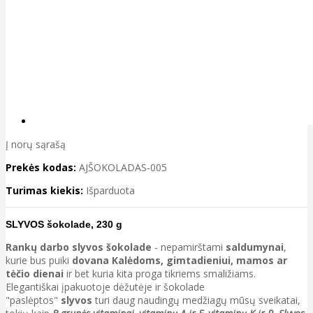
Į norų sąrašą
Prekės kodas:
AJŠOKOLADAS-005
Turimas kiekis:
Išparduota
SLYVOS šokolade, 230 g
Rankų darbo slyvos šokolade
- nepamirštami
saldumynai
,
kurie bus puiki
dovana Kalėdoms, gimtadieniui, mamos ar
tėčio dienai
ir bet kuria kita proga tikriems smaližiams.
Elegantiškai įpakuotoje dėžutėje ir šokolade
"paslėptos"
slyvos
turi daug naudingų medžiagų mūsų sveikatai,