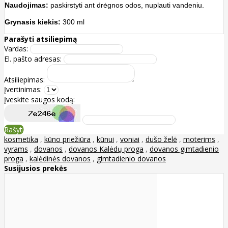
Naudojimas:
paskirstyti ant drėgnos odos, nuplauti vandeniu.
Grynasis kiekis:
300 ml
Parašyti atsiliepimą
Vardas:
El. pašto adresas:
Atsiliepimas:
Įvertinimas:
Įveskite saugos kodą:
Rašyti
kosmetika
,
kūno priežiūra
,
kūnui
,
voniai
,
dušo želė
,
moterims
,
vyrams
,
dovanos
,
dovanos Kalėdų proga
,
dovanos gimtadienio
proga
,
kalėdinės dovanos
,
gimtadienio dovanos
Susijusios prekės