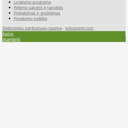
Lojalumo programa
Pirkimo sąlygos ir taisyklės
Pristatymas ir grąžinimas
Privatumo politika
Elektroninių parduotuvių nuoma
-
eshoprent.com
Rašyti
Skambinti