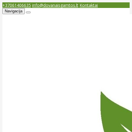
+37061406635
info@dovanaisgamtos.lt
Kontaktai
Navigacija