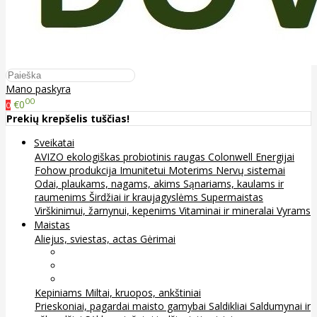
Mano paskyra
00
€0
0
Prekių krepšelis tuščias!
Sveikatai
AVIZO ekologiškas probiotinis raugas
Colonwell
Energijai
Fohow produkcija
Imunitetui
Moterims
Nervų sistemai
Odai, plaukams, nagams, akims
Sąnariams, kaulams ir
raumenims
Širdžiai ir kraujagyslėms
Supermaistas
Virškinimui, žarnynui, kepenims
Vitaminai ir mineralai
Vyrams
Maistas
Aliejus, sviestas, actas
Gėrimai
Arbata
Kava, kakava ir kita
Sultys
Kepiniams
Miltai, kruopos, ankštiniai
Prieskoniai, pagardai maisto gamybai
Saldikliai
Saldumynai ir