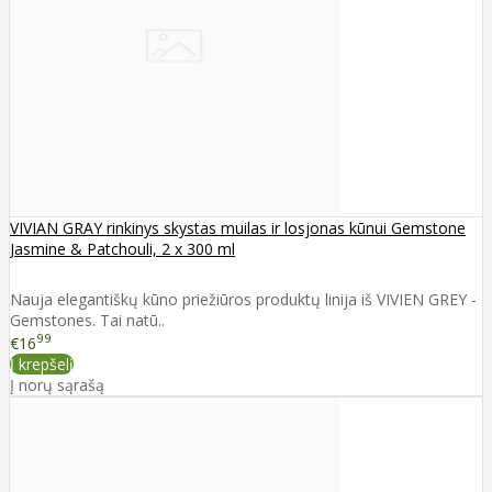
VIVIAN GRAY rinkinys skystas muilas ir losjonas kūnui Gemstone
Jasmine & Patchouli, 2 x 300 ml
Nauja elegantiškų kūno priežiūros produktų linija iš VIVIEN GREY -
Gemstones. Tai natū..
99
€16
Į krepšelį
Į norų sąrašą