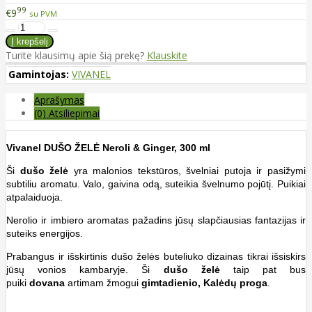
99
€9
su PVM
Turite klausimų apie šią prekę?
Klauskite
Gamintojas:
VIVANEL
Aprašymas
(0) Atsiliepimai
Vivanel DUŠO ŽELĖ Neroli & Ginger, 300 ml
Ši
dušo želė
yra malonios tekstūros, švelniai putoja ir pasižymi
subtiliu aromatu. Valo, gaivina odą, suteikia švelnumo pojūtį. Puikiai
atpalaiduoja.
Nerolio ir imbiero aromatas pažadins jūsų slapčiausias fantazijas ir
suteiks energijos.
Prabangus ir išskirtinis dušo želės buteliuko dizainas tikrai išsiskirs
jūsų vonios kambaryje. Ši
dušo želė
taip pat bus
puiki
dovana
artimam žmogui
gimtadienio, Kalėdų
proga
.