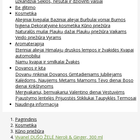
užkandžiai
Sėklos, riešutai ir džiovinti vaisiai
Be glitimo
Kosmetika
Aliejiniai kvepalai
Baziniai aliejai
Burbulai voniai
Burnos
higiena
Dekoratyvinė kosmetika
Kūno priežiūra
Naturalūs muilai
Plaukų dažai
Plaukų priežiūra
Vaikams
Veido priežiūra
Vyrams
Aromaterapija
Eteriniai aliejai
Himalajų druskos lempos ir žvakidės
Kvapai
automobiliui
Namų kvapai ir smilkalai
Žvakės
Dovanos ir kita
Dovanų rinkiniai
Dovanos
Gimtadieniams
Jubiliejams
Kalėdoms, Naujiems Metams
Mamoms
Tėvo dienai
Boso
dienai
Krikštynoms
Mergvakariui, bernvakariui
Valentino dienai
Vestuvėms
Pjaustymo lentelės
Prijuostės
Stikliukai
Taupyklės
Termosai
Naudinga informacija
Pagrindinis
Kosmetika
Kūno priežiūra
Vivanel DUŠO ŽELĖ Neroli & Ginger, 300 ml