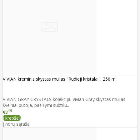
VIVIAN kreminis skystas muilas "Rudieji kristalai", 250 ml
VIVIAN GRAY CRYSTALS kolekcija. Vivian Gray skystas muilas
švelniai putoja, pasižymi subtiliu..
49
€8
Į krepšelį
Į norų sąrašą