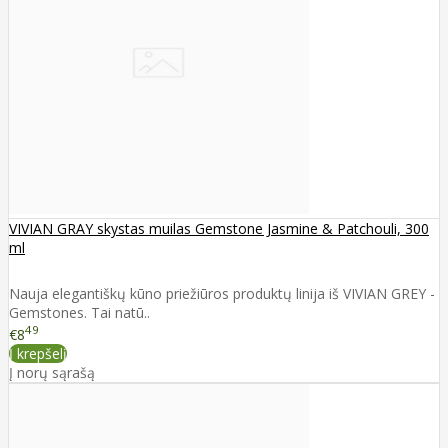
VIVIAN GRAY skystas muilas Gemstone Jasmine & Patchouli, 300
ml
Nauja elegantiškų kūno priežiūros produktų linija iš VIVIAN GREY -
Gemstones. Tai natū..
49
€8
Į krepšelį
Į norų sąrašą