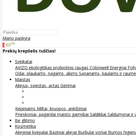
Mano paskyra
00
€0
0
Prekių krepšelis tuščias!
Sveikatai
AVIZO ekologiškas probiotinis raugas
Colonwell
Energijai
Foh
Odai, plaukams, nagams, akims
Sąnariams, kaulams ir raum
Maistas
Aliejus, sviestas, actas
Gėrimai
Arbata
Kava, kakava ir kita
Sultys
Kepiniams
Miltai, kruopos, ankštiniai
Prieskoniai, pagardai maisto gamybai
Saldikliai
Saldumynai ir 
Be glitimo
Kosmetika
Aliejiniai kvepalai
Baziniai aliejai
Burbulai voniai
Burnos higie