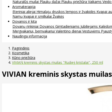
Naturalūs muilai
Plaukų dažai
Plaukų priežiūra
Vaikams
Veido
Aromaterapija
Eteriniai aliejai
Himalajų druskos lempos ir žvakidės
Kvapai au
Namų kvapai ir smilkalai
Žvakės
Dovanos ir kita
Dovanų rinkiniai
Dovanos
Gimtadieniams
Jubiliejams
Kalėdo
Mergvakariui, bernvakariui
Valentino dienai
Vestuvėms
Pjaust
Naudinga informacija
Pagrindinis
Kosmetika
Kūno priežiūra
VIVIAN kreminis skystas muilas "Rudieji kristalai", 250 ml
VIVIAN kreminis skystas muilas "