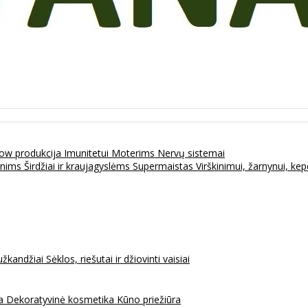
ow produkcija
Imunitetui
Moterims
Nervų sistemai
enims
Širdžiai ir kraujagyslėms
Supermaistas
Virškinimui, žarnynui, k
užkandžiai
Sėklos, riešutai ir džiovinti vaisiai
na
Dekoratyvinė kosmetika
Kūno priežiūra