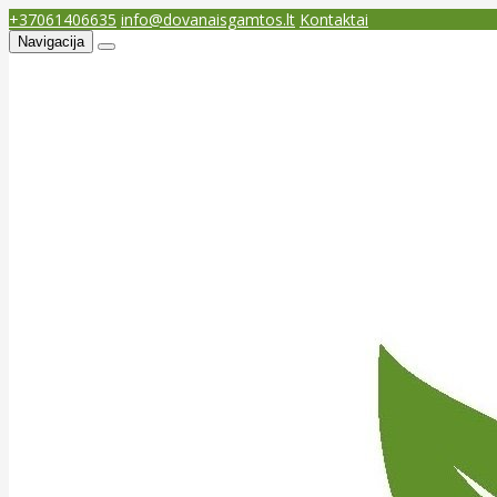
+37061406635
info@dovanaisgamtos.lt
Kontaktai
Navigacija