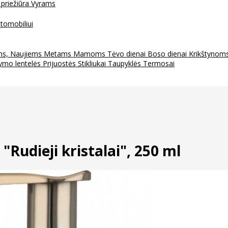
 priežiūra
Vyrams
tomobiliui
ms, Naujiems Metams
Mamoms
Tėvo dienai
Boso dienai
Krikštynom
ymo lentelės
Prijuostės
Stikliukai
Taupyklės
Termosai
Rudieji kristalai", 250 ml