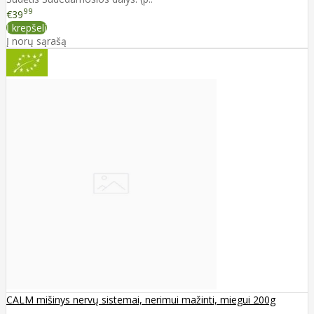
99
€39
Į krepšelį
Į norų sąrašą
CALM mišinys nervų sistemai, nerimui mažinti, miegui 200g