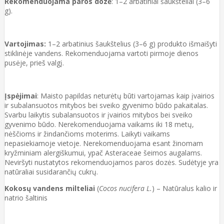
Rekomenduojama paros dozė
: 1–2 arbatiniai šaukšteliai (3–6
g).
Vartojimas:
1–2 arbatinius šaukštelius (3–6 g) produkto išmaišyti
stiklinėje vandens. Rekomenduojama vartoti pirmoje dienos
pusėje, prieš valgį.
Įspėjimai
: Maisto papildas neturėtų būti vartojamas kaip įvairios
ir subalansuotos mitybos bei sveiko gyvenimo būdo pakaitalas.
Svarbu laikytis subalansuotos ir įvairios mitybos bei sveiko
gyvenimo būdo. Nerekomenduojama vaikams iki 18 metų,
nėščioms ir žindančioms moterims. Laikyti vaikams
nepasiekiamoje vietoje. Nerekomenduojama esant žinomam
kryžminiam alergiškumui, ypač Asteraceae šeimos augalams.
Neviršyti nustatytos rekomenduojamos paros dozės. Sudėtyje yra
natūraliai susidarančių cukrų.
Kokosų vandens milteliai
(
Cocos nucifera L.
) – Natūralus kalio ir
natrio šaltinis