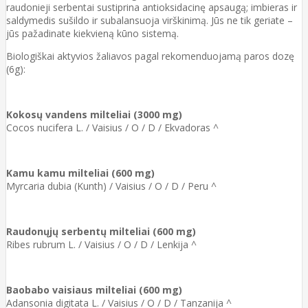
raudonieji serbentai sustiprina antioksidacinę apsaugą; imbieras ir
saldymedis sušildo ir subalansuoja virškinimą. Jūs ne tik geriate –
jūs pažadinate kiekvieną kūno sistemą.
Biologiškai aktyvios žaliavos pagal rekomenduojamą paros dozę
(6g):
Kokosų vandens milteliai (3000 mg)
Cocos nucifera L. / Vaisius / O / D / Ekvadoras ^
Kamu kamu milteliai (600 mg)
Myrcaria dubia (Kunth) / Vaisius / O / D / Peru ^
Raudonųjų serbentų milteliai (600 mg)
Ribes rubrum L. / Vaisius / O / D / Lenkija ^
Baobabo vaisiaus milteliai (600 mg)
Adansonia digitata L. / Vaisius / O / D / Tanzanija ^