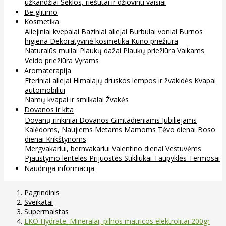
užkandžiai
Sėklos, riešutai ir džiovinti vaisiai
Be glitimo
Kosmetika
Aliejiniai kvepalai
Baziniai aliejai
Burbulai voniai
Burnos
higiena
Dekoratyvinė kosmetika
Kūno priežiūra
Naturalūs muilai
Plaukų dažai
Plaukų priežiūra
Vaikams
Veido priežiūra
Vyrams
Aromaterapija
Eteriniai aliejai
Himalajų druskos lempos ir žvakidės
Kvapai
automobiliui
Namų kvapai ir smilkalai
Žvakės
Dovanos ir kita
Dovanų rinkiniai
Dovanos
Gimtadieniams
Jubiliejams
Kalėdoms, Naujiems Metams
Mamoms
Tėvo dienai
Boso
dienai
Krikštynoms
Mergvakariui, bernvakariui
Valentino dienai
Vestuvėms
Pjaustymo lentelės
Prijuostės
Stikliukai
Taupyklės
Termosai
Naudinga informacija
Pagrindinis
Sveikatai
Supermaistas
EKO Hydrate. Mineralai, pilnos matricos elektrolitai 200gr