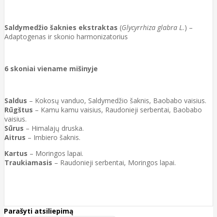
Saldymedžio šaknies ekstraktas
(
Glycyrrhiza glabra L.
) –
Adaptogenas ir skonio harmonizatorius
6 skoniai viename mišinyje
Saldus
– Kokosų vanduo, Saldymedžio šaknis, Baobabo vaisius.
Rūgštus
– Kamu kamu vaisius, Raudonieji serbentai, Baobabo
vaisius.
Sūrus
– Himalajų druska.
Aitrus
– Imbiero šaknis.
Kartus
– Moringos lapai.
Traukiamasis
– Raudonieji serbentai, Moringos lapai.
Parašyti atsiliepimą