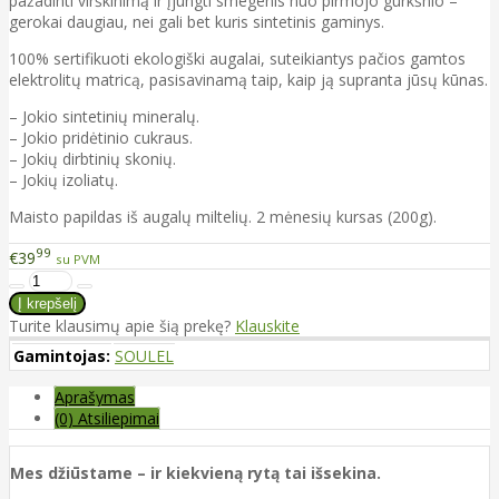
pažadinti virškinimą ir įjungti smegenis nuo pirmojo gurkšnio –
gerokai daugiau, nei gali bet kuris sintetinis gaminys.
100% sertifikuoti ekologiški augalai, suteikiantys pačios gamtos
elektrolitų matricą, pasisavinamą taip, kaip ją supranta jūsų kūnas.
– Jokio sintetinių mineralų.
– Jokio pridėtinio cukraus.
– Jokių dirbtinių skonių.
– Jokių izoliatų.
Maisto papildas iš augalų miltelių. 2 mėnesių kursas (200g).
99
€39
su PVM
Turite klausimų apie šią prekę?
Klauskite
Gamintojas:
SOULEL
Aprašymas
(0) Atsiliepimai
Mes džiūstame – ir kiekvieną rytą tai išsekina.