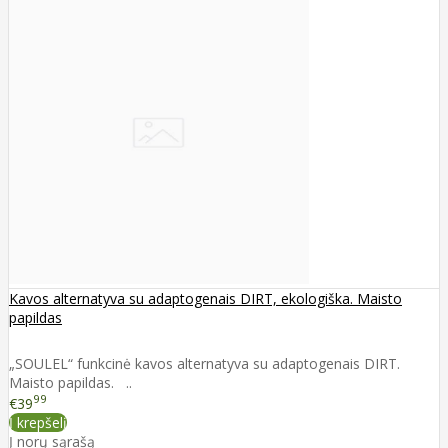
Kavos alternatyva su adaptogenais DIRT, ekologiška. Maisto
papildas
„SOULEL“ funkcinė kavos alternatyva su adaptogenais DIRT.
Maisto papildas. ..
99
€39
Į krepšelį
Į norų sąrašą