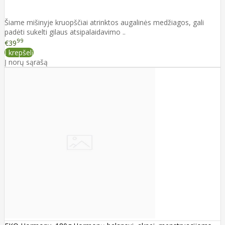
Šiame mišinyje kruopščiai atrinktos augalinės medžiagos, gali
padėti sukelti gilaus atsipalaidavimo ..
99
€39
Į krepšelį
Į norų sąrašą