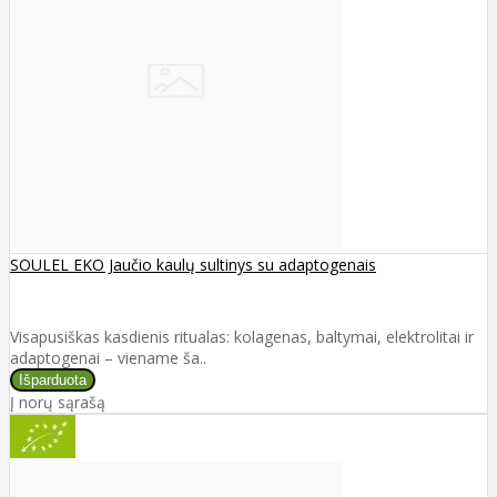
SOULEL EKO Jaučio kaulų sultinys su adaptogenais
Visapusiškas kasdienis ritualas: kolagenas, baltymai, elektrolitai ir
adaptogenai – viename ša..
Į norų sąrašą