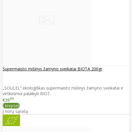
Supermaisto mišinys žarnyno sveikatai BIOTA 200gr
„SOULEL“ ekologiškas supermaisto mišinys žarnyno sveikatai ir
virškinimui palaikyti BIOT..
99
€39
Į krepšelį
Į norų sąrašą