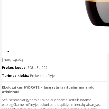
Į norų sąrašą
Prekės kodas:
SOULEL-009
Turimas kiekis:
Prekė sandėlyje
Ekologiškas HYDRATE – Jūsų rytinis ritualas mineralų
atkūrimui.
Šeši senoviniai gydomieji skoniai viename sertifikuotame
ekologiškame mišinyje, sukurtame papildyti mineralų atsargas,