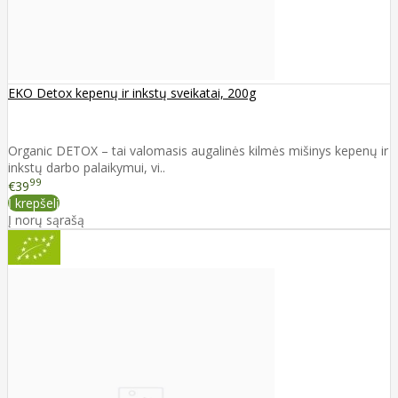
EKO Detox kepenų ir inkstų sveikatai, 200g
Organic DETOX – tai valomasis augalinės kilmės mišinys kepenų ir
inkstų darbo palaikymui, vi..
99
€39
Į krepšelį
Į norų sąrašą