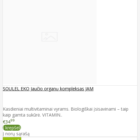
SOULEL EKO Jaučio organų kompleksas JAM
Kasdieniai multivitaminai vyrams. Biologiškai įsisavinami – taip
kaip gamta sukūrė. VITAMIN..
99
€34
Į krepšelį
Į norų sąrašą