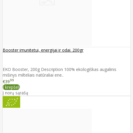
Booster imunitetui, energijai ir odai. 200gr
EKO Booster, 200g Description 100% ekologiškas augalinis
mišinys milteliais natūraliai ene..
99
€39
Į krepšelį
Į norų sąrašą