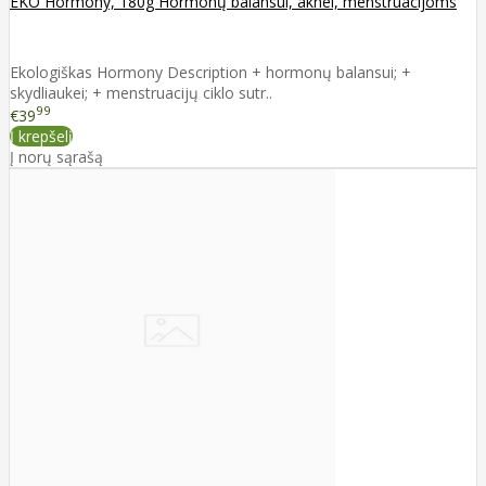
EKO Hormony, 180g Hormonų balansui, aknei, menstruacijoms
Ekologiškas Hormony Description + hormonų balansui; +
skydliaukei; + menstruacijų ciklo sutr..
99
€39
Į krepšelį
Į norų sąrašą