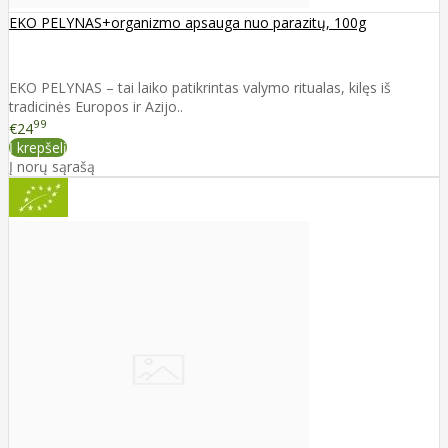
EKO PELYNAS+organizmo apsauga nuo parazitų, 100g
EKO PELYNAS – tai laiko patikrintas valymo ritualas, kilęs iš
tradicinės Europos ir Azijo..
99
€24
Į krepšelį
Į norų sąrašą