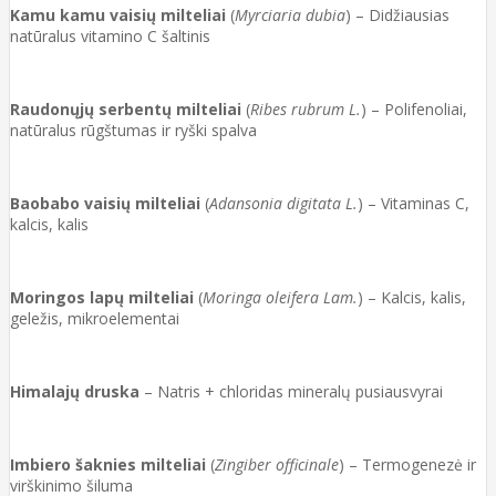
Kamu kamu vaisių milteliai
(
Myrciaria dubia
) – Didžiausias
natūralus vitamino C šaltinis
Raudonųjų serbentų milteliai
(
Ribes rubrum L.
) – Polifenoliai,
natūralus rūgštumas ir ryški spalva
Baobabo vaisių milteliai
(
Adansonia digitata L.
) – Vitaminas C,
kalcis, kalis
Moringos lapų milteliai
(
Moringa oleifera Lam.
) – Kalcis, kalis,
geležis, mikroelementai
Himalajų druska
– Natris + chloridas mineralų pusiausvyrai
Imbiero šaknies milteliai
(
Zingiber officinale
) – Termogenezė ir
virškinimo šiluma