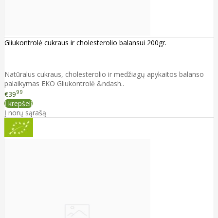
Gliukontrolė cukraus ir cholesterolio balansui 200gr.
Natūralus cukraus, cholesterolio ir medžiagų apykaitos balanso
palaikymas EKO Gliukontrolė &ndash..
99
€39
Į krepšelį
Į norų sąrašą