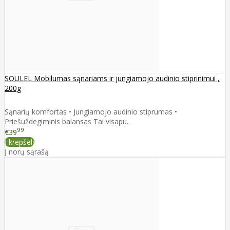
SOULEL Mobilumas sąnariams ir jungiamojo audinio stiprinimui ,
200g
Sąnarių komfortas • Jungiamojo audinio stiprumas •
Priešuždegiminis balansas Tai visapu..
99
€39
Į krepšelį
Į norų sąrašą