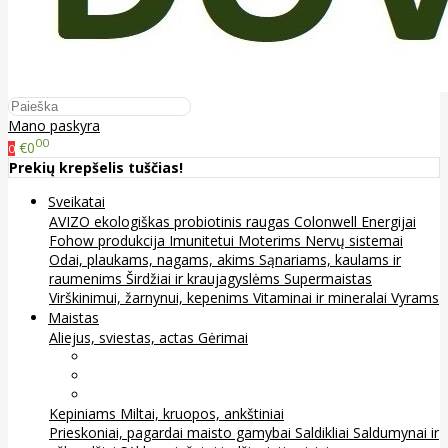
Mano paskyra
00
€0
0
Prekių krepšelis tuščias!
Sveikatai
AVIZO ekologiškas probiotinis raugas
Colonwell
Energijai
Fohow produkcija
Imunitetui
Moterims
Nervų sistemai
Odai, plaukams, nagams, akims
Sąnariams, kaulams ir
raumenims
Širdžiai ir kraujagyslėms
Supermaistas
Virškinimui, žarnynui, kepenims
Vitaminai ir mineralai
Vyrams
Maistas
Aliejus, sviestas, actas
Gėrimai
Arbata
Kava, kakava ir kita
Sultys
Kepiniams
Miltai, kruopos, ankštiniai
Prieskoniai, pagardai maisto gamybai
Saldikliai
Saldumynai ir