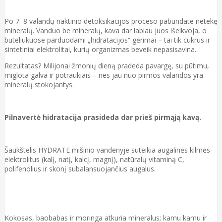
Po 7–8 valandų naktinio detoksikacijos proceso pabundate netekę
mineralų. Vanduo be mineralų, kava dar labiau juos išeikvoja, o
buteliukuose parduodami „hidratacijos“ gėrimai – tai tik cukrus ir
sintetiniai elektrolitai, kurių organizmas beveik nepasisavina.
Rezultatas? Milijonai žmonių dieną pradeda pavargę, su pūtimu,
miglota galva ir potraukiais – nes jau nuo pirmos valandos yra
mineralų stokojantys.
Pilnavertė hidratacija prasideda dar prieš pirmąją kavą.
Šaukštelis HYDRATE mišinio vandenyje suteikia augalinės kilmės
elektrolitus (kalį, natį, kalcį, magnį), natūralų vitaminą C,
polifenolius ir skonį subalansuojančius augalus.
Kokosas, baobabas ir moringa atkuria mineralus; kamu kamu ir