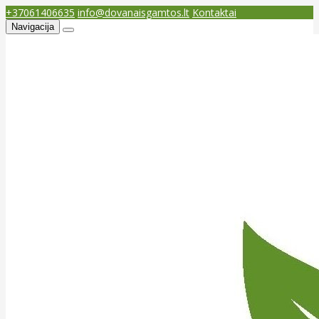
+37061406635
info@dovanaisgamtos.lt
Kontaktai
Navigacija