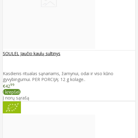
SOULEL Jaučio kaulų sultinys
Kasdienis ritualas sąnariams, žarnynui, odai ir viso kūno
gyvybingumui. PER PORCIJĄ: 12 g kolage..
99
€42
Į krepšelį
Į norų sąrašą