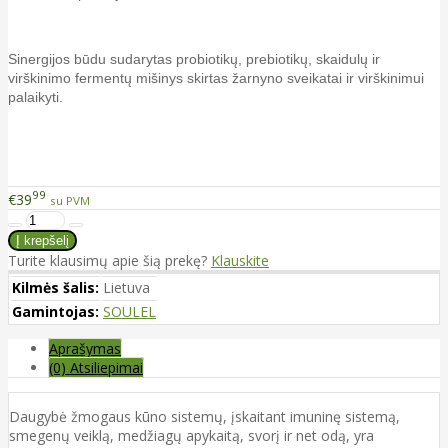
Sinergijos būdu sudarytas probiotikų, prebiotikų, skaidulų ir
virškinimo fermentų mišinys skirtas žarnyno sveikatai ir virškinimui
palaikyti.
99
€39
su PVM
Turite klausimų apie šią prekę?
Klauskite
Kilmės šalis:
Lietuva
Gamintojas:
SOULEL
Aprašymas
(0) Atsiliepimai
Daugybė žmogaus kūno sistemų, įskaitant imuninę sistemą,
smegenų veiklą, medžiagų apykaitą, svorį ir net odą, yra