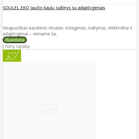
SOULEL EKO Jaučio kaulų sultinys su adaptogenais
Visapusiškas kasdienis ritualas: kolagenas, baltymai, elektrolitai ir
adaptogenai – viename ša..
Į norų sąrašą