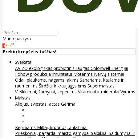
Mano paskyra
00
€0
0
Prekių krepšelis tuščias!
Sveikatai
AVIZO ekologiškas probiotinis raugas
Colonwell
Energijai
Fohow produkcija
Imunitetui
Moterims
Nervų sistemai
Odai, plaukams, nagams, akims
Sąnariams, kaulams ir
raumenims
Širdžiai ir kraujagyslėms
Supermaistas
Virškinimui, žarnynui, kepenims
Vitaminai ir mineralai
Vyrams
Maistas
Aliejus, sviestas, actas
Gėrimai
Arbata
Kava, kakava ir kita
Sultys
Kepiniams
Miltai, kruopos, ankštiniai
Prieskoniai, pagardai maisto gamybai
Saldikliai
Saldumynai ir