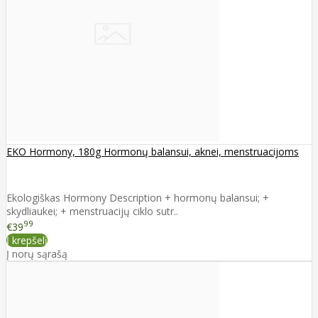
EKO Hormony, 180g Hormonų balansui, aknei, menstruacijoms
Ekologiškas Hormony Description + hormonų balansui; +
skydliaukei; + menstruacijų ciklo sutr..
99
€39
Į krepšelį
Į norų sąrašą