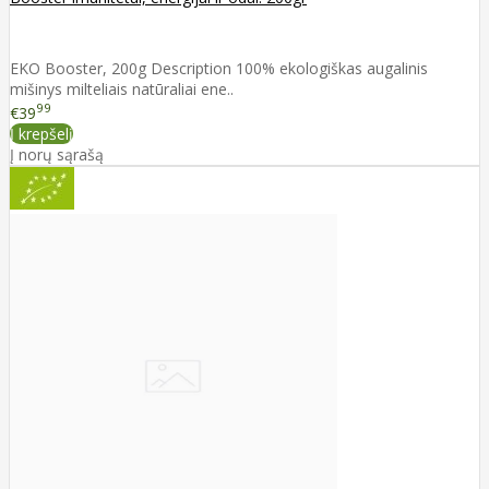
EKO Booster, 200g Description 100% ekologiškas augalinis
mišinys milteliais natūraliai ene..
99
€39
Į krepšelį
Į norų sąrašą