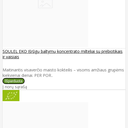
SOULEL EKO Išrūgų baltymų koncentrato milteliai su prebiotikais
ir vaisiais
Maitinantis visaverčio maisto kokteilis – visoms amžiaus grupėms
kiekvienai dienai. PER POR..
Į norų sąrašą