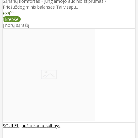
Sąnarių komfortas • Jungiamojo audinio stiprumas •
Priešuždegiminis balansas Tai visapu..
99
€39
Į krepšelį
Į norų sąrašą
SOULEL Jaučio kaulų sultinys