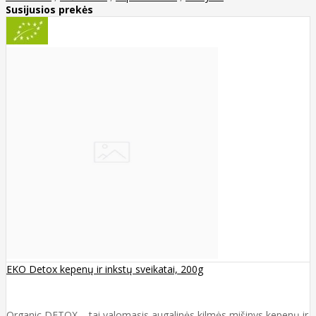
Susijusios prekės
EKO Detox kepenų ir inkstų sveikatai, 200g
Organic DETOX – tai valomasis augalinės kilmės mišinys kepenų ir