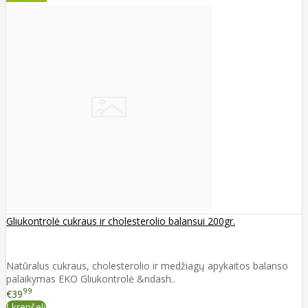
Gliukontrolė cukraus ir cholesterolio balansui 200gr.
Natūralus cukraus, cholesterolio ir medžiagų apykaitos balanso
palaikymas EKO Gliukontrolė &ndash..
99
€39
Į krepšelį