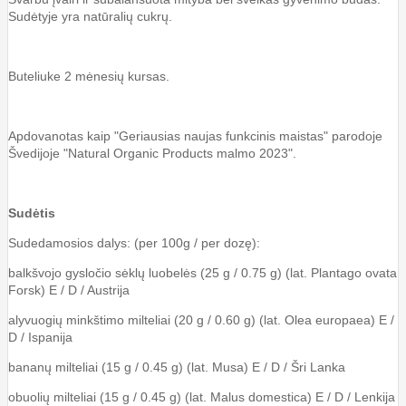
Sudėtyje yra natūralių cukrų.
Buteliuke 2 mėnesių kursas.
Apdovanotas kaip "Geriausias naujas funkcinis maistas" parodoje
Švedijoje "Natural Organic Products malmo 2023".
Sudėtis
Sudedamosios dalys: (per 100g / per dozę):
balkšvojo gysločio sėklų luobelės (25 g / 0.75 g) (lat. Plantago ovata
Forsk) E / D / Austrija
alyvuogių minkštimo milteliai (20 g / 0.60 g) (lat. Olea europaea) E /
D / Ispanija
bananų milteliai (15 g / 0.45 g) (lat. Musa) E / D / Šri Lanka
obuolių milteliai (15 g / 0.45 g) (lat. Malus domestica) E / D / Lenkija