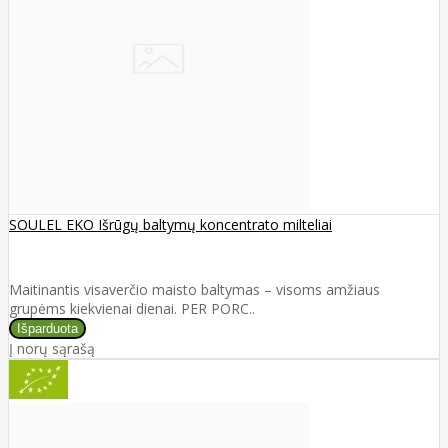
SOULEL EKO Išrūgų baltymų koncentrato milteliai
Maitinantis visaverčio maisto baltymas – visoms amžiaus
grupėms kiekvienai dienai. PER PORC..
Į norų sąrašą