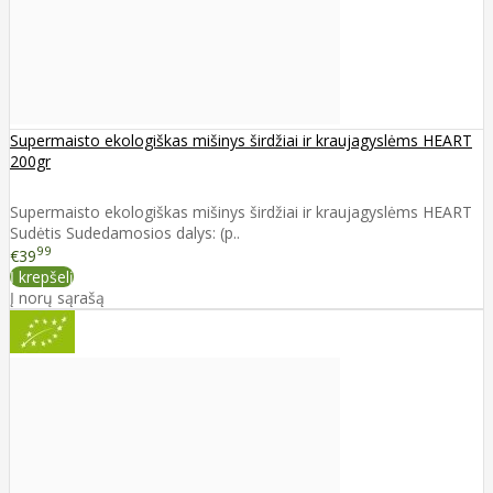
Supermaisto ekologiškas mišinys širdžiai ir kraujagyslėms HEART
200gr
Supermaisto ekologiškas mišinys širdžiai ir kraujagyslėms HEART
Sudėtis Sudedamosios dalys: (p..
99
€39
Į krepšelį
Į norų sąrašą