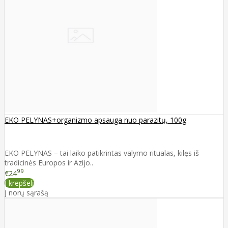
EKO PELYNAS+organizmo apsauga nuo parazitų, 100g
EKO PELYNAS – tai laiko patikrintas valymo ritualas, kilęs iš
tradicinės Europos ir Azijo..
99
€24
Į krepšelį
Į norų sąrašą