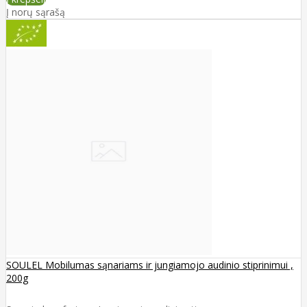
Į norų sąrašą
SOULEL Mobilumas sąnariams ir jungiamojo audinio stiprinimui ,
200g