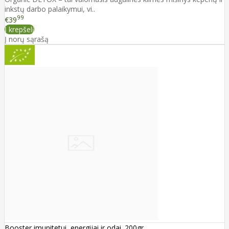
inkstų darbo palaikymui, vi..
99
€39
Į krepšelį
Į norų sąrašą
Booster imunitetui, energijai ir odai. 200gr