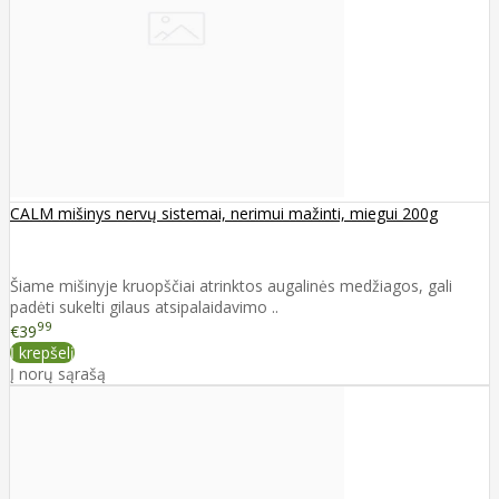
CALM mišinys nervų sistemai, nerimui mažinti, miegui 200g
Šiame mišinyje kruopščiai atrinktos augalinės medžiagos, gali
padėti sukelti gilaus atsipalaidavimo ..
99
€39
Į krepšelį
Į norų sąrašą