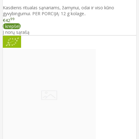
Kasdienis ritualas sąnariams, žarnynui, odai ir viso kūno
gyvybingumui. PER PORCIJĄ: 12 g kolage..
99
€42
Į krepšelį
Į norų sąrašą