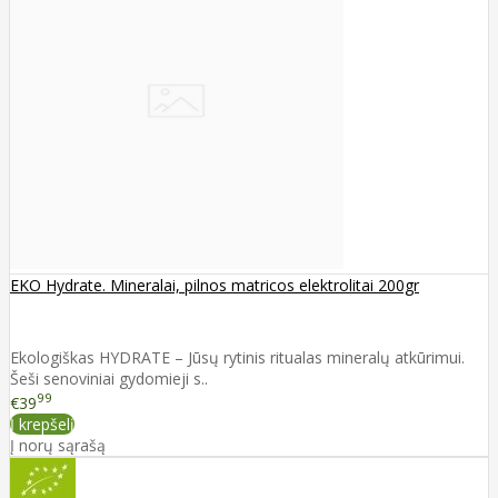
EKO Hydrate. Mineralai, pilnos matricos elektrolitai 200gr
Ekologiškas HYDRATE – Jūsų rytinis ritualas mineralų atkūrimui.
Šeši senoviniai gydomieji s..
99
€39
Į krepšelį
Į norų sąrašą