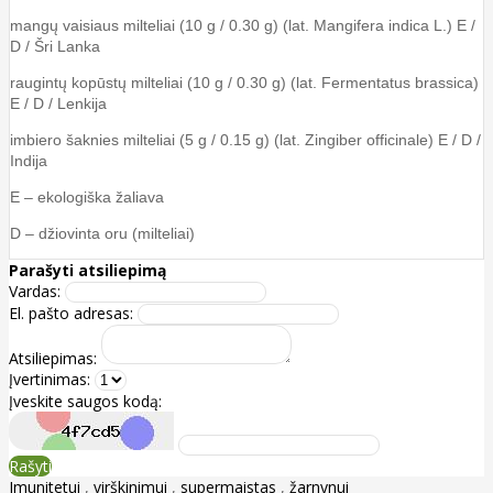
mangų vaisiaus milteliai (10 g / 0.30 g) (lat. Mangifera indica L.) E /
D / Šri Lanka
raugintų kopūstų milteliai (10 g / 0.30 g) (lat. Fermentatus brassica)
E / D / Lenkija
imbiero šaknies milteliai (5 g / 0.15 g) (lat. Zingiber officinale) E / D /
Indija
E – ekologiška žaliava
D – džiovinta oru (milteliai)
Parašyti atsiliepimą
Vardas:
El. pašto adresas:
Atsiliepimas:
Įvertinimas:
Įveskite saugos kodą:
Rašyti
Imunitetui
,
virškinimui
,
supermaistas
,
žarnynui