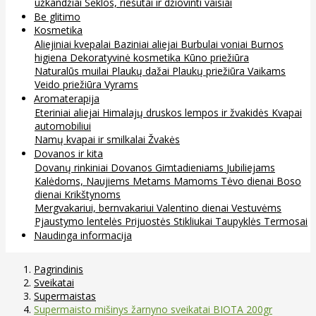
užkandžiai
Sėklos, riešutai ir džiovinti vaisiai
Be glitimo
Kosmetika
Aliejiniai kvepalai
Baziniai aliejai
Burbulai voniai
Burnos
higiena
Dekoratyvinė kosmetika
Kūno priežiūra
Naturalūs muilai
Plaukų dažai
Plaukų priežiūra
Vaikams
Veido priežiūra
Vyrams
Aromaterapija
Eteriniai aliejai
Himalajų druskos lempos ir žvakidės
Kvapai
automobiliui
Namų kvapai ir smilkalai
Žvakės
Dovanos ir kita
Dovanų rinkiniai
Dovanos
Gimtadieniams
Jubiliejams
Kalėdoms, Naujiems Metams
Mamoms
Tėvo dienai
Boso
dienai
Krikštynoms
Mergvakariui, bernvakariui
Valentino dienai
Vestuvėms
Pjaustymo lentelės
Prijuostės
Stikliukai
Taupyklės
Termosai
Naudinga informacija
Pagrindinis
Sveikatai
Supermaistas
Supermaisto mišinys žarnyno sveikatai BIOTA 200gr