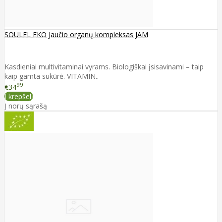
SOULEL EKO Jaučio organų kompleksas JAM
Kasdieniai multivitaminai vyrams. Biologiškai įsisavinami – taip
kaip gamta sukūrė. VITAMIN..
99
€34
Į krepšelį
Į norų sąrašą