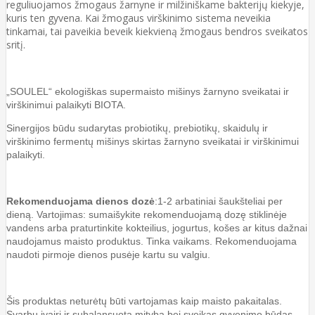
reguliuojamos žmogaus žarnyne ir milžiniškame bakterijų kiekyje,
kuris ten gyvena. Kai žmogaus virškinimo sistema neveikia
tinkamai, tai paveikia beveik kiekvieną žmogaus bendros sveikatos
sritį.
„SOULEL“ ekologiškas supermaisto mišinys žarnyno sveikatai ir
virškinimui palaikyti BIOTA.
Sinergijos būdu sudarytas probiotikų, prebiotikų, skaidulų ir
virškinimo fermentų mišinys skirtas žarnyno sveikatai ir virškinimui
palaikyti.
Rekomenduojama
dienos
dozė
:1-2 arbatiniai šaukšteliai per
dieną. Vartojimas: sumaišykite rekomenduojamą dozę stiklinėje
vandens arba praturtinkite kokteilius, jogurtus, košes ar kitus dažnai
naudojamus maisto produktus. Tinka vaikams. Rekomenduojama
naudoti pirmoje dienos pusėje kartu su valgiu.
Šis produktas neturėtų būti vartojamas kaip maisto pakaitalas.
Svarbu įvairi ir subalansuota mityba bei sveikas gyvenimo būdas.