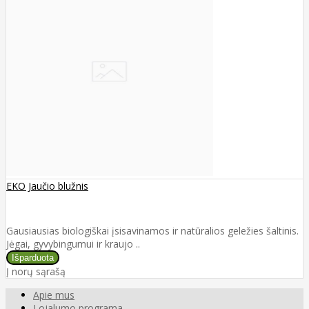
EKO Jaučio blužnis
Gausiausias biologiškai įsisavinamos ir natūralios geležies šaltinis.
Jėgai, gyvybingumui ir kraujo ..
Į norų sąrašą
Apie mus
Lojalumo programa