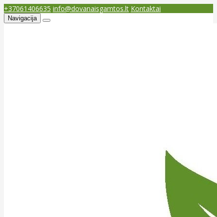
+37061406635
info@dovanaisgamtos.lt
Kontaktai
Navigacija