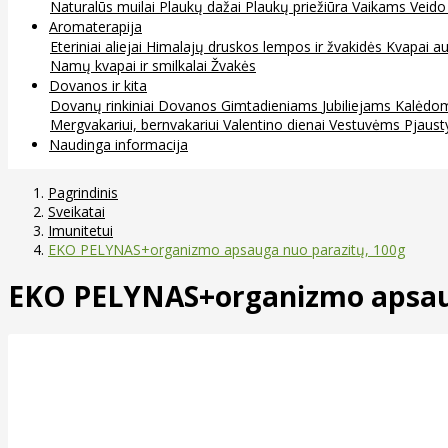
Naturalūs muilai
Plaukų dažai
Plaukų priežiūra
Vaikams
Veido
Aromaterapija
Eteriniai aliejai
Himalajų druskos lempos ir žvakidės
Kvapai au
Namų kvapai ir smilkalai
Žvakės
Dovanos ir kita
Dovanų rinkiniai
Dovanos
Gimtadieniams
Jubiliejams
Kalėdo
Mergvakariui, bernvakariui
Valentino dienai
Vestuvėms
Pjaust
Naudinga informacija
Pagrindinis
Sveikatai
Imunitetui
EKO PELYNAS+organizmo apsauga nuo parazitų, 100g
EKO PELYNAS+organizmo apsaug