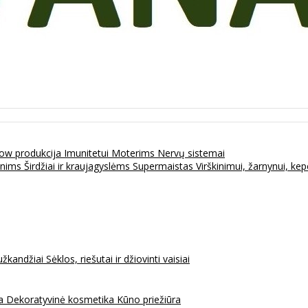
ow produkcija
Imunitetui
Moterims
Nervų sistemai
enims
Širdžiai ir kraujagyslėms
Supermaistas
Virškinimui, žarnynui, k
užkandžiai
Sėklos, riešutai ir džiovinti vaisiai
na
Dekoratyvinė kosmetika
Kūno priežiūra