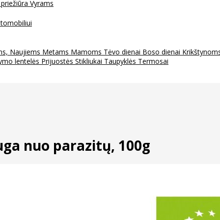
 priežiūra
Vyrams
tomobiliui
ms, Naujiems Metams
Mamoms
Tėvo dienai
Boso dienai
Krikštynom
ymo lentelės
Prijuostės
Stikliukai
Taupyklės
Termosai
a nuo parazitų, 100g