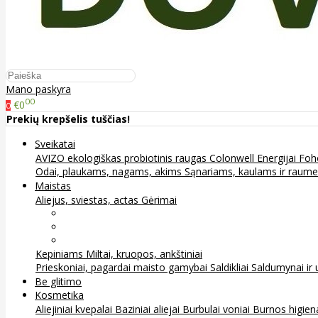
Mano paskyra
00
€0
0
Prekių krepšelis tuščias!
Sveikatai
AVIZO ekologiškas probiotinis raugas
Colonwell
Energijai
Foh
Odai, plaukams, nagams, akims
Sąnariams, kaulams ir raum
Maistas
Aliejus, sviestas, actas
Gėrimai
Arbata
Kava, kakava ir kita
Sultys
Kepiniams
Miltai, kruopos, ankštiniai
Prieskoniai, pagardai maisto gamybai
Saldikliai
Saldumynai ir 
Be glitimo
Kosmetika
Aliejiniai kvepalai
Baziniai aliejai
Burbulai voniai
Burnos higie