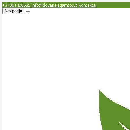
+37061406635
info@dovanaisgamtos.lt
Kontaktai
Navigacija