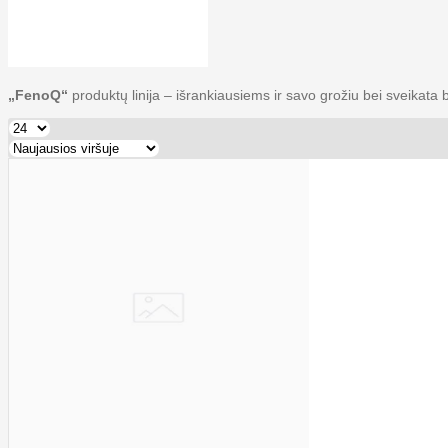
„FenoQ“
produktų linija – išrankiausiems ir savo grožiu bei sveikat