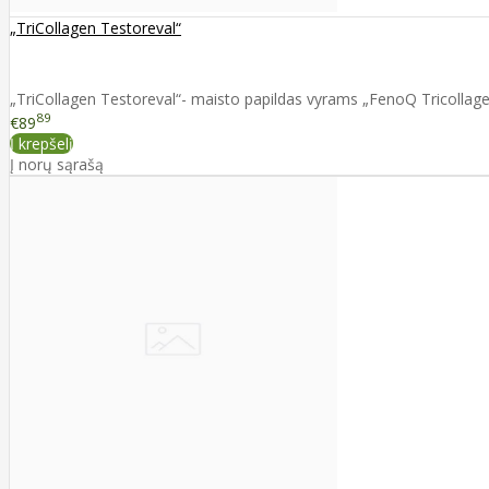
„TriCollagen Testoreval“
„TriCollagen Testoreval“- maisto papildas vyrams „FenoQ Tricollage
89
€89
Į krepšelį
Į norų sąrašą