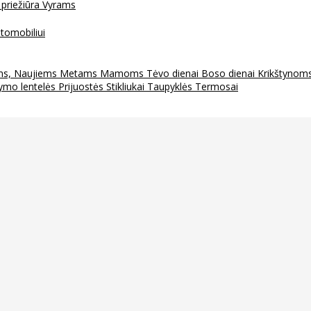
 priežiūra
Vyrams
tomobiliui
ms, Naujiems Metams
Mamoms
Tėvo dienai
Boso dienai
Krikštynom
ymo lentelės
Prijuostės
Stikliukai
Taupyklės
Termosai