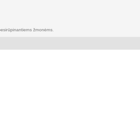
a besirūpinantiems žmonėms.