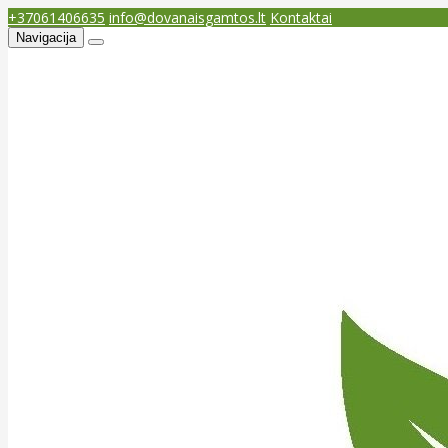
+37061406635
info@dovanaisgamtos.lt
Kontaktai
Navigacija