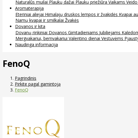
Naturalūs muilai
Plaukų dažai
Plaukų priežiūra
Vaikams
Veido
Aromaterapija
Eteriniai aliejai
Himalajų druskos lempos ir žvakidės
Kvapai au
Namų kvapai ir smilkalai
Žvakės
Dovanos ir kita
Dovanų rinkiniai
Dovanos
Gimtadieniams
Jubiliejams
Kalėdo
Mergvakariui, bernvakariui
Valentino dienai
Vestuvėms
Pjaust
Naudinga informacija
FenoQ
Pagrindinis
Pirkite pagal gamintoją
FenoQ