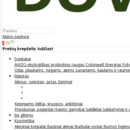
Mano paskyra
00
€0
0
Prekių krepšelis tuščias!
Sveikatai
AVIZO ekologiškas probiotinis raugas
Colonwell
Energijai
Foh
Odai, plaukams, nagams, akims
Sąnariams, kaulams ir raum
Maistas
Aliejus, sviestas, actas
Gėrimai
Arbata
Kava, kakava ir kita
Sultys
Kepiniams
Miltai, kruopos, ankštiniai
Prieskoniai, pagardai maisto gamybai
Saldikliai
Saldumynai ir 
Be glitimo
Kosmetika
Aliejiniai kvepalai
Baziniai aliejai
Burbulai voniai
Burnos higie