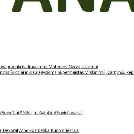
ow produkcija
Imunitetui
Moterims
Nervų sistemai
enims
Širdžiai ir kraujagyslėms
Supermaistas
Virškinimui, žarnynui, k
užkandžiai
Sėklos, riešutai ir džiovinti vaisiai
na
Dekoratyvinė kosmetika
Kūno priežiūra