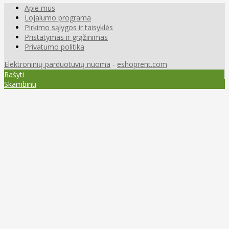
Apie mus
Lojalumo programa
Pirkimo sąlygos ir taisyklės
Pristatymas ir grąžinimas
Privatumo politika
Elektroninių parduotuvių nuoma
-
eshoprent.com
Rašyti
Skambinti