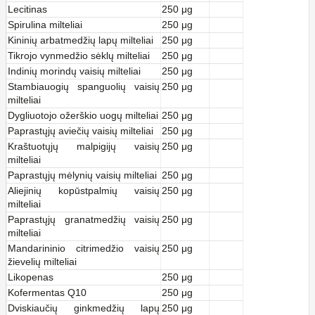
Lecitinas
250 μg
Spirulina milteliai
250 μg
Kininių arbatmedžių lapų milteliai
250 μg
Tikrojo vynmedžio sėklų milteliai
250 μg
Indinių morindų vaisių milteliai
250 μg
Stambiauogių spanguolių vaisių
250 μg
milteliai
Dygliuotojo ožerškio uogų milteliai
250 μg
Paprastųjų aviečių vaisių milteliai
250 μg
Kraštuotųjų malpigijų vaisių
250 μg
milteliai
Paprastųjų mėlynių vaisių milteliai
250 μg
Aliejinių kopūstpalmių vaisių
250 μg
milteliai
Paprastųjų granatmedžių vaisių
250 μg
milteliai
Mandarininio citrimedžio vaisių
250 μg
žievelių milteliai
Likopenas
250 μg
Kofermentas Q10
250 μg
Dviskiaučių ginkmedžių lapų
250 μg