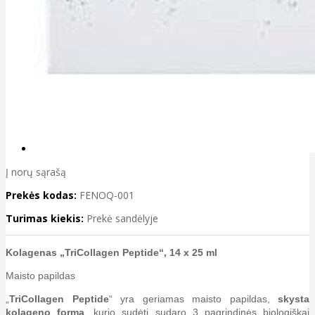
Į norų sąrašą
Prekės kodas:
FENOQ-001
Turimas kiekis:
Prekė sandėlyje
Kolagenas „TriCollagen Peptide“, 14 x 25 ml
Maisto papildas
„
TriCollagen Peptide
“ yra geriamas maisto papildas,
skysta
kolageno forma
, kurio sudėtį sudaro 3 pagrindinės biologiškai