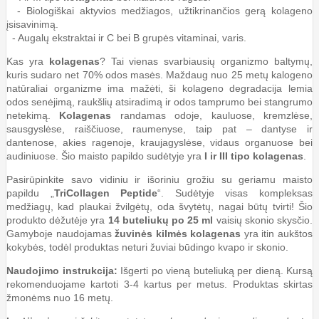
- Biologiškai aktyvios medžiagos, užtikrinančios gerą kolageno
įsisavinimą.
- Augalų ekstraktai ir C bei B grupės vitaminai, varis.
Kas yra
kolagenas
? Tai vienas svarbiausių organizmo baltymų,
kuris sudaro net 70% odos masės. Maždaug nuo 25 metų kalogeno
natūraliai organizme ima mažėti, ši kolageno degradacija lemia
odos senėjimą, raukšlių atsiradimą ir odos tamprumo bei stangrumo
netekimą.
Kolagenas
randamas odoje, kauluose, kremzlėse,
sausgyslėse, raiščiuose, raumenyse, taip pat – dantyse ir
dantenose, akies ragenoje, kraujagyslėse, vidaus organuose bei
audiniuose. Šio maisto papildo sudėtyje yra
I ir III tipo kolagenas
.
Pasirūpinkite savo vidiniu ir išoriniu grožiu su geriamu maisto
papildu „
TriCollagen Peptide
“. Sudėtyje visas kompleksas
medžiagų, kad plaukai žvilgėtų, oda švytėtų, nagai būtų tvirti! Šio
produkto dėžutėje yra
14 buteliukų po 25 ml
vaisių skonio skysčio.
Gamyboje naudojamas
žuvinės kilmės kolagenas
yra itin aukštos
kokybės, todėl produktas neturi žuviai būdingo kvapo ir skonio.
Naudojimo instrukcija:
Išgerti po vieną buteliuką per dieną. Kursą
rekomenduojame kartoti 3-4 kartus per metus. Produktas skirtas
žmonėms nuo 16 metų.