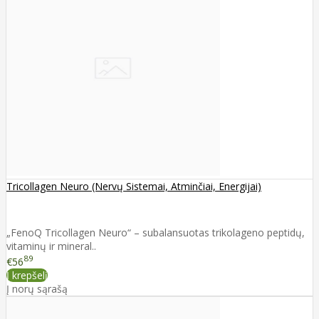
Tricollagen Neuro (Nervų Sistemai, Atminčiai, Energijai)
„FenoQ Tricollagen Neuro“ – subalansuotas trikolageno peptidų,
vitaminų ir mineral..
89
€56
Į krepšelį
Į norų sąrašą