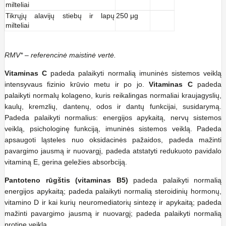
milteliai
Tikrųjų alavijų stiebų ir lapų
250 μg
milteliai
RMV* – referencinė maistinė vertė.
Vitaminas C
padeda palaikyti normalią imuninės sistemos veiklą
intensyvaus fizinio krūvio metu ir po jo.
Vitaminas C
padeda
palaikyti normalų kolageno, kuris reikalingas normaliai kraujagyslių,
kaulų, kremzlių, dantenų, odos ir dantų funkcijai, susidarymą.
Padeda palaikyti normalius: energijos apykaitą, nervų sistemos
veiklą, psichologinę funkciją, imuninės sistemos veiklą. Padeda
apsaugoti ląsteles nuo oksidacinės pažaidos, padeda mažinti
pavargimo jausmą ir nuovargį, padeda atstatyti redukuoto pavidalo
vitaminą E, gerina geležies absorbciją.
Pantoteno rūgštis (vitaminas B5)
padeda palaikyti normalią
energijos apykaitą; padeda palaikyti normalią steroidinių hormonų,
vitamino D ir kai kurių neuromediatorių sintezę ir apykaitą; padeda
mažinti pavargimo jausmą ir nuovargį; padeda palaikyti normalią
protinę veiklą.