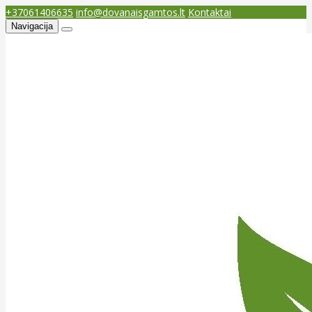
+37061406635
info@dovanaisgamtos.lt
Kontaktai
Navigacija