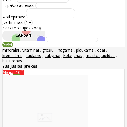
El. pašto adresas:
Atsiliepimas:
Įvertinimas:
Įveskite saugos kodą:
Rašyti
mineralai
,
vitaminai
,
grožiui
,
nagams
,
plaukams
,
odai
,
kremzlėms
,
kaulams
,
baltymai
,
kolagenas
,
maisto papildas
,
hialiuronas
Susijusios prekės
%
Akcija
-10