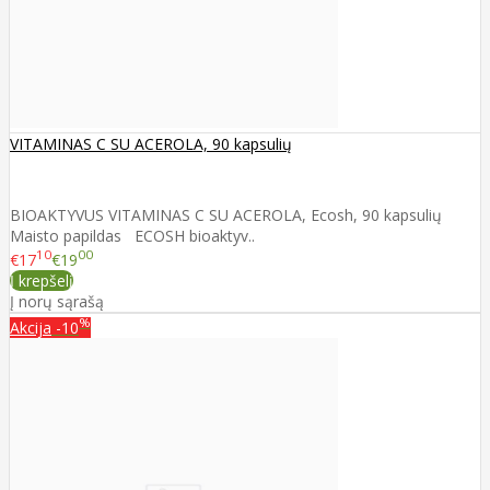
VITAMINAS C SU ACEROLA, 90 kapsulių
BIOAKTYVUS VITAMINAS C SU ACEROLA, Ecosh, 90 kapsulių
Maisto papildas ECOSH bioaktyv..
10
00
€17
€19
Į krepšelį
Į norų sąrašą
%
Akcija
-10