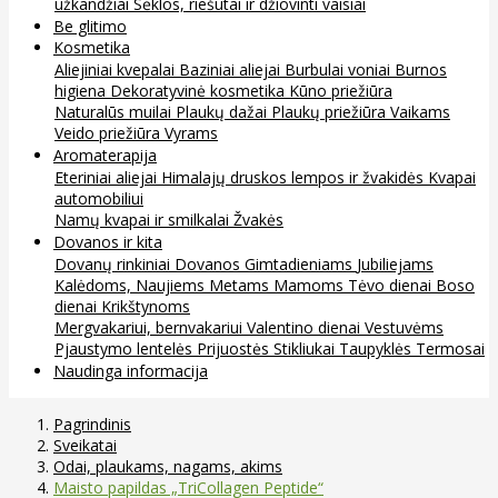
užkandžiai
Sėklos, riešutai ir džiovinti vaisiai
Be glitimo
Kosmetika
Aliejiniai kvepalai
Baziniai aliejai
Burbulai voniai
Burnos
higiena
Dekoratyvinė kosmetika
Kūno priežiūra
Naturalūs muilai
Plaukų dažai
Plaukų priežiūra
Vaikams
Veido priežiūra
Vyrams
Aromaterapija
Eteriniai aliejai
Himalajų druskos lempos ir žvakidės
Kvapai
automobiliui
Namų kvapai ir smilkalai
Žvakės
Dovanos ir kita
Dovanų rinkiniai
Dovanos
Gimtadieniams
Jubiliejams
Kalėdoms, Naujiems Metams
Mamoms
Tėvo dienai
Boso
dienai
Krikštynoms
Mergvakariui, bernvakariui
Valentino dienai
Vestuvėms
Pjaustymo lentelės
Prijuostės
Stikliukai
Taupyklės
Termosai
Naudinga informacija
Pagrindinis
Sveikatai
Odai, plaukams, nagams, akims
Maisto papildas „TriCollagen Peptide“