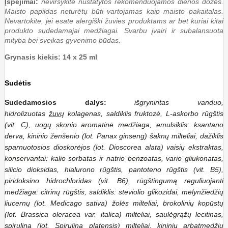
Įspėjimai:
neviršykite nustatytos rekomenduojamos dienos dozės.
Maisto papildas neturėtų būti vartojamas kaip maisto pakaitalas.
Nevartokite, jei esate alergiški žuvies produktams ar bet kuriai kitai
produkto sudedamajai medžiagai. Svarbu įvairi ir subalansuota
mityba bei sveikas gyvenimo būdas.
Grynasis kiekis: 14 x 25 ml
Sudėtis
Sudedamosios dalys:
išgrynintas vanduo,
hidrolizuotas
žuvų
kolagenas, saldiklis fruktozė, L-askorbo rūgštis
(vit. C), uogų skonio aromatinė medžiaga, emulsiklis: ksantano
derva, kininio ženšenio (lot. Panax ginseng) šaknų milteliai, dažiklis
sparnuotosios dioskorėjos (lot. Dioscorea alata) vaisių ekstraktas,
konservantai: kalio sorbatas ir natrio benzoatas, vario gliukonatas,
silicio dioksidas, hialurono rūgštis, pantoteno rūgštis (vit. B5),
piridoksino hidrochloridas (vit. B6), rūgštingumą reguliuojanti
medžiaga: citrinų rūgštis, saldiklis: steviolio glikozidai, mėlynžiedžių
liucernų (lot. Medicago sativa) žolės milteliai, brokolinių kopūstų
(lot. Brassica oleracea var. italica) milteliai, saulėgrąžų lecitinas,
spirulina (lot. Spirulina platensis) milteliai, kininių arbatmedžių