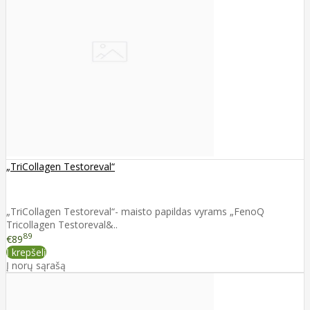
„TriCollagen Testoreval“
„TriCollagen Testoreval“- maisto papildas vyrams „FenoQ
Tricollagen Testoreval&..
89
€89
Į krepšelį
Į norų sąrašą