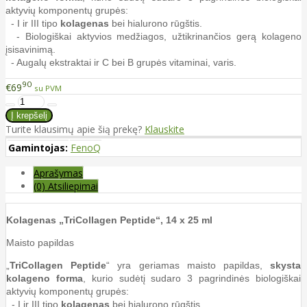
aktyvių komponentų grupės:
- I ir III tipo
kolagenas
bei hialurono rūgštis.
- Biologiškai aktyvios medžiagos, užtikrinančios gerą kolageno
įsisavinimą.
- Augalų ekstraktai ir C bei B grupės vitaminai, varis.
90
€69
su PVM
Turite klausimų apie šią prekę?
Klauskite
Gamintojas:
FenoQ
Aprašymas
(0) Atsiliepimai
Kolagenas „TriCollagen Peptide“, 14 x 25 ml
Maisto papildas
„
TriCollagen Peptide
“ yra geriamas maisto papildas,
skysta
kolageno forma
, kurio sudėtį sudaro 3 pagrindinės biologiškai
aktyvių komponentų grupės:
- I ir III tipo
kolagenas
bei hialurono rūgštis.