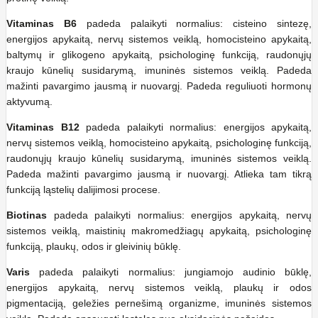
Vitaminas B6
padeda palaikyti normalius: cisteino sintezę,
energijos apykaitą, nervų sistemos veiklą, homocisteino apykaitą,
baltymų ir glikogeno apykaitą, psichologinę funkciją, raudonųjų
kraujo kūnelių susidarymą, imuninės sistemos veiklą. Padeda
mažinti pavargimo jausmą ir nuovargį. Padeda reguliuoti hormonų
aktyvumą.
Vitaminas B12
padeda palaikyti normalius: energijos apykaitą,
nervų sistemos veiklą, homocisteino apykaitą, psichologinę funkciją,
raudonųjų kraujo kūnelių susidarymą, imuninės sistemos veiklą.
Padeda mažinti pavargimo jausmą ir nuovargį. Atlieka tam tikrą
funkciją ląstelių dalijimosi procese.
Biotinas
padeda palaikyti normalius: energijos apykaitą, nervų
sistemos veiklą, maistinių makromedžiagų apykaitą, psichologinę
funkciją, plaukų, odos ir gleivinių būklę.
Varis
padeda palaikyti normalius: jungiamojo audinio būklę,
energijos apykaitą, nervų sistemos veiklą, plaukų ir odos
pigmentaciją, geležies pernešimą organizme, imuninės sistemos