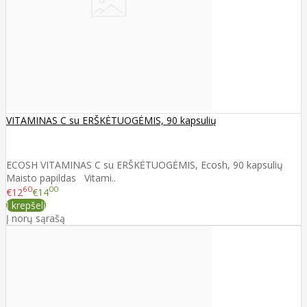
VITAMINAS C su ERŠKĖTUOGĖMIS, 90 kapsulių
ECOSH VITAMINAS C su ERŠKĖTUOGĖMIS, Ecosh, 90 kapsulių
Maisto papildas Vitami..
60
00
€12
€14
Į krepšelį
Į norų sąrašą