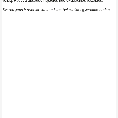
veiklą. Padeda apsaugoti ląsteles nuo oksidacinės pažaidos.
Svarbu įvairi ir subalansuota mityba bei sveikas gyvenimo būdas.