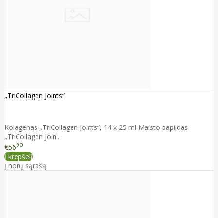
„TriCollagen Joints“
Kolagenas „TriCollagen Joints“, 14 x 25 ml Maisto papildas
„TriCollagen Join..
90
€56
Į krepšelį
Į norų sąrašą