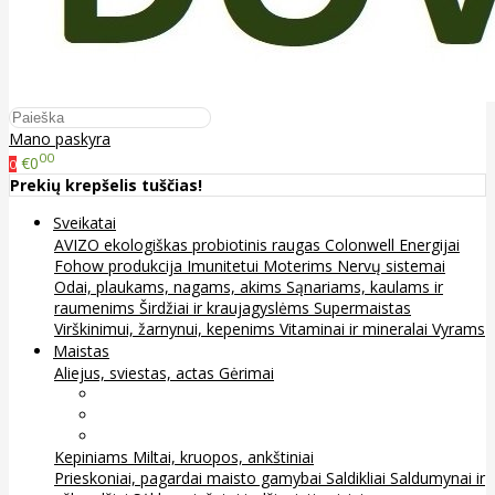
Mano paskyra
00
€0
0
Prekių krepšelis tuščias!
Sveikatai
AVIZO ekologiškas probiotinis raugas
Colonwell
Energijai
Fohow produkcija
Imunitetui
Moterims
Nervų sistemai
Odai, plaukams, nagams, akims
Sąnariams, kaulams ir
raumenims
Širdžiai ir kraujagyslėms
Supermaistas
Virškinimui, žarnynui, kepenims
Vitaminai ir mineralai
Vyrams
Maistas
Aliejus, sviestas, actas
Gėrimai
Arbata
Kava, kakava ir kita
Sultys
Kepiniams
Miltai, kruopos, ankštiniai
Prieskoniai, pagardai maisto gamybai
Saldikliai
Saldumynai ir